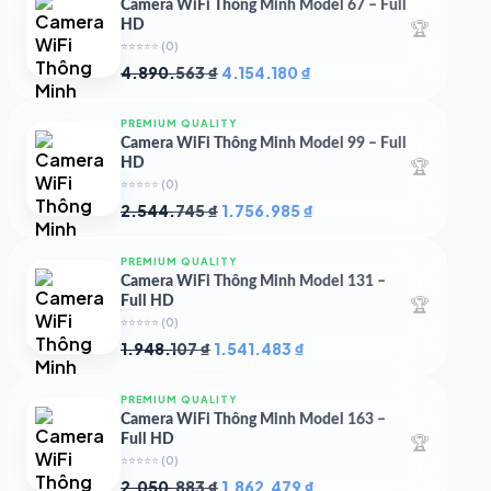
Camera WiFi Thông Minh Model 67 – Full
🏆
HD
⭐⭐⭐⭐⭐
(0)
Giá
Giá
4.890.563
₫
4.154.180
₫
gốc
hiện
là:
tại
PREMIUM QUALITY
4.890.563 ₫.
là:
Camera WiFi Thông Minh Model 99 – Full
4.154.180 ₫.
🏆
HD
⭐⭐⭐⭐⭐
(0)
Giá
Giá
2.544.745
₫
1.756.985
₫
gốc
hiện
là:
tại
PREMIUM QUALITY
2.544.745 ₫.
là:
Camera WiFi Thông Minh Model 131 –
1.756.985 ₫.
🏆
Full HD
⭐⭐⭐⭐⭐
(0)
Giá
Giá
1.948.107
₫
1.541.483
₫
gốc
hiện
là:
tại
PREMIUM QUALITY
1.948.107 ₫.
là:
Camera WiFi Thông Minh Model 163 –
1.541.483 ₫.
🏆
Full HD
⭐⭐⭐⭐⭐
(0)
Giá
Giá
2.050.883
₫
1.862.479
₫