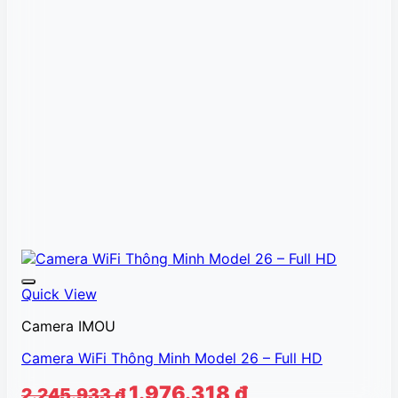
Quick View
Camera IMOU
Camera WiFi Thông Minh Model 26 – Full HD
Giá
Giá
1.976.318
₫
2.245.933
₫