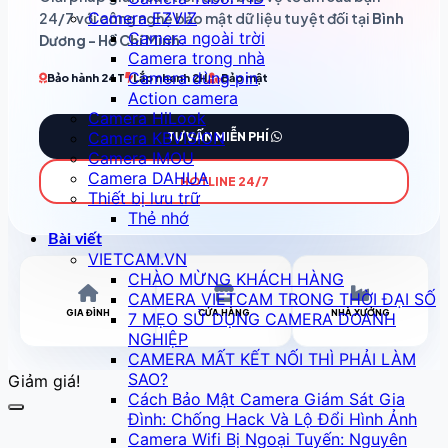
Camera EZVIZ
24/7 với công nghệ bảo mật dữ liệu tuyệt đối tại
Bình
Camera ngoài trời
Dương - Hồ Chí Minh
.
Camera trong nhà
Camera dùng pin
Bảo hành 24T
Lắp nhanh 2H
Bảo mật
Action camera
Camera HiLook
Camera KBVISION
TƯ VẤN MIỄN PHÍ
Camera IMOU
Camera DAHUA
HOTLINE 24/7
Thiết bị lưu trữ
Thẻ nhớ
Bài viết
VIETCAM.VN
CHÀO MỪNG KHÁCH HÀNG
CAMERA VIETCAM TRONG THỜI ĐẠI SỐ
GIA ĐÌNH
CỬA HÀNG
NHÀ XƯỞNG
7 MẸO SỬ DỤNG CAMERA DOANH
NGHIỆP
CAMERA MẤT KẾT NỐI THÌ PHẢI LÀM
SAO?
Giảm giá!
Cách Bảo Mật Camera Giám Sát Gia
Đình: Chống Hack Và Lộ Đổi Hình Ảnh
Camera Wifi Bị Ngoại Tuyến: Nguyên