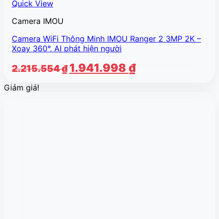
Quick View
Camera IMOU
Camera WiFi Thông Minh IMOU Ranger 2 3MP 2K –
Xoay 360°, AI phát hiện người
Giá
Giá
1.941.998
₫
2.215.554
₫
gốc
hiện
Giảm giá!
là:
tại
2.215.554 ₫.
là:
1.941.998 ₫.