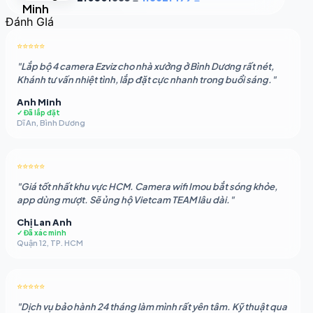
gốc
hiện
Đánh GIá
là:
tại
2.050.883 ₫.
là:
⭐⭐⭐⭐⭐
1.862.479 ₫.
"Lắp bộ 4 camera Ezviz cho nhà xưởng ở Bình Dương rất nét,
Khánh tư vấn nhiệt tình, lắp đặt cực nhanh trong buổi sáng."
Anh Minh
✓ Đã lắp đặt
Dĩ An, Bình Dương
⭐⭐⭐⭐⭐
"Giá tốt nhất khu vực HCM. Camera wifi Imou bắt sóng khỏe,
app dùng mượt. Sẽ ủng hộ Vietcam TEAM lâu dài."
Chị Lan Anh
✓ Đã xác minh
Quận 12, TP. HCM
⭐⭐⭐⭐⭐
"Dịch vụ bảo hành 24 tháng làm mình rất yên tâm. Kỹ thuật qua