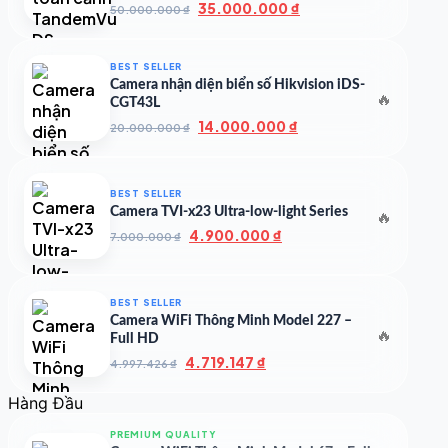
Giá
Giá
35.000.000
₫
50.000.000
₫
gốc
hiện
là:
tại
50.000.000 ₫.
là:
BEST SELLER
35.000.000 ₫.
Camera nhận diện biển số Hikvision iDS-
🔥
CGT43L
Giá
Giá
14.000.000
₫
20.000.000
₫
gốc
hiện
là:
tại
20.000.000 ₫.
là:
BEST SELLER
14.000.000 ₫.
Camera TVI-x23 Ultra-low-light Series
🔥
Giá
Giá
4.900.000
₫
7.000.000
₫
gốc
hiện
là:
tại
7.000.000 ₫.
là:
BEST SELLER
4.900.000 ₫.
Camera WiFi Thông Minh Model 227 –
🔥
Full HD
Giá
Giá
4.719.147
₫
4.997.426
₫
gốc
hiện
là:
tại
Hàng Đầu
4.997.426 ₫.
là:
4.719.147 ₫.
PREMIUM QUALITY