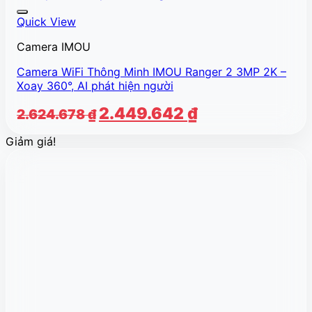
Quick View
Camera IMOU
Camera WiFi Thông Minh IMOU Ranger 2 3MP 2K –
Xoay 360°, AI phát hiện người
Giá
Giá
2.449.642
₫
2.624.678
₫
gốc
hiện
Giảm giá!
là:
tại
2.624.678 ₫.
là:
2.449.642 ₫.