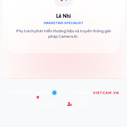
Lê Nhi
MARKETING SPECIALIST
Phụ trách phát triển thương hiệu và truyền thông giải
pháp Camera AI.
© 2026
VIETCAM.VN
|
Thiết kế bởi
VIETCAM.VN
Trụ sở: Bình Dương, Hồ Chí Minh
SSL SECURE
CHÍNH CHỦ