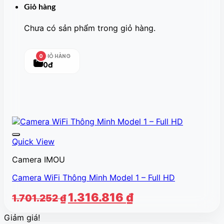
Giỏ hàng
Chưa có sản phẩm trong giỏ hàng.
GIỎ HÀNG
0
0đ
Quick View
Camera IMOU
Camera WiFi Thông Minh Model 1 – Full HD
Giá
Giá
1.316.816
₫
1.701.252
₫
gốc
hiện
Giảm giá!
là:
tại