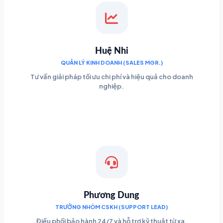
Huệ Nhi
QUẢN LÝ KINH DOANH (SALES MGR.)
Tư vấn giải pháp tối ưu chi phí và hiệu quả cho doanh
nghiệp.
Phương Dung
TRƯỞNG NHÓM CSKH (SUPPORT LEAD)
Điều phối bảo hành 24/7 và hỗ trợ kỹ thuật từ xa.