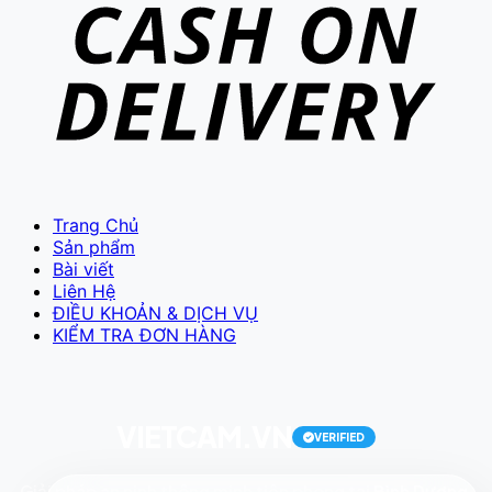
VIETCAM.VN
VC
Đang trực tuyến
Trang Chủ
Sản phẩm
Bài viết
Liên Hệ
ĐIỀU KHOẢN & DỊCH VỤ
KIỂM TRA ĐƠN HÀNG
Báo giá Camera
Tư vấn lắp đặt
Hỗ trợ kỹ thuật
VIETCAM.VN
VERIFIED
Giải pháp an ninh thông minh tiên phong tại
Bình Dương
.