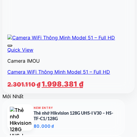
Quick View
Camera IMOU
Camera WiFi Thông Minh Model 51 – Full HD
Giá
Giá
1.998.381
₫
2.301.110
₫
gốc
hiện
Mới Nhất
là:
tại
2.301.110 ₫.
là:
NEW ENTRY
1.998.381 ₫.
Thẻ nhớ Hikvision 128G UHS-I V30 – HS-
TF-C1/128G
80.000
₫