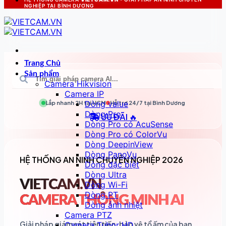
NGHIỆP TẠI BÌNH DƯƠNG
Trang Chủ
Sản phẩm
Camera Hikvision
Camera IP
Dòng value
Lắp nhanh 2H tại
HCM
Hỗ trợ 24/7 tại
Bình Dương
Dòng Pro
ƯU ĐÃI 🔥
Dòng Pro có AcuSense
Dòng Pro có ColorVu
Dòng DeepinView
Dòng PanoVu
HỆ THỐNG AN NINH CHUYÊN NGHIỆP 2026
Dòng đặc biệt
Dòng Ultra
VIETCAM.VN
Dòng Wi-Fi
Dòng PT
CAMERA THÔNG MINH AI
Dòng ảnh nhiệt
Camera PTZ
Giải pháp giám sát tiên tiến, bảo vệ tổ ấm của bạn
Camera Tubor HD