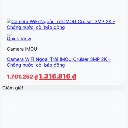
Quick View
Camera IMOU
Camera WiFi Ngoài Trời IMOU Cruiser 3MP 2K –
Chống nước, còi báo động
Giá
Giá
1.316.816
₫
1.701.252
₫
gốc
hiện
Giảm giá!
là:
tại
1.701.252 ₫.
là:
1.316.816 ₫.