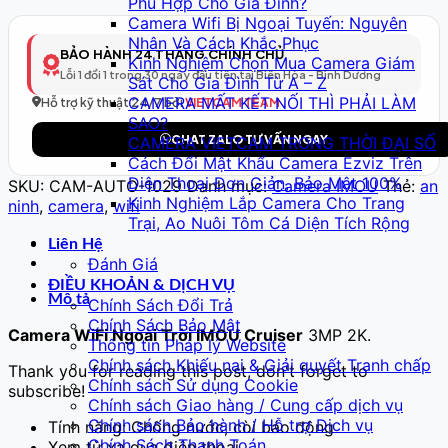
Phù Hợp Cho Gia Đình?
Thông
Camera Wifi Bị Ngoại Tuyến: Nguyên
Minh
Nhân Và Cách Khắc Phục
Model
BẢO HÀNH 24 THÁNG CHÍNH CHỦ
Kinh Nghiệm Chọn Mua Camera Giám
30
Lỗi 1 đổi 1 trong 30 ngày đầu tiên tại Biên Hòa - Bình Dương
Sát Cho Gia Đình Từ A – Z
–
CAMERA MẤT KẾT NỐI THÌ PHẢI LÀM
Full
Hỗ trợ kỹ thuật 24/7 bởi
VIETCAM TEAM
SAO?
HD
CHAT ZALO TƯ VẤN NGAY
CAMERA VIETCAM TRONG THỜI ĐẠI SỐ
số
Cách Đổi Mật Khẩu Camera Ezviz Trên
lượng
Điện Thoại Đơn Giản, Bảo Mật 100%
SKU:
CAM-AUTO-1029
Danh mục:
Camera IMOU
Thẻ:
an
Kinh Nghiệm Lắp Camera Cho Trang
ninh
,
camera
,
wifi
Trại, Ao Nuôi Tôm Cá Diện Tích Rộng
Liên Hệ
Đánh Giá
ĐIỀU KHOẢN & DỊCH VỤ
Mô tả
Chính Sách Đổi Trả
Chính Sách Bảo Mật
Camera WiFi Ngoài Trời IMOU Cruiser
3MP 2K.
Thông tin Pháp lý Website
Chính sách Khiếu nại & Giải quyết Tranh chấp
Thank you for reading this post, don't forget to
Chính sách Sử dụng Cookie
subscribe!
Chính sách Giao hàng / Cung cấp dịch vụ
Chính sách Bảo hành / Hỗ trợ Dịch vụ
Tính năng: Chống nước, còi báo động
Chính Sách Thanh Toán
Xem từ xa qua điện thoại