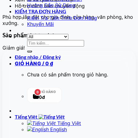
Hướng Dẫn Sử Dụng
Hỗ trợ cảnh báo chuyển động
KIỂM TRA ĐƠN HÀNG
Phù hợp lắp đặt cho gia đình, cửa hàng, văn phòng, kho
Kiểm Tra Tiến Trình Đơn Hàng
xưởng.
Khuyến Mãi
Sản phẩm tương tự
Tìm
Giảm giá!
kiếm:
Đăng nhập / Đăng ký
GIỎ HÀNG /
0
₫
Chưa có sản phẩm trong giỏ hàng.
GIỎ HÀNG
0
0đ
Tiếng Việt
Tiếng Việt
English