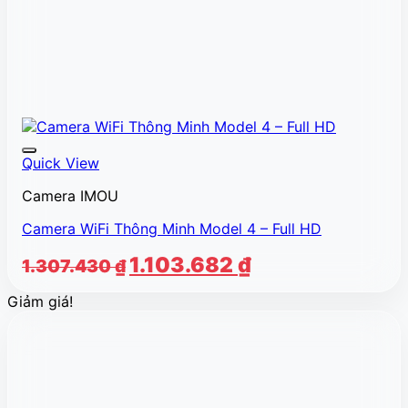
Quick View
Camera IMOU
Camera WiFi Thông Minh Model 4 – Full HD
Giá
Giá
1.103.682
₫
1.307.430
₫
gốc
hiện
Giảm giá!
là:
tại
1.307.430 ₫.
là:
1.103.682 ₫.