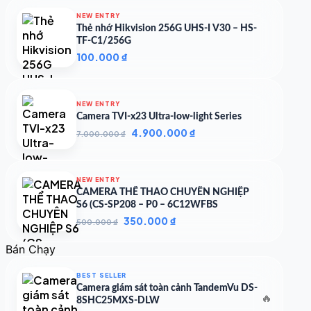
NEW ENTRY
Thẻ nhớ Hikvision 256G UHS-I V30 – HS-
TF-C1/256G
100.000
₫
NEW ENTRY
Camera TVI-x23 Ultra-low-light Series
Giá
Giá
4.900.000
₫
7.000.000
₫
gốc
hiện
là:
tại
7.000.000 ₫.
là:
NEW ENTRY
4.900.000 ₫.
CAMERA THỂ THAO CHUYÊN NGHIỆP
S6 (CS-SP208 – P0 – 6C12WFBS
Giá
Giá
350.000
₫
500.000
₫
gốc
hiện
là:
tại
Bán Chạy
500.000 ₫.
là:
350.000 ₫.
BEST SELLER
Camera giám sát toàn cảnh TandemVu DS-
🔥
8SHC25MXS-DLW