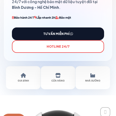
24/7 với công nghệ bảo mật dữ liệu tuyệt đối tại
Bình Dương - Hồ Chí Minh
.
Bảo hành 24T
Lắp nhanh 2H
Bảo mật
TƯ VẤN MIỄN PHÍ
HOTLINE 24/7
GIA ĐÌNH
CỬA HÀNG
NHÀ XƯỞNG