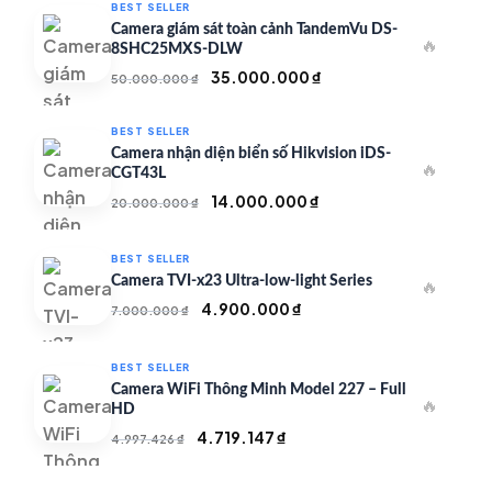
BEST SELLER
Camera giám sát toàn cảnh TandemVu DS-
🔥
8SHC25MXS-DLW
Giá
Giá
35.000.000
₫
50.000.000
₫
gốc
hiện
là:
tại
BEST SELLER
50.000.000 ₫.
là:
Camera nhận diện biển số Hikvision iDS-
🔥
35.000.000 ₫.
CGT43L
Giá
Giá
14.000.000
₫
20.000.000
₫
gốc
hiện
là:
tại
BEST SELLER
20.000.000 ₫.
là:
Camera TVI-x23 Ultra-low-light Series
🔥
14.000.000 ₫.
Giá
Giá
4.900.000
₫
7.000.000
₫
gốc
hiện
là:
tại
BEST SELLER
7.000.000 ₫.
là:
Camera WiFi Thông Minh Model 227 – Full
🔥
4.900.000 ₫.
HD
Giá
Giá
4.719.147
₫
4.997.426
₫
gốc
hiện
là:
tại