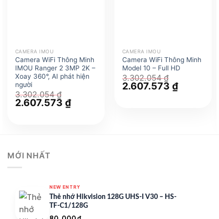
CAMERA IMOU
CAMERA IMOU
Camera WiFi Thông Minh
Camera WiFi Thông Minh
IMOU Ranger 2 3MP 2K –
Model 10 – Full HD
Xoay 360°, AI phát hiện
3.302.054
₫
Giá
2.607.573
₫
Giá
người
gốc
hiện
3.302.054
₫
là:
tại
Giá
2.607.573
₫
Giá
3.302.054 ₫.
là:
gốc
hiện
2.607.573 
là:
tại
3.302.054 ₫.
là:
2.607.573 ₫.
MỚI NHẤT
NEW ENTRY
Thẻ nhớ Hikvision 128G UHS-I V30 – HS-
TF-C1/128G
80.000
₫