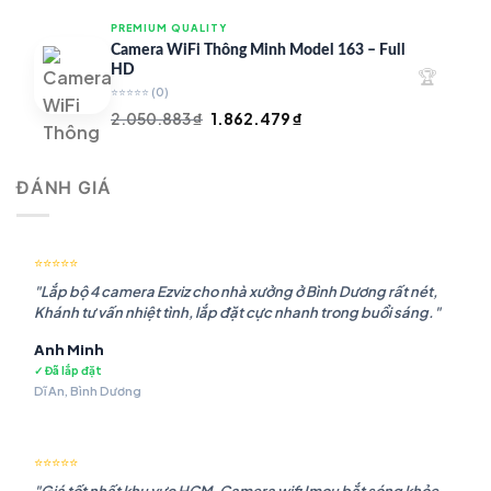
là:
tại
PREMIUM QUALITY
1.948.107 ₫.
là:
Camera WiFi Thông Minh Model 163 – Full
1.541.483 ₫.
HD
🏆
⭐⭐⭐⭐⭐
(0)
Giá
Giá
2.050.883
₫
1.862.479
₫
gốc
hiện
là:
tại
ĐÁNH GIÁ
2.050.883 ₫.
là:
1.862.479 ₫.
⭐⭐⭐⭐⭐
"Lắp bộ 4 camera Ezviz cho nhà xưởng ở Bình Dương rất nét,
Khánh tư vấn nhiệt tình, lắp đặt cực nhanh trong buổi sáng."
Anh Minh
✓ Đã lắp đặt
Dĩ An, Bình Dương
⭐⭐⭐⭐⭐