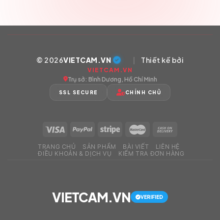
© 2026
VIETCAM.VN
|
Thiết kế bởi
VIETCAM.VN
Trụ sở: Bình Dương, Hồ Chí Minh
SSL SECURE
CHÍNH CHỦ
TRANG CHỦ
SẢN PHẨM
BÀI VIẾT
LIÊN HỆ
ĐIỀU KHOẢN & DỊCH VỤ
KIỂM TRA ĐƠN HÀNG
VIETCAM.VN
VERIFIED