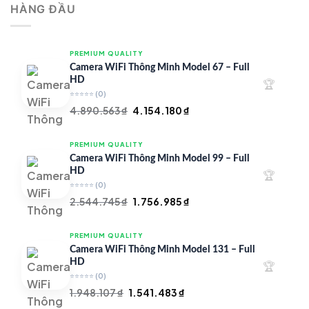
HÀNG ĐẦU
4.997.426 ₫.
là:
4.719.147 ₫.
PREMIUM QUALITY
Camera WiFi Thông Minh Model 67 – Full
HD
🏆
⭐⭐⭐⭐⭐
(0)
Giá
Giá
4.890.563
₫
4.154.180
₫
gốc
hiện
là:
tại
PREMIUM QUALITY
4.890.563 ₫.
là:
Camera WiFi Thông Minh Model 99 – Full
4.154.180 ₫.
HD
🏆
⭐⭐⭐⭐⭐
(0)
Giá
Giá
2.544.745
₫
1.756.985
₫
gốc
hiện
là:
tại
PREMIUM QUALITY
2.544.745 ₫.
là:
Camera WiFi Thông Minh Model 131 – Full
1.756.985 ₫.
HD
🏆
⭐⭐⭐⭐⭐
(0)
Giá
Giá
1.948.107
₫
1.541.483
₫
gốc
hiện