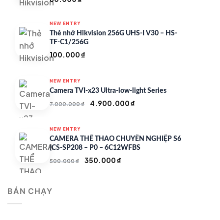
NEW ENTRY
Thẻ nhớ Hikvision 256G UHS-I V30 – HS-
TF-C1/256G
100.000
₫
NEW ENTRY
Camera TVI-x23 Ultra-low-light Series
Giá
Giá
4.900.000
₫
7.000.000
₫
gốc
hiện
là:
tại
NEW ENTRY
7.000.000 ₫.
là:
CAMERA THỂ THAO CHUYÊN NGHIỆP S6
4.900.000 ₫.
(CS-SP208 – P0 – 6C12WFBS
Giá
Giá
350.000
₫
500.000
₫
gốc
hiện
là:
tại
BÁN CHẠY
500.000 ₫.
là:
350.000 ₫.