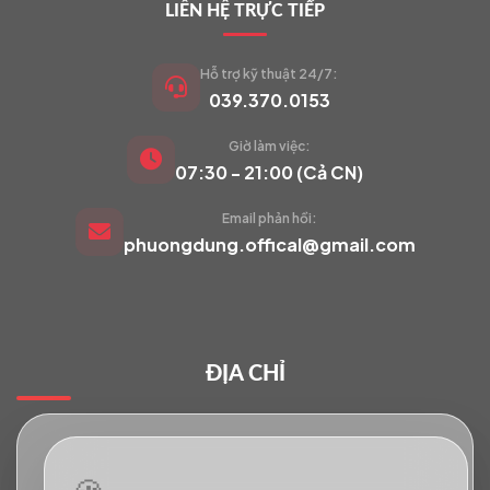
LIÊN HỆ TRỰC TIẾP
Hỗ trợ kỹ thuật 24/7:
039.370.0153
Giờ làm việc:
VIETCAM.VN
07:30 - 21:00 (Cả CN)
VC
Đang trực tuyến
Email phản hồi:
phuongdung.offical@gmail.com
Báo giá Camera
Tư vấn lắp đặt
ĐỊA CHỈ
Hỗ trợ kỹ thuật