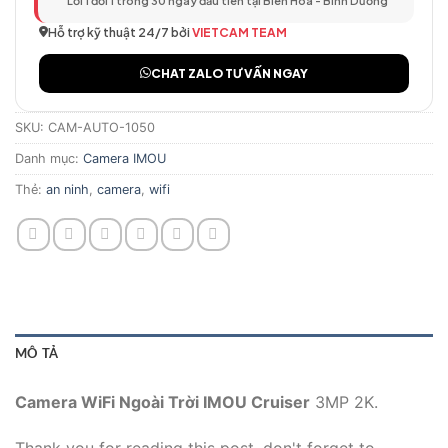
Lỗi 1 đổi 1 trong 30 ngày đầu tiên tại Biên Hòa - Bình Dương
Hỗ trợ kỹ thuật 24/7 bởi
VIETCAM TEAM
CHAT ZALO TƯ VẤN NGAY
SKU:
CAM-AUTO-1050
Danh mục:
Camera IMOU
Thẻ:
an ninh
,
camera
,
wifi
MÔ TẢ
Camera WiFi Ngoài Trời IMOU Cruiser
3MP 2K.
Thank you for reading this post, don't forget to