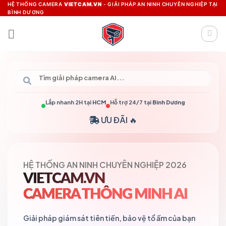
Skip
HỆ THỐNG CAMERA
VIETCAM.VN
- GIẢI PHÁP AN NINH CHUYÊN NGHIỆP TẠI
BÌNH DƯƠNG
to
content
Lắp nhanh 2H tại
HCM
Hỗ trợ 24/7 tại
Bình Dương
ƯU ĐÃI 🔥
HỆ THỐNG AN NINH CHUYÊN NGHIỆP 2026
VIETCAM.VN
CAMERA THÔNG MINH AI
Giải pháp giám sát tiên tiến, bảo vệ tổ ấm của bạn