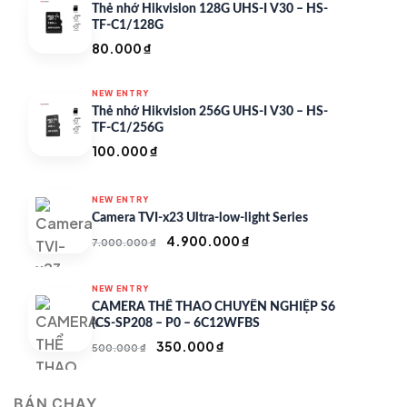
Thẻ nhớ Hikvision 128G UHS-I V30 – HS-
TF-C1/128G
80.000
₫
NEW ENTRY
Thẻ nhớ Hikvision 256G UHS-I V30 – HS-
TF-C1/256G
100.000
₫
NEW ENTRY
Camera TVI-x23 Ultra-low-light Series
Giá
Giá
4.900.000
₫
7.000.000
₫
gốc
hiện
là:
tại
NEW ENTRY
7.000.000 ₫.
là:
CAMERA THỂ THAO CHUYÊN NGHIỆP S6
4.900.000 ₫.
(CS-SP208 – P0 – 6C12WFBS
Giá
Giá
350.000
₫
500.000
₫
gốc
hiện
là:
tại
BÁN CHẠY
500.000 ₫.
là: