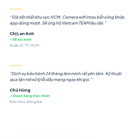
⭐⭐⭐⭐⭐
"Giá tốt nhất khu vực HCM. Camera wifi Imou bắt sóng khỏe,
app dùng mượt. Sẽ ủng hộ Vietcam TEAM lâu dài."
Chị Lan Anh
✓ Đã xác minh
Quận 12, TP. HCM
⭐⭐⭐⭐⭐
"Dịch vụ bảo hành 24 tháng làm mình rất yên tâm. Kỹ thuật
qua tận nơi xử lý lỗi dây mạng ngay khi gọi."
Chú Hùng
✓ Khách hàng thân thiết
Biên Hòa, Đồng Nai