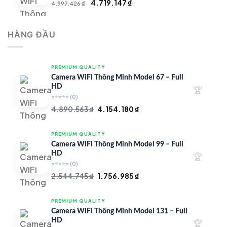
Giá
Giá
4.719.147
₫
4.997.426
₫
gốc
hiện
là:
tại
HÀNG ĐẦU
4.997.426 ₫.
là:
4.719.147 ₫.
PREMIUM QUALITY
Camera WiFi Thông Minh Model 67 – Full
HD
🏆
⭐⭐⭐⭐⭐
(0)
Giá
Giá
4.890.563
₫
4.154.180
₫
gốc
hiện
là:
tại
PREMIUM QUALITY
4.890.563 ₫.
là:
Camera WiFi Thông Minh Model 99 – Full
4.154.180 ₫.
HD
🏆
⭐⭐⭐⭐⭐
(0)
Giá
Giá
2.544.745
₫
1.756.985
₫
gốc
hiện
là:
tại
PREMIUM QUALITY
2.544.745 ₫.
là:
Camera WiFi Thông Minh Model 131 – Full
1.756.985 ₫.
HD
🏆