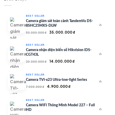
350.000 ₫.
BEST SELLER
Camera giám sát toàn cảnh TandemVu DS-
🔥
8SHC25MXS-DLW
Giá
Giá
35.000.000
₫
50.000.000
₫
gốc
hiện
là:
tại
BEST SELLER
50.000.000 ₫.
là:
Camera nhận diện biển số Hikvision iDS-
🔥
35.000.000 ₫.
CGT43L
Giá
Giá
14.000.000
₫
20.000.000
₫
gốc
hiện
là:
tại
BEST SELLER
20.000.000 ₫.
là:
Camera TVI-x23 Ultra-low-light Series
🔥
14.000.000 ₫.
Giá
Giá
4.900.000
₫
7.000.000
₫
gốc
hiện
là:
tại
BEST SELLER
7.000.000 ₫.
là:
Camera WiFi Thông Minh Model 227 – Full
🔥
4.900.000 ₫.
HD