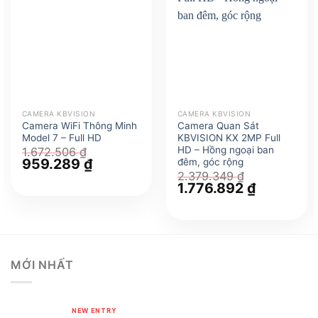
CAMERA KBVISION
CAMERA KBVISION
Camera WiFi Thông Minh
Camera Quan Sát
Model 7 – Full HD
KBVISION KX 2MP Full
HD – Hồng ngoại ban
1.672.506
₫
Giá
959.289
₫
Giá
đêm, góc rộng
gốc
hiện
2.379.349
₫
là:
tại
Giá
1.776.892
₫
Giá
1.672.506 ₫.
là:
gốc
hiện
959.289 ₫.
là:
tại
2.379.349 ₫.
là:
1.776.892 
MỚI NHẤT
NEW ENTRY