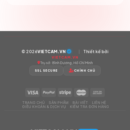
© 2026
VIETCAM.VN
|
Thiết kế bởi
VIETCAM.VN
Trụ sở: Bình Dương, Hồ Chí Minh
SSL SECURE
CHÍNH CHỦ
TRANG CHỦ
SẢN PHẨM
BÀI VIẾT
LIÊN HỆ
ĐIỀU KHOẢN & DỊCH VỤ
KIỂM TRA ĐƠN HÀNG