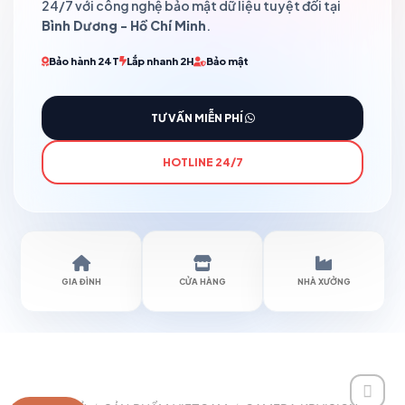
24/7 với công nghệ bảo mật dữ liệu tuyệt đối tại
Bình Dương - Hồ Chí Minh
.
Bảo hành 24T
Lắp nhanh 2H
Bảo mật
TƯ VẤN MIỄN PHÍ
HOTLINE 24/7
GIA ĐÌNH
CỬA HÀNG
NHÀ XƯỞNG