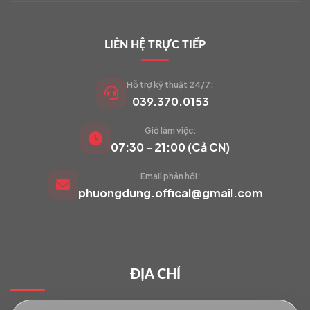
LIÊN HỆ TRỰC TIẾP
Hỗ trợ kỹ thuật 24/7:
039.370.0153
Giờ làm việc:
VIETCAM.VN
07:30 - 21:00 (Cả CN)
VC
Đang trực tuyến
Email phản hồi:
phuongdung.offical@gmail.com
Báo giá Camera
Tư vấn lắp đặt
ĐỊA CHỈ
Hỗ trợ kỹ thuật