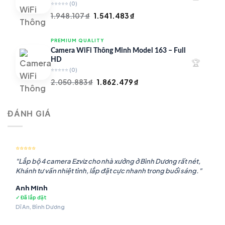
⭐⭐⭐⭐⭐
(0)
Giá
Giá
1.948.107
₫
1.541.483
₫
gốc
hiện
là:
tại
PREMIUM QUALITY
1.948.107 ₫.
là:
Camera WiFi Thông Minh Model 163 – Full
1.541.483 ₫.
HD
🏆
⭐⭐⭐⭐⭐
(0)
Giá
Giá
2.050.883
₫
1.862.479
₫
gốc
hiện
là:
tại
ĐÁNH GIÁ
2.050.883 ₫.
là:
1.862.479 ₫.
⭐⭐⭐⭐⭐
"Lắp bộ 4 camera Ezviz cho nhà xưởng ở Bình Dương rất nét,
Khánh tư vấn nhiệt tình, lắp đặt cực nhanh trong buổi sáng."
Anh Minh
✓ Đã lắp đặt
Dĩ An, Bình Dương