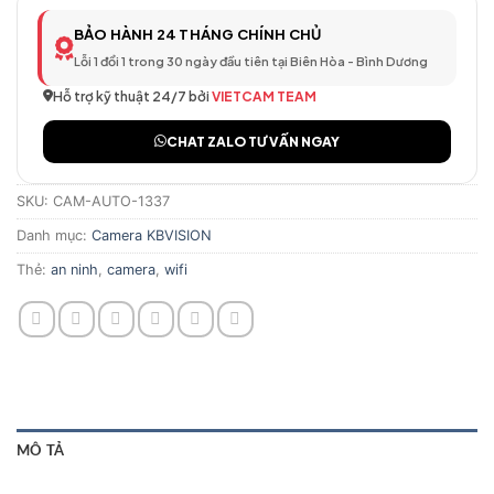
BẢO HÀNH 24 THÁNG CHÍNH CHỦ
Lỗi 1 đổi 1 trong 30 ngày đầu tiên tại Biên Hòa - Bình Dương
Hỗ trợ kỹ thuật 24/7 bởi
VIETCAM TEAM
CHAT ZALO TƯ VẤN NGAY
SKU:
CAM-AUTO-1337
Danh mục:
Camera KBVISION
Thẻ:
an ninh
,
camera
,
wifi
MÔ TẢ