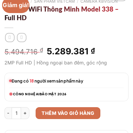
TRANG CHỦ
/
SẢN PHẨM VIETCAM
/
CAMERA KBVISION
Giảm giá!
Camera WiFi Thông Minh Model 338 –
Full HD
Giá
5.289.381
Giá
₫
₫
5.494.716
gốc
hiện
2MP Full HD | Hồng ngoại ban đêm, góc rộng
là:
tại
5.494.716 ₫.
là:
5.289.381 
Đang có
18
người xem sản phẩm này
CÔNG NGHỆ AI
BẢO MẬT 2026
Camera WiFi Thông Minh Model 338 – Full HD số lượng
THÊM VÀO GIỎ HÀNG