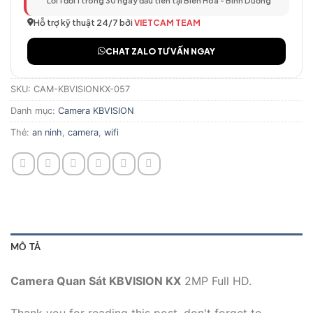
Lỗi 1 đổi 1 trong 30 ngày đầu tiên tại Biên Hòa - Bình Dương
Hỗ trợ kỹ thuật 24/7 bởi
VIETCAM TEAM
CHAT ZALO TƯ VẤN NGAY
SKU:
CAM-KBVISIONKX-057
Danh mục:
Camera KBVISION
Thẻ:
an ninh
,
camera
,
wifi
MÔ TẢ
Camera Quan Sát KBVISION KX
2MP Full HD.
Thank you for reading this post, don't forget to