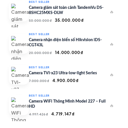
BEST SELLER
Camera giám sát toàn cảnh TandemVu DS-
🔥
8SHC25MXS-DLW
Giá
Giá
35.000.000
₫
50.000.000
₫
gốc
hiện
là:
tại
BEST SELLER
50.000.000 ₫.
là:
Camera nhận diện biển số Hikvision iDS-
🔥
35.000.000 ₫.
CGT43L
Giá
Giá
14.000.000
₫
20.000.000
₫
gốc
hiện
là:
tại
BEST SELLER
20.000.000 ₫.
là:
Camera TVI-x23 Ultra-low-light Series
🔥
14.000.000 ₫.
Giá
Giá
4.900.000
₫
7.000.000
₫
gốc
hiện
là:
tại
BEST SELLER
7.000.000 ₫.
là:
Camera WiFi Thông Minh Model 227 – Full
🔥
4.900.000 ₫.
HD
Giá
Giá
4.719.147
₫
4.997.426
₫
gốc
hiện
là:
tại