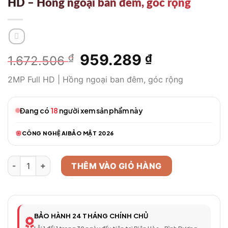
HD – Hồng ngoại ban đêm, góc rộng
Giá
959.289
Giá
₫
₫
1.672.506
gốc
hiện
2MP Full HD | Hồng ngoại ban đêm, góc rộng
là:
tại
1.672.506 ₫.
là:
959.289 ₫.
Đang có
18
người xem sản phẩm này
CÔNG NGHỆ AI
BẢO MẬT 2026
Camera Quan Sát KBVISION KX 2MP Full HD - Hồng ngoại ban 
THÊM VÀO GIỎ HÀNG
BẢO HÀNH 24 THÁNG CHÍNH CHỦ