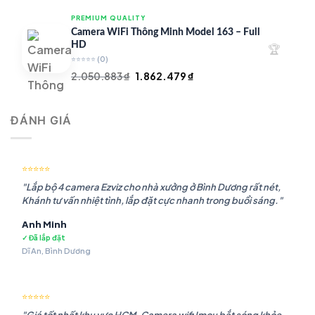
là:
tại
PREMIUM QUALITY
1.948.107 ₫.
là:
Camera WiFi Thông Minh Model 163 – Full
1.541.483 ₫.
HD
🏆
⭐⭐⭐⭐⭐
(0)
Giá
Giá
2.050.883
₫
1.862.479
₫
gốc
hiện
là:
tại
ĐÁNH GIÁ
2.050.883 ₫.
là:
1.862.479 ₫.
⭐⭐⭐⭐⭐
"Lắp bộ 4 camera Ezviz cho nhà xưởng ở Bình Dương rất nét,
Khánh tư vấn nhiệt tình, lắp đặt cực nhanh trong buổi sáng."
Anh Minh
✓ Đã lắp đặt
Dĩ An, Bình Dương
⭐⭐⭐⭐⭐