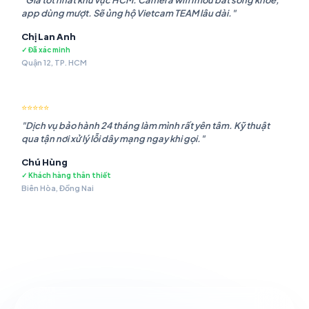
"Giá tốt nhất khu vực HCM. Camera wifi Imou bắt sóng khỏe,
app dùng mượt. Sẽ ủng hộ Vietcam TEAM lâu dài."
Chị Lan Anh
✓ Đã xác minh
Quận 12, TP. HCM
⭐⭐⭐⭐⭐
"Dịch vụ bảo hành 24 tháng làm mình rất yên tâm. Kỹ thuật
qua tận nơi xử lý lỗi dây mạng ngay khi gọi."
Chú Hùng
✓ Khách hàng thân thiết
Biên Hòa, Đồng Nai