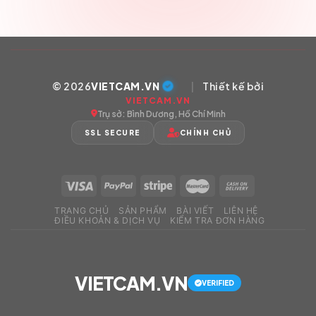
© 2026
VIETCAM.VN
|
Thiết kế bởi
VIETCAM.VN
Trụ sở: Bình Dương, Hồ Chí Minh
SSL SECURE
CHÍNH CHỦ
TRANG CHỦ
SẢN PHẨM
BÀI VIẾT
LIÊN HỆ
ĐIỀU KHOẢN & DỊCH VỤ
KIỂM TRA ĐƠN HÀNG
VIETCAM.VN
VERIFIED