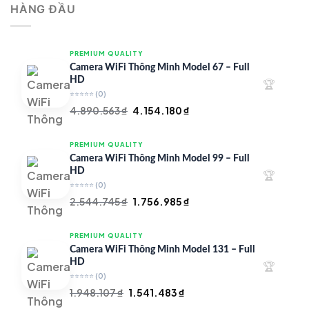
HÀNG ĐẦU
4.997.426 ₫.
là:
4.719.147 ₫.
PREMIUM QUALITY
Camera WiFi Thông Minh Model 67 – Full
HD
🏆
⭐⭐⭐⭐⭐
(0)
Giá
Giá
4.890.563
₫
4.154.180
₫
gốc
hiện
là:
tại
PREMIUM QUALITY
4.890.563 ₫.
là:
Camera WiFi Thông Minh Model 99 – Full
4.154.180 ₫.
HD
🏆
⭐⭐⭐⭐⭐
(0)
Giá
Giá
2.544.745
₫
1.756.985
₫
gốc
hiện
là:
tại
PREMIUM QUALITY
2.544.745 ₫.
là:
Camera WiFi Thông Minh Model 131 – Full
1.756.985 ₫.
HD
🏆
⭐⭐⭐⭐⭐
(0)
Giá
Giá
1.948.107
₫
1.541.483
₫
gốc
hiện