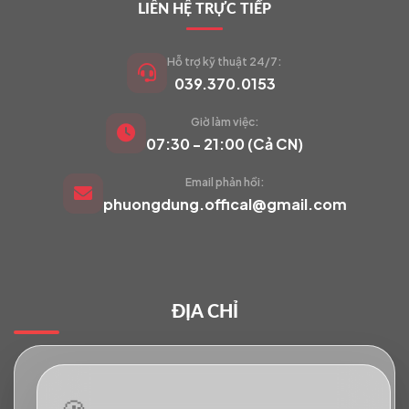
LIÊN HỆ TRỰC TIẾP
Hỗ trợ kỹ thuật 24/7:
039.370.0153
Giờ làm việc:
VIETCAM.VN
07:30 - 21:00 (Cả CN)
VC
Đang trực tuyến
Email phản hồi:
phuongdung.offical@gmail.com
Báo giá Camera
Tư vấn lắp đặt
ĐỊA CHỈ
Hỗ trợ kỹ thuật