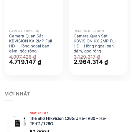
CAMERA KBVISION
CAMERA KBVISION
Camera Quan Sát
Camera Quan Sát
KBVISION KX 2MP Full
KBVISION KX 2MP Full
HD – Hồng ngoại ban
HD – Hồng ngoại ban
đêm, góc rộng
đêm, góc rộng
4.997.426
₫
3.129.317
₫
Giá
4.719.147
₫
Giá
Giá
2.964.314
₫
Giá
gốc
hiện
gốc
hiện
là:
tại
là:
tại
4.997.426 ₫.
là:
3.129.317 ₫.
là:
4.719.147 ₫.
2.964.314
MỚI NHẤT
NEW ENTRY
Thẻ nhớ Hikvision 128G UHS-I V30 – HS-
TF-C1/128G
80.000
₫