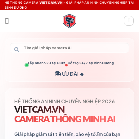
Skip
HỆ THỐNG CAMERA
VIETCAM.VN
- GIẢI PHÁP AN NINH CHUYÊN NGHIỆP TẠI
BÌNH DƯƠNG
to
content
Lắp nhanh 2H tại
HCM
Hỗ trợ 24/7 tại
Bình Dương
ƯU ĐÃI 🔥
HỆ THỐNG AN NINH CHUYÊN NGHIỆP 2026
VIETCAM.VN
CAMERA THÔNG MINH AI
Giải pháp giám sát tiên tiến, bảo vệ tổ ấm của bạn