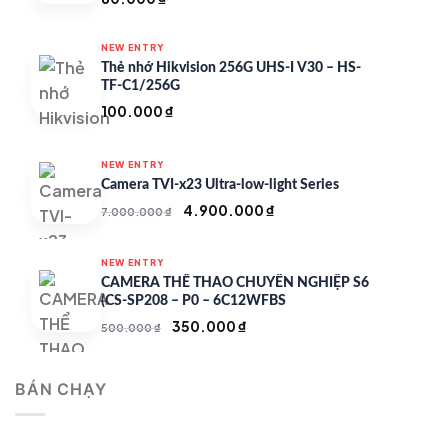
NEW ENTRY
Thẻ nhớ Hikvision 256G UHS-I V30 – HS-
TF-C1/256G
100.000
₫
NEW ENTRY
Camera TVI-x23 Ultra-low-light Series
Giá
Giá
4.900.000
₫
7.000.000
₫
gốc
hiện
là:
tại
NEW ENTRY
7.000.000 ₫.
là:
CAMERA THỂ THAO CHUYÊN NGHIỆP S6
4.900.000 ₫.
(CS-SP208 – P0 – 6C12WFBS
Giá
Giá
350.000
₫
500.000
₫
gốc
hiện
là:
tại
BÁN CHẠY
500.000 ₫.
là:
350.000 ₫.