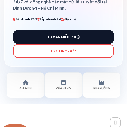
24/7 với công nghệ bảo mật dữ liệu tuyệt đối tại
Bình Dương - Hồ Chí Minh
.
Bảo hành 24T
Lắp nhanh 2H
Bảo mật
TƯ VẤN MIỄN PHÍ
HOTLINE 24/7
GIA ĐÌNH
CỬA HÀNG
NHÀ XƯỞNG