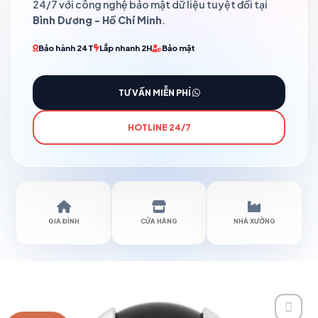
24/7 với công nghệ bảo mật dữ liệu tuyệt đối tại
Bình Dương - Hồ Chí Minh
.
Bảo hành 24T
Lắp nhanh 2H
Bảo mật
TƯ VẤN MIỄN PHÍ
HOTLINE 24/7
GIA ĐÌNH
CỬA HÀNG
NHÀ XƯỞNG