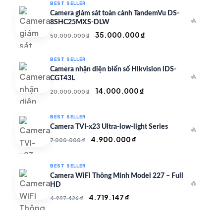
BEST SELLER
Camera giám sát toàn cảnh TandemVu DS-
🔥
8SHC25MXS-DLW
Giá
Giá
35.000.000
₫
50.000.000
₫
gốc
hiện
là:
tại
BEST SELLER
50.000.000 ₫.
là:
Camera nhận diện biển số Hikvision iDS-
🔥
35.000.000 ₫.
CGT43L
Giá
Giá
14.000.000
₫
20.000.000
₫
gốc
hiện
là:
tại
BEST SELLER
20.000.000 ₫.
là:
Camera TVI-x23 Ultra-low-light Series
🔥
14.000.000 ₫.
Giá
Giá
4.900.000
₫
7.000.000
₫
gốc
hiện
là:
tại
BEST SELLER
7.000.000 ₫.
là:
Camera WiFi Thông Minh Model 227 – Full
🔥
4.900.000 ₫.
HD
Giá
Giá
4.719.147
₫
4.997.426
₫
gốc
hiện
là:
tại