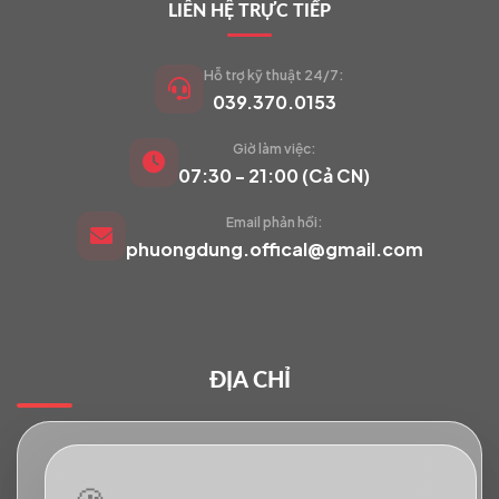
LIÊN HỆ TRỰC TIẾP
Hỗ trợ kỹ thuật 24/7:
039.370.0153
Giờ làm việc:
VIETCAM.VN
07:30 - 21:00 (Cả CN)
VC
Đang trực tuyến
Email phản hồi:
phuongdung.offical@gmail.com
Báo giá Camera
Tư vấn lắp đặt
ĐỊA CHỈ
Hỗ trợ kỹ thuật