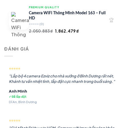
là:
tại
PREMIUM QUALITY
1.948.107 ₫.
là:
Camera WiFi Thông Minh Model 163 – Full
1.541.483 ₫.
HD
🏆
⭐⭐⭐⭐⭐
(0)
Giá
Giá
2.050.883
₫
1.862.479
₫
gốc
hiện
là:
tại
ĐÁNH GIÁ
2.050.883 ₫.
là:
1.862.479 ₫.
⭐⭐⭐⭐⭐
"Lắp bộ 4 camera Ezviz cho nhà xưởng ở Bình Dương rất nét,
Khánh tư vấn nhiệt tình, lắp đặt cực nhanh trong buổi sáng."
Anh Minh
✓ Đã lắp đặt
Dĩ An, Bình Dương
⭐⭐⭐⭐⭐