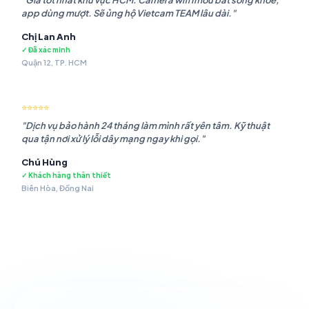
"Giá tốt nhất khu vực HCM. Camera wifi Imou bắt sóng khỏe,
app dùng mượt. Sẽ ủng hộ Vietcam TEAM lâu dài."
Chị Lan Anh
✓ Đã xác minh
Quận 12, TP. HCM
⭐⭐⭐⭐⭐
"Dịch vụ bảo hành 24 tháng làm mình rất yên tâm. Kỹ thuật
qua tận nơi xử lý lỗi dây mạng ngay khi gọi."
Chú Hùng
✓ Khách hàng thân thiết
Biên Hòa, Đồng Nai