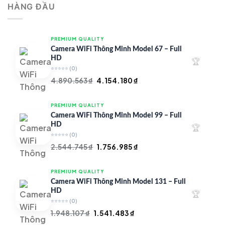
HÀNG ĐẦU
4.997.426 ₫.
là:
4.719.147 ₫.
PREMIUM QUALITY
Camera WiFi Thông Minh Model 67 – Full
HD
🏆
⭐⭐⭐⭐⭐
(0)
Giá
Giá
4.890.563
₫
4.154.180
₫
gốc
hiện
là:
tại
PREMIUM QUALITY
4.890.563 ₫.
là:
Camera WiFi Thông Minh Model 99 – Full
4.154.180 ₫.
HD
🏆
⭐⭐⭐⭐⭐
(0)
Giá
Giá
2.544.745
₫
1.756.985
₫
gốc
hiện
là:
tại
PREMIUM QUALITY
2.544.745 ₫.
là:
Camera WiFi Thông Minh Model 131 – Full
1.756.985 ₫.
HD
🏆
⭐⭐⭐⭐⭐
(0)
Giá
Giá
1.948.107
₫
1.541.483
₫
gốc
hiện