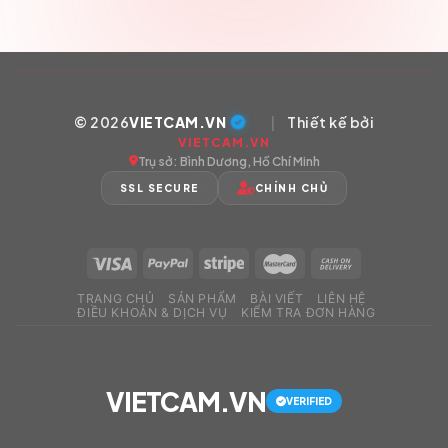
© 2026
VIETCAM.VN
|
Thiết kế bởi
VIETCAM.VN
Trụ sở: Bình Dương, Hồ Chí Minh
SSL SECURE
CHÍNH CHỦ
TRANG CHỦ
SẢN PHẨM
BÀI VIẾT
LIÊN HỆ
ĐIỀU KHOẢN & DỊCH VỤ
KIỂM TRA ĐƠN HÀNG
VIETCAM.VN
VERIFIED