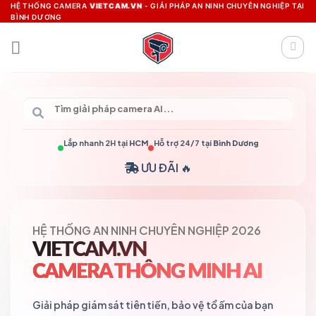
Skip
HỆ THỐNG CAMERA
VIETCAM.VN
- GIẢI PHÁP AN NINH CHUYÊN NGHIỆP TẠI
BÌNH DƯƠNG
to
content
Lắp nhanh 2H tại
HCM
Hỗ trợ 24/7 tại
Bình Dương
ƯU ĐÃI 🔥
HỆ THỐNG AN NINH CHUYÊN NGHIỆP 2026
VIETCAM.VN
CAMERA THÔNG MINH AI
Giải pháp giám sát tiên tiến, bảo vệ tổ ấm của bạn