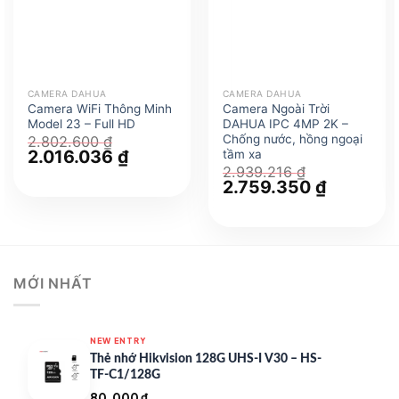
CAMERA DAHUA
CAMERA DAHUA
Camera WiFi Thông Minh
Camera Ngoài Trời
Model 23 – Full HD
DAHUA IPC 4MP 2K –
Chống nước, hồng ngoại
2.802.600
₫
Giá
2.016.036
₫
Giá
tầm xa
gốc
hiện
2.939.216
₫
là:
tại
Giá
2.759.350
₫
Giá
2.802.600 ₫.
là:
gốc
hiện
2.016.036 ₫.
là:
tại
2.939.216 ₫.
là:
2.759.350
MỚI NHẤT
NEW ENTRY
Thẻ nhớ Hikvision 128G UHS-I V30 – HS-
TF-C1/128G
80.000
₫