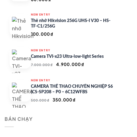
NEW ENTRY
Thẻ nhớ Hikvision 256G UHS-I V30 – HS-
TF-C1/256G
100.000
₫
NEW ENTRY
Camera TVI-x23 Ultra-low-light Series
Giá
Giá
4.900.000
₫
7.000.000
₫
gốc
hiện
là:
tại
NEW ENTRY
7.000.000 ₫.
là:
CAMERA THỂ THAO CHUYÊN NGHIỆP S6
4.900.000 ₫.
(CS-SP208 – P0 – 6C12WFBS
Giá
Giá
350.000
₫
500.000
₫
gốc
hiện
là:
tại
BÁN CHẠY
500.000 ₫.
là:
350.000 ₫.