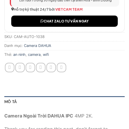
Lỗi 1 đổi 1 trong 30 ngày đầu tiên tại Biên Hòa - Bình Dương
Hỗ trợ kỹ thuật 24/7 bởi
VIETCAM TEAM
CHAT ZALO TƯ VẤN NGAY
SKU:
CAM-AUTO-1038
Danh mục:
Camera DAHUA
Thẻ:
an ninh
,
camera
,
wifi
MÔ TẢ
Camera Ngoài Trời DAHUA IPC
4MP 2K.
Thank you for reading this post, don't forget to