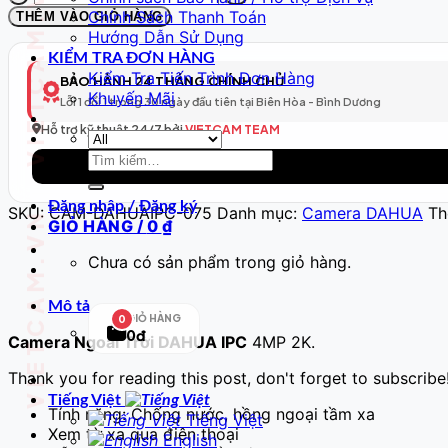
VIETCAM.VN VIETCAM.VN VIETCAM.VN VIETCAM.VN VIETCAM.VN VIETCAM.VN
Ngoài
Chính Sách Thanh Toán
THÊM VÀO GIỎ HÀNG
Trời
Hướng Dẫn Sử Dụng
DAHUA
KIỂM TRA ĐƠN HÀNG
IPC
Kiểm Tra Tiến Trình Đơn Hàng
BẢO HÀNH 24 THÁNG CHÍNH CHỦ
4MP
Khuyến Mãi
Lỗi 1 đổi 1 trong 30 ngày đầu tiên tại Biên Hòa - Bình Dương
2K
-
Hỗ trợ kỹ thuật 24/7 bởi
VIETCAM TEAM
Chống
Tìm
nước,
kiếm:
hồng
Đăng nhập / Đăng ký
ngoại
SKU:
CAM-DAHUAIPC-075
Danh mục:
Camera DAHUA
Th
GIỎ HÀNG /
0
₫
tầm
xa
Chưa có sản phẩm trong giỏ hàng.
số
lượng
Mô tả
GIỎ HÀNG
0
0đ
Camera Ngoài Trời DAHUA IPC
4MP 2K.
Thank you for reading this post, don't forget to subscribe
Tiếng Việt
Tính năng: Chống nước, hồng ngoại tầm xa
Tiếng Việt
Xem từ xa qua điện thoại
English