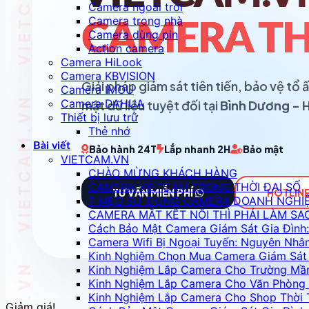
Camera ngoài trời
Camera trong nhà
CAMERA TH
Camera dùng pin
Action camera
Camera HiLook
Camera KBVISION
Giải pháp giám sát tiên tiến, bảo vệ t
Camera IMOU
Camera DAHUA
mật dữ liệu tuyệt đối tại
Bình Dương - 
Thiết bị lưu trữ
Thẻ nhớ
Bài viết
Bảo hành 24T
Lắp nhanh 2H
Bảo mật
VIETCAM.VN
CHÀO MỪNG KHÁCH HÀNG
CAMERA VIETCAM TRONG THỜI ĐẠI SỐ
TƯ VẤN MIỄN PHÍ
HOTLINE
7 MẸO SỬ DỤNG CAMERA DOANH NGHI
CAMERA MẤT KẾT NỐI THÌ PHẢI LÀM SA
Cách Bảo Mật Camera Giám Sát Gia Đình:
Camera Wifi Bị Ngoại Tuyến: Nguyên Nhâ
Kinh Nghiệm Chọn Mua Camera Giám Sát 
Kinh Nghiệm Lắp Camera Cho Trường Mầ
Kinh Nghiệm Lắp Camera Cho Văn Phòng 
Kinh Nghiệm Lắp Camera Cho Shop Thời 
Giảm giá!