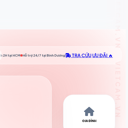
TRA CỨU
ƯU ĐÃI 🔥
h 2H tại
HCM
Hỗ trợ 24/7 tại
Bình Dương
GIA ĐÌNH