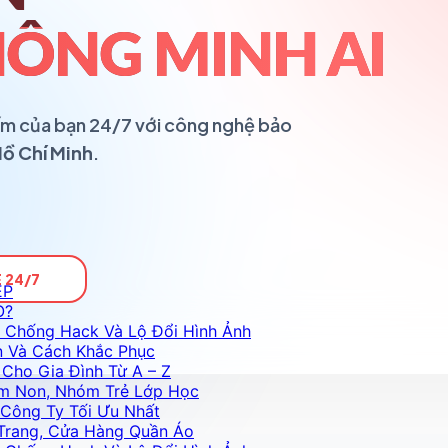
ÔNG MINH AI
ổ ấm của bạn 24/7 với công nghệ bảo
Hồ Chí Minh
.
 24/7
ỆP
O?
 Chống Hack Và Lộ Đổi Hình Ảnh
n Và Cách Khắc Phục
Cho Gia Đình Từ A – Z
m Non, Nhóm Trẻ Lớp Học
Công Ty Tối Ưu Nhất
Trang, Cửa Hàng Quần Áo