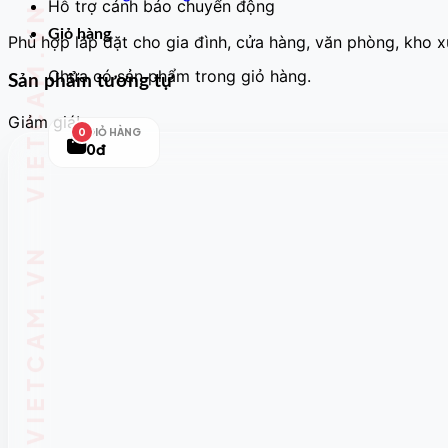
Hỗ trợ cảnh báo chuyển động
Giỏ hàng
Phù hợp lắp đặt cho gia đình, cửa hàng, văn phòng, kho 
Chưa có sản phẩm trong giỏ hàng.
Sản phẩm tương tự
Giảm giá!
GIỎ HÀNG
0
0đ