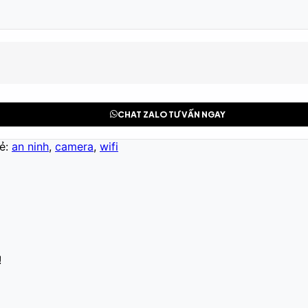
CHAT ZALO TƯ VẤN NGAY
ẻ:
an ninh
,
camera
,
wifi
!