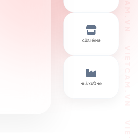
VIETCAM.VN VIETCAM.VN VIETCAM.VN VIETCAM.VN VIETCAM.VN VIETCAM.VN
CỬA HÀNG
NHÀ XƯỞNG