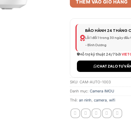
THÊM VÀO GIỎ HÀNG
BẢO HÀNH 24 THÁNG 
Lỗi 1 đổi 1 trong 30 ngày đầu
- Bình Dương
Hỗ trợ kỹ thuật 24/7 bởi
VIET
CHAT ZALO TƯ VẤ
SKU:
CAM-AUTO-1003
Danh mục:
Camera IMOU
Thẻ:
an ninh
,
camera
,
wifi