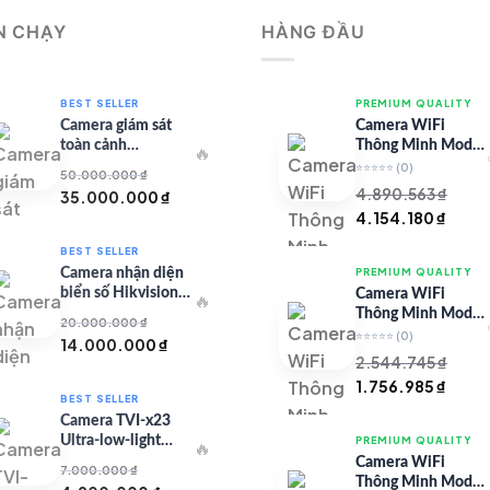
N CHẠY
HÀNG ĐẦU
BEST SELLER
PREMIUM QUALITY
Camera giám sát
Camera WiFi
toàn cảnh
Thông Minh Model
🔥
TandemVu DS-
67 – Full HD
⭐⭐⭐⭐⭐
(0)
50.000.000
₫
8SHC25MXS-DLW
4.890.563
₫
Giá
Giá
35.000.000
₫
Giá
Giá
4.154.180
₫
gốc
hiện
gốc
hiện
là:
tại
BEST SELLER
là:
tại
50.000.000 ₫.
là:
Camera nhận diện
PREMIUM QUALITY
4.890.563 ₫.
là:
35.000.000 ₫.
biển số Hikvision
Camera WiFi
🔥
4.154
iDS-CGT43L
Thông Minh Model
20.000.000
₫
99 – Full HD
⭐⭐⭐⭐⭐
(0)
Giá
Giá
14.000.000
₫
2.544.745
₫
gốc
hiện
Giá
Giá
1.756.985
₫
là:
tại
BEST SELLER
gốc
hiện
20.000.000 ₫.
là:
Camera TVI-x23
là:
tại
14.000.000 ₫.
Ultra-low-light
PREMIUM QUALITY
🔥
2.544.745 ₫.
là:
Series
Camera WiFi
7.000.000
₫
1.756
Thông Minh Model