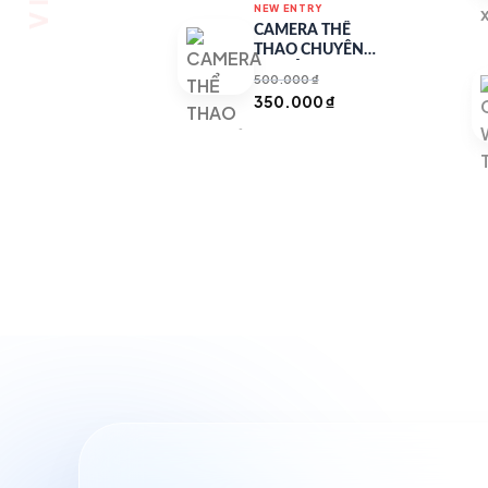
là:
tại
NEW ENTRY
7.000.000 ₫.
là:
CAMERA THỂ
4.900.000 ₫.
THAO CHUYÊN
NGHIỆP S6 (CS-
500.000
₫
SP208 – P0 –
Giá
Giá
350.000
₫
6C12WFBS
gốc
hiện
là:
tại
500.000 ₫.
là:
350.000 ₫.