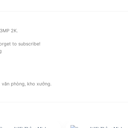
3MP 2K.
orget to subscribe!
g
, văn phòng, kho xưởng.