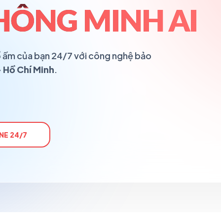
HÔNG MINH AI
 tổ ấm của bạn 24/7 với công nghệ bảo
 Hồ Chí Minh
.
NE 24/7