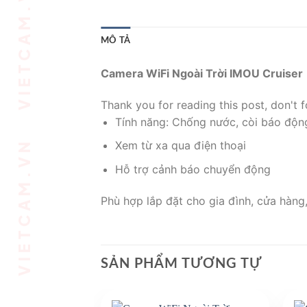
MÔ TẢ
Camera WiFi Ngoài Trời IMOU Cruiser
Thank you for reading this post, don't f
Tính năng: Chống nước, còi báo độn
Xem từ xa qua điện thoại
Hỗ trợ cảnh báo chuyển động
Phù hợp lắp đặt cho gia đình, cửa hàng
SẢN PHẨM TƯƠNG TỰ