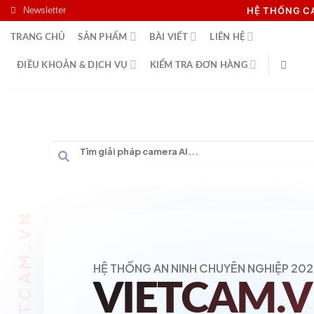
Skip
Newsletter
HỆ THỐNG 
to
TRANG CHỦ
SẢN PHẨM
BÀI VIẾT
LIÊN HỆ
content
ĐIỀU KHOẢN & DỊCH VỤ
KIỂM TRA ĐƠN HÀNG
HỆ THỐNG AN NINH CHUYÊN NGHIỆP 202
VIETCAM.