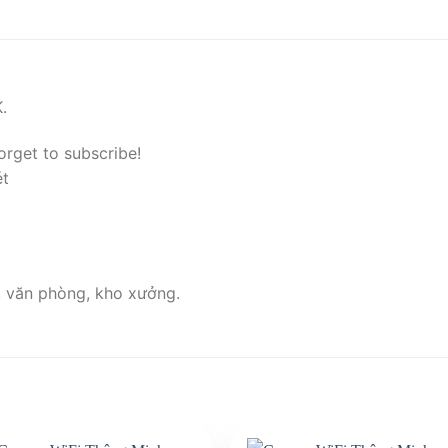
.
orget to subscribe!
ét
, văn phòng, kho xưởng.