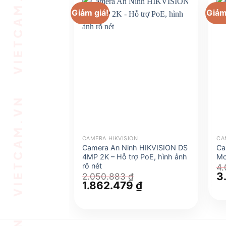
VIETCAM.VN VIETCAM.VN VIETCAM.VN VIETCAM.VN VIETCAM.VN VIETCAM.VN
Giảm giá!
Giảm
CAMERA HIKVISION
CA
Camera An Ninh HIKVISION DS
Ca
4MP 2K – Hỗ trợ PoE, hình ảnh
Mo
rõ nét
4
Gi
3
2.050.883
₫
g
Giá
1.862.479
₫
Giá
là
gốc
hiện
4.
là:
tại
2.050.883 ₫.
là:
1.862.479 ₫.