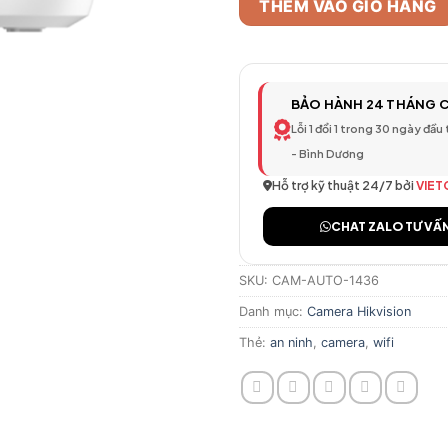
THÊM VÀO GIỎ HÀNG
BẢO HÀNH 24 THÁNG 
Lỗi 1 đổi 1 trong 30 ngày đầu
- Bình Dương
Hỗ trợ kỹ thuật 24/7 bởi
VIET
CHAT ZALO TƯ VẤ
SKU:
CAM-AUTO-1436
Danh mục:
Camera Hikvision
Thẻ:
an ninh
,
camera
,
wifi