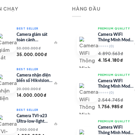
N CHẠY
HÀNG ĐẦU
BEST SELLER
PREMIUM QUALITY
Camera giám sát
Camera WiFi
toàn cảnh
Thông Minh Model
🔥
TandemVu DS-
67 – Full HD
⭐⭐⭐⭐⭐
(0)
50.000.000
₫
8SHC25MXS-DLW
4.890.563
₫
Giá
Giá
35.000.000
₫
Giá
Giá
4.154.180
₫
gốc
hiện
gốc
hiện
là:
tại
BEST SELLER
là:
tại
50.000.000 ₫.
là:
Camera nhận diện
PREMIUM QUALITY
4.890.563 ₫.
là:
35.000.000 ₫.
biển số Hikvision
Camera WiFi
🔥
4.154
iDS-CGT43L
Thông Minh Model
20.000.000
₫
99 – Full HD
⭐⭐⭐⭐⭐
(0)
Giá
Giá
14.000.000
₫
2.544.745
₫
gốc
hiện
Giá
Giá
1.756.985
₫
là:
tại
BEST SELLER
gốc
hiện
20.000.000 ₫.
là:
Camera TVI-x23
là:
tại
14.000.000 ₫.
Ultra-low-light
PREMIUM QUALITY
🔥
2.544.745 ₫.
là:
Series
Camera WiFi
7.000.000
₫
1.756
Thông Minh Model