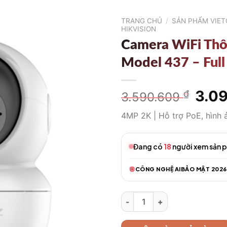
TRANG CHỦ
/
SẢN PHẨM VIE
HIKVISION
Camera WiFi Th
Model 437 – Ful
Giá
3.0
₫
3.590.609
gốc
4MP 2K | Hỗ trợ PoE, hình 
là:
3.59
Đang có
18
người xem sản 
CÔNG NGHỆ AI
BẢO MẬT 2026
Camera WiFi Thông Minh Model