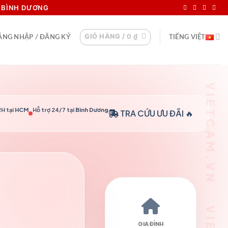
I BÌNH DƯƠNG
GIỎ HÀNG /
0
₫
ĂNG NHẬP / ĐĂNG KÝ
TIẾNG VIỆT
H tại
HCM
Hỗ trợ 24/7 tại
Bình Dương
TRA CỨU
ƯU ĐÃI 🔥
GIA ĐÌNH