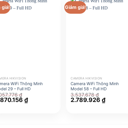
 giá!
Giảm giá!
MERA HIKVISION
CAMERA HIKVISION
mera WiFi Thông Minh
Camera WiFi Thông Minh
del 29 – Full HD
Model 58 – Full HD
.057.776
₫
3.537.678
₫
á
.870.156
₫
Giá
Giá
2.789.926
₫
Giá
ốc
hiện
gốc
hiện
:
tại
là:
tại
057.776 ₫.
là:
3.537.678 ₫.
là:
3.870.156 ₫.
2.789.92