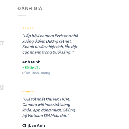
ĐÁNH GIÁ
⭐⭐⭐⭐⭐
"Lắp bộ 4 camera Ezviz cho nhà
xưởng ở Bình Dương rất nét,
🏆
Khánh tư vấn nhiệt tình, lắp đặt
cực nhanh trong buổi sáng."
Anh Minh
✓ Đã lắp đặt
Dĩ An, Bình Dương
.180 ₫.
🏆
⭐⭐⭐⭐⭐
"Giá tốt nhất khu vực HCM.
Camera wifi Imou bắt sóng
khỏe, app dùng mượt. Sẽ ủng
hộ Vietcam TEAM lâu dài."
Chị Lan Anh
.985 ₫.