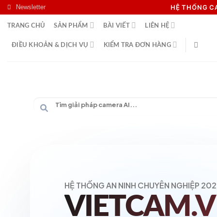
Skip
Newsletter
HỆ THỐNG 
to
TRANG CHỦ
SẢN PHẨM
BÀI VIẾT
LIÊN HỆ
content
ĐIỀU KHOẢN & DỊCH VỤ
KIỂM TRA ĐƠN HÀNG
HỆ THỐNG AN NINH CHUYÊN NGHIỆP 202
VIETCAM.