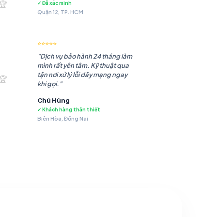
🏆
✓ Đã xác minh
Quận 12, TP. HCM
⭐⭐⭐⭐⭐
"Dịch vụ bảo hành 24 tháng làm
mình rất yên tâm. Kỹ thuật qua
.483 ₫.
tận nơi xử lý lỗi dây mạng ngay
🏆
khi gọi."
Chú Hùng
✓ Khách hàng thân thiết
Biên Hòa, Đồng Nai
.479 ₫.