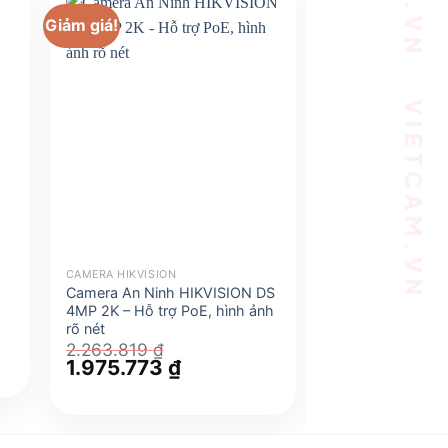
Giảm giá!
Giảm giá!
CAMERA HIKVISION
CAMERA HIKVISION
Camera An Ninh HIKVISION DS
Camera An Ninh 
4MP 2K – Hỗ trợ PoE, hình ảnh
4MP 2K – Hỗ trợ 
rõ nét
rõ nét
2.263.819
₫
2.238.008
₫
Giá
1.975.773
₫
Giá
Giá
1.445.870
gốc
hiện
gốc
là:
tại
là:
6 ₫.
2.263.819 ₫.
là:
2.238.008 ₫.
1.975.773 ₫.