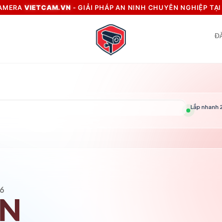
CAMERA
VIETCAM.VN
- GIẢI PHÁP AN NINH CHUYÊN NGHIỆP TẠ
Đ
Lắp nhanh 2
6
VN