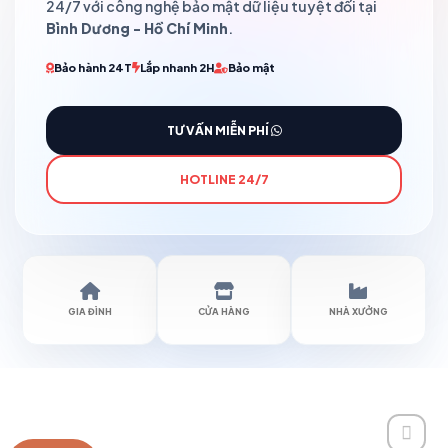
24/7 với công nghệ bảo mật dữ liệu tuyệt đối tại
Bình Dương - Hồ Chí Minh
.
Bảo hành 24T
Lắp nhanh 2H
Bảo mật
TƯ VẤN MIỄN PHÍ
HOTLINE 24/7
GIA ĐÌNH
CỬA HÀNG
NHÀ XƯỞNG