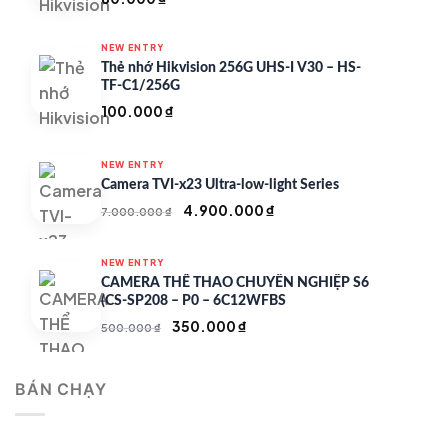
NEW ENTRY
Thẻ nhớ Hikvision 256G UHS-I V30 – HS-
TF-C1/256G
100.000
₫
NEW ENTRY
Camera TVI-x23 Ultra-low-light Series
Giá
Giá
4.900.000
₫
7.000.000
₫
gốc
hiện
là:
tại
NEW ENTRY
7.000.000 ₫.
là:
CAMERA THỂ THAO CHUYÊN NGHIỆP S6
4.900.000 ₫.
(CS-SP208 – P0 – 6C12WFBS
Giá
Giá
350.000
₫
500.000
₫
gốc
hiện
là:
tại
BÁN CHẠY
500.000 ₫.
là:
350.000 ₫.