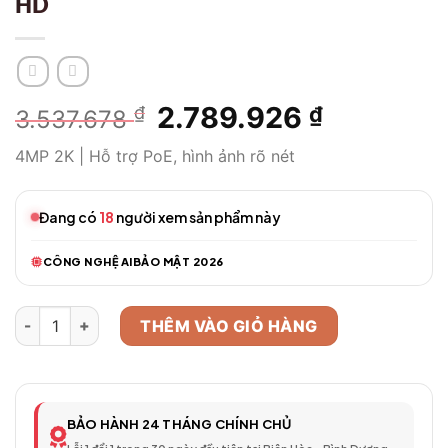
HD
Giá
2.789.926
Giá
₫
₫
3.537.678
gốc
hiện
4MP 2K | Hỗ trợ PoE, hình ảnh rõ nét
là:
tại
3.537.678 ₫.
là:
2.789.926
Đang có
18
người xem sản phẩm này
CÔNG NGHỆ AI
BẢO MẬT 2026
Camera WiFi Thông Minh Model 58 – Full HD số lượng
THÊM VÀO GIỎ HÀNG
BẢO HÀNH 24 THÁNG CHÍNH CHỦ