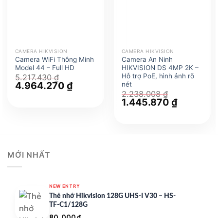
CAMERA HIKVISION
CAMERA HIKVISION
Camera WiFi Thông Minh
Camera An Ninh
Model 44 – Full HD
HIKVISION DS 4MP 2K –
Hỗ trợ PoE, hình ảnh rõ
5.217.430
₫
Giá
4.964.270
₫
Giá
nét
gốc
hiện
2.238.008
₫
là:
tại
Giá
1.445.870
₫
Giá
5.217.430 ₫.
là:
gốc
hiện
4.964.270 ₫.
là:
tại
2.238.008 ₫.
là:
1.445.870 
MỚI NHẤT
NEW ENTRY
Thẻ nhớ Hikvision 128G UHS-I V30 – HS-
TF-C1/128G
80.000
₫