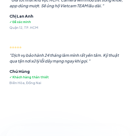
"Giá tốt nhất khu vực HCM. Camera wifi Imou bắt sóng khỏe,
app dùng mượt. Sẽ ủng hộ Vietcam TEAM lâu dài."
Chị Lan Anh
✓ Đã xác minh
Quận 12, TP. HCM
⭐⭐⭐⭐⭐
"Dịch vụ bảo hành 24 tháng làm mình rất yên tâm. Kỹ thuật
qua tận nơi xử lý lỗi dây mạng ngay khi gọi."
Chú Hùng
✓ Khách hàng thân thiết
Biên Hòa, Đồng Nai