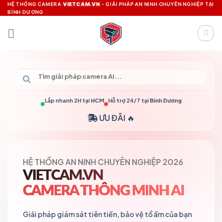
Skip
HỆ THỐNG CAMERA
VIETCAM.VN
- GIẢI PHÁP AN NINH CHUYÊN NGHIỆP TẠI
BÌNH DƯƠNG
to
content
Lắp nhanh 2H tại
HCM
Hỗ trợ 24/7 tại
Bình Dương
ƯU ĐÃI 🔥
HỆ THỐNG AN NINH CHUYÊN NGHIỆP 2026
VIETCAM.VN
CAMERA THÔNG MINH AI
Giải pháp giám sát tiên tiến, bảo vệ tổ ấm của bạn