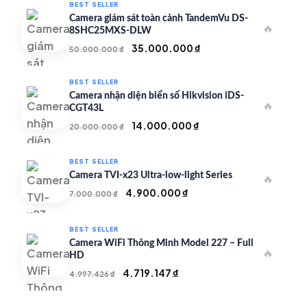
BEST SELLER
Camera giám sát toàn cảnh TandemVu DS-
🔥
8SHC25MXS-DLW
Giá
Giá
35.000.000
₫
50.000.000
₫
gốc
hiện
là:
tại
BEST SELLER
50.000.000 ₫.
là:
Camera nhận diện biển số Hikvision iDS-
🔥
35.000.000 ₫.
CGT43L
Giá
Giá
14.000.000
₫
20.000.000
₫
gốc
hiện
là:
tại
BEST SELLER
20.000.000 ₫.
là:
Camera TVI-x23 Ultra-low-light Series
🔥
14.000.000 ₫.
Giá
Giá
4.900.000
₫
7.000.000
₫
gốc
hiện
là:
tại
BEST SELLER
7.000.000 ₫.
là:
Camera WiFi Thông Minh Model 227 – Full
🔥
4.900.000 ₫.
HD
Giá
Giá
4.719.147
₫
4.997.426
₫
gốc
hiện
là:
tại