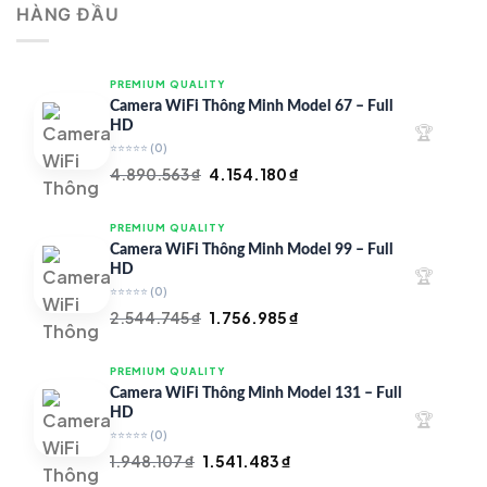
HÀNG ĐẦU
4.997.426 ₫.
là:
4.719.147 ₫.
PREMIUM QUALITY
Camera WiFi Thông Minh Model 67 – Full
HD
🏆
⭐⭐⭐⭐⭐
(0)
Giá
Giá
4.890.563
₫
4.154.180
₫
gốc
hiện
là:
tại
PREMIUM QUALITY
4.890.563 ₫.
là:
Camera WiFi Thông Minh Model 99 – Full
4.154.180 ₫.
HD
🏆
⭐⭐⭐⭐⭐
(0)
Giá
Giá
2.544.745
₫
1.756.985
₫
gốc
hiện
là:
tại
PREMIUM QUALITY
2.544.745 ₫.
là:
Camera WiFi Thông Minh Model 131 – Full
1.756.985 ₫.
HD
🏆
⭐⭐⭐⭐⭐
(0)
Giá
Giá
1.948.107
₫
1.541.483
₫
gốc
hiện