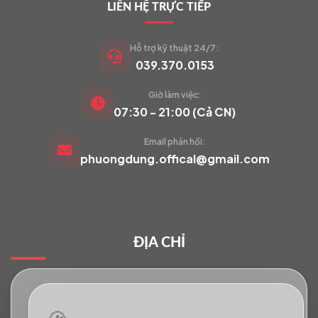
LIÊN HỆ TRỰC TIẾP
Hỗ trợ kỹ thuật 24/7:
039.370.0153
Giờ làm việc:
VIETCAM.VN
07:30 - 21:00 (Cả CN)
VC
Đang trực tuyến
Email phản hồi:
phuongdung.offical@gmail.com
Báo giá Camera
Tư vấn lắp đặt
ĐỊA CHỈ
Hỗ trợ kỹ thuật