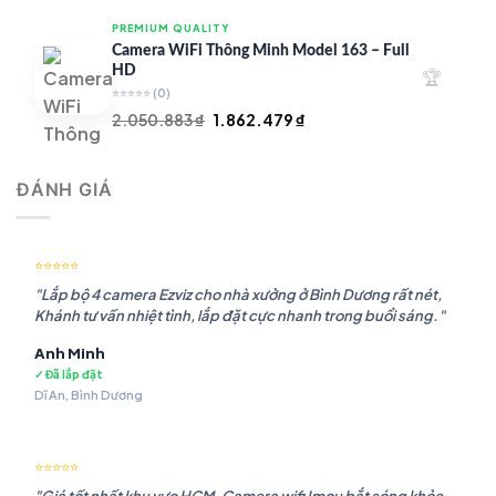
là:
tại
PREMIUM QUALITY
1.948.107 ₫.
là:
Camera WiFi Thông Minh Model 163 – Full
1.541.483 ₫.
HD
🏆
⭐⭐⭐⭐⭐
(0)
Giá
Giá
2.050.883
₫
1.862.479
₫
gốc
hiện
là:
tại
ĐÁNH GIÁ
2.050.883 ₫.
là:
1.862.479 ₫.
⭐⭐⭐⭐⭐
"Lắp bộ 4 camera Ezviz cho nhà xưởng ở Bình Dương rất nét,
Khánh tư vấn nhiệt tình, lắp đặt cực nhanh trong buổi sáng."
Anh Minh
✓ Đã lắp đặt
Dĩ An, Bình Dương
⭐⭐⭐⭐⭐