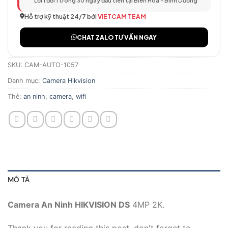
Lỗi 1 đổi 1 trong 30 ngày đầu tiên tại Biên Hòa - Bình Dương
Hỗ trợ kỹ thuật 24/7 bởi
VIETCAM TEAM
CHAT ZALO TƯ VẤN NGAY
SKU:
CAM-AUTO-1057
Danh mục:
Camera Hikvision
Thẻ:
an ninh
,
camera
,
wifi
MÔ TẢ
Camera An Ninh HIKVISION DS
4MP 2K.
Thank you for reading this post, don't forget to