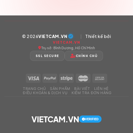
© 2026
VIETCAM.VN
|
Thiết kế bởi
VIETCAM.VN
Trụ sở: Bình Dương, Hồ Chí Minh
SSL SECURE
CHÍNH CHỦ
TRANG CHỦ
SẢN PHẨM
BÀI VIẾT
LIÊN HỆ
ĐIỀU KHOẢN & DỊCH VỤ
KIỂM TRA ĐƠN HÀNG
VIETCAM.VN
VERIFIED