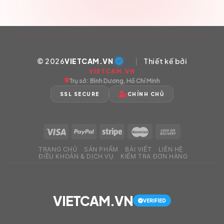
© 2026
VIETCAM.VN
|
Thiết kế bởi
VIETCAM.VN
Trụ sở: Bình Dương, Hồ Chí Minh
SSL SECURE
CHÍNH CHỦ
TRANG CHỦ
SẢN PHẨM
BÀI VIẾT
LIÊN HỆ
ĐIỀU KHOẢN & DỊCH VỤ
KIỂM TRA ĐƠN HÀNG
VIETCAM.VN
VERIFIED