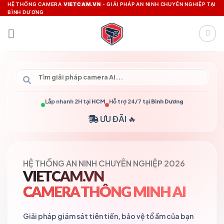
Skip
HỆ THỐNG CAMERA
VIETCAM.VN
- GIẢI PHÁP AN NINH CHUYÊN NGHIỆP TẠI
BÌNH DƯƠNG
to
content
Lắp nhanh 2H tại
HCM
Hỗ trợ 24/7 tại
Bình Dương
ƯU ĐÃI 🔥
HỆ THỐNG AN NINH CHUYÊN NGHIỆP 2026
VIETCAM.VN
CAMERA THÔNG MINH AI
Giải pháp giám sát tiên tiến, bảo vệ tổ ấm của bạn