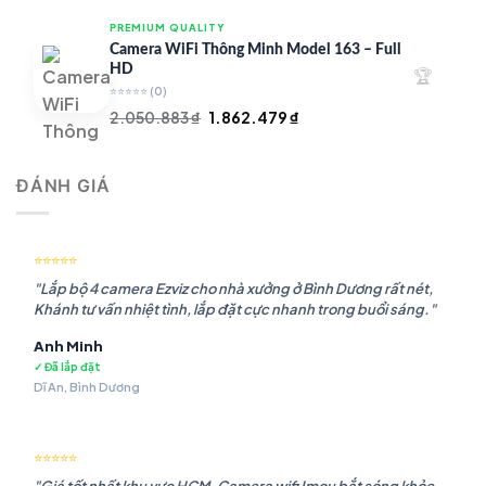
là:
tại
PREMIUM QUALITY
1.948.107 ₫.
là:
Camera WiFi Thông Minh Model 163 – Full
1.541.483 ₫.
HD
🏆
⭐⭐⭐⭐⭐
(0)
Giá
Giá
2.050.883
₫
1.862.479
₫
gốc
hiện
là:
tại
ĐÁNH GIÁ
2.050.883 ₫.
là:
1.862.479 ₫.
⭐⭐⭐⭐⭐
"Lắp bộ 4 camera Ezviz cho nhà xưởng ở Bình Dương rất nét,
Khánh tư vấn nhiệt tình, lắp đặt cực nhanh trong buổi sáng."
Anh Minh
✓ Đã lắp đặt
Dĩ An, Bình Dương
⭐⭐⭐⭐⭐