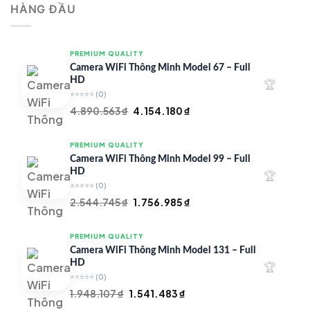
HÀNG ĐẦU
4.997.426 ₫.
là:
4.719.147 ₫.
PREMIUM QUALITY
Camera WiFi Thông Minh Model 67 – Full
HD
🏆
⭐⭐⭐⭐⭐
(0)
Giá
Giá
4.890.563
₫
4.154.180
₫
gốc
hiện
là:
tại
PREMIUM QUALITY
4.890.563 ₫.
là:
Camera WiFi Thông Minh Model 99 – Full
4.154.180 ₫.
HD
🏆
⭐⭐⭐⭐⭐
(0)
Giá
Giá
2.544.745
₫
1.756.985
₫
gốc
hiện
là:
tại
PREMIUM QUALITY
2.544.745 ₫.
là:
Camera WiFi Thông Minh Model 131 – Full
1.756.985 ₫.
HD
🏆
⭐⭐⭐⭐⭐
(0)
Giá
Giá
1.948.107
₫
1.541.483
₫
gốc
hiện