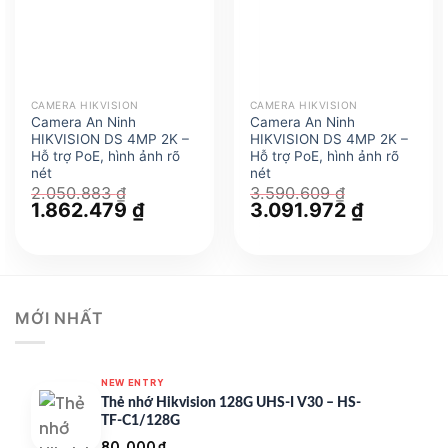
CAMERA HIKVISION
CAMERA HIKVISION
Camera An Ninh
Camera An Ninh
HIKVISION DS 4MP 2K –
HIKVISION DS 4MP 2K –
Hỗ trợ PoE, hình ảnh rõ
Hỗ trợ PoE, hình ảnh rõ
nét
nét
2.050.883
₫
3.590.609
₫
Giá
1.862.479
₫
Giá
Giá
3.091.972
₫
Giá
gốc
hiện
gốc
hiện
là:
tại
là:
tại
2.050.883 ₫.
là:
3.590.609 ₫.
là:
1.862.479 ₫.
3.091.972 
MỚI NHẤT
NEW ENTRY
Thẻ nhớ Hikvision 128G UHS-I V30 – HS-
TF-C1/128G
80.000
₫