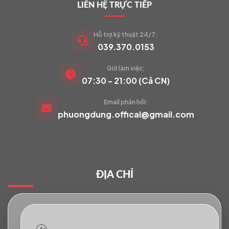
LIÊN HỆ TRỰC TIẾP
Hỗ trợ kỹ thuật 24/7:
039.370.0153
Giờ làm việc:
VIETCAM.VN
07:30 - 21:00 (Cả CN)
VC
Đang trực tuyến
Email phản hồi:
phuongdung.offical@gmail.com
Báo giá Camera
Tư vấn lắp đặt
ĐỊA CHỈ
Hỗ trợ kỹ thuật