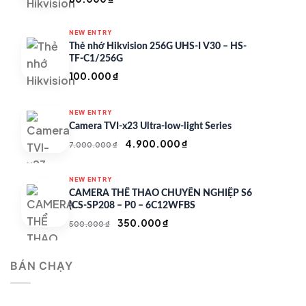
NEW ENTRY
Thẻ nhớ Hikvision 256G UHS-I V30 – HS-
TF-C1/256G
100.000
₫
NEW ENTRY
Camera TVI-x23 Ultra-low-light Series
Giá
Giá
4.900.000
₫
7.000.000
₫
gốc
hiện
là:
tại
NEW ENTRY
7.000.000 ₫.
là:
CAMERA THỂ THAO CHUYÊN NGHIỆP S6
4.900.000 ₫.
(CS-SP208 – P0 – 6C12WFBS
Giá
Giá
350.000
₫
500.000
₫
gốc
hiện
là:
tại
BÁN CHẠY
500.000 ₫.
là:
350.000 ₫.