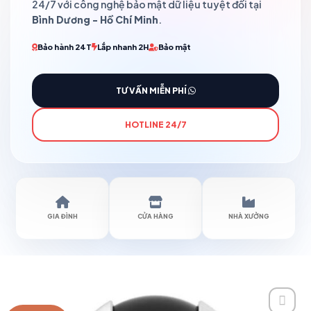
24/7 với công nghệ bảo mật dữ liệu tuyệt đối tại
Bình Dương - Hồ Chí Minh
.
Bảo hành 24T
Lắp nhanh 2H
Bảo mật
TƯ VẤN MIỄN PHÍ
HOTLINE 24/7
GIA ĐÌNH
CỬA HÀNG
NHÀ XƯỞNG