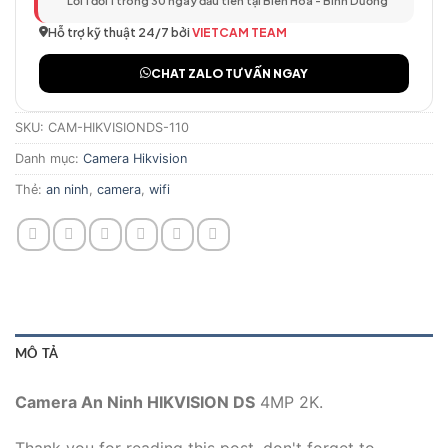
Lỗi 1 đổi 1 trong 30 ngày đầu tiên tại Biên Hòa - Bình Dương
Hỗ trợ kỹ thuật 24/7 bởi
VIETCAM TEAM
CHAT ZALO TƯ VẤN NGAY
SKU:
CAM-HIKVISIONDS-110
Danh mục:
Camera Hikvision
Thẻ:
an ninh
,
camera
,
wifi
MÔ TẢ
Camera An Ninh HIKVISION DS
4MP 2K.
Thank you for reading this post, don't forget to