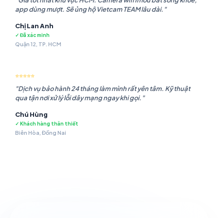
"Giá tốt nhất khu vực HCM. Camera wifi Imou bắt sóng khỏe,
app dùng mượt. Sẽ ủng hộ Vietcam TEAM lâu dài."
Chị Lan Anh
✓ Đã xác minh
Quận 12, TP. HCM
⭐⭐⭐⭐⭐
"Dịch vụ bảo hành 24 tháng làm mình rất yên tâm. Kỹ thuật
qua tận nơi xử lý lỗi dây mạng ngay khi gọi."
Chú Hùng
✓ Khách hàng thân thiết
Biên Hòa, Đồng Nai