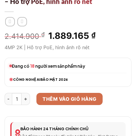
– Hỗ trợ PoE, hình ảnh rõ nét
Giá
1.889.165
Giá
₫
₫
2.414.900
gốc
hiện
4MP 2K | Hỗ trợ PoE, hình ảnh rõ nét
là:
tại
2.414.900 ₫.
là:
1.889.165 ₫
Đang có
18
người xem sản phẩm này
CÔNG NGHỆ AI
BẢO MẬT 2026
Camera An Ninh HIKVISION DS 4MP 2K - Hỗ trợ PoE, hình ảnh r
THÊM VÀO GIỎ HÀNG
BẢO HÀNH 24 THÁNG CHÍNH CHỦ