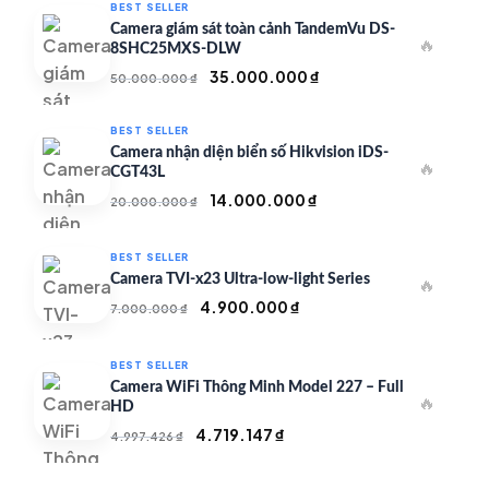
BEST SELLER
Camera giám sát toàn cảnh TandemVu DS-
🔥
8SHC25MXS-DLW
Giá
Giá
35.000.000
₫
50.000.000
₫
gốc
hiện
là:
tại
BEST SELLER
50.000.000 ₫.
là:
Camera nhận diện biển số Hikvision iDS-
🔥
35.000.000 ₫.
CGT43L
Giá
Giá
14.000.000
₫
20.000.000
₫
gốc
hiện
là:
tại
BEST SELLER
20.000.000 ₫.
là:
Camera TVI-x23 Ultra-low-light Series
🔥
14.000.000 ₫.
Giá
Giá
4.900.000
₫
7.000.000
₫
gốc
hiện
là:
tại
BEST SELLER
7.000.000 ₫.
là:
Camera WiFi Thông Minh Model 227 – Full
🔥
4.900.000 ₫.
HD
Giá
Giá
4.719.147
₫
4.997.426
₫
gốc
hiện
là:
tại