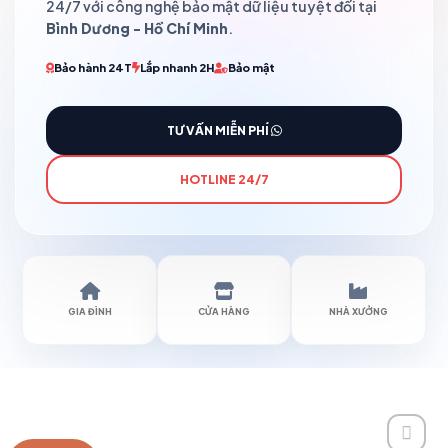
24/7 với công nghệ bảo mật dữ liệu tuyệt đối tại
Bình Dương - Hồ Chí Minh
.
Bảo hành 24T
Lắp nhanh 2H
Bảo mật
TƯ VẤN MIỄN PHÍ
HOTLINE 24/7
GIA ĐÌNH
CỬA HÀNG
NHÀ XƯỞNG