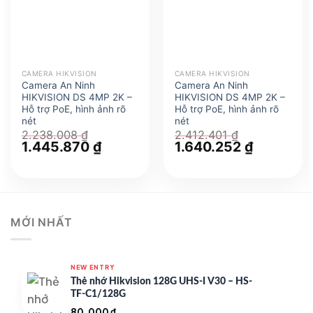
CAMERA HIKVISION
CAMERA HIKVISION
Camera An Ninh
Camera An Ninh
HIKVISION DS 4MP 2K –
HIKVISION DS 4MP 2K –
Hỗ trợ PoE, hình ảnh rõ
Hỗ trợ PoE, hình ảnh rõ
nét
nét
2.238.008
₫
2.412.401
₫
Giá
1.445.870
₫
Giá
Giá
1.640.252
₫
Giá
gốc
hiện
gốc
hiện
là:
tại
là:
tại
2.238.008 ₫.
là:
2.412.401 ₫.
là:
1.445.870 ₫.
1.640.252 
MỚI NHẤT
NEW ENTRY
Thẻ nhớ Hikvision 128G UHS-I V30 – HS-
TF-C1/128G
80.000
₫