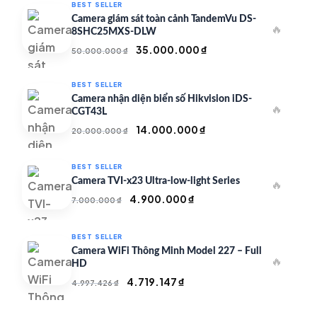
BEST SELLER
Camera giám sát toàn cảnh TandemVu DS-
🔥
8SHC25MXS-DLW
Giá
Giá
35.000.000
₫
50.000.000
₫
gốc
hiện
là:
tại
BEST SELLER
50.000.000 ₫.
là:
Camera nhận diện biển số Hikvision iDS-
🔥
35.000.000 ₫.
CGT43L
Giá
Giá
14.000.000
₫
20.000.000
₫
gốc
hiện
là:
tại
BEST SELLER
20.000.000 ₫.
là:
Camera TVI-x23 Ultra-low-light Series
🔥
14.000.000 ₫.
Giá
Giá
4.900.000
₫
7.000.000
₫
gốc
hiện
là:
tại
BEST SELLER
7.000.000 ₫.
là:
Camera WiFi Thông Minh Model 227 – Full
🔥
4.900.000 ₫.
HD
Giá
Giá
4.719.147
₫
4.997.426
₫
gốc
hiện
là:
tại