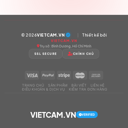
© 2026
VIETCAM.VN
|
Thiết kế bởi
VIETCAM.VN
Trụ sở: Bình Dương, Hồ Chí Minh
SSL SECURE
CHÍNH CHỦ
TRANG CHỦ
SẢN PHẨM
BÀI VIẾT
LIÊN HỆ
ĐIỀU KHOẢN & DỊCH VỤ
KIỂM TRA ĐƠN HÀNG
VIETCAM.VN
VERIFIED