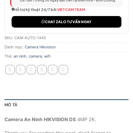
Lỗi 1 đổi 1 trong 30 ngày đầu tiên tại Biên Hòa - Bình Dương
Hỗ trợ kỹ thuật 24/7 bởi
VIETCAM TEAM
CHAT ZALO TƯ VẤN NGAY
SKU:
CAM-AUTO-1445
Danh mục:
Camera Hikvision
Thẻ:
an ninh
,
camera
,
wifi
MÔ TẢ
Camera An Ninh HIKVISION DS
4MP 2K.
Thank you for reading this post, don't forget to