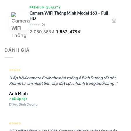
là:
tại
PREMIUM QUALITY
1.948.107 ₫.
là:
Camera WiFi Thông Minh Model 163 – Full
1.541.483 ₫.
HD
🏆
⭐⭐⭐⭐⭐
(0)
Giá
Giá
2.050.883
₫
1.862.479
₫
gốc
hiện
là:
tại
ĐÁNH GIÁ
2.050.883 ₫.
là:
1.862.479 ₫.
⭐⭐⭐⭐⭐
"Lắp bộ 4 camera Ezviz cho nhà xưởng ở Bình Dương rất nét,
Khánh tư vấn nhiệt tình, lắp đặt cực nhanh trong buổi sáng."
Anh Minh
✓ Đã lắp đặt
Dĩ An, Bình Dương
⭐⭐⭐⭐⭐