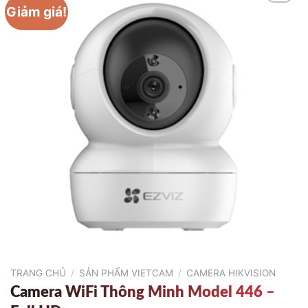
Giảm giá!
TRANG CHỦ
/
SẢN PHẨM VIETCAM
/
CAMERA HIKVISION
Camera WiFi Thông Minh Model 446 –