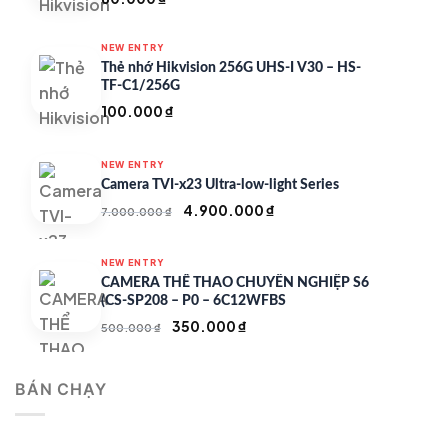
NEW ENTRY
Thẻ nhớ Hikvision 256G UHS-I V30 – HS-
TF-C1/256G
100.000
₫
NEW ENTRY
Camera TVI-x23 Ultra-low-light Series
Giá
Giá
4.900.000
₫
7.000.000
₫
gốc
hiện
là:
tại
NEW ENTRY
7.000.000 ₫.
là:
CAMERA THỂ THAO CHUYÊN NGHIỆP S6
4.900.000 ₫.
(CS-SP208 – P0 – 6C12WFBS
Giá
Giá
350.000
₫
500.000
₫
gốc
hiện
là:
tại
BÁN CHẠY
500.000 ₫.
là:
350.000 ₫.