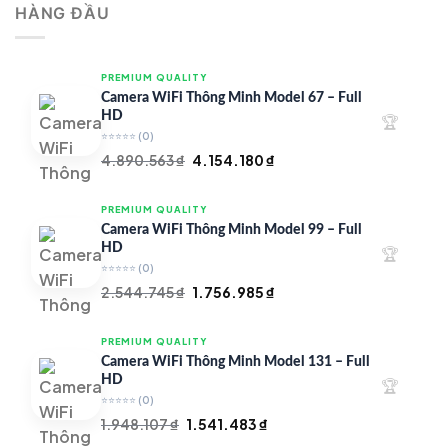
HÀNG ĐẦU
4.997.426 ₫.
là:
4.719.147 ₫.
PREMIUM QUALITY
Camera WiFi Thông Minh Model 67 – Full
HD
🏆
⭐⭐⭐⭐⭐
(0)
Giá
Giá
4.890.563
₫
4.154.180
₫
gốc
hiện
là:
tại
PREMIUM QUALITY
4.890.563 ₫.
là:
Camera WiFi Thông Minh Model 99 – Full
4.154.180 ₫.
HD
🏆
⭐⭐⭐⭐⭐
(0)
Giá
Giá
2.544.745
₫
1.756.985
₫
gốc
hiện
là:
tại
PREMIUM QUALITY
2.544.745 ₫.
là:
Camera WiFi Thông Minh Model 131 – Full
1.756.985 ₫.
HD
🏆
⭐⭐⭐⭐⭐
(0)
Giá
Giá
1.948.107
₫
1.541.483
₫
gốc
hiện