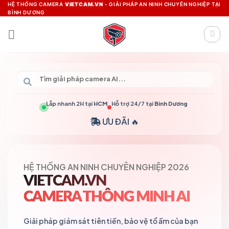
Skip
HỆ THỐNG CAMERA
VIETCAM.VN
- GIẢI PHÁP AN NINH CHUYÊN NGHIỆP TẠI
BÌNH DƯƠNG
to
content
Lắp nhanh 2H tại
HCM
Hỗ trợ 24/7 tại
Bình Dương
ƯU ĐÃI 🔥
HỆ THỐNG AN NINH CHUYÊN NGHIỆP 2026
VIETCAM.VN
CAMERA THÔNG MINH AI
Giải pháp giám sát tiên tiến, bảo vệ tổ ấm của bạn