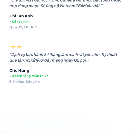
"Giá tốt nhất khu vực HCM. Camera wifi Imou bắt sóng khỏe,
app dùng mượt. Sẽ ủng hộ Vietcam TEAM lâu dài."
Chị Lan Anh
✓ Đã xác minh
Quận 12, TP. HCM
⭐⭐⭐⭐⭐
"Dịch vụ bảo hành 24 tháng làm mình rất yên tâm. Kỹ thuật
qua tận nơi xử lý lỗi dây mạng ngay khi gọi."
Chú Hùng
✓ Khách hàng thân thiết
Biên Hòa, Đồng Nai