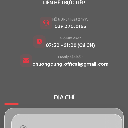
LIÊN HỆ TRỰC TIẾP
Hỗ trợ kỹ thuật 24/7:
039.370.0153
Giờ làm việc:
VIETCAM.VN
07:30 - 21:00 (Cả CN)
VC
Đang trực tuyến
Email phản hồi:
phuongdung.offical@gmail.com
Báo giá Camera
Tư vấn lắp đặt
ĐỊA CHỈ
Hỗ trợ kỹ thuật