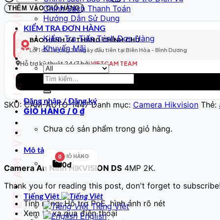
VIETCAM.VN VIETCAM.VN VIETCAM.VN VIETCAM.VN VIETCAM.VN VIETCAM.VN
WiFi
Chính Sách Thanh Toán
THÊM VÀO GIỎ HÀNG
Thông
Hướng Dẫn Sử Dụng
Minh
KIỂM TRA ĐƠN HÀNG
Model
Kiểm Tra Tiến Trình Đơn Hàng
BẢO HÀNH 24 THÁNG CHÍNH CHỦ
448
Khuyến Mãi
Lỗi 1 đổi 1 trong 30 ngày đầu tiên tại Biên Hòa - Bình Dương
–
Full
Hỗ trợ kỹ thuật 24/7 bởi
VIETCAM TEAM
HD
Tìm
số
kiếm:
lượng
Đăng nhập / Đăng ký
SKU:
CAM-AUTO-1447
Danh mục:
Camera Hikvision
Thẻ:
GIỎ HÀNG /
0
₫
Chưa có sản phẩm trong giỏ hàng.
Mô tả
GIỎ HÀNG
0
0đ
Camera An Ninh HIKVISION DS
4MP 2K.
Thank you for reading this post, don't forget to subscribe
Tiếng Việt
Tính năng: Hỗ trợ PoE, hình ảnh rõ nét
Tiếng Việt
Xem từ xa qua điện thoại
English