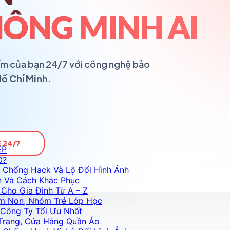
ÔNG MINH AI
ổ ấm của bạn 24/7 với công nghệ bảo
Hồ Chí Minh
.
 24/7
ỆP
O?
 Chống Hack Và Lộ Đổi Hình Ảnh
n Và Cách Khắc Phục
Cho Gia Đình Từ A – Z
m Non, Nhóm Trẻ Lớp Học
Công Ty Tối Ưu Nhất
Trang, Cửa Hàng Quần Áo