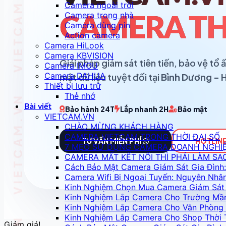
Camera ngoài trời
Camera trong nhà
CAMERA TH
Camera dùng pin
Action camera
Camera HiLook
Camera KBVISION
Giải pháp giám sát tiên tiến, bảo vệ t
Camera IMOU
Camera DAHUA
mật dữ liệu tuyệt đối tại
Bình Dương - 
Thiết bị lưu trữ
Thẻ nhớ
Bài viết
Bảo hành 24T
Lắp nhanh 2H
Bảo mật
VIETCAM.VN
CHÀO MỪNG KHÁCH HÀNG
CAMERA VIETCAM TRONG THỜI ĐẠI SỐ
TƯ VẤN MIỄN PHÍ
HOTLINE
7 MẸO SỬ DỤNG CAMERA DOANH NGHI
CAMERA MẤT KẾT NỐI THÌ PHẢI LÀM SA
Cách Bảo Mật Camera Giám Sát Gia Đình:
Camera Wifi Bị Ngoại Tuyến: Nguyên Nhâ
Kinh Nghiệm Chọn Mua Camera Giám Sát 
Kinh Nghiệm Lắp Camera Cho Trường Mầ
Kinh Nghiệm Lắp Camera Cho Văn Phòng 
Kinh Nghiệm Lắp Camera Cho Shop Thời 
Giảm giá!