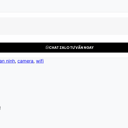
CHAT ZALO TƯ VẤN NGAY
an ninh
,
camera
,
wifi
!