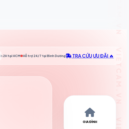
TRA CỨU
ƯU ĐÃI 🔥
h 2H tại
HCM
Hỗ trợ 24/7 tại
Bình Dương
GIA ĐÌNH