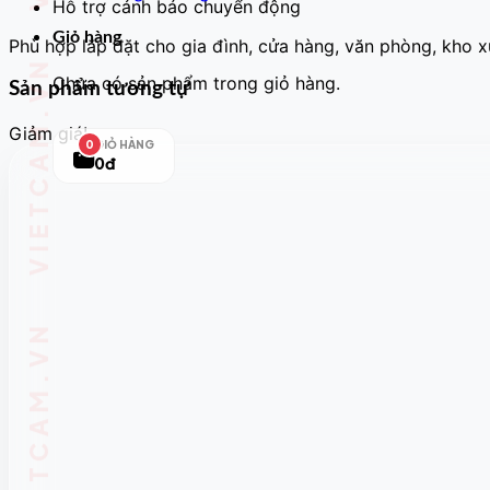
Hỗ trợ cảnh báo chuyển động
Giỏ hàng
Phù hợp lắp đặt cho gia đình, cửa hàng, văn phòng, kho 
Chưa có sản phẩm trong giỏ hàng.
Sản phẩm tương tự
Giảm giá!
GIỎ HÀNG
0
0đ