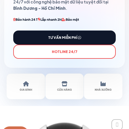
24/7 với công nghệ bảo mật dữ liệu tuyệt đối tại
Bình Dương - Hồ Chí Minh
.
Bảo hành 24T
Lắp nhanh 2H
Bảo mật
TƯ VẤN MIỄN PHÍ
HOTLINE 24/7
GIA ĐÌNH
CỬA HÀNG
NHÀ XƯỞNG