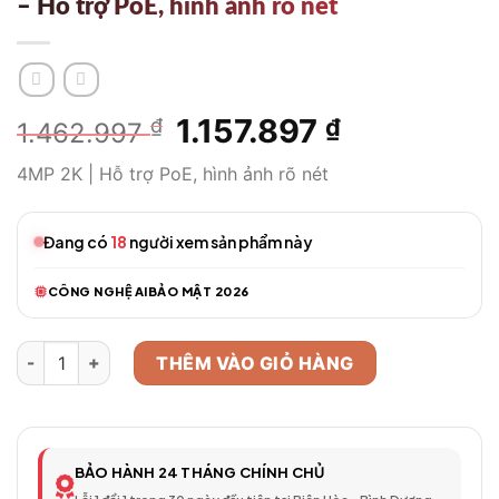
– Hỗ trợ PoE, hình ảnh rõ nét
Giá
1.157.897
Giá
₫
₫
1.462.997
gốc
hiện
4MP 2K | Hỗ trợ PoE, hình ảnh rõ nét
là:
tại
1.462.997 ₫.
là:
1.157.897 ₫.
Đang có
18
người xem sản phẩm này
CÔNG NGHỆ AI
BẢO MẬT 2026
Camera An Ninh HIKVISION DS 4MP 2K - Hỗ trợ PoE, hình ảnh r
THÊM VÀO GIỎ HÀNG
BẢO HÀNH 24 THÁNG CHÍNH CHỦ