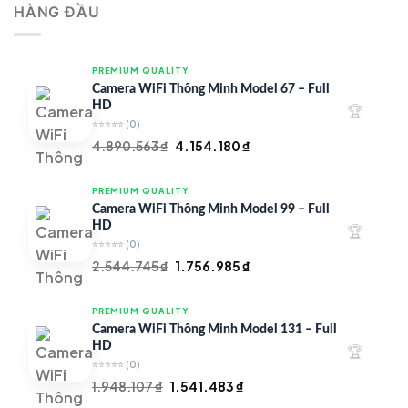
HÀNG ĐẦU
4.997.426 ₫.
là:
4.719.147 ₫.
PREMIUM QUALITY
Camera WiFi Thông Minh Model 67 – Full
HD
🏆
⭐⭐⭐⭐⭐
(0)
Giá
Giá
4.890.563
₫
4.154.180
₫
gốc
hiện
là:
tại
PREMIUM QUALITY
4.890.563 ₫.
là:
Camera WiFi Thông Minh Model 99 – Full
4.154.180 ₫.
HD
🏆
⭐⭐⭐⭐⭐
(0)
Giá
Giá
2.544.745
₫
1.756.985
₫
gốc
hiện
là:
tại
PREMIUM QUALITY
2.544.745 ₫.
là:
Camera WiFi Thông Minh Model 131 – Full
1.756.985 ₫.
HD
🏆
⭐⭐⭐⭐⭐
(0)
Giá
Giá
1.948.107
₫
1.541.483
₫
gốc
hiện