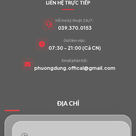
LIÊN HỆ TRỰC TIẾP
Hỗ trợ kỹ thuật 24/7:
039.370.0153
Giờ làm việc:
VIETCAM.VN
07:30 - 21:00 (Cả CN)
VC
Đang trực tuyến
Email phản hồi:
phuongdung.offical@gmail.com
Báo giá Camera
Tư vấn lắp đặt
ĐỊA CHỈ
Hỗ trợ kỹ thuật