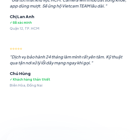
"Giá tốt nhất khu vực HCM. Camera wifi Imou bắt sóng khỏe,
app dùng mượt. Sẽ ủng hộ Vietcam TEAM lâu dài."
Chị Lan Anh
✓ Đã xác minh
Quận 12, TP. HCM
⭐⭐⭐⭐⭐
"Dịch vụ bảo hành 24 tháng làm mình rất yên tâm. Kỹ thuật
qua tận nơi xử lý lỗi dây mạng ngay khi gọi."
Chú Hùng
✓ Khách hàng thân thiết
Biên Hòa, Đồng Nai