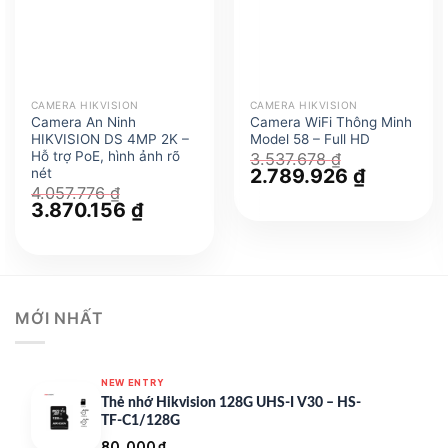
CAMERA HIKVISION
CAMERA HIKVISION
Camera An Ninh
Camera WiFi Thông Minh
HIKVISION DS 4MP 2K –
Model 58 – Full HD
Hỗ trợ PoE, hình ảnh rõ
3.537.678
₫
Giá
2.789.926
₫
Giá
nét
gốc
hiện
4.057.776
₫
là:
tại
Giá
3.870.156
₫
Giá
3.537.678 ₫.
là:
gốc
hiện
2.789.926
là:
tại
4.057.776 ₫.
là:
3.870.156 ₫.
MỚI NHẤT
NEW ENTRY
Thẻ nhớ Hikvision 128G UHS-I V30 – HS-
TF-C1/128G
80.000
₫