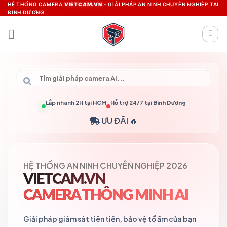
Skip
HỆ THỐNG CAMERA
VIETCAM.VN
- GIẢI PHÁP AN NINH CHUYÊN NGHIỆP TẠI
BÌNH DƯƠNG
to
content
Lắp nhanh 2H tại
HCM
Hỗ trợ 24/7 tại
Bình Dương
ƯU ĐÃI 🔥
HỆ THỐNG AN NINH CHUYÊN NGHIỆP 2026
VIETCAM.VN
CAMERA THÔNG MINH AI
Giải pháp giám sát tiên tiến, bảo vệ tổ ấm của bạn