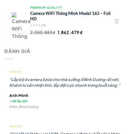
là:
tại
PREMIUM QUALITY
1.948.107 ₫.
là:
Camera WiFi Thông Minh Model 163 – Full
1.541.483 ₫.
HD
🏆
⭐⭐⭐⭐⭐
(0)
Giá
Giá
2.050.883
₫
1.862.479
₫
gốc
hiện
là:
tại
ĐÁNH GIÁ
2.050.883 ₫.
là:
1.862.479 ₫.
⭐⭐⭐⭐⭐
"Lắp bộ 4 camera Ezviz cho nhà xưởng ở Bình Dương rất nét,
Khánh tư vấn nhiệt tình, lắp đặt cực nhanh trong buổi sáng."
Anh Minh
✓ Đã lắp đặt
Dĩ An, Bình Dương
⭐⭐⭐⭐⭐