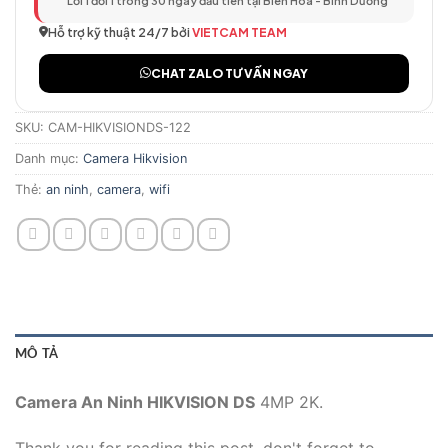
Lỗi 1 đổi 1 trong 30 ngày đầu tiên tại Biên Hòa - Bình Dương
Hỗ trợ kỹ thuật 24/7 bởi
VIETCAM TEAM
CHAT ZALO TƯ VẤN NGAY
SKU:
CAM-HIKVISIONDS-122
Danh mục:
Camera Hikvision
Thẻ:
an ninh
,
camera
,
wifi
MÔ TẢ
Camera An Ninh HIKVISION DS
4MP 2K.
Thank you for reading this post, don't forget to