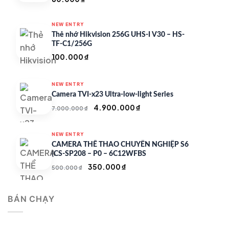
NEW ENTRY
Thẻ nhớ Hikvision 256G UHS-I V30 – HS-
TF-C1/256G
100.000
₫
NEW ENTRY
Camera TVI-x23 Ultra-low-light Series
Giá
Giá
4.900.000
₫
7.000.000
₫
gốc
hiện
là:
tại
NEW ENTRY
7.000.000 ₫.
là:
CAMERA THỂ THAO CHUYÊN NGHIỆP S6
4.900.000 ₫.
(CS-SP208 – P0 – 6C12WFBS
Giá
Giá
350.000
₫
500.000
₫
gốc
hiện
là:
tại
BÁN CHẠY
500.000 ₫.
là:
350.000 ₫.