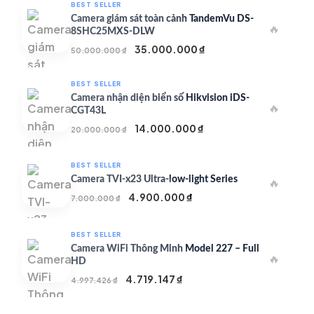
BEST SELLER
Camera giám sát toàn cảnh TandemVu DS-
🔥
8SHC25MXS-DLW
Giá
Giá
35.000.000
₫
50.000.000
₫
gốc
hiện
là:
tại
BEST SELLER
50.000.000 ₫.
là:
Camera nhận diện biển số Hikvision iDS-
🔥
35.000.000 ₫.
CGT43L
Giá
Giá
14.000.000
₫
20.000.000
₫
gốc
hiện
là:
tại
BEST SELLER
20.000.000 ₫.
là:
Camera TVI-x23 Ultra-low-light Series
🔥
14.000.000 ₫.
Giá
Giá
4.900.000
₫
7.000.000
₫
gốc
hiện
là:
tại
BEST SELLER
7.000.000 ₫.
là:
Camera WiFi Thông Minh Model 227 – Full
🔥
4.900.000 ₫.
HD
Giá
Giá
4.719.147
₫
4.997.426
₫
gốc
hiện
là:
tại