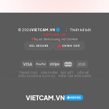
© 2026
VIETCAM.VN
|
Thiết kế bởi
VIETCAM.VN
Trụ sở: Bình Dương, Hồ Chí Minh
SSL SECURE
CHÍNH CHỦ
TRANG CHỦ
SẢN PHẨM
BÀI VIẾT
LIÊN HỆ
ĐIỀU KHOẢN & DỊCH VỤ
KIỂM TRA ĐƠN HÀNG
VIETCAM.VN
VERIFIED