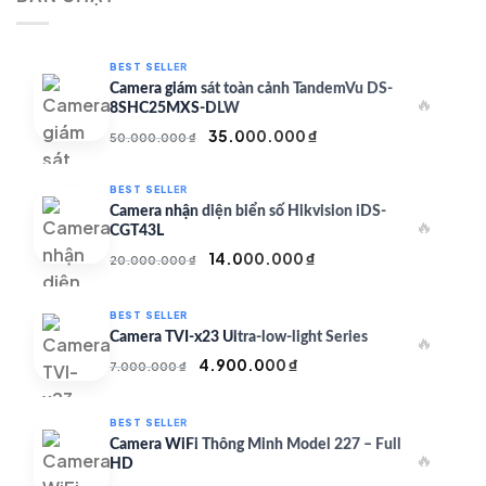
350.000 ₫.
BEST SELLER
Camera giám sát toàn cảnh TandemVu DS-
🔥
8SHC25MXS-DLW
Giá
Giá
35.000.000
₫
50.000.000
₫
gốc
hiện
là:
tại
BEST SELLER
50.000.000 ₫.
là:
Camera nhận diện biển số Hikvision iDS-
🔥
35.000.000 ₫.
CGT43L
Giá
Giá
14.000.000
₫
20.000.000
₫
gốc
hiện
là:
tại
BEST SELLER
20.000.000 ₫.
là:
Camera TVI-x23 Ultra-low-light Series
🔥
14.000.000 ₫.
Giá
Giá
4.900.000
₫
7.000.000
₫
gốc
hiện
là:
tại
BEST SELLER
7.000.000 ₫.
là:
Camera WiFi Thông Minh Model 227 – Full
🔥
4.900.000 ₫.
HD