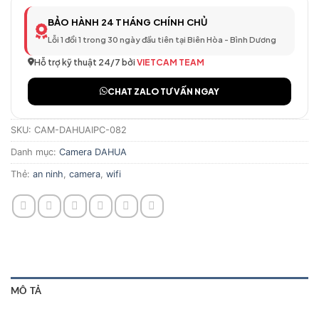
BẢO HÀNH 24 THÁNG CHÍNH CHỦ
Lỗi 1 đổi 1 trong 30 ngày đầu tiên tại Biên Hòa - Bình Dương
Hỗ trợ kỹ thuật 24/7 bởi
VIETCAM TEAM
CHAT ZALO TƯ VẤN NGAY
SKU:
CAM-DAHUAIPC-082
Danh mục:
Camera DAHUA
Thẻ:
an ninh
,
camera
,
wifi
MÔ TẢ