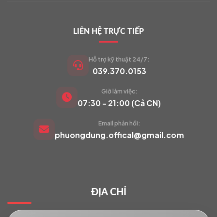
LIÊN HỆ TRỰC TIẾP
Hỗ trợ kỹ thuật 24/7:
039.370.0153
Giờ làm việc:
VIETCAM.VN
07:30 - 21:00 (Cả CN)
VC
Đang trực tuyến
Email phản hồi:
phuongdung.offical@gmail.com
Báo giá Camera
Tư vấn lắp đặt
ĐỊA CHỈ
Hỗ trợ kỹ thuật