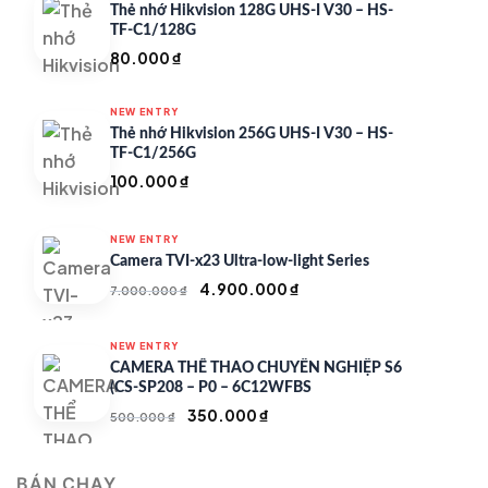
Thẻ nhớ Hikvision 128G UHS-I V30 – HS-
TF-C1/128G
80.000
₫
NEW ENTRY
Thẻ nhớ Hikvision 256G UHS-I V30 – HS-
TF-C1/256G
100.000
₫
NEW ENTRY
Camera TVI-x23 Ultra-low-light Series
Giá
Giá
4.900.000
₫
7.000.000
₫
gốc
hiện
là:
tại
NEW ENTRY
7.000.000 ₫.
là:
CAMERA THỂ THAO CHUYÊN NGHIỆP S6
4.900.000 ₫.
(CS-SP208 – P0 – 6C12WFBS
Giá
Giá
350.000
₫
500.000
₫
gốc
hiện
là:
tại
BÁN CHẠY
500.000 ₫.
là: