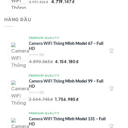
Giá
Giá
4.719.147
₫
4.997.426
₫
gốc
hiện
là:
tại
HÀNG ĐẦU
4.997.426 ₫.
là:
4.719.147 ₫.
PREMIUM QUALITY
Camera WiFi Thông Minh Model 67 – Full
HD
🏆
⭐⭐⭐⭐⭐
(0)
Giá
Giá
4.890.563
₫
4.154.180
₫
gốc
hiện
là:
tại
PREMIUM QUALITY
4.890.563 ₫.
là:
Camera WiFi Thông Minh Model 99 – Full
4.154.180 ₫.
HD
🏆
⭐⭐⭐⭐⭐
(0)
Giá
Giá
2.544.745
₫
1.756.985
₫
gốc
hiện
là:
tại
PREMIUM QUALITY
2.544.745 ₫.
là:
Camera WiFi Thông Minh Model 131 – Full
1.756.985 ₫.
HD
🏆