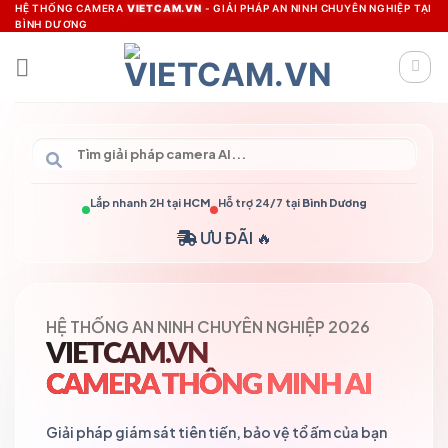
Skip
HỆ THỐNG CAMERA
VIETCAM.VN
- GIẢI PHÁP AN NINH CHUYÊN NGHIỆP TẠI
BÌNH DƯƠNG
to
content
Lắp nhanh 2H tại
HCM
Hỗ trợ 24/7 tại
Bình Dương
ƯU ĐÃI 🔥
HỆ THỐNG AN NINH CHUYÊN NGHIỆP 2026
VIETCAM.VN
CAMERA THÔNG MINH AI
Giải pháp giám sát tiên tiến, bảo vệ tổ ấm của bạn