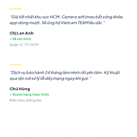
⭐⭐⭐⭐⭐
"Giá tốt nhất khu vực HCM. Camera wifi Imou bắt sóng khỏe,
app dùng mượt. Sẽ ủng hộ Vietcam TEAM lâu dài."
Chị Lan Anh
✓ Đã xác minh
Quận 12, TP. HCM
⭐⭐⭐⭐⭐
"Dịch vụ bảo hành 24 tháng làm mình rất yên tâm. Kỹ thuật
qua tận nơi xử lý lỗi dây mạng ngay khi gọi."
Chú Hùng
✓ Khách hàng thân thiết
Biên Hòa, Đồng Nai