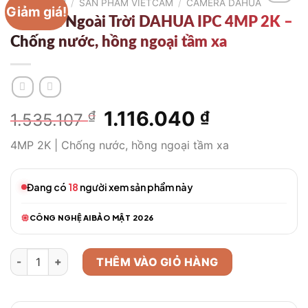
TRANG CHỦ
/
SẢN PHẨM VIETCAM
/
CAMERA DAHUA
Giảm giá!
Camera Ngoài Trời DAHUA IPC 4MP 2K –
Chống nước, hồng ngoại tầm xa
Giá
1.116.040
Giá
₫
₫
1.535.107
gốc
hiện
4MP 2K | Chống nước, hồng ngoại tầm xa
là:
tại
1.535.107 ₫.
là:
1.116.040 ₫
Đang có
18
người xem sản phẩm này
CÔNG NGHỆ AI
BẢO MẬT 2026
Camera Ngoài Trời DAHUA IPC 4MP 2K - Chống nước, hồng ngo
THÊM VÀO GIỎ HÀNG