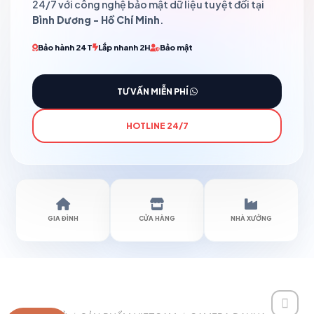
24/7 với công nghệ bảo mật dữ liệu tuyệt đối tại
Bình Dương - Hồ Chí Minh
.
Bảo hành 24T
Lắp nhanh 2H
Bảo mật
TƯ VẤN MIỄN PHÍ
HOTLINE 24/7
GIA ĐÌNH
CỬA HÀNG
NHÀ XƯỞNG