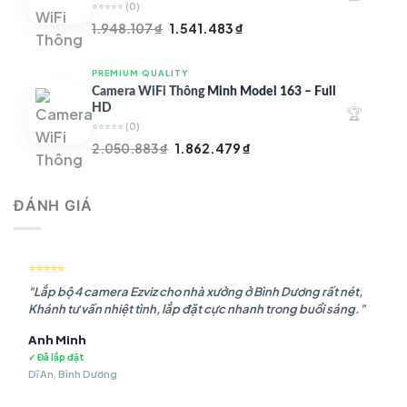
⭐⭐⭐⭐⭐
(0)
Giá
Giá
1.948.107
₫
1.541.483
₫
gốc
hiện
là:
tại
PREMIUM QUALITY
1.948.107 ₫.
là:
Camera WiFi Thông Minh Model 163 – Full
1.541.483 ₫.
HD
🏆
⭐⭐⭐⭐⭐
(0)
Giá
Giá
2.050.883
₫
1.862.479
₫
gốc
hiện
là:
tại
ĐÁNH GIÁ
2.050.883 ₫.
là:
1.862.479 ₫.
⭐⭐⭐⭐⭐
"Lắp bộ 4 camera Ezviz cho nhà xưởng ở Bình Dương rất nét,
Khánh tư vấn nhiệt tình, lắp đặt cực nhanh trong buổi sáng."
Anh Minh
✓ Đã lắp đặt
Dĩ An, Bình Dương