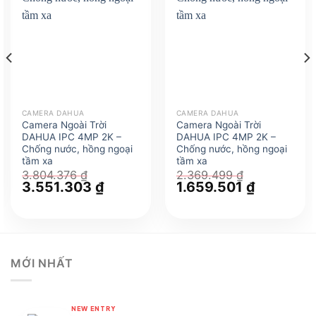
CAMERA DAHUA
CAMERA DAHUA
Camera Ngoài Trời
Camera Ngoài Trời
DAHUA IPC 4MP 2K –
DAHUA IPC 4MP 2K –
Chống nước, hồng ngoại
Chống nước, hồng ngoại
tầm xa
tầm xa
3.804.376
₫
2.369.499
₫
Giá
3.551.303
₫
Giá
Giá
1.659.501
₫
Giá
gốc
hiện
gốc
hiện
3 ₫.
là:
tại
là:
tại
3.804.376 ₫.
là:
2.369.499 ₫.
là:
3.551.303 ₫.
1.659.501 
MỚI NHẤT
NEW ENTRY