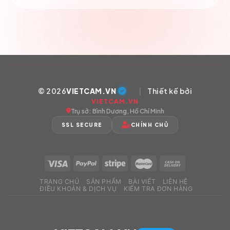
© 2026
VIETCAM.VN
|
Thiết kế bởi
VIETCAM.VN
Trụ sở: Bình Dương, Hồ Chí Minh
SSL SECURE
CHÍNH CHỦ
TRANG CHỦ
SẢN PHẨM
BÀI VIẾT
LIÊN HỆ
ĐIỀU KHOẢN & DỊCH VỤ
KIỂM TRA ĐƠN HÀNG