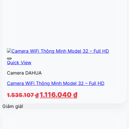
Quick View
Camera DAHUA
Camera WiFi Thông Minh Model 32 – Full HD
Giá
Giá
1.116.040
₫
1.535.107
₫
gốc
hiện
Giảm giá!
là:
tại
1.535.107 ₫.
là:
1.116.040 ₫.