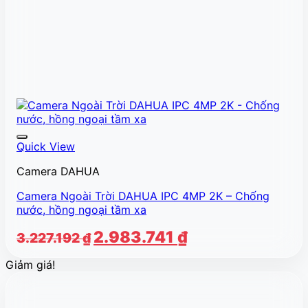
Quick View
Camera DAHUA
Camera Ngoài Trời DAHUA IPC 4MP 2K – Chống
nước, hồng ngoại tầm xa
Giá
Giá
2.983.741
₫
3.227.192
₫
gốc
hiện
Giảm giá!
là:
tại
3.227.192 ₫.
là:
2.983.741 ₫.