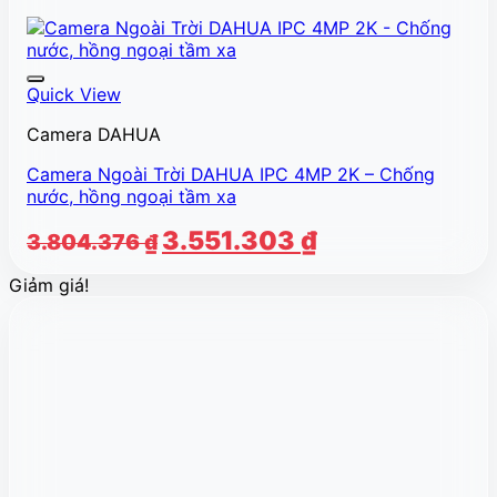
Quick View
Camera DAHUA
Camera Ngoài Trời DAHUA IPC 4MP 2K – Chống
nước, hồng ngoại tầm xa
Giá
Giá
3.551.303
₫
3.804.376
₫
gốc
hiện
Giảm giá!
là:
tại
3.804.376 ₫.
là:
3.551.303 ₫.