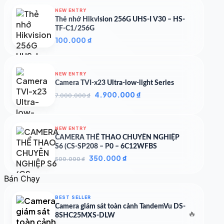
NEW ENTRY
Thẻ nhớ Hikvision 256G UHS-I V30 – HS-
TF-C1/256G
100.000
₫
NEW ENTRY
Camera TVI-x23 Ultra-low-light Series
Giá
Giá
4.900.000
₫
7.000.000
₫
gốc
hiện
là:
tại
7.000.000 ₫.
là:
NEW ENTRY
4.900.000 ₫.
CAMERA THỂ THAO CHUYÊN NGHIỆP
S6 (CS-SP208 – P0 – 6C12WFBS
Giá
Giá
350.000
₫
500.000
₫
gốc
hiện
là:
tại
Bán Chạy
500.000 ₫.
là:
350.000 ₫.
BEST SELLER
Camera giám sát toàn cảnh TandemVu DS-
🔥
8SHC25MXS-DLW