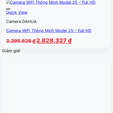
Quick View
Camera DAHUA
Camera WiFi Thông Minh Model 25 – Full HD
Giá
Giá
2.828.327
₫
3.295.628
₫
gốc
hiện
Giảm giá!
là:
tại
3.295.628 ₫.
là:
2.828.327 ₫.