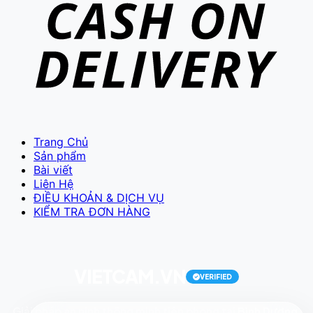
VIETCAM.VN
VC
Đang trực tuyến
Trang Chủ
Sản phẩm
Bài viết
Liên Hệ
ĐIỀU KHOẢN & DỊCH VỤ
KIỂM TRA ĐƠN HÀNG
Báo giá Camera
Tư vấn lắp đặt
Hỗ trợ kỹ thuật
VIETCAM.VN
VERIFIED
Giải pháp an ninh thông minh tiên phong tại
Bình Dương
.