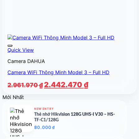
Quick View
Camera DAHUA
Camera WiFi Thông Minh Model 3 – Full HD
Giá
Giá
2.442.470
₫
2.961.970
₫
gốc
hiện
Mới Nhất
là:
tại
2.961.970 ₫.
là:
NEW ENTRY
2.442.470 ₫.
Thẻ nhớ Hikvision 128G UHS-I V30 – HS-
TF-C1/128G
80.000
₫