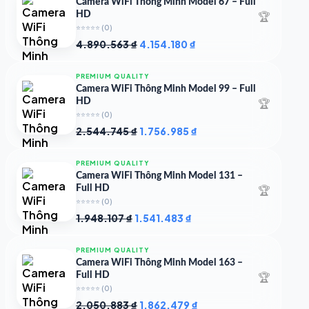
Camera WiFi Thông Minh Model 67 – Full
🏆
HD
⭐⭐⭐⭐⭐
(0)
Giá
Giá
4.890.563
₫
4.154.180
₫
gốc
hiện
là:
tại
PREMIUM QUALITY
4.890.563 ₫.
là:
Camera WiFi Thông Minh Model 99 – Full
4.154.180 ₫.
🏆
HD
⭐⭐⭐⭐⭐
(0)
Giá
Giá
2.544.745
₫
1.756.985
₫
gốc
hiện
là:
tại
PREMIUM QUALITY
2.544.745 ₫.
là:
Camera WiFi Thông Minh Model 131 –
1.756.985 ₫.
🏆
Full HD
⭐⭐⭐⭐⭐
(0)
Giá
Giá
1.948.107
₫
1.541.483
₫
gốc
hiện
là:
tại
PREMIUM QUALITY
1.948.107 ₫.
là:
Camera WiFi Thông Minh Model 163 –
1.541.483 ₫.
🏆
Full HD
⭐⭐⭐⭐⭐
(0)
Giá
Giá
2.050.883
₫
1.862.479
₫