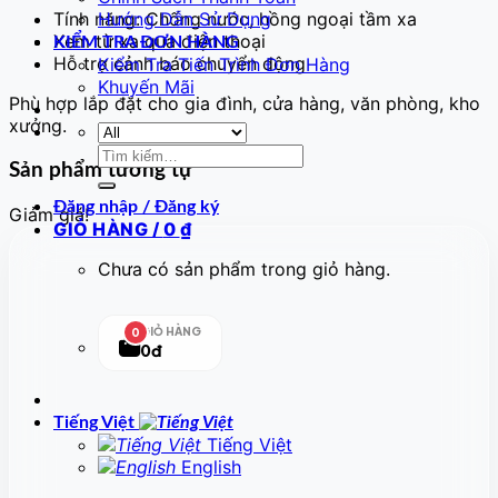
Tính năng: Chống nước, hồng ngoại tầm xa
Hướng Dẫn Sử Dụng
Xem từ xa qua điện thoại
KIỂM TRA ĐƠN HÀNG
Hỗ trợ cảnh báo chuyển động
Kiểm Tra Tiến Trình Đơn Hàng
Khuyến Mãi
Phù hợp lắp đặt cho gia đình, cửa hàng, văn phòng, kho
xưởng.
Tìm
Sản phẩm tương tự
kiếm:
Đăng nhập / Đăng ký
Giảm giá!
GIỎ HÀNG /
0
₫
Chưa có sản phẩm trong giỏ hàng.
GIỎ HÀNG
0
0đ
Tiếng Việt
Tiếng Việt
English