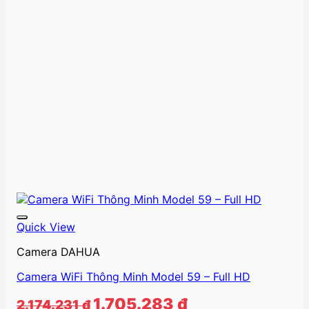
Quick View
Camera DAHUA
Camera WiFi Thông Minh Model 59 – Full HD
Giá
Giá
1.705.283
₫
2.174.231
₫