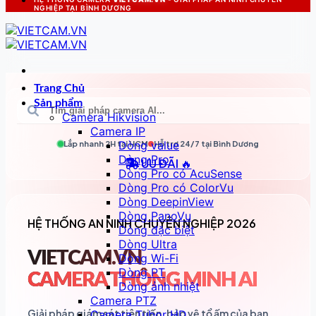
NGHIỆP TẠI BÌNH DƯƠNG
Trang Chủ
Sản phẩm
Camera Hikvision
Camera IP
Dòng value
Lắp nhanh 2H tại
HCM
Hỗ trợ 24/7 tại
Bình Dương
Dòng Pro
ƯU ĐÃI 🔥
Dòng Pro có AcuSense
Dòng Pro có ColorVu
Dòng DeepinView
Dòng PanoVu
HỆ THỐNG AN NINH CHUYÊN NGHIỆP 2026
Dòng đặc biệt
Dòng Ultra
VIETCAM.VN
Dòng Wi-Fi
Dòng PT
CAMERA THÔNG MINH AI
Dòng ảnh nhiệt
Camera PTZ
Giải pháp giám sát tiên tiến, bảo vệ tổ ấm của bạn
Camera Tubor HD