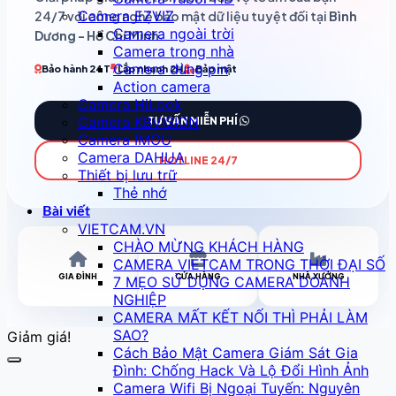
Camera EZVIZ
24/7 với công nghệ bảo mật dữ liệu tuyệt đối tại
Bình
Camera ngoài trời
Dương - Hồ Chí Minh
.
Camera trong nhà
Camera dùng pin
Bảo hành 24T
Lắp nhanh 2H
Bảo mật
Action camera
Camera HiLook
Camera KBVISION
TƯ VẤN MIỄN PHÍ
Camera IMOU
Camera DAHUA
HOTLINE 24/7
Thiết bị lưu trữ
Thẻ nhớ
Bài viết
VIETCAM.VN
CHÀO MỪNG KHÁCH HÀNG
CAMERA VIETCAM TRONG THỜI ĐẠI SỐ
GIA ĐÌNH
CỬA HÀNG
NHÀ XƯỞNG
7 MẸO SỬ DỤNG CAMERA DOANH
NGHIỆP
CAMERA MẤT KẾT NỐI THÌ PHẢI LÀM
SAO?
Giảm giá!
Cách Bảo Mật Camera Giám Sát Gia
Đình: Chống Hack Và Lộ Đổi Hình Ảnh
Camera Wifi Bị Ngoại Tuyến: Nguyên