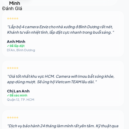
gốc
hiện
Đánh GIá
là:
tại
2.050.883 ₫.
là:
⭐⭐⭐⭐⭐
1.862.479 ₫.
"Lắp bộ 4 camera Ezviz cho nhà xưởng ở Bình Dương rất nét,
Khánh tư vấn nhiệt tình, lắp đặt cực nhanh trong buổi sáng."
Anh Minh
✓ Đã lắp đặt
Dĩ An, Bình Dương
⭐⭐⭐⭐⭐
"Giá tốt nhất khu vực HCM. Camera wifi Imou bắt sóng khỏe,
app dùng mượt. Sẽ ủng hộ Vietcam TEAM lâu dài."
Chị Lan Anh
✓ Đã xác minh
Quận 12, TP. HCM
⭐⭐⭐⭐⭐
"Dịch vụ bảo hành 24 tháng làm mình rất yên tâm. Kỹ thuật qua