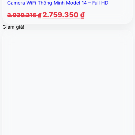
Camera WiFi Thông Minh Model 14 – Full HD
Giá
Giá
2.759.350
₫
2.939.216
₫
gốc
hiện
Giảm giá!
là:
tại
2.939.216 ₫.
là:
2.759.350 ₫.