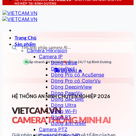
NGHIỆP TẠI BÌNH DƯƠNG
Trang Chủ
Sản phẩm
Camera Hikvision
Camera IP
Dòng value
Lắp nhanh 2H tại
HCM
Hỗ trợ 24/7 tại
Bình Dương
Dòng Pro
ƯU ĐÃI 🔥
Dòng Pro có AcuSense
Dòng Pro có ColorVu
Dòng DeepinView
Dòng PanoVu
HỆ THỐNG AN NINH CHUYÊN NGHIỆP 2026
Dòng đặc biệt
Dòng Ultra
VIETCAM.VN
Dòng Wi-Fi
Dòng PT
CAMERA THÔNG MINH AI
Dòng ảnh nhiệt
Camera PTZ
Giải pháp giám sát tiên tiến, bảo vệ tổ ấm của bạn
Camera Tubor HD