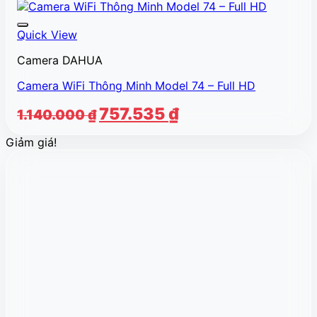
Quick View
Camera DAHUA
Camera WiFi Thông Minh Model 74 – Full HD
Giá
Giá
757.535
₫
1.140.000
₫
gốc
hiện
Giảm giá!
là:
tại
1.140.000 ₫.
là:
757.535 ₫.