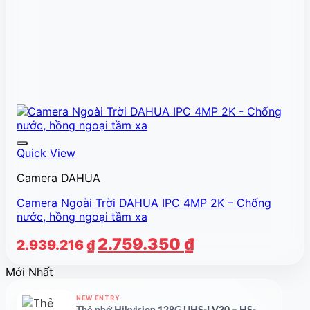
Quick View
Camera DAHUA
Camera Ngoài Trời DAHUA IPC 4MP 2K – Chống
nước, hồng ngoại tầm xa
Giá
Giá
2.759.350
₫
2.939.216
₫
gốc
hiện
Mới Nhất
là:
tại
2.939.216 ₫.
là:
NEW ENTRY
2.759.350 ₫.