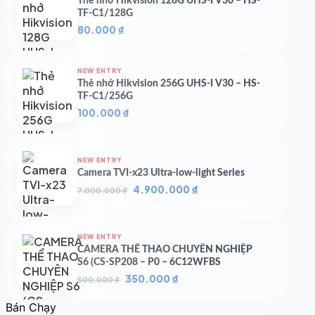
Thẻ nhớ Hikvision 128G UHS-I V30 – HS-
TF-C1/128G
80.000
₫
NEW ENTRY
Thẻ nhớ Hikvision 256G UHS-I V30 – HS-
TF-C1/256G
100.000
₫
NEW ENTRY
Camera TVI-x23 Ultra-low-light Series
Giá
Giá
4.900.000
₫
7.000.000
₫
gốc
hiện
là:
tại
7.000.000 ₫.
là:
NEW ENTRY
4.900.000 ₫.
CAMERA THỂ THAO CHUYÊN NGHIỆP
S6 (CS-SP208 – P0 – 6C12WFBS
Giá
Giá
350.000
₫
500.000
₫
gốc
hiện
là:
tại
Bán Chạy