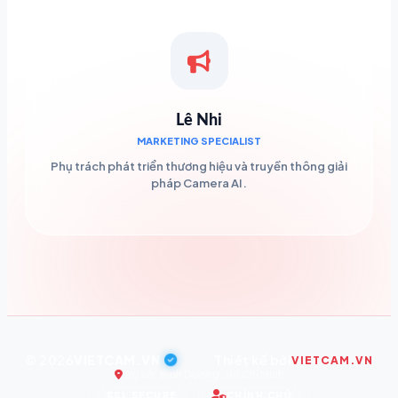
Lê Nhi
MARKETING SPECIALIST
Phụ trách phát triển thương hiệu và truyền thông giải
pháp Camera AI.
© 2026
VIETCAM.VN
|
Thiết kế bởi
VIETCAM.VN
Trụ sở: Bình Dương, Hồ Chí Minh
SSL SECURE
CHÍNH CHỦ