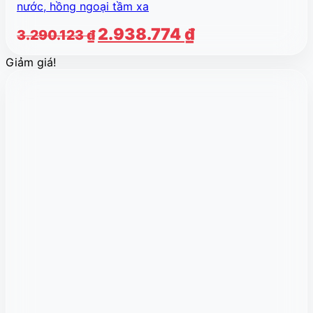
nước, hồng ngoại tầm xa
Giá
Giá
2.938.774
₫
3.290.123
₫
gốc
hiện
Giảm giá!
là:
tại
3.290.123 ₫.
là:
2.938.774 ₫.