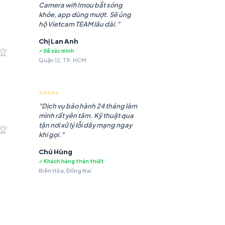
Camera wifi Imou bắt sóng
khỏe, app dùng mượt. Sẽ ủng
hộ Vietcam TEAM lâu dài."
Chị Lan Anh
.985 ₫.
🏆
✓ Đã xác minh
Quận 12, TP. HCM
⭐⭐⭐⭐⭐
"Dịch vụ bảo hành 24 tháng làm
mình rất yên tâm. Kỹ thuật qua
.483 ₫.
tận nơi xử lý lỗi dây mạng ngay
🏆
khi gọi."
Chú Hùng
✓ Khách hàng thân thiết
Biên Hòa, Đồng Nai
.479 ₫.