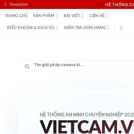
Skip
Newsletter
HỆ THỐNG 
to
TRANG CHỦ
SẢN PHẨM
BÀI VIẾT
LIÊN HỆ
content
ĐIỀU KHOẢN & DỊCH VỤ
KIỂM TRA ĐƠN HÀNG
HỆ THỐNG AN NINH CHUYÊN NGHIỆP 202
VIETCAM.