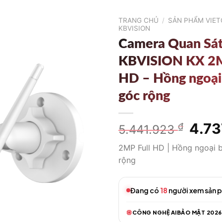
TRANG CHỦ
/
SẢN PHẨM VIE
KBVISION
Camera Quan Sá
KBVISION KX 2M
HD – Hồng ngoại
góc rộng
Giá
4.73
₫
5.441.923
gốc
2MP Full HD | Hồng ngoại 
là:
rộng
5.441
Đang có
18
người xem sản 
CÔNG NGHỆ AI
BẢO MẬT 2026