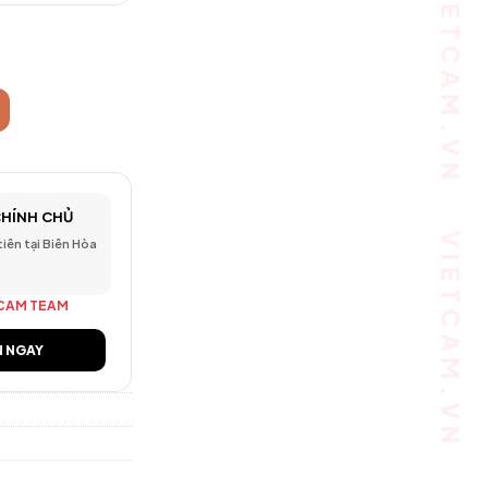
2MP Full HD - Hồng ngoại ban đêm, góc rộng số lượng
CHÍNH CHỦ
 tiên tại Biên Hòa
CAM TEAM
N NGAY