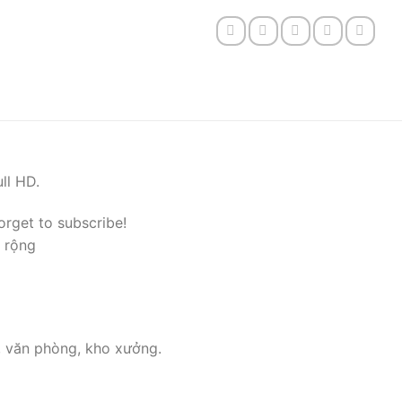
ll HD.
orget to subscribe!
 rộng
, văn phòng, kho xưởng.