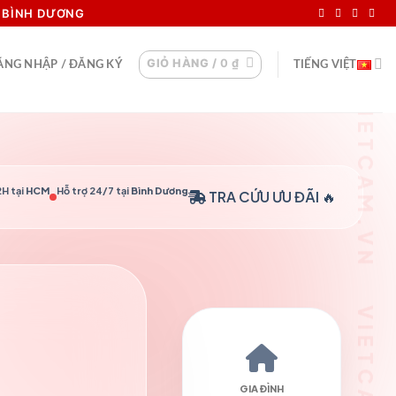
I BÌNH DƯƠNG
GIỎ HÀNG /
0
₫
ĂNG NHẬP / ĐĂNG KÝ
TIẾNG VIỆT
H tại
HCM
Hỗ trợ 24/7 tại
Bình Dương
TRA CỨU
ƯU ĐÃI 🔥
GIA ĐÌNH