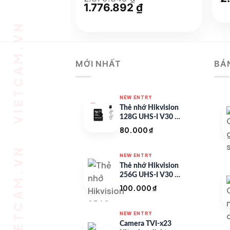
g
Giá
1.776.892
₫
Giá
là
gốc
hiện
2.
là:
tại
2.379.349 ₫.
là:
1.776.892 ₫.
MỚI NHẤT
BÁ
NEW ENTRY
Thẻ nhớ Hikvision
128G UHS-I V30 –
HS-TF-C1/128G
80.000
₫
NEW ENTRY
Thẻ nhớ Hikvision
256G UHS-I V30 –
HS-TF-C1/256G
100.000
₫
NEW ENTRY
Camera TVI-x23