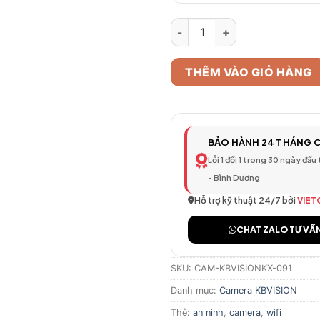
Camera Quan Sát KBVISION KX 
THÊM VÀO GIỎ HÀNG
BẢO HÀNH 24 THÁNG 
Lỗi 1 đổi 1 trong 30 ngày đầu
- Bình Dương
Hỗ trợ kỹ thuật 24/7 bởi
VIET
CHAT ZALO TƯ VẤ
SKU:
CAM-KBVISIONKX-091
Danh mục:
Camera KBVISION
Thẻ:
an ninh
,
camera
,
wifi