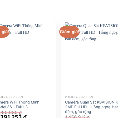
 giá!
Giảm giá!
MERA KBVISION
CAMERA KBVISION
mera WiFi Thông Minh
Camera Quan Sát KBVISION 
del 36 – Full HD
2MP Full HD – Hồng ngoại ba
đêm, góc rộng
.950.630
₫
á
.391.253
₫
Giá
1.456.912
₫