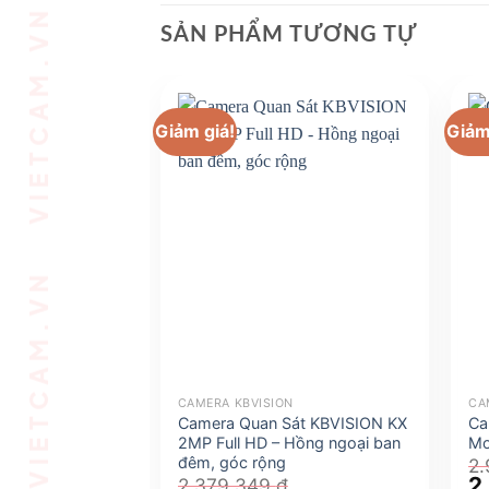
VIETCAM.VN VIETCAM.VN VIETCAM.VN VIETCAM.VN VIETCAM.VN VIETCAM.VN
SẢN PHẨM TƯƠNG TỰ
Giảm giá!
Giảm
CAMERA KBVISION
CA
Camera Quan Sát KBVISION KX
Ca
2MP Full HD – Hồng ngoại ban
Mo
đêm, góc rộng
2
Gi
2
2.379.349
₫