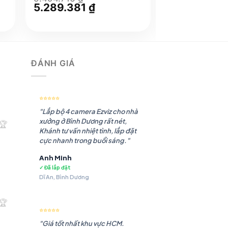
Giá
5.289.381
₫
Giá
Giá
5.200.456
gốc
hiện
gốc
là:
tại
là:
5.494.716 ₫.
là:
5.379.693 ₫.
₫.
5.289.381 ₫.
ĐÁNH GIÁ
⭐⭐⭐⭐⭐
"Lắp bộ 4 camera Ezviz cho nhà
xưởng ở Bình Dương rất nét,
🏆
Khánh tư vấn nhiệt tình, lắp đặt
cực nhanh trong buổi sáng."
Anh Minh
✓ Đã lắp đặt
Dĩ An, Bình Dương
.180 ₫.
🏆
⭐⭐⭐⭐⭐
"Giá tốt nhất khu vực HCM.