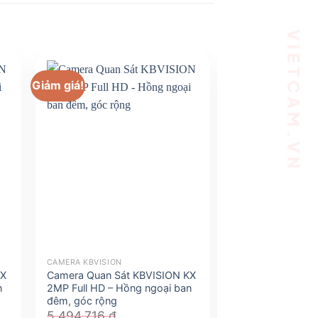
Giảm giá!
Giảm giá!
CAMERA KBVISION
CAMERA KBVISION
KX
Camera Quan Sát KBVISION KX
Camera Quan Sá
n
2MP Full HD – Hồng ngoại ban
2MP Full HD – H
đêm, góc rộng
đêm, góc rộng
5.494.716
₫
5.379.693
₫