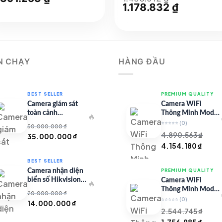
ốc
hiện
Giá
1.178.832
₫
Giá
:
tại
gốc
hiện
950.630 ₫.
là:
là:
tại
2.391.253 ₫.
1.456.912 ₫.
là:
1.178.832 
N CHẠY
HÀNG ĐẦU
BEST SELLER
PREMIUM QUALITY
Camera giám sát
Camera WiFi
toàn cảnh
Thông Minh Model
🔥
TandemVu DS-
67 – Full HD
⭐⭐⭐⭐⭐
(0)
50.000.000
₫
8SHC25MXS-DLW
4.890.563
₫
Giá
Giá
35.000.000
₫
Giá
Giá
4.154.180
₫
gốc
hiện
gốc
hiện
là:
tại
BEST SELLER
là:
tại
50.000.000 ₫.
là:
Camera nhận diện
PREMIUM QUALITY
4.890.563 ₫.
là:
35.000.000 ₫.
biển số Hikvision
Camera WiFi
🔥
4.154
iDS-CGT43L
Thông Minh Model
20.000.000
₫
99 – Full HD
⭐⭐⭐⭐⭐
(0)
Giá
Giá
14.000.000
₫
2.544.745
₫
gốc
hiện
Giá
Giá
1.756.985
₫