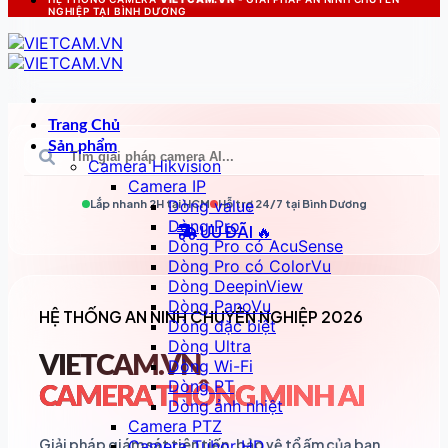
NGHIỆP TẠI BÌNH DƯƠNG
Trang Chủ
Sản phẩm
Camera Hikvision
Camera IP
Dòng value
Lắp nhanh 2H tại
HCM
Hỗ trợ 24/7 tại
Bình Dương
Dòng Pro
ƯU ĐÃI 🔥
Dòng Pro có AcuSense
Dòng Pro có ColorVu
Dòng DeepinView
Dòng PanoVu
HỆ THỐNG AN NINH CHUYÊN NGHIỆP 2026
Dòng đặc biệt
Dòng Ultra
VIETCAM.VN
Dòng Wi-Fi
Dòng PT
CAMERA THÔNG MINH AI
Dòng ảnh nhiệt
Camera PTZ
Giải pháp giám sát tiên tiến, bảo vệ tổ ấm của bạn
Camera Tubor HD