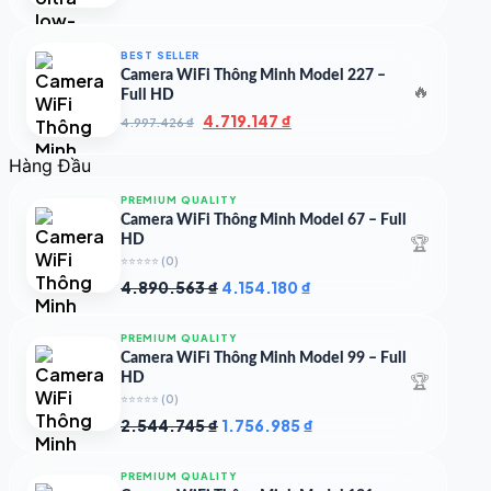
gốc
hiện
là:
tại
7.000.000 ₫.
là:
BEST SELLER
4.900.000 ₫.
Camera WiFi Thông Minh Model 227 –
🔥
Full HD
Giá
Giá
4.719.147
₫
4.997.426
₫
gốc
hiện
là:
tại
Hàng Đầu
4.997.426 ₫.
là:
4.719.147 ₫.
PREMIUM QUALITY
Camera WiFi Thông Minh Model 67 – Full
🏆
HD
⭐⭐⭐⭐⭐
(0)
Giá
Giá
4.890.563
₫
4.154.180
₫
gốc
hiện
là:
tại
PREMIUM QUALITY
4.890.563 ₫.
là:
Camera WiFi Thông Minh Model 99 – Full
4.154.180 ₫.
🏆
HD
⭐⭐⭐⭐⭐
(0)
Giá
Giá
2.544.745
₫
1.756.985
₫
gốc
hiện
là:
tại
PREMIUM QUALITY
2.544.745 ₫.
là: