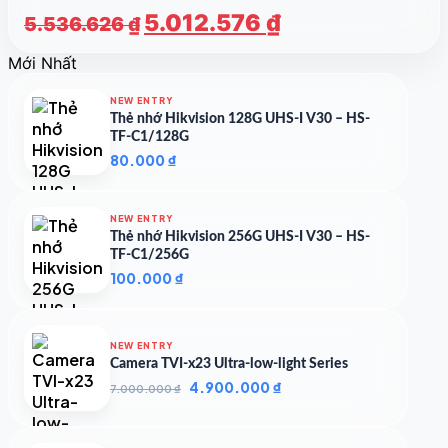
Giá
Giá
5.012.576
₫
5.536.626
₫
gốc
hiện
Mới Nhất
là:
tại
5.536.626 ₫.
là:
NEW ENTRY
5.012.576 ₫.
Thẻ nhớ Hikvision 128G UHS-I V30 – HS-
TF-C1/128G
80.000
₫
NEW ENTRY
Thẻ nhớ Hikvision 256G UHS-I V30 – HS-
TF-C1/256G
100.000
₫
NEW ENTRY
Camera TVI-x23 Ultra-low-light Series
Giá
Giá
4.900.000
₫
7.000.000
₫
gốc
hiện
là:
tại
7.000.000 ₫.
là: