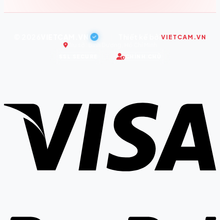
© 2026
VIETCAM.VN
|
Thiết kế bởi
VIETCAM.VN
Trụ sở: Bình Dương, Hồ Chí Minh
SSL SECURE
CHÍNH CHỦ