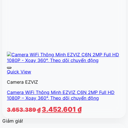
Quick View
Camera EZVIZ
Camera WiFi Thông Minh EZVIZ C6N 2MP Full HD
1080P – Xoay 360°, Theo dõi chuyển động
Giá
Giá
3.452.601
₫
3.653.389
₫
gốc
hiện
Giảm giá!
là:
tại