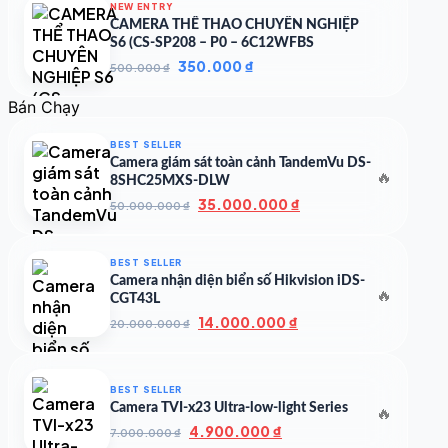
NEW ENTRY
4.900.000 ₫.
CAMERA THỂ THAO CHUYÊN NGHIỆP
S6 (CS-SP208 – P0 – 6C12WFBS
Giá
Giá
350.000
₫
500.000
₫
gốc
hiện
là:
tại
Bán Chạy
500.000 ₫.
là:
350.000 ₫.
BEST SELLER
Camera giám sát toàn cảnh TandemVu DS-
🔥
8SHC25MXS-DLW
Giá
Giá
35.000.000
₫
50.000.000
₫
gốc
hiện
là:
tại
50.000.000 ₫.
là:
BEST SELLER
35.000.000 ₫.
Camera nhận diện biển số Hikvision iDS-
🔥
CGT43L
Giá
Giá
14.000.000
₫
20.000.000
₫
gốc
hiện
là:
tại
20.000.000 ₫.
là:
BEST SELLER
14.000.000 ₫.
Camera TVI-x23 Ultra-low-light Series
🔥
Giá
Giá
4.900.000
₫
7.000.000
₫