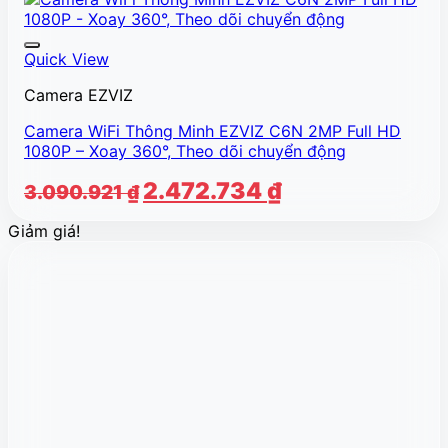
Quick View
Camera EZVIZ
Camera WiFi Thông Minh EZVIZ C6N 2MP Full HD
1080P – Xoay 360°, Theo dõi chuyển động
Giá
Giá
2.472.734
₫
3.090.921
₫
gốc
hiện
Giảm giá!
là:
tại
3.090.921 ₫.
là:
2.472.734 ₫.