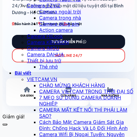
Camera EZVIZ
24/7 với công nghệ bảo mật dữ liệu tuyệt đối tại
Bình
Camera ngoài trời
Dương - Hồ Chí Minh
.
Camera trong nhà
Camera dùng pin
Bảo hành 24T
Lắp nhanh 2H
Bảo mật
Action camera
Camera HiLook
Camera KBVISION
TƯ VẤN MIỄN PHÍ
Camera IMOU
Camera DAHUA
HOTLINE 24/7
Thiết bị lưu trữ
Thẻ nhớ
Bài viết
VIETCAM.VN
CHÀO MỪNG KHÁCH HÀNG
CAMERA VIETCAM TRONG THỜI ĐẠI SỐ
GIA ĐÌNH
CỬA HÀNG
NHÀ XƯỞNG
7 MẸO SỬ DỤNG CAMERA DOANH
NGHIỆP
CAMERA MẤT KẾT NỐI THÌ PHẢI LÀM
SAO?
Giảm giá!
Cách Bảo Mật Camera Giám Sát Gia
Đình: Chống Hack Và Lộ Đổi Hình Ảnh
Camera Wifi Bị Ngoại Tuyến: Nguyên