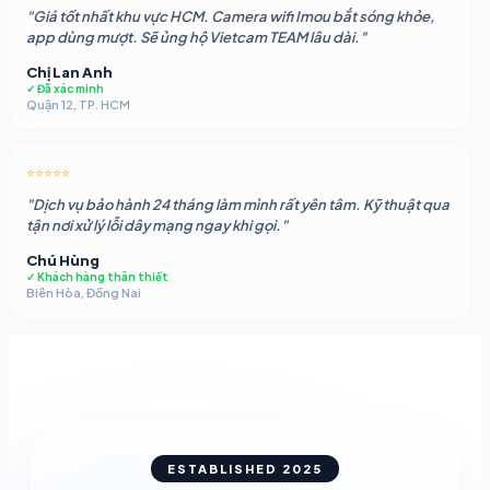
"Giá tốt nhất khu vực HCM. Camera wifi Imou bắt sóng khỏe,
app dùng mượt. Sẽ ủng hộ Vietcam TEAM lâu dài."
Chị Lan Anh
✓ Đã xác minh
Quận 12, TP. HCM
⭐⭐⭐⭐⭐
"Dịch vụ bảo hành 24 tháng làm mình rất yên tâm. Kỹ thuật qua
tận nơi xử lý lỗi dây mạng ngay khi gọi."
Chú Hùng
✓ Khách hàng thân thiết
Biên Hòa, Đồng Nai
ESTABLISHED 2025