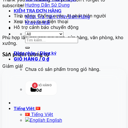
Hướng Dẫn Sử Dụng
subscribe!
KIỂM TRA ĐƠN HÀNG
Tính năng: Chống nước, AI phát hiện người
Kiểm Tra Tiến Trình Đơn Hàng
Xem từ xa qua điện thoại
Khuyến Mãi
Hỗ trợ cảnh báo chuyển động
Phù hợp lắp đặt cho gia đình, cửa hàng, văn phòng, kho
Tìm
xưởng.
kiếm:
Đăng nhập / Đăng ký
Sản phẩm tương tự
GIỎ HÀNG /
0
₫
Giảm giá!
Chưa có sản phẩm trong giỏ hàng.
GIỎ HÀNG
0
0đ
Tiếng Việt
Tiếng Việt
English