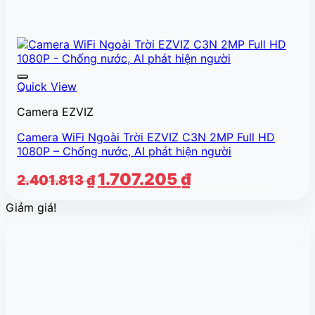
Quick View
Camera EZVIZ
Camera WiFi Ngoài Trời EZVIZ C3N 2MP Full HD
1080P – Chống nước, AI phát hiện người
Giá
Giá
1.707.205
₫
2.401.813
₫
gốc
hiện
Giảm giá!
là:
tại
2.401.813 ₫.
là:
1.707.205 ₫.