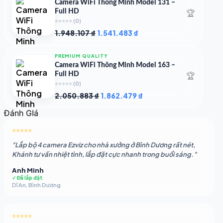
Camera WiFi Thông Minh Model 131 –
1.756.985 ₫.
🏆
Full HD
⭐⭐⭐⭐⭐
(0)
Giá
Giá
1.948.107
₫
1.541.483
₫
gốc
hiện
là:
tại
PREMIUM QUALITY
1.948.107 ₫.
là:
Camera WiFi Thông Minh Model 163 –
1.541.483 ₫.
🏆
Full HD
⭐⭐⭐⭐⭐
(0)
Giá
Giá
2.050.883
₫
1.862.479
₫
gốc
hiện
Đánh GIá
là:
tại
2.050.883 ₫.
là:
⭐⭐⭐⭐⭐
1.862.479 ₫.
"Lắp bộ 4 camera Ezviz cho nhà xưởng ở Bình Dương rất nét,
Khánh tư vấn nhiệt tình, lắp đặt cực nhanh trong buổi sáng."
Anh Minh
✓ Đã lắp đặt
Dĩ An, Bình Dương
⭐⭐⭐⭐⭐