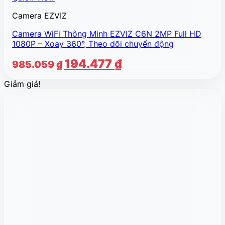
Camera EZVIZ
Camera WiFi Thông Minh EZVIZ C6N 2MP Full HD
1080P – Xoay 360°, Theo dõi chuyển động
Giá
Giá
194.477
₫
985.059
₫
gốc
hiện
Giảm giá!
là:
tại
985.059 ₫.
là:
194.477 ₫.