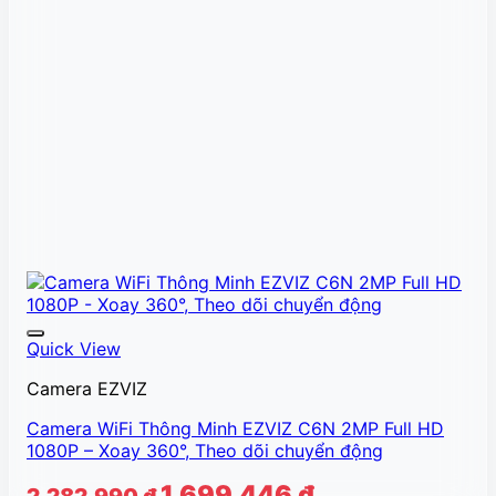
Quick View
Camera EZVIZ
Camera WiFi Thông Minh EZVIZ C6N 2MP Full HD
1080P – Xoay 360°, Theo dõi chuyển động
Giá
Giá
1.699.446
₫