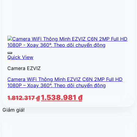
Quick View
Camera EZVIZ
Camera WiFi Thông Minh EZVIZ C6N 2MP Full HD
1080P – Xoay 360°, Theo dõi chuyển động
Giá
Giá
1.538.981
₫
1.812.317
₫
gốc
hiện
Giảm giá!
là:
tại
1.812.317 ₫.
là:
1.538.981 ₫.