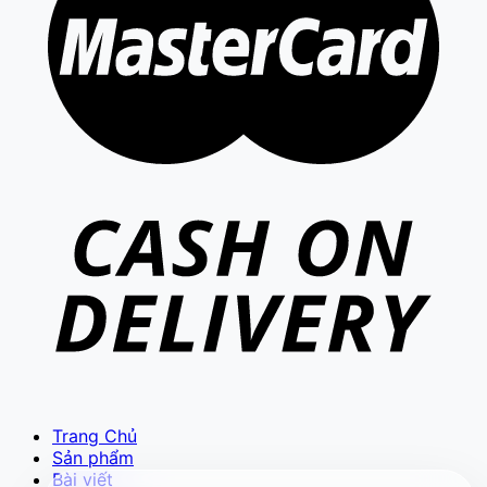
VIETCAM.VN
VC
Đang trực tuyến
Báo giá Camera
Tư vấn lắp đặt
Hỗ trợ kỹ thuật
Trang Chủ
Sản phẩm
Bài viết