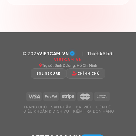
© 2026
VIETCAM.VN
|
Thiết kế bởi
VIETCAM.VN
Trụ sở: Bình Dương, Hồ Chí Minh
SSL SECURE
CHÍNH CHỦ
TRANG CHỦ
SẢN PHẨM
BÀI VIẾT
LIÊN HỆ
ĐIỀU KHOẢN & DỊCH VỤ
KIỂM TRA ĐƠN HÀNG