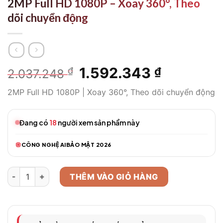
2MP Full HD 1080P – Xoay 360°, Theo
dõi chuyển động
Giá
1.592.343
Giá
₫
₫
2.037.248
gốc
hiện
2MP Full HD 1080P | Xoay 360°, Theo dõi chuyển động
là:
tại
2.037.248 ₫.
là:
1.592.343
Đang có
18
người xem sản phẩm này
CÔNG NGHỆ AI
BẢO MẬT 2026
Camera WiFi Thông Minh EZVIZ C6N 2MP Full HD 1080P - Xoay
THÊM VÀO GIỎ HÀNG