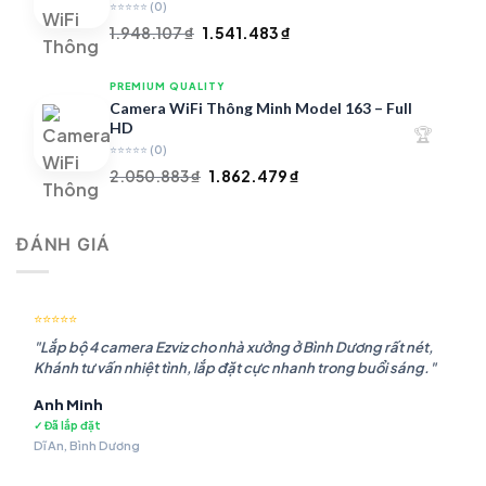
⭐⭐⭐⭐⭐
(0)
Giá
Giá
1.948.107
₫
1.541.483
₫
gốc
hiện
là:
tại
PREMIUM QUALITY
1.948.107 ₫.
là:
Camera WiFi Thông Minh Model 163 – Full
1.541.483 ₫.
HD
🏆
⭐⭐⭐⭐⭐
(0)
Giá
Giá
2.050.883
₫
1.862.479
₫
gốc
hiện
là:
tại
ĐÁNH GIÁ
2.050.883 ₫.
là:
1.862.479 ₫.
⭐⭐⭐⭐⭐
"Lắp bộ 4 camera Ezviz cho nhà xưởng ở Bình Dương rất nét,
Khánh tư vấn nhiệt tình, lắp đặt cực nhanh trong buổi sáng."
Anh Minh
✓ Đã lắp đặt
Dĩ An, Bình Dương