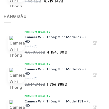
Giá
Giá
4.719.147
₫
4.997.426
₫
gốc
hiện
là:
tại
HÀNG ĐẦU
4.997.426 ₫.
là:
4.719.147 ₫.
PREMIUM QUALITY
Camera WiFi Thông Minh Model 67 – Full
HD
🏆
⭐⭐⭐⭐⭐
(0)
Giá
Giá
4.890.563
₫
4.154.180
₫
gốc
hiện
là:
tại
PREMIUM QUALITY
4.890.563 ₫.
là:
Camera WiFi Thông Minh Model 99 – Full
4.154.180 ₫.
HD
🏆
⭐⭐⭐⭐⭐
(0)
Giá
Giá
2.544.745
₫
1.756.985
₫
gốc
hiện
là:
tại
PREMIUM QUALITY
2.544.745 ₫.
là:
Camera WiFi Thông Minh Model 131 – Full
1.756.985 ₫.
HD
🏆