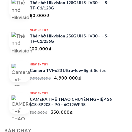
Thẻ nhớ Hikvision 128G UHS-I V30 – HS-
TF-C1/128G
80.000
₫
NEW ENTRY
Thẻ nhớ Hikvision 256G UHS-I V30 – HS-
TF-C1/256G
100.000
₫
NEW ENTRY
Camera TVI-x23 Ultra-low-light Series
Giá
Giá
4.900.000
₫
7.000.000
₫
gốc
hiện
là:
tại
NEW ENTRY
7.000.000 ₫.
là:
CAMERA THỂ THAO CHUYÊN NGHIỆP S6
4.900.000 ₫.
(CS-SP208 – P0 – 6C12WFBS
Giá
Giá
350.000
₫
500.000
₫
gốc
hiện
là:
tại
BÁN CHẠY
500.000 ₫.
là: