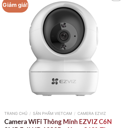
Giảm giá!
TRANG CHỦ
/
SẢN PHẨM VIETCAM
/
CAMERA EZVIZ
Camera WiFi Thông Minh EZVIZ C6N