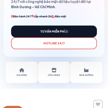
24/7 với công nghệ bảo mật dữ liệu tuyệt đối tại
Bình Dương - Hồ Chí Minh
.
Bảo hành 24T
Lắp nhanh 2H
Bảo mật
TƯ VẤN MIỄN PHÍ
HOTLINE 24/7
GIA ĐÌNH
CỬA HÀNG
NHÀ XƯỞNG