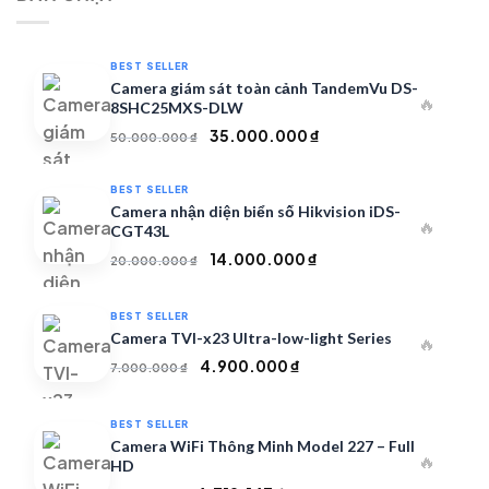
350.000 ₫.
BEST SELLER
Camera giám sát toàn cảnh TandemVu DS-
🔥
8SHC25MXS-DLW
Giá
Giá
35.000.000
₫
50.000.000
₫
gốc
hiện
là:
tại
BEST SELLER
50.000.000 ₫.
là:
Camera nhận diện biển số Hikvision iDS-
🔥
35.000.000 ₫.
CGT43L
Giá
Giá
14.000.000
₫
20.000.000
₫
gốc
hiện
là:
tại
BEST SELLER
20.000.000 ₫.
là:
Camera TVI-x23 Ultra-low-light Series
🔥
14.000.000 ₫.
Giá
Giá
4.900.000
₫
7.000.000
₫
gốc
hiện
là:
tại
BEST SELLER
7.000.000 ₫.
là:
Camera WiFi Thông Minh Model 227 – Full
🔥
4.900.000 ₫.
HD