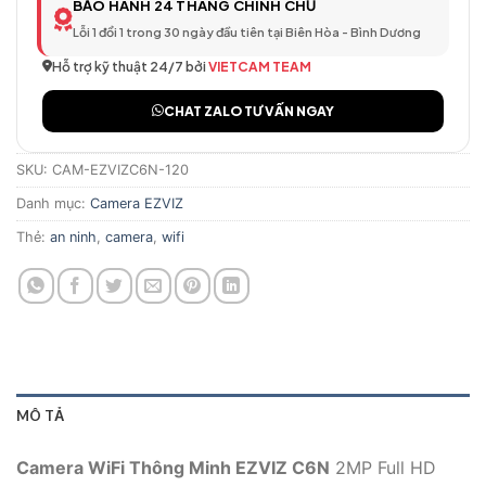
BẢO HÀNH 24 THÁNG CHÍNH CHỦ
Lỗi 1 đổi 1 trong 30 ngày đầu tiên tại Biên Hòa - Bình Dương
Hỗ trợ kỹ thuật 24/7 bởi
VIETCAM TEAM
CHAT ZALO TƯ VẤN NGAY
SKU:
CAM-EZVIZC6N-120
Danh mục:
Camera EZVIZ
Thẻ:
an ninh
,
camera
,
wifi
MÔ TẢ
Camera WiFi Thông Minh EZVIZ C6N
2MP Full HD