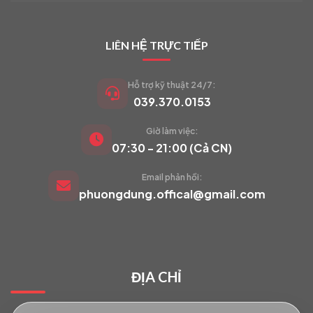
LIÊN HỆ TRỰC TIẾP
Hỗ trợ kỹ thuật 24/7:
039.370.0153
Giờ làm việc:
VIETCAM.VN
07:30 - 21:00 (Cả CN)
VC
Đang trực tuyến
Email phản hồi:
phuongdung.offical@gmail.com
Báo giá Camera
Tư vấn lắp đặt
ĐỊA CHỈ
Hỗ trợ kỹ thuật