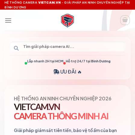
Skip
HỆ THỐNG CAMERA
VIETCAM.VN
- GIẢI PHÁP AN NINH CHUYÊN NGHIỆP TẠI
BÌNH DƯƠNG
to
content
Lắp nhanh 2H tại
HCM
Hỗ trợ 24/7 tại
Bình Dương
ƯU ĐÃI 🔥
HỆ THỐNG AN NINH CHUYÊN NGHIỆP 2026
VIETCAM.VN
CAMERA THÔNG MINH AI
Giải pháp giám sát tiên tiến, bảo vệ tổ ấm của bạn