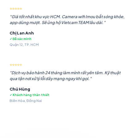
⭐⭐⭐⭐⭐
"Giá tốt nhất khu vực HCM. Camera wifi Imou bắt sóng khỏe,
app dùng mượt. Sẽ ủng hộ Vietcam TEAM lâu dài."
Chị Lan Anh
✓ Đã xác minh
Quận 12, TP. HCM
⭐⭐⭐⭐⭐
"Dịch vụ bảo hành 24 tháng làm mình rất yên tâm. Kỹ thuật
qua tận nơi xử lý lỗi dây mạng ngay khi gọi."
Chú Hùng
✓ Khách hàng thân thiết
Biên Hòa, Đồng Nai