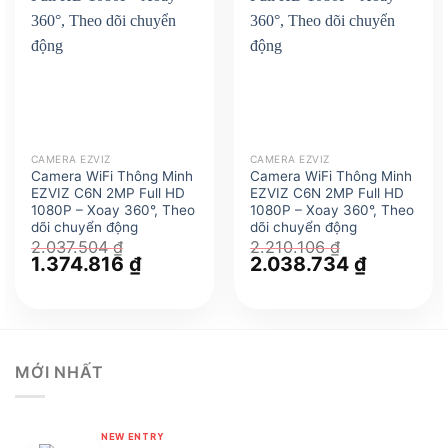
CAMERA EZVIZ
CAMERA EZVIZ
Camera WiFi Thông Minh
Camera WiFi Thông Minh
EZVIZ C6N 2MP Full HD
EZVIZ C6N 2MP Full HD
1080P – Xoay 360°, Theo
1080P – Xoay 360°, Theo
dõi chuyển động
dõi chuyển động
2.037.504
₫
2.210.106
₫
Giá
1.374.816
₫
Giá
Giá
2.038.734
₫
Giá
gốc
hiện
gốc
hiện
là:
tại
là:
tại
2.037.504 ₫.
là:
2.210.106 ₫.
là:
1.374.816 ₫.
2.038.734
MỚI NHẤT
NEW ENTRY