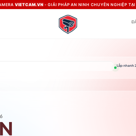
CAMERA
VIETCAM.VN
- GIẢI PHÁP AN NINH CHUYÊN NGHIỆP TẠ
Đ
Lắp nhanh 2
6
VN