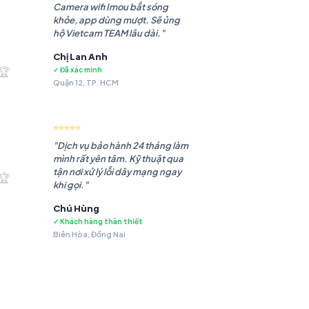
Camera wifi Imou bắt sóng
khỏe, app dùng mượt. Sẽ ủng
hộ Vietcam TEAM lâu dài."
Chị Lan Anh
.985 ₫.
🏆
✓ Đã xác minh
Quận 12, TP. HCM
⭐⭐⭐⭐⭐
"Dịch vụ bảo hành 24 tháng làm
mình rất yên tâm. Kỹ thuật qua
.483 ₫.
tận nơi xử lý lỗi dây mạng ngay
🏆
khi gọi."
Chú Hùng
✓ Khách hàng thân thiết
Biên Hòa, Đồng Nai
.479 ₫.