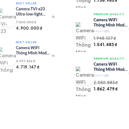
là:
tại
BEST SELLER
gốc
hiện
20.000.000 ₫.
là:
Camera TVI-x23
là:
tại
14.000.000 ₫.
Ultra-low-light
PREMIUM QUALITY
🔥
2.544.745 ₫.
là:
Series
Camera WiFi
7.000.000
₫
1.756
Thông Minh Model
Giá
Giá
4.900.000
₫
131 – Full HD
⭐⭐⭐⭐⭐
(0)
gốc
hiện
1.948.107
₫
là:
tại
BEST SELLER
Giá
Giá
1.541.483
₫
7.000.000 ₫.
là:
Camera WiFi
gốc
hiện
4.900.000 ₫.
Thông Minh Model
🔥
là:
tại
227 – Full HD
PREMIUM QUALITY
4.997.426
₫
1.948.107 ₫.
là:
Camera WiFi
Giá
Giá
4.719.147
₫
1.541
Thông Minh Model
gốc
hiện
163 – Full HD
⭐⭐⭐⭐⭐
(0)
là:
tại
2.050.883
₫
4.997.426 ₫.
là:
Giá
Giá
1.862.479
₫
4.719.147 ₫.
gốc
hiện
là:
tại
2.050.883 ₫.
là:
1.862