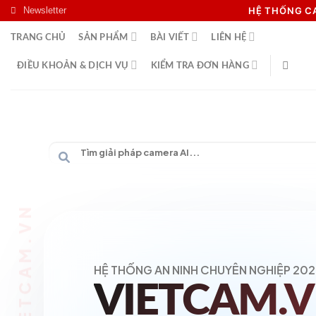
Skip
Newsletter
HỆ THỐNG 
to
TRANG CHỦ
SẢN PHẨM
BÀI VIẾT
LIÊN HỆ
content
ĐIỀU KHOẢN & DỊCH VỤ
KIỂM TRA ĐƠN HÀNG
HỆ THỐNG AN NINH CHUYÊN NGHIỆP 202
VIETCAM.