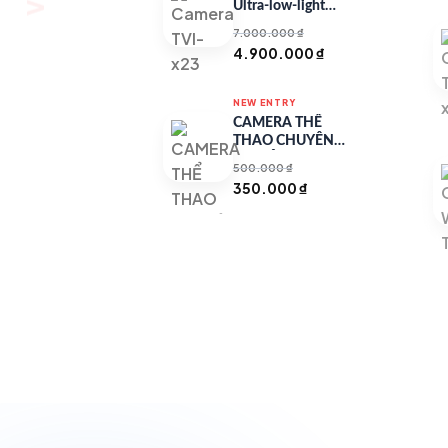
Ultra-low-light
Series
7.000.000
₫
Giá
Giá
4.900.000
₫
gốc
hiện
là:
tại
NEW ENTRY
7.000.000 ₫.
là:
CAMERA THỂ
4.900.000 ₫.
THAO CHUYÊN
NGHIỆP S6 (CS-
500.000
₫
SP208 – P0 –
Giá
Giá
350.000
₫
6C12WFBS
gốc
hiện
là:
tại
500.000 ₫.
là:
350.000 ₫.