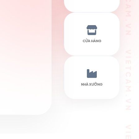
VIETCAM.VN VIETCAM.VN VIETCAM.VN VIETCAM.VN VIETCAM.VN VIETCAM.VN
CỬA HÀNG
NHÀ XƯỞNG