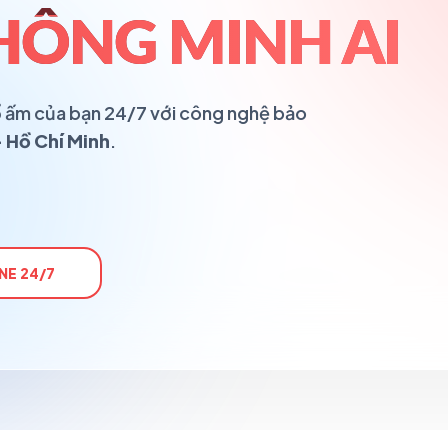
HÔNG MINH AI
 tổ ấm của bạn 24/7 với công nghệ bảo
 Hồ Chí Minh
.
NE 24/7