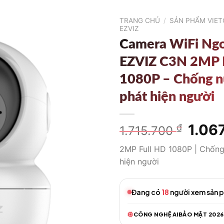
TRANG CHỦ
/
SẢN PHẨM VIE
EZVIZ
Camera WiFi Ngo
EZVIZ C3N 2MP 
1080P – Chống n
phát hiện người
Giá
1.06
₫
1.715.700
gốc
2MP Full HD 1080P | Chống
là:
hiện người
1.715
Đang có
18
người xem sản 
CÔNG NGHỆ AI
BẢO MẬT 2026