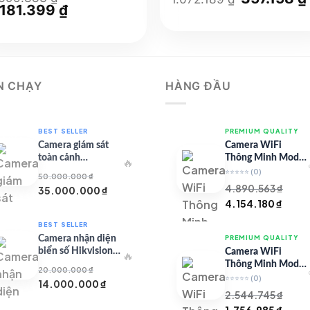
á
.181.399
₫
Giá
gốc
ốc
hiện
là:
:
tại
1.072.189 ₫
695.883 ₫.
là:
3.181.399 ₫.
N CHẠY
HÀNG ĐẦU
BEST SELLER
PREMIUM QUALITY
Camera giám sát
Camera WiFi
toàn cảnh
Thông Minh Model
🔥
TandemVu DS-
67 – Full HD
⭐⭐⭐⭐⭐
(0)
50.000.000
₫
8SHC25MXS-DLW
4.890.563
₫
Giá
Giá
35.000.000
₫
Giá
Giá
4.154.180
₫
gốc
hiện
gốc
hiện
là:
tại
BEST SELLER
là:
tại
50.000.000 ₫.
là:
Camera nhận diện
PREMIUM QUALITY
4.890.563 ₫.
là:
35.000.000 ₫.
biển số Hikvision
Camera WiFi
🔥
4.154
iDS-CGT43L
Thông Minh Model
20.000.000
₫
99 – Full HD
⭐⭐⭐⭐⭐
(0)
Giá
Giá
14.000.000
₫
2.544.745
₫
gốc
hiện
Giá
Giá
1.756.985
₫