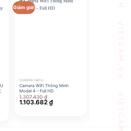
Giảm giá!
Giảm giá!
CAMERA IMOU
CAMERA IMOU
OU
Camera WiFi Thông Minh
Camera WiFi Ngo
,
Model 4 – Full HD
Cruiser 3MP 2K 
còi báo động
1.307.430
₫
Giá
1.103.682
₫
Giá
1.284.825
₫
gốc
hiện
Giá
1.104.160
₫
là:
tại
gốc
1.307.430 ₫.
là:
là:
1.103.682 ₫.
1.284.825 ₫.
 ₫.