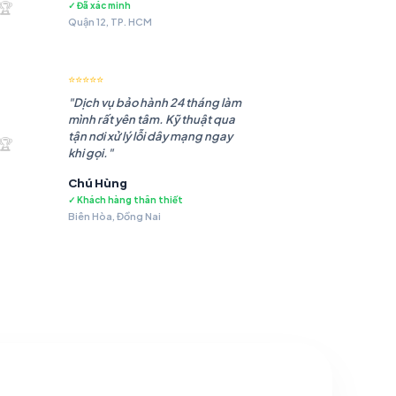
🏆
✓ Đã xác minh
Quận 12, TP. HCM
⭐⭐⭐⭐⭐
"Dịch vụ bảo hành 24 tháng làm
mình rất yên tâm. Kỹ thuật qua
.483 ₫.
tận nơi xử lý lỗi dây mạng ngay
🏆
khi gọi."
Chú Hùng
✓ Khách hàng thân thiết
Biên Hòa, Đồng Nai
.479 ₫.