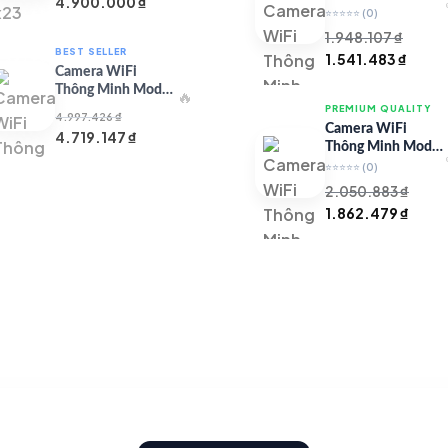
Giá
Giá
4.900.000
₫
131 – Full HD
⭐⭐⭐⭐⭐
(0)
gốc
hiện
1.948.107
₫
là:
tại
BEST SELLER
Giá
Giá
1.541.483
₫
7.000.000 ₫.
là:
Camera WiFi
gốc
hiện
4.900.000 ₫.
Thông Minh Model
🔥
là:
tại
227 – Full HD
PREMIUM QUALITY
4.997.426
₫
1.948.107 ₫.
là:
Camera WiFi
Giá
Giá
4.719.147
₫
1.541
Thông Minh Model
gốc
hiện
163 – Full HD
⭐⭐⭐⭐⭐
(0)
là:
tại
2.050.883
₫
4.997.426 ₫.
là:
Giá
Giá
1.862.479
₫
4.719.147 ₫.
gốc
hiện
là:
tại
2.050.883 ₫.
là:
1.862