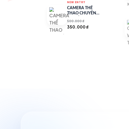
là:
tại
NEW ENTRY
7.000.000 ₫.
là:
CAMERA THỂ
4.900.000 ₫.
THAO CHUYÊN
NGHIỆP S6 (CS-
500.000
₫
SP208 – P0 –
Giá
Giá
350.000
₫
6C12WFBS
gốc
hiện
là:
tại
500.000 ₫.
là:
350.000 ₫.