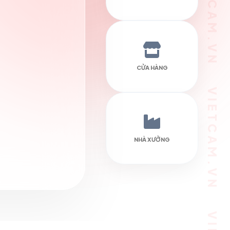
VIETCAM.VN VIETCAM.VN VIETCAM.VN VIETCAM.VN VIETCAM.VN VIETCAM.VN
CỬA HÀNG
NHÀ XƯỞNG