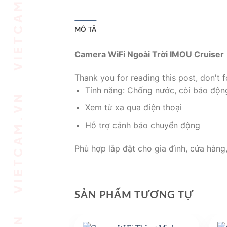
MÔ TẢ
Camera WiFi Ngoài Trời IMOU Cruiser
Thank you for reading this post, don't f
Tính năng: Chống nước, còi báo độn
Xem từ xa qua điện thoại
Hỗ trợ cảnh báo chuyển động
Phù hợp lắp đặt cho gia đình, cửa hàng
SẢN PHẨM TƯƠNG TỰ