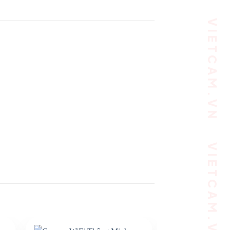
VIETCAM.VN VIETCAM.VN VIETCAM.VN VIETCAM.VN VIETCAM.VN VIETCAM.VN