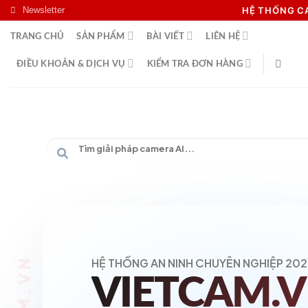
Skip
Newsletter
HỆ THỐNG 
to
TRANG CHỦ
SẢN PHẨM
BÀI VIẾT
LIÊN HỆ
content
ĐIỀU KHOẢN & DỊCH VỤ
KIỂM TRA ĐƠN HÀNG
HỆ THỐNG AN NINH CHUYÊN NGHIỆP 202
VIETCAM.