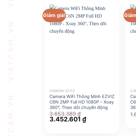
VIETCAM.VN VIETCAM.VN VIETCAM.VN VIETCAM.VN VIETCAM.VN VIETCAM.VN
Giảm giá!
Giảm
CAMERA EZVIZ
CA
Camera WiFi Thông Minh EZVIZ
Ca
C6N 2MP Full HD 1080P – Xoay
C6
360°, Theo dõi chuyển động
36
3.653.389
₫
1
Giá
3.452.601
₫
Giá
gốc
hiện
là:
tại
3.653.389 ₫.
là: