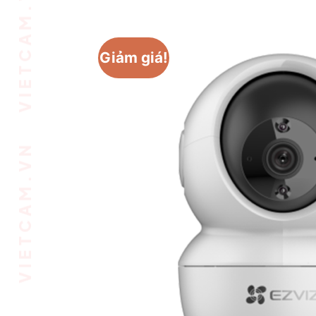
VIETCAM.VN VIETCAM.VN VIETCAM.VN VIETCAM.VN VIETCAM.VN VIETCAM.VN
Giảm giá!