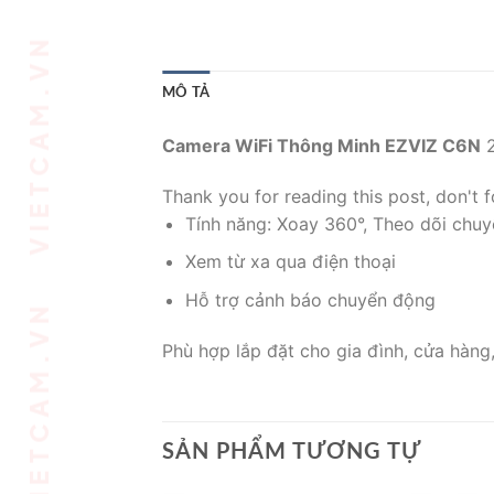
MÔ TẢ
Camera WiFi Thông Minh EZVIZ C6N
2
Thank you for reading this post, don't f
Tính năng: Xoay 360°, Theo dõi chu
Xem từ xa qua điện thoại
Hỗ trợ cảnh báo chuyển động
Phù hợp lắp đặt cho gia đình, cửa hàng
SẢN PHẨM TƯƠNG TỰ