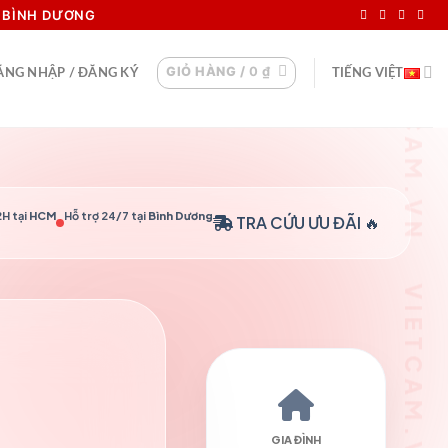
I BÌNH DƯƠNG
GIỎ HÀNG /
0
₫
ĂNG NHẬP / ĐĂNG KÝ
TIẾNG VIỆT
H tại
HCM
Hỗ trợ 24/7 tại
Bình Dương
TRA CỨU
ƯU ĐÃI 🔥
GIA ĐÌNH