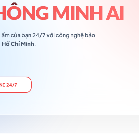
HÔNG MINH AI
 tổ ấm của bạn 24/7 với công nghệ bảo
 Hồ Chí Minh
.
NE 24/7