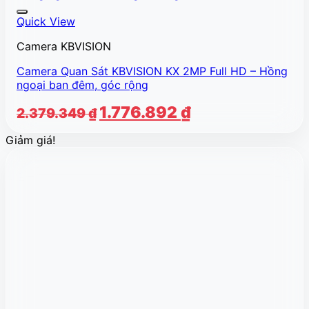
Quick View
Camera KBVISION
Camera Quan Sát KBVISION KX 2MP Full HD – Hồng
ngoại ban đêm, góc rộng
Giá
Giá
1.776.892
₫
2.379.349
₫
gốc
hiện
Giảm giá!
là:
tại
2.379.349 ₫.
là:
1.776.892 ₫.