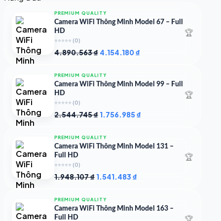
4.997.426 ₫.
là:
4.719.147 ₫.
PREMIUM QUALITY
Camera WiFi Thông Minh Model 67 – Full
🏆
HD
⭐⭐⭐⭐⭐
(0)
Giá
Giá
4.890.563
₫
4.154.180
₫
gốc
hiện
là:
tại
PREMIUM QUALITY
4.890.563 ₫.
là:
Camera WiFi Thông Minh Model 99 – Full
4.154.180 ₫.
🏆
HD
⭐⭐⭐⭐⭐
(0)
Giá
Giá
2.544.745
₫
1.756.985
₫
gốc
hiện
là:
tại
PREMIUM QUALITY
2.544.745 ₫.
là:
Camera WiFi Thông Minh Model 131 –
1.756.985 ₫.
🏆
Full HD
⭐⭐⭐⭐⭐
(0)
Giá
Giá
1.948.107
₫
1.541.483
₫
gốc
hiện
là:
tại
PREMIUM QUALITY
1.948.107 ₫.
là:
Camera WiFi Thông Minh Model 163 –
1.541.483 ₫.
🏆
Full HD