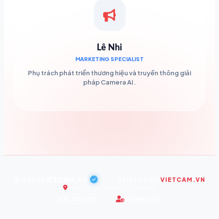
Lê Nhi
MARKETING SPECIALIST
Phụ trách phát triển thương hiệu và truyền thông giải
pháp Camera AI.
© 2026
VIETCAM.VN
|
Thiết kế bởi
VIETCAM.VN
Trụ sở: Bình Dương, Hồ Chí Minh
SSL SECURE
CHÍNH CHỦ