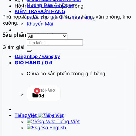
Hướng Dẫn Sử Dụng
Hỗ trợ cảnh báo chuyển động
KIỂM TRA ĐƠN HÀNG
Phù hợp lắp đặt cho gia đình, cửa hàng, văn phòng, kho
Kiểm Tra Tiến Trình Đơn Hàng
xưởng.
Khuyến Mãi
Sản phẩm tương tự
Tìm
Giảm giá!
kiếm:
Đăng nhập / Đăng ký
GIỎ HÀNG /
0
₫
Chưa có sản phẩm trong giỏ hàng.
GIỎ HÀNG
0
0đ
Tiếng Việt
Tiếng Việt
English