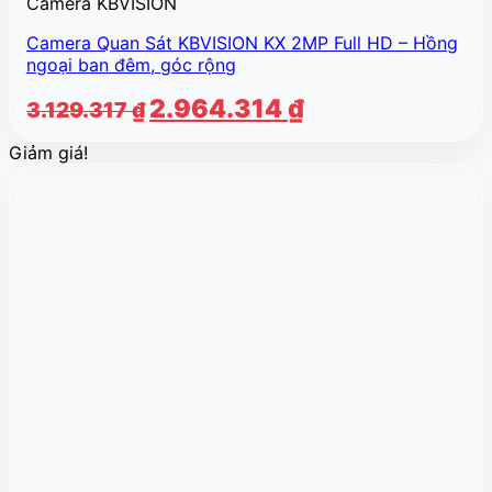
Camera KBVISION
Camera Quan Sát KBVISION KX 2MP Full HD – Hồng
ngoại ban đêm, góc rộng
Giá
Giá
2.964.314
₫
3.129.317
₫
gốc
hiện
Giảm giá!
là:
tại
3.129.317 ₫.
là:
2.964.314 ₫.