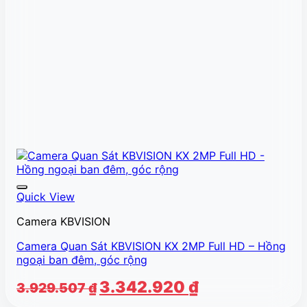
Quick View
Camera KBVISION
Camera Quan Sát KBVISION KX 2MP Full HD – Hồng
ngoại ban đêm, góc rộng
Giá
Giá
3.342.920
₫
3.929.507
₫
gốc
hiện