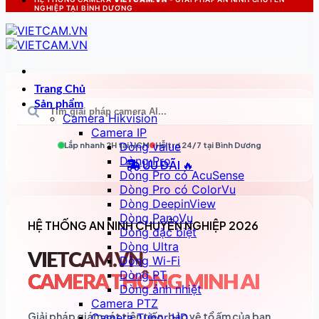
NGHIỆP TẠI BÌNH DƯƠNG
Trang Chủ
Sản phẩm
Camera Hikvision
Camera IP
Dòng value
Lắp nhanh 2H tại
HCM
Hỗ trợ 24/7 tại
Bình Dương
Dòng Pro
ƯU ĐÃI 🔥
Dòng Pro có AcuSense
Dòng Pro có ColorVu
Dòng DeepinView
Dòng PanoVu
HỆ THỐNG AN NINH CHUYÊN NGHIỆP 2026
Dòng đặc biệt
Dòng Ultra
VIETCAM.VN
Dòng Wi-Fi
Dòng PT
CAMERA THÔNG MINH AI
Dòng ảnh nhiệt
Camera PTZ
Giải pháp giám sát tiên tiến, bảo vệ tổ ấm của bạn
Camera Tubor HD