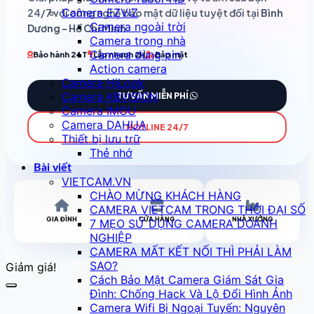
Camera EZVIZ
24/7 với công nghệ bảo mật dữ liệu tuyệt đối tại
Bình
Camera ngoài trời
Dương - Hồ Chí Minh
.
Camera trong nhà
Camera dùng pin
Bảo hành 24T
Lắp nhanh 2H
Bảo mật
Action camera
Camera HiLook
Camera KBVISION
TƯ VẤN MIỄN PHÍ
Camera IMOU
Camera DAHUA
HOTLINE 24/7
Thiết bị lưu trữ
Thẻ nhớ
Bài viết
VIETCAM.VN
CHÀO MỪNG KHÁCH HÀNG
CAMERA VIETCAM TRONG THỜI ĐẠI SỐ
GIA ĐÌNH
CỬA HÀNG
NHÀ XƯỞNG
7 MẸO SỬ DỤNG CAMERA DOANH
NGHIỆP
CAMERA MẤT KẾT NỐI THÌ PHẢI LÀM
SAO?
Giảm giá!
Cách Bảo Mật Camera Giám Sát Gia
Đình: Chống Hack Và Lộ Đổi Hình Ảnh
Camera Wifi Bị Ngoại Tuyến: Nguyên