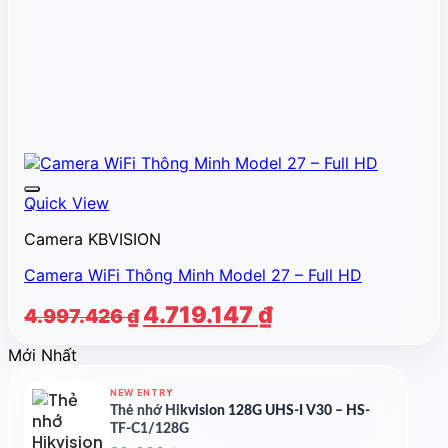
Quick View
Camera KBVISION
Camera WiFi Thông Minh Model 27 – Full HD
Giá
Giá
4.719.147
₫
4.997.426
₫
gốc
hiện
Mới Nhất
là:
tại
4.997.426 ₫.
là:
NEW ENTRY
4.719.147 ₫.
Thẻ nhớ Hikvision 128G UHS-I V30 – HS-
TF-C1/128G