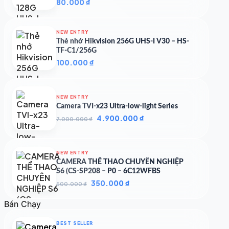
80.000
₫
NEW ENTRY
Thẻ nhớ Hikvision 256G UHS-I V30 – HS-
TF-C1/256G
100.000
₫
NEW ENTRY
Camera TVI-x23 Ultra-low-light Series
Giá
Giá
4.900.000
₫
7.000.000
₫
gốc
hiện
là:
tại
7.000.000 ₫.
là:
NEW ENTRY
4.900.000 ₫.
CAMERA THỂ THAO CHUYÊN NGHIỆP
S6 (CS-SP208 – P0 – 6C12WFBS
Giá
Giá
350.000
₫
500.000
₫
gốc
hiện
là:
tại
Bán Chạy
500.000 ₫.
là:
350.000 ₫.
BEST SELLER