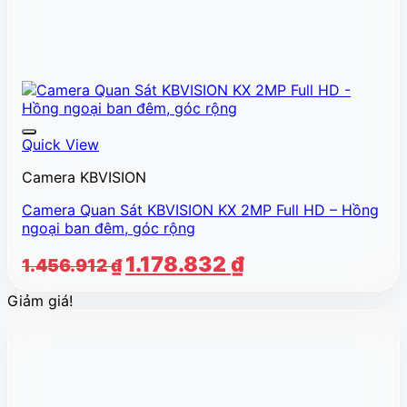
Quick View
Camera KBVISION
Camera Quan Sát KBVISION KX 2MP Full HD – Hồng
ngoại ban đêm, góc rộng
Giá
Giá
1.178.832
₫
1.456.912
₫
gốc
hiện
Giảm giá!
là:
tại
1.456.912 ₫.
là:
1.178.832 ₫.