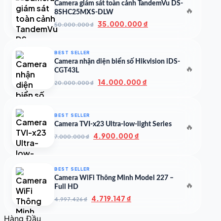
Camera giám sát toàn cảnh TandemVu DS-
🔥
8SHC25MXS-DLW
Giá
Giá
35.000.000
₫
50.000.000
₫
gốc
hiện
là:
tại
50.000.000 ₫.
là:
BEST SELLER
35.000.000 ₫.
Camera nhận diện biển số Hikvision iDS-
🔥
CGT43L
Giá
Giá
14.000.000
₫
20.000.000
₫
gốc
hiện
là:
tại
20.000.000 ₫.
là:
BEST SELLER
14.000.000 ₫.
Camera TVI-x23 Ultra-low-light Series
🔥
Giá
Giá
4.900.000
₫
7.000.000
₫
gốc
hiện
là:
tại
7.000.000 ₫.
là:
BEST SELLER
4.900.000 ₫.
Camera WiFi Thông Minh Model 227 –
🔥
Full HD
Giá
Giá
4.719.147
₫
4.997.426
₫
gốc
hiện
là:
tại
Hàng Đầu