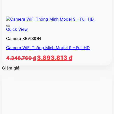
Quick View
Camera KBVISION
Camera WiFi Thông Minh Model 9 – Full HD
Giá
Giá
3.893.813
₫
4.346.760
₫
gốc
hiện
Giảm giá!
là:
tại
4.346.760 ₫.
là:
3.893.813 ₫.