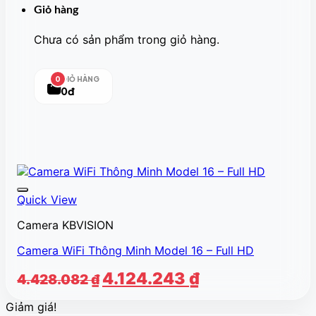
Giỏ hàng
Chưa có sản phẩm trong giỏ hàng.
GIỎ HÀNG
0
0đ
Quick View
Camera KBVISION
Camera WiFi Thông Minh Model 16 – Full HD
Giá
Giá
4.124.243
₫
4.428.082
₫
gốc
hiện
Giảm giá!
là:
tại