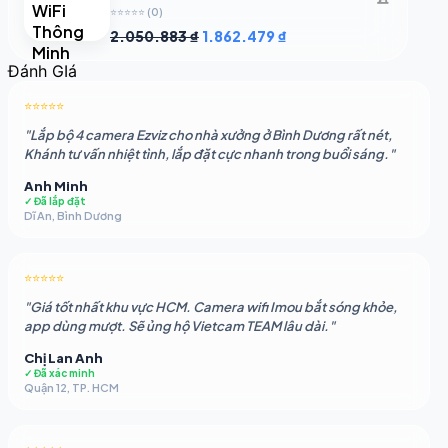
⭐⭐⭐⭐⭐
(0)
Giá
Giá
2.050.883
₫
1.862.479
₫
gốc
hiện
Đánh GIá
là:
tại
2.050.883 ₫.
là:
⭐⭐⭐⭐⭐
1.862.479 ₫.
"Lắp bộ 4 camera Ezviz cho nhà xưởng ở Bình Dương rất nét,
Khánh tư vấn nhiệt tình, lắp đặt cực nhanh trong buổi sáng."
Anh Minh
✓ Đã lắp đặt
Dĩ An, Bình Dương
⭐⭐⭐⭐⭐
"Giá tốt nhất khu vực HCM. Camera wifi Imou bắt sóng khỏe,
app dùng mượt. Sẽ ủng hộ Vietcam TEAM lâu dài."
Chị Lan Anh
✓ Đã xác minh
Quận 12, TP. HCM