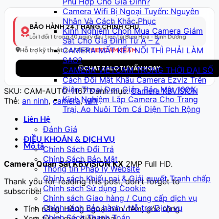
Phù Hợp Cho Gia Đình?
Thông
Camera Wifi Bị Ngoại Tuyến: Nguyên
Minh
Nhân Và Cách Khắc Phục
Model
BẢO HÀNH 24 THÁNG CHÍNH CHỦ
Kinh Nghiệm Chọn Mua Camera Giám
168
Lỗi 1 đổi 1 trong 30 ngày đầu tiên tại Biên Hòa - Bình Dương
Sát Cho Gia Đình Từ A – Z
–
CAMERA MẤT KẾT NỐI THÌ PHẢI LÀM
Full
Hỗ trợ kỹ thuật 24/7 bởi
VIETCAM TEAM
SAO?
HD
CHAT ZALO TƯ VẤN NGAY
CAMERA VIETCAM TRONG THỜI ĐẠI SỐ
số
Cách Đổi Mật Khẩu Camera Ezviz Trên
lượng
Điện Thoại Đơn Giản, Bảo Mật 100%
SKU:
CAM-AUTO-1167
Danh mục:
Camera KBVISION
Kinh Nghiệm Lắp Camera Cho Trang
Thẻ:
an ninh
,
camera
,
wifi
Trại, Ao Nuôi Tôm Cá Diện Tích Rộng
Liên Hệ
Đánh Giá
ĐIỀU KHOẢN & DỊCH VỤ
Mô tả
Chính Sách Đổi Trả
Chính Sách Bảo Mật
Camera Quan Sát KBVISION KX
2MP Full HD.
Thông tin Pháp lý Website
Chính sách Khiếu nại & Giải quyết Tranh chấp
Thank you for reading this post, don't forget to
Chính sách Sử dụng Cookie
subscribe!
Chính sách Giao hàng / Cung cấp dịch vụ
Chính sách Bảo hành / Hỗ trợ Dịch vụ
Tính năng: Hồng ngoại ban đêm, góc rộng
Chính Sách Thanh Toán
Xem từ xa qua điện thoại