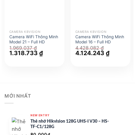
CAMERA KBVISION
CAMERA KBVISION
Camera WiFi Thông Minh
Camera WiFi Thông Minh
Model 21 – Full HD
Model 16 – Full HD
1.969.037
₫
4.428.082
₫
Giá
1.318.733
₫
Giá
Giá
4.124.243
₫
Giá
gốc
hiện
gốc
hiện
là:
tại
là:
tại
1.969.037 ₫.
là:
4.428.082 ₫.
là:
1.318.733 ₫.
4.124.243 
MỚI NHẤT
NEW ENTRY
Thẻ nhớ Hikvision 128G UHS-I V30 – HS-
TF-C1/128G
80.000
₫