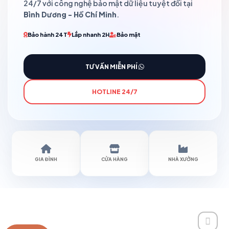
24/7 với công nghệ bảo mật dữ liệu tuyệt đối tại
Bình Dương - Hồ Chí Minh
.
Bảo hành 24T
Lắp nhanh 2H
Bảo mật
TƯ VẤN MIỄN PHÍ
HOTLINE 24/7
GIA ĐÌNH
CỬA HÀNG
NHÀ XƯỞNG