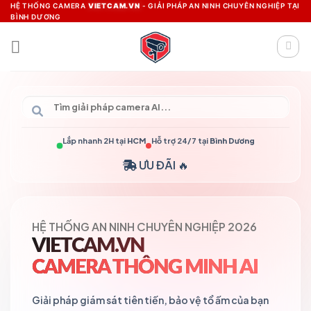
Skip
HỆ THỐNG CAMERA
VIETCAM.VN
- GIẢI PHÁP AN NINH CHUYÊN NGHIỆP TẠI
BÌNH DƯƠNG
to
content
Lắp nhanh 2H tại
HCM
Hỗ trợ 24/7 tại
Bình Dương
ƯU ĐÃI 🔥
HỆ THỐNG AN NINH CHUYÊN NGHIỆP 2026
VIETCAM.VN
CAMERA THÔNG MINH AI
Giải pháp giám sát tiên tiến, bảo vệ tổ ấm của bạn