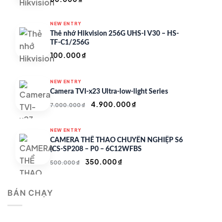
NEW ENTRY
Thẻ nhớ Hikvision 256G UHS-I V30 – HS-
TF-C1/256G
100.000
₫
NEW ENTRY
Camera TVI-x23 Ultra-low-light Series
Giá
Giá
4.900.000
₫
7.000.000
₫
gốc
hiện
là:
tại
NEW ENTRY
7.000.000 ₫.
là:
CAMERA THỂ THAO CHUYÊN NGHIỆP S6
4.900.000 ₫.
(CS-SP208 – P0 – 6C12WFBS
Giá
Giá
350.000
₫
500.000
₫
gốc
hiện
là:
tại
BÁN CHẠY
500.000 ₫.
là:
350.000 ₫.