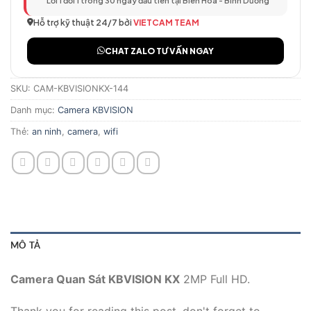
Lỗi 1 đổi 1 trong 30 ngày đầu tiên tại Biên Hòa - Bình Dương
Hỗ trợ kỹ thuật 24/7 bởi
VIETCAM TEAM
CHAT ZALO TƯ VẤN NGAY
SKU:
CAM-KBVISIONKX-144
Danh mục:
Camera KBVISION
Thẻ:
an ninh
,
camera
,
wifi
MÔ TẢ
Camera Quan Sát KBVISION KX
2MP Full HD.
Thank you for reading this post, don't forget to