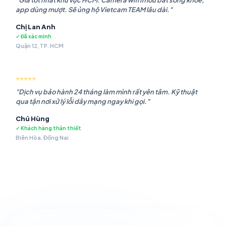
"Giá tốt nhất khu vực HCM. Camera wifi Imou bắt sóng khỏe,
app dùng mượt. Sẽ ủng hộ Vietcam TEAM lâu dài."
Chị Lan Anh
✓ Đã xác minh
Quận 12, TP. HCM
⭐⭐⭐⭐⭐
"Dịch vụ bảo hành 24 tháng làm mình rất yên tâm. Kỹ thuật
qua tận nơi xử lý lỗi dây mạng ngay khi gọi."
Chú Hùng
✓ Khách hàng thân thiết
Biên Hòa, Đồng Nai