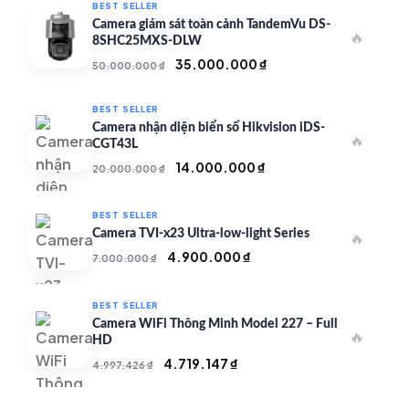
BEST SELLER
Camera giám sát toàn cảnh TandemVu DS-
🔥
8SHC25MXS-DLW
Giá
Giá
35.000.000
₫
50.000.000
₫
gốc
hiện
là:
tại
BEST SELLER
50.000.000 ₫.
là:
Camera nhận diện biển số Hikvision iDS-
🔥
35.000.000 ₫.
CGT43L
Giá
Giá
14.000.000
₫
20.000.000
₫
gốc
hiện
là:
tại
BEST SELLER
20.000.000 ₫.
là:
Camera TVI-x23 Ultra-low-light Series
🔥
14.000.000 ₫.
Giá
Giá
4.900.000
₫
7.000.000
₫
gốc
hiện
là:
tại
BEST SELLER
7.000.000 ₫.
là:
Camera WiFi Thông Minh Model 227 – Full
🔥
4.900.000 ₫.
HD
Giá
Giá
4.719.147
₫
4.997.426
₫
gốc
hiện
là:
tại