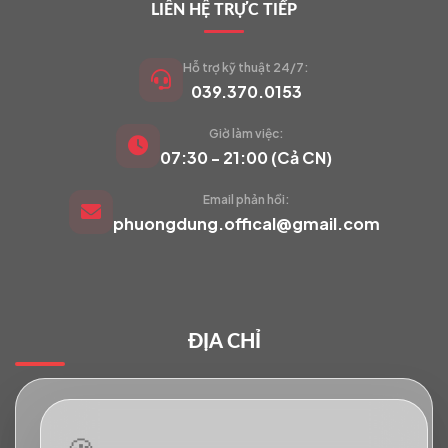
LIÊN HỆ TRỰC TIẾP
Hỗ trợ kỹ thuật 24/7:
039.370.0153
Giờ làm việc:
VIETCAM.VN
07:30 - 21:00 (Cả CN)
VC
Đang trực tuyến
Email phản hồi:
phuongdung.offical@gmail.com
Báo giá Camera
Tư vấn lắp đặt
ĐỊA CHỈ
Hỗ trợ kỹ thuật