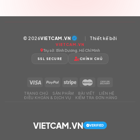
© 2026
VIETCAM.VN
|
Thiết kế bởi
VIETCAM.VN
Trụ sở: Bình Dương, Hồ Chí Minh
SSL SECURE
CHÍNH CHỦ
TRANG CHỦ
SẢN PHẨM
BÀI VIẾT
LIÊN HỆ
ĐIỀU KHOẢN & DỊCH VỤ
KIỂM TRA ĐƠN HÀNG
VIETCAM.VN
VERIFIED