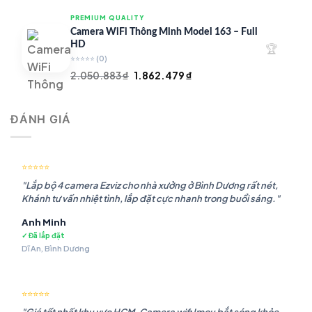
là:
tại
PREMIUM QUALITY
1.948.107 ₫.
là:
Camera WiFi Thông Minh Model 163 – Full
1.541.483 ₫.
HD
🏆
⭐⭐⭐⭐⭐
(0)
Giá
Giá
2.050.883
₫
1.862.479
₫
gốc
hiện
là:
tại
ĐÁNH GIÁ
2.050.883 ₫.
là:
1.862.479 ₫.
⭐⭐⭐⭐⭐
"Lắp bộ 4 camera Ezviz cho nhà xưởng ở Bình Dương rất nét,
Khánh tư vấn nhiệt tình, lắp đặt cực nhanh trong buổi sáng."
Anh Minh
✓ Đã lắp đặt
Dĩ An, Bình Dương
⭐⭐⭐⭐⭐