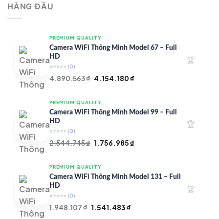
HÀNG ĐẦU
4.997.426 ₫.
là:
4.719.147 ₫.
PREMIUM QUALITY
Camera WiFi Thông Minh Model 67 – Full
HD
🏆
⭐⭐⭐⭐⭐
(0)
Giá
Giá
4.890.563
₫
4.154.180
₫
gốc
hiện
là:
tại
PREMIUM QUALITY
4.890.563 ₫.
là:
Camera WiFi Thông Minh Model 99 – Full
4.154.180 ₫.
HD
🏆
⭐⭐⭐⭐⭐
(0)
Giá
Giá
2.544.745
₫
1.756.985
₫
gốc
hiện
là:
tại
PREMIUM QUALITY
2.544.745 ₫.
là:
Camera WiFi Thông Minh Model 131 – Full
1.756.985 ₫.
HD
🏆
⭐⭐⭐⭐⭐
(0)
Giá
Giá
1.948.107
₫
1.541.483
₫
gốc
hiện