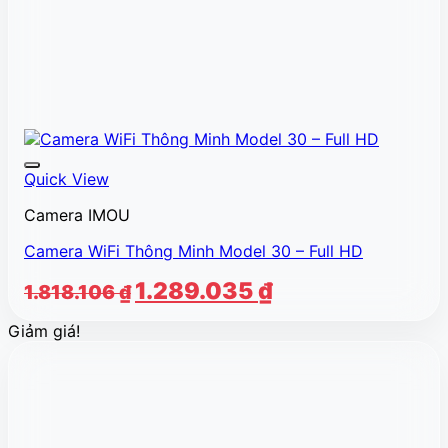
Quick View
Camera IMOU
Camera WiFi Thông Minh Model 30 – Full HD
Giá
Giá
1.289.035
₫
1.818.106
₫
gốc
hiện
Giảm giá!
là:
tại
1.818.106 ₫.
là:
1.289.035 ₫.