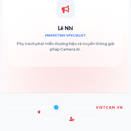
Lê Nhi
MARKETING SPECIALIST
Phụ trách phát triển thương hiệu và truyền thông giải
pháp Camera AI.
© 2026
VIETCAM.VN
|
Thiết kế bởi
VIETCAM.VN
Trụ sở: Bình Dương, Hồ Chí Minh
SSL SECURE
CHÍNH CHỦ