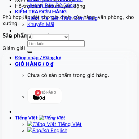
Hướng Dẫn Sử Dụng
Hỗ trợ cảnh báo chuyển động
KIỂM TRA ĐƠN HÀNG
Phù hợp lắp đặt cho gia đình, cửa hàng, văn phòng, kho
Kiểm Tra Tiến Trình Đơn Hàng
xưởng.
Khuyến Mãi
Sản phẩm tương tự
Tìm
Giảm giá!
kiếm:
Đăng nhập / Đăng ký
GIỎ HÀNG /
0
₫
Chưa có sản phẩm trong giỏ hàng.
GIỎ HÀNG
0
0đ
Tiếng Việt
Tiếng Việt
English