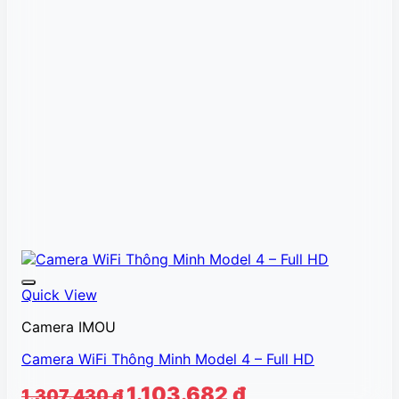
Quick View
Camera IMOU
Camera WiFi Thông Minh Model 4 – Full HD
Giá
Giá
1.103.682
₫
1.307.430
₫