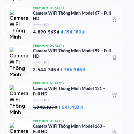
4.997.426 ₫.
là:
4.719.147 ₫.
PREMIUM QUALITY
Camera WiFi Thông Minh Model 67 – Full
🏆
HD
⭐⭐⭐⭐⭐
(0)
Giá
Giá
4.890.563
₫
4.154.180
₫
gốc
hiện
là:
tại
PREMIUM QUALITY
4.890.563 ₫.
là:
Camera WiFi Thông Minh Model 99 – Full
4.154.180 ₫.
🏆
HD
⭐⭐⭐⭐⭐
(0)
Giá
Giá
2.544.745
₫
1.756.985
₫
gốc
hiện
là:
tại
PREMIUM QUALITY
2.544.745 ₫.
là:
Camera WiFi Thông Minh Model 131 –
1.756.985 ₫.
🏆
Full HD
⭐⭐⭐⭐⭐
(0)
Giá
Giá
1.948.107
₫
1.541.483
₫
gốc
hiện
là:
tại
PREMIUM QUALITY
1.948.107 ₫.
là:
Camera WiFi Thông Minh Model 163 –
1.541.483 ₫.
🏆
Full HD