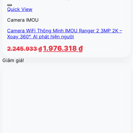
Quick View
Camera IMOU
Camera WiFi Thông Minh IMOU Ranger 2 3MP 2K –
Xoay 360°, AI phát hiện người
Giá
Giá
1.976.318
₫
2.245.933
₫
gốc
hiện
Giảm giá!
là:
tại
2.245.933 ₫.
là:
1.976.318 ₫.