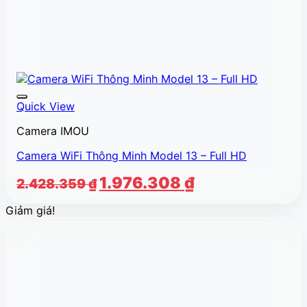
Quick View
Camera IMOU
Camera WiFi Thông Minh Model 13 – Full HD
Giá
Giá
1.976.308
₫
2.428.359
₫
gốc
hiện
Giảm giá!
là:
tại
2.428.359 ₫.
là:
1.976.308 ₫.