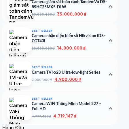
Camera giám sát toàn cảnh TandemVu DS-
🔥
8SHC25MXS-DLW
Giá
Giá
35.000.000
₫
50.000.000
₫
gốc
hiện
là:
tại
50.000.000 ₫.
là:
BEST SELLER
35.000.000 ₫.
Camera nhận diện biển số Hikvision iDS-
🔥
CGT43L
Giá
Giá
14.000.000
₫
20.000.000
₫
gốc
hiện
là:
tại
20.000.000 ₫.
là:
BEST SELLER
14.000.000 ₫.
Camera TVI-x23 Ultra-low-light Series
🔥
Giá
Giá
4.900.000
₫
7.000.000
₫
gốc
hiện
là:
tại
7.000.000 ₫.
là:
BEST SELLER
4.900.000 ₫.
Camera WiFi Thông Minh Model 227 –
🔥
Full HD
Giá
Giá
4.719.147
₫
4.997.426
₫
gốc
hiện
là:
tại
Hàng Đầu