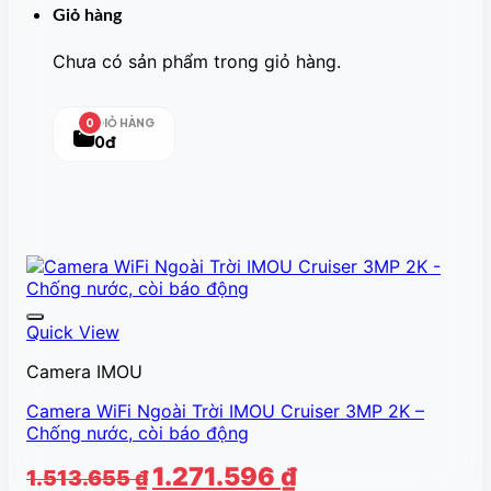
Giỏ hàng
Chưa có sản phẩm trong giỏ hàng.
GIỎ HÀNG
0
0đ
Quick View
Camera IMOU
Camera WiFi Ngoài Trời IMOU Cruiser 3MP 2K –
Chống nước, còi báo động
Giá
Giá
1.271.596
₫
1.513.655
₫