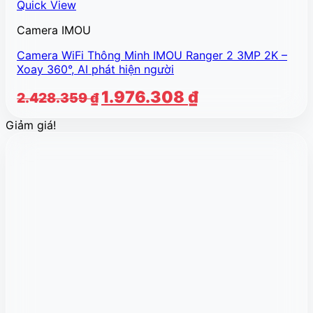
Quick View
Camera IMOU
Camera WiFi Thông Minh IMOU Ranger 2 3MP 2K –
Xoay 360°, AI phát hiện người
Giá
Giá
1.976.308
₫
2.428.359
₫
gốc
hiện
Giảm giá!
là:
tại
2.428.359 ₫.
là:
1.976.308 ₫.