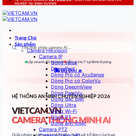
NGHIỆP TẠI BÌNH DƯƠNG
Trang Chủ
Sản phẩm
Camera Hikvision
Camera IP
Dòng value
Lắp nhanh 2H tại
HCM
Hỗ trợ 24/7 tại
Bình Dương
Dòng Pro
ƯU ĐÃI 🔥
Dòng Pro có AcuSense
Dòng Pro có ColorVu
Dòng DeepinView
Dòng PanoVu
HỆ THỐNG AN NINH CHUYÊN NGHIỆP 2026
Dòng đặc biệt
Dòng Ultra
VIETCAM.VN
Dòng Wi-Fi
Dòng PT
CAMERA THÔNG MINH AI
Dòng ảnh nhiệt
Camera PTZ
Giải pháp giám sát tiên tiến, bảo vệ tổ ấm của bạn
Camera Tubor HD