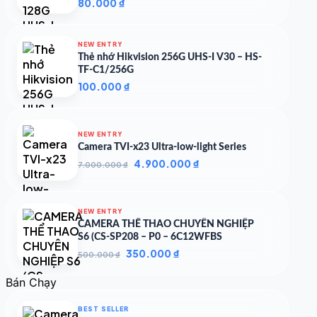
80.000
₫
NEW ENTRY
Thẻ nhớ Hikvision 256G UHS-I V30 – HS-
TF-C1/256G
100.000
₫
NEW ENTRY
Camera TVI-x23 Ultra-low-light Series
Giá
Giá
4.900.000
₫
7.000.000
₫
gốc
hiện
là:
tại
7.000.000 ₫.
là:
NEW ENTRY
4.900.000 ₫.
CAMERA THỂ THAO CHUYÊN NGHIỆP
S6 (CS-SP208 – P0 – 6C12WFBS
Giá
Giá
350.000
₫
500.000
₫
gốc
hiện
là:
tại
Bán Chạy
500.000 ₫.
là:
350.000 ₫.
BEST SELLER