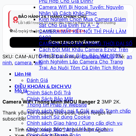
Phù Hợp Cho Gia Đình?
Thông
Camera Wifi Bị Ngoại Tuyến: Nguyên
Minh
Nhân Và Cách Khắc Phục
Model
BẢO HÀNH 24 THÁNG CHÍNH CHỦ
Kinh Nghiệm Chọn Mua Camera Giám
169
Lỗi 1 đổi 1 trong 30 ngày đầu tiên tại Biên Hòa - Bình Dương
Sát Cho Gia Đình Từ A – Z
–
CAMERA MẤT KẾT NỐI THÌ PHẢI LÀM
Full
Hỗ trợ kỹ thuật 24/7 bởi
VIETCAM TEAM
SAO?
HD
CHAT ZALO TƯ VẤN NGAY
CAMERA VIETCAM TRONG THỜI ĐẠI SỐ
số
Cách Đổi Mật Khẩu Camera Ezviz Trên
lượng
Điện Thoại Đơn Giản, Bảo Mật 100%
SKU:
CAM-AUTO-1168
Danh mục:
Camera IMOU
Thẻ:
an
Kinh Nghiệm Lắp Camera Cho Trang
ninh
,
camera
,
wifi
Trại, Ao Nuôi Tôm Cá Diện Tích Rộng
Liên Hệ
Đánh Giá
ĐIỀU KHOẢN & DỊCH VỤ
Mô tả
Chính Sách Đổi Trả
Chính Sách Bảo Mật
Camera WiFi Thông Minh IMOU Ranger 2
3MP 2K.
Thông tin Pháp lý Website
Chính sách Khiếu nại & Giải quyết Tranh chấp
Thank you for reading this post, don't forget to
Chính sách Sử dụng Cookie
subscribe!
Chính sách Giao hàng / Cung cấp dịch vụ
Chính sách Bảo hành / Hỗ trợ Dịch vụ
Tính năng: Xoay 360°, AI phát hiện người
Chính Sách Thanh Toán
Xem từ xa qua điện thoại