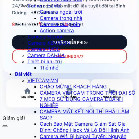
Camera EZVIZ
24/7 với công nghệ bảo mật dữ liệu tuyệt đối tại
Bình
Camera ngoài trời
Dương - Hồ Chí Minh
.
Camera trong nhà
Camera dùng pin
Bảo hành 24T
Lắp nhanh 2H
Bảo mật
Action camera
Camera HiLook
Camera KBVISION
TƯ VẤN MIỄN PHÍ
Camera IMOU
Camera DAHUA
HOTLINE 24/7
Thiết bị lưu trữ
Thẻ nhớ
Bài viết
VIETCAM.VN
CHÀO MỪNG KHÁCH HÀNG
CAMERA VIETCAM TRONG THỜI ĐẠI SỐ
GIA ĐÌNH
CỬA HÀNG
NHÀ XƯỞNG
7 MẸO SỬ DỤNG CAMERA DOANH
NGHIỆP
CAMERA MẤT KẾT NỐI THÌ PHẢI LÀM
SAO?
Giảm giá!
Cách Bảo Mật Camera Giám Sát Gia
Đình: Chống Hack Và Lộ Đổi Hình Ảnh
Camera Wifi Bị Ngoại Tuyến: Nguyên