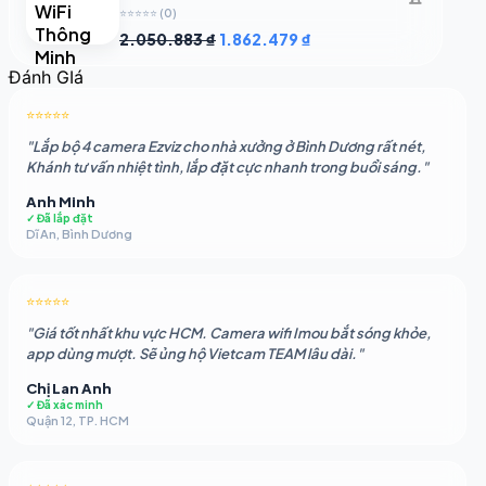
⭐⭐⭐⭐⭐
(0)
Giá
Giá
2.050.883
₫
1.862.479
₫
gốc
hiện
Đánh GIá
là:
tại
2.050.883 ₫.
là:
⭐⭐⭐⭐⭐
1.862.479 ₫.
"Lắp bộ 4 camera Ezviz cho nhà xưởng ở Bình Dương rất nét,
Khánh tư vấn nhiệt tình, lắp đặt cực nhanh trong buổi sáng."
Anh Minh
✓ Đã lắp đặt
Dĩ An, Bình Dương
⭐⭐⭐⭐⭐
"Giá tốt nhất khu vực HCM. Camera wifi Imou bắt sóng khỏe,
app dùng mượt. Sẽ ủng hộ Vietcam TEAM lâu dài."
Chị Lan Anh
✓ Đã xác minh
Quận 12, TP. HCM