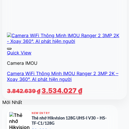
Quick View
Camera IMOU
Camera WiFi Thông Minh IMOU Ranger 2 3MP 2K –
Xoay 360°, AI phát hiện người
Giá
Giá
3.534.027
₫
3.842.639
₫
gốc
hiện
Mới Nhất
là:
tại
3.842.639 ₫.
là:
NEW ENTRY
3.534.027 ₫.
Thẻ nhớ Hikvision 128G UHS-I V30 – HS-
TF-C1/128G