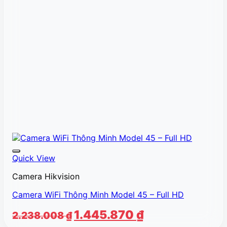
Quick View
Camera Hikvision
Camera WiFi Thông Minh Model 45 – Full HD
Giá
Giá
1.445.870
₫
2.238.008
₫
gốc
hiện