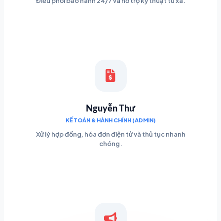
Điều phối bảo hành 24/7 và hỗ trợ kỹ thuật từ xa.
Nguyễn Thư
KẾ TOÁN & HÀNH CHÍNH (ADMIN)
Xử lý hợp đồng, hóa đơn điện tử và thủ tục nhanh
chóng.