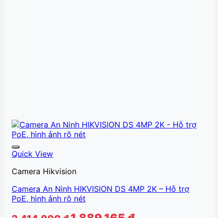
Quick View
Camera Hikvision
Camera An Ninh HIKVISION DS 4MP 2K – Hỗ trợ
PoE, hình ảnh rõ nét
Giá
Giá
1.889.165
₫