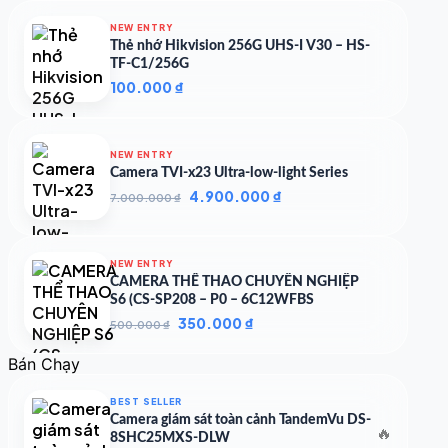
NEW ENTRY
Thẻ nhớ Hikvision 256G UHS-I V30 – HS-
TF-C1/256G
100.000
₫
NEW ENTRY
Camera TVI-x23 Ultra-low-light Series
Giá
Giá
4.900.000
₫
7.000.000
₫
gốc
hiện
là:
tại
7.000.000 ₫.
là:
NEW ENTRY
4.900.000 ₫.
CAMERA THỂ THAO CHUYÊN NGHIỆP
S6 (CS-SP208 – P0 – 6C12WFBS
Giá
Giá
350.000
₫
500.000
₫
gốc
hiện
là:
tại
Bán Chạy
500.000 ₫.
là:
350.000 ₫.
BEST SELLER
Camera giám sát toàn cảnh TandemVu DS-
🔥
8SHC25MXS-DLW