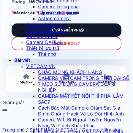
Camera ngoài trời
Dương - Hồ Chí Minh
.
Camera trong nhà
Camera dùng pin
Bảo hành 24T
Lắp nhanh 2H
Bảo mật
Action camera
Camera HiLook
Camera KBVISION
TƯ VẤN MIỄN PHÍ
Camera IMOU
Camera DAHUA
HOTLINE 24/7
Thiết bị lưu trữ
Thẻ nhớ
Bài viết
VIETCAM.VN
CHÀO MỪNG KHÁCH HÀNG
CAMERA VIETCAM TRONG THỜI ĐẠI SỐ
GIA ĐÌNH
CỬA HÀNG
NHÀ XƯỞNG
7 MẸO SỬ DỤNG CAMERA DOANH
NGHIỆP
CAMERA MẤT KẾT NỐI THÌ PHẢI LÀM
SAO?
Giảm giá!
Cách Bảo Mật Camera Giám Sát Gia
Đình: Chống Hack Và Lộ Đổi Hình Ảnh
Camera Wifi Bị Ngoại Tuyến: Nguyên
Nhân Và Cách Khắc Phục
Trang chủ
/
SẢN PHẨM VIETCAM
/
Camera Hikvision
Kinh Nghiệm Chọn Mua Camera Giám