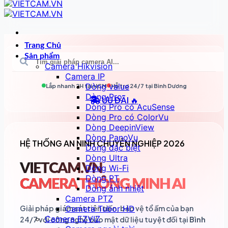
Trang Chủ
Sản phẩm
Camera Hikvision
Camera IP
Dòng value
Lắp nhanh 2H tại
HCM
Hỗ trợ 24/7 tại
Bình Dương
Dòng Pro
ƯU ĐÃI 🔥
Dòng Pro có AcuSense
Dòng Pro có ColorVu
Dòng DeepinView
Dòng PanoVu
HỆ THỐNG AN NINH CHUYÊN NGHIỆP 2026
Dòng đặc biệt
Dòng Ultra
VIETCAM.VN
Dòng Wi-Fi
Dòng PT
CAMERA THÔNG MINH AI
Dòng ảnh nhiệt
Camera PTZ
Giải pháp giám sát tiên tiến, bảo vệ tổ ấm của bạn
Camera Tubor HD
Camera EZVIZ
24/7 với công nghệ bảo mật dữ liệu tuyệt đối tại
Bình