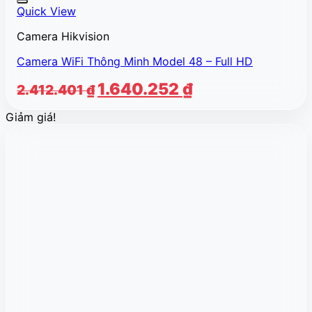
Quick View
Camera Hikvision
Camera WiFi Thông Minh Model 48 – Full HD
Giá
Giá
1.640.252
₫
2.412.401
₫
gốc
hiện
Giảm giá!
là:
tại
2.412.401 ₫.
là:
1.640.252 ₫.