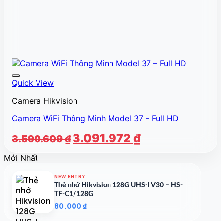
Quick View
Camera Hikvision
Camera WiFi Thông Minh Model 37 – Full HD
Giá
Giá
3.091.972
₫
3.590.609
₫
gốc
hiện
Mới Nhất
là:
tại
3.590.609 ₫.
là:
NEW ENTRY
3.091.972 ₫.
Thẻ nhớ Hikvision 128G UHS-I V30 – HS-
TF-C1/128G
80.000
₫