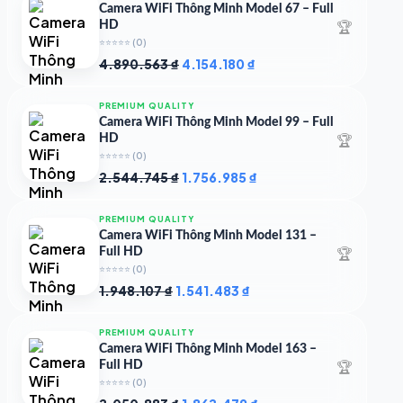
Camera WiFi Thông Minh Model 67 – Full
🏆
HD
⭐⭐⭐⭐⭐
(0)
Giá
Giá
4.890.563
₫
4.154.180
₫
gốc
hiện
là:
tại
PREMIUM QUALITY
4.890.563 ₫.
là:
Camera WiFi Thông Minh Model 99 – Full
4.154.180 ₫.
🏆
HD
⭐⭐⭐⭐⭐
(0)
Giá
Giá
2.544.745
₫
1.756.985
₫
gốc
hiện
là:
tại
PREMIUM QUALITY
2.544.745 ₫.
là:
Camera WiFi Thông Minh Model 131 –
1.756.985 ₫.
🏆
Full HD
⭐⭐⭐⭐⭐
(0)
Giá
Giá
1.948.107
₫
1.541.483
₫
gốc
hiện
là:
tại
PREMIUM QUALITY
1.948.107 ₫.
là:
Camera WiFi Thông Minh Model 163 –
1.541.483 ₫.
🏆
Full HD
⭐⭐⭐⭐⭐
(0)
Giá
Giá