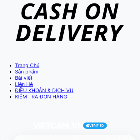
VIETCAM.VN
VC
Đang trực tuyến
Trang Chủ
Sản phẩm
Bài viết
Liên Hệ
ĐIỀU KHOẢN & DỊCH VỤ
KIỂM TRA ĐƠN HÀNG
Báo giá Camera
Tư vấn lắp đặt
Hỗ trợ kỹ thuật
VIETCAM.VN
VERIFIED