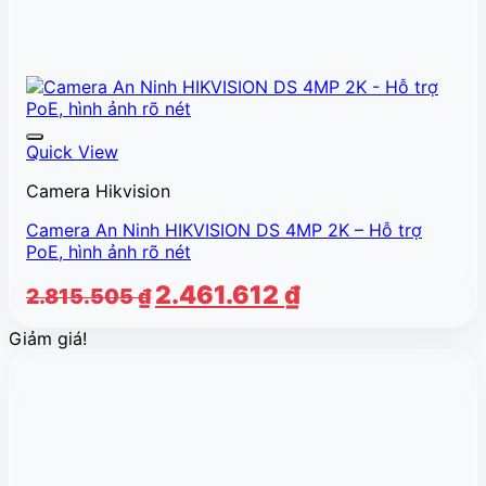
Quick View
Camera Hikvision
Camera An Ninh HIKVISION DS 4MP 2K – Hỗ trợ
PoE, hình ảnh rõ nét
Giá
Giá
2.461.612
₫
2.815.505
₫
gốc
hiện
Giảm giá!
là:
tại
2.815.505 ₫.
là:
2.461.612 ₫.