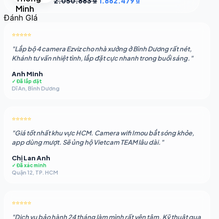
2.050.883
₫
1.862.479
₫
gốc
hiện
Đánh GIá
là:
tại
2.050.883 ₫.
là:
⭐⭐⭐⭐⭐
1.862.479 ₫.
"Lắp bộ 4 camera Ezviz cho nhà xưởng ở Bình Dương rất nét,
Khánh tư vấn nhiệt tình, lắp đặt cực nhanh trong buổi sáng."
Anh Minh
✓ Đã lắp đặt
Dĩ An, Bình Dương
⭐⭐⭐⭐⭐
"Giá tốt nhất khu vực HCM. Camera wifi Imou bắt sóng khỏe,
app dùng mượt. Sẽ ủng hộ Vietcam TEAM lâu dài."
Chị Lan Anh
✓ Đã xác minh
Quận 12, TP. HCM
⭐⭐⭐⭐⭐
"Dịch vụ bảo hành 24 tháng làm mình rất yên tâm. Kỹ thuật qua