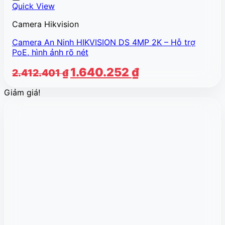
Quick View
Camera Hikvision
Camera An Ninh HIKVISION DS 4MP 2K – Hỗ trợ
PoE, hình ảnh rõ nét
Giá
Giá
1.640.252
₫
2.412.401
₫
gốc
hiện
Giảm giá!
là:
tại
2.412.401 ₫.
là:
1.640.252 ₫.