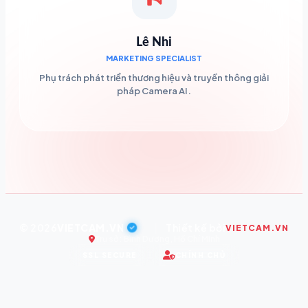
Lê Nhi
MARKETING SPECIALIST
Phụ trách phát triển thương hiệu và truyền thông giải
pháp Camera AI.
© 2026
VIETCAM.VN
|
Thiết kế bởi
VIETCAM.VN
Trụ sở: Bình Dương, Hồ Chí Minh
SSL SECURE
CHÍNH CHỦ