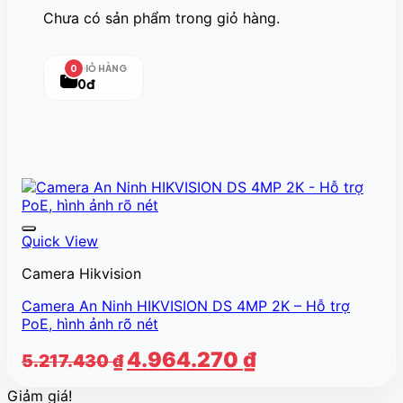
Chưa có sản phẩm trong giỏ hàng.
GIỎ HÀNG
0
0đ
Quick View
Camera Hikvision
Camera An Ninh HIKVISION DS 4MP 2K – Hỗ trợ
PoE, hình ảnh rõ nét
Giá
Giá
4.964.270
₫
5.217.430
₫
gốc
hiện
Giảm giá!
là:
tại