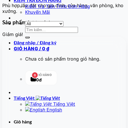
KIỂM TRA ĐƠN HÀNG
Phù hợp lắp đặt cho gia đình, cửa hàng, văn phòng, kho
Kiểm Tra Tiến Trình Đơn Hàng
xưởng.
Khuyến Mãi
Sản phẩm tương tự
Tìm
Giảm giá!
kiếm:
Đăng nhập / Đăng ký
GIỎ HÀNG /
0
₫
Chưa có sản phẩm trong giỏ hàng.
GIỎ HÀNG
0
0đ
Tiếng Việt
Tiếng Việt
English
Giỏ hàng