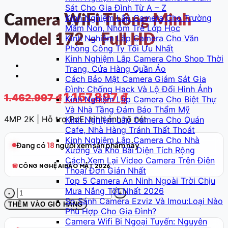
Sát Cho Gia Đình Từ A – Z
Camera WiFi Thông Minh
Kinh Nghiệm Lắp Camera Cho Trường
Mầm Non, Nhóm Trẻ Lớp Học
Model 172 – Full HD
Kinh Nghiệm Lắp Camera Cho Văn
Phòng Công Ty Tối Ưu Nhất
Kinh Nghiệm Lắp Camera Cho Shop Thời
Trang, Cửa Hàng Quần Áo
Cách Bảo Mật Camera Giám Sát Gia
Đình: Chống Hack Và Lộ Đổi Hình Ảnh
Giá
Giá
1.157.897
₫
1.462.997
₫
Kinh Nghiệm Lắp Camera Cho Biệt Thự
gốc
hiện
Và Nhà Tầng Đảm Bảo Thẩm Mỹ
là:
tại
4MP 2K | Hỗ trợ PoE, hình ảnh rõ nét
Kinh Nghiệm Lắp Camera Cho Quán
Cafe, Nhà Hàng Tránh Thất Thoát
1.462.997 ₫.
là:
Kinh Nghiệm Lắp Camera Cho Nhà
1.157.897 ₫.
Đang có
18
người xem sản phẩm này
Xưởng Và Kho Bãi Diện Tích Rộng
Cách Xem Lại Video Camera Trên Điện
CÔNG NGHỆ AI
BẢO MẬT 2026
Thoại Đơn Giản Nhất
Top 5 Camera An Ninh Ngoài Trời Chịu
Mưa Nắng Tốt Nhất 2026
Camera
So Sánh Camera Ezviz Và Imou:Loại Nào
WiFi
THÊM VÀO GIỎ HÀNG
Phù Hợp Cho Gia Đình?
Thông
Camera Wifi Bị Ngoại Tuyến: Nguyên
Minh