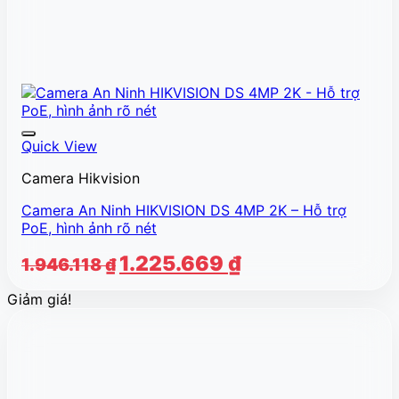
Quick View
Camera Hikvision
Camera An Ninh HIKVISION DS 4MP 2K – Hỗ trợ
PoE, hình ảnh rõ nét
Giá
Giá
1.225.669
₫
1.946.118
₫
gốc
hiện
Giảm giá!
là:
tại
1.946.118 ₫.
là:
1.225.669 ₫.