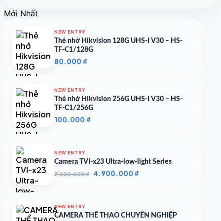
gốc
hiện
Mới Nhất
là:
tại
3.231.257 ₫.
là:
NEW ENTRY
2.799.216 ₫.
Thẻ nhớ Hikvision 128G UHS-I V30 – HS-
TF-C1/128G
80.000
₫
NEW ENTRY
Thẻ nhớ Hikvision 256G UHS-I V30 – HS-
TF-C1/256G
100.000
₫
NEW ENTRY
Camera TVI-x23 Ultra-low-light Series
Giá
Giá
4.900.000
₫
7.000.000
₫
gốc
hiện
là:
tại
7.000.000 ₫.
là:
NEW ENTRY
4.900.000 ₫.
CAMERA THỂ THAO CHUYÊN NGHIỆP