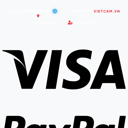
© 2026
VIETCAM.VN
|
Thiết kế bởi
VIETCAM.VN
Trụ sở: Bình Dương, Hồ Chí Minh
SSL SECURE
CHÍNH CHỦ