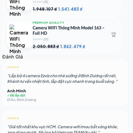
⭐⭐⭐⭐⭐
(0)
Giá
Giá
1.948.107
₫
1.541.483
₫
gốc
hiện
là:
tại
PREMIUM QUALITY
1.948.107 ₫.
là:
Camera WiFi Thông Minh Model 163 –
1.541.483 ₫.
🏆
Full HD
⭐⭐⭐⭐⭐
(0)
Giá
Giá
2.050.883
₫
1.862.479
₫
gốc
hiện
Đánh GIá
là:
tại
2.050.883 ₫.
là:
⭐⭐⭐⭐⭐
1.862.479 ₫.
"Lắp bộ 4 camera Ezviz cho nhà xưởng ở Bình Dương rất nét,
Khánh tư vấn nhiệt tình, lắp đặt cực nhanh trong buổi sáng."
Anh Minh
✓ Đã lắp đặt
Dĩ An, Bình Dương
⭐⭐⭐⭐⭐
"Giá tốt nhất khu vực HCM. Camera wifi Imou bắt sóng khỏe,
app dùng mượt. Sẽ ủng hộ Vietcam TEAM lâu dài."