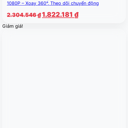
1080P – Xoay 360°, Theo dõi chuyển động
Giá
Giá
1.822.181
₫
2.304.546
₫
gốc
hiện
Giảm giá!
là:
tại
2.304.546 ₫.
là:
1.822.181 ₫.