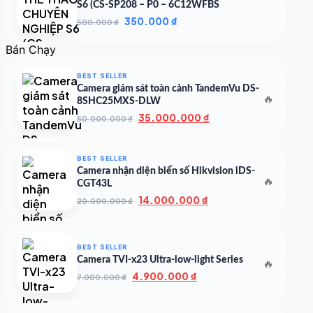
S6 (CS-SP208 – P0 – 6C12WFBS
Giá
Giá
350.000
₫
500.000
₫
gốc
hiện
là:
tại
Bán Chạy
500.000 ₫.
là:
350.000 ₫.
BEST SELLER
Camera giám sát toàn cảnh TandemVu DS-
🔥
8SHC25MXS-DLW
Giá
Giá
35.000.000
₫
50.000.000
₫
gốc
hiện
là:
tại
50.000.000 ₫.
là:
BEST SELLER
35.000.000 ₫.
Camera nhận diện biển số Hikvision iDS-
🔥
CGT43L
Giá
Giá
14.000.000
₫
20.000.000
₫
gốc
hiện
là:
tại
20.000.000 ₫.
là:
BEST SELLER
14.000.000 ₫.
Camera TVI-x23 Ultra-low-light Series
🔥
Giá
Giá
4.900.000
₫
7.000.000
₫
gốc
hiện
là:
tại