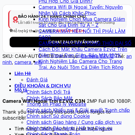
Phù Hợp Cho Gia Đình?
Thông
Camera Wifi Bị Ngoại Tuyến: Nguyên
Minh
Nhân Và Cách Khắc Phục
Model
BẢO HÀNH 24 THÁNG CHÍNH CHỦ
Kinh Nghiệm Chọn Mua Camera Giám
179
Lỗi 1 đổi 1 trong 30 ngày đầu tiên tại Biên Hòa - Bình Dương
Sát Cho Gia Đình Từ A – Z
–
CAMERA MẤT KẾT NỐI THÌ PHẢI LÀM
Full
Hỗ trợ kỹ thuật 24/7 bởi
VIETCAM TEAM
SAO?
HD
CHAT ZALO TƯ VẤN NGAY
CAMERA VIETCAM TRONG THỜI ĐẠI SỐ
số
Cách Đổi Mật Khẩu Camera Ezviz Trên
lượng
Điện Thoại Đơn Giản, Bảo Mật 100%
SKU:
CAM-AUTO-1178
Danh mục:
Camera EZVIZ
Thẻ:
an
Kinh Nghiệm Lắp Camera Cho Trang
ninh
,
camera
,
wifi
Trại, Ao Nuôi Tôm Cá Diện Tích Rộng
Liên Hệ
Đánh Giá
ĐIỀU KHOẢN & DỊCH VỤ
Mô tả
Chính Sách Đổi Trả
Chính Sách Bảo Mật
Camera WiFi Ngoài Trời EZVIZ C3N
2MP Full HD 1080P.
Thông tin Pháp lý Website
Chính sách Khiếu nại & Giải quyết Tranh chấp
Thank you for reading this post, don't forget to
Chính sách Sử dụng Cookie
subscribe!
Chính sách Giao hàng / Cung cấp dịch vụ
Chính sách Bảo hành / Hỗ trợ Dịch vụ
Tính năng: Chống nước, AI phát hiện người
Chính Sách Thanh Toán
Xem từ xa qua điện thoại