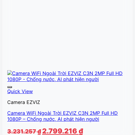
Quick View
Camera EZVIZ
Camera WiFi Ngoài Trời EZVIZ C3N 2MP Full HD
1080P – Chống nước, AI phát hiện người
Giá
Giá
2.799.216
₫
3.231.257
₫