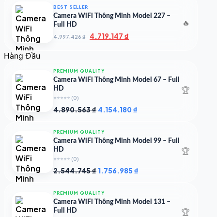
7.000.000 ₫.
là:
BEST SELLER
4.900.000 ₫.
Camera WiFi Thông Minh Model 227 –
🔥
Full HD
Giá
Giá
4.719.147
₫
4.997.426
₫
gốc
hiện
là:
tại
Hàng Đầu
4.997.426 ₫.
là:
4.719.147 ₫.
PREMIUM QUALITY
Camera WiFi Thông Minh Model 67 – Full
🏆
HD
⭐⭐⭐⭐⭐
(0)
Giá
Giá
4.890.563
₫
4.154.180
₫
gốc
hiện
là:
tại
PREMIUM QUALITY
4.890.563 ₫.
là:
Camera WiFi Thông Minh Model 99 – Full
4.154.180 ₫.
🏆
HD
⭐⭐⭐⭐⭐
(0)
Giá
Giá
2.544.745
₫
1.756.985
₫
gốc
hiện
là:
tại
PREMIUM QUALITY
2.544.745 ₫.
là:
Camera WiFi Thông Minh Model 131 –
1.756.985 ₫.
🏆
Full HD