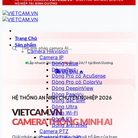
NGHIỆP TẠI BÌNH DƯƠNG
Trang Chủ
Sản phẩm
Camera Hikvision
Camera IP
Dòng value
Lắp nhanh 2H tại
HCM
Hỗ trợ 24/7 tại
Bình Dương
Dòng Pro
ƯU ĐÃI 🔥
Dòng Pro có AcuSense
Dòng Pro có ColorVu
Dòng DeepinView
Dòng PanoVu
HỆ THỐNG AN NINH CHUYÊN NGHIỆP 2026
Dòng đặc biệt
Dòng Ultra
VIETCAM.VN
Dòng Wi-Fi
Dòng PT
CAMERA THÔNG MINH AI
Dòng ảnh nhiệt
Camera PTZ
Giải pháp giám sát tiên tiến, bảo vệ tổ ấm của bạn
Camera Tubor HD