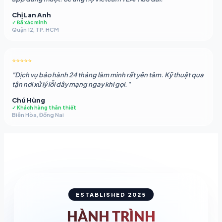
Chị Lan Anh
✓ Đã xác minh
Quận 12, TP. HCM
⭐⭐⭐⭐⭐
"Dịch vụ bảo hành 24 tháng làm mình rất yên tâm. Kỹ thuật qua
tận nơi xử lý lỗi dây mạng ngay khi gọi."
Chú Hùng
✓ Khách hàng thân thiết
Biên Hòa, Đồng Nai
ESTABLISHED 2025
HÀNH TRÌNH