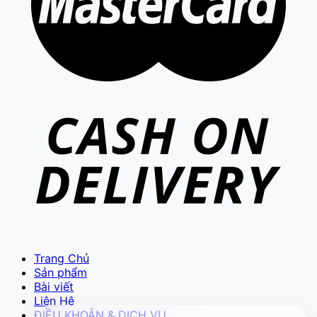
VIETCAM.VN
VC
Đang trực tuyến
Báo giá Camera
Tư vấn lắp đặt
Hỗ trợ kỹ thuật
Trang Chủ
Sản phẩm
Bài viết
Liên Hệ
ĐIỀU KHOẢN & DỊCH VỤ