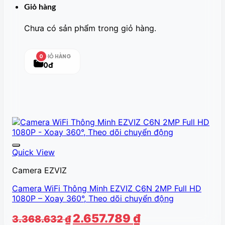
Giỏ hàng
Chưa có sản phẩm trong giỏ hàng.
GIỎ HÀNG
0
0đ
Quick View
Camera EZVIZ
Camera WiFi Thông Minh EZVIZ C6N 2MP Full HD
1080P – Xoay 360°, Theo dõi chuyển động
Giá
Giá
2.657.789
₫
3.368.632
₫