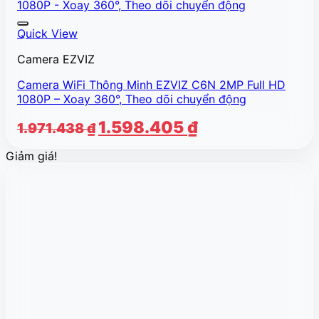
Quick View
Camera EZVIZ
Camera WiFi Thông Minh EZVIZ C6N 2MP Full HD
1080P – Xoay 360°, Theo dõi chuyển động
Giá
Giá
1.598.405
₫
1.971.438
₫
gốc
hiện
Giảm giá!
là:
tại
1.971.438 ₫.
là:
1.598.405 ₫.