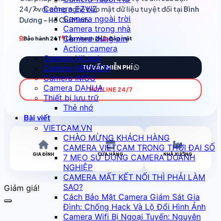
Camera EZVIZ
24/7 với công nghệ bảo mật dữ liệu tuyệt đối tại
Bình
Camera ngoài trời
Dương - Hồ Chí Minh
.
Camera trong nhà
Camera dùng pin
Bảo hành 24T
Lắp nhanh 2H
Bảo mật
Action camera
Camera HiLook
Camera KBVISION
TƯ VẤN MIỄN PHÍ
Camera IMOU
Camera DAHUA
HOTLINE 24/7
Thiết bị lưu trữ
Thẻ nhớ
Bài viết
VIETCAM.VN
CHÀO MỪNG KHÁCH HÀNG
CAMERA VIETCAM TRONG THỜI ĐẠI SỐ
GIA ĐÌNH
CỬA HÀNG
NHÀ XƯỞNG
7 MẸO SỬ DỤNG CAMERA DOANH
NGHIỆP
CAMERA MẤT KẾT NỐI THÌ PHẢI LÀM
SAO?
Giảm giá!
Cách Bảo Mật Camera Giám Sát Gia
Đình: Chống Hack Và Lộ Đổi Hình Ảnh
Camera Wifi Bị Ngoại Tuyến: Nguyên