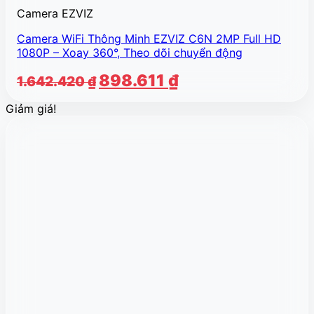
Camera EZVIZ
Camera WiFi Thông Minh EZVIZ C6N 2MP Full HD
1080P – Xoay 360°, Theo dõi chuyển động
Giá
Giá
898.611
₫
1.642.420
₫
gốc
hiện
Giảm giá!
là:
tại
1.642.420 ₫.
là:
898.611 ₫.