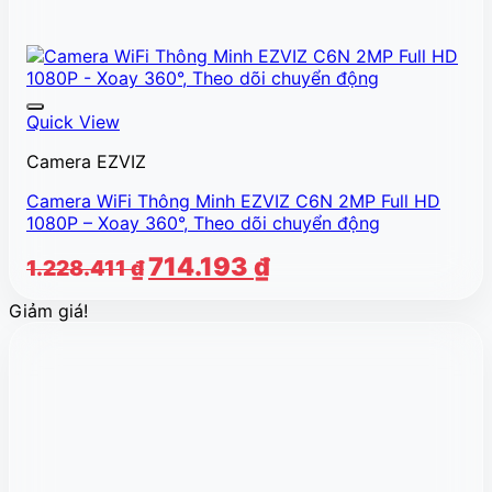
Quick View
Camera EZVIZ
Camera WiFi Thông Minh EZVIZ C6N 2MP Full HD
1080P – Xoay 360°, Theo dõi chuyển động
Giá
Giá
714.193
₫
1.228.411
₫
gốc
hiện
Giảm giá!
là:
tại
1.228.411 ₫.
là:
714.193 ₫.