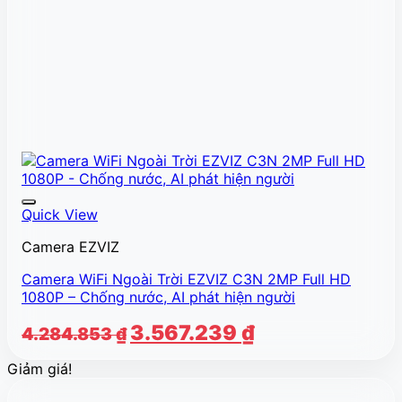
Quick View
Camera EZVIZ
Camera WiFi Ngoài Trời EZVIZ C3N 2MP Full HD
1080P – Chống nước, AI phát hiện người
Giá
Giá
3.567.239
₫
4.284.853
₫
gốc
hiện
Giảm giá!
là:
tại
4.284.853 ₫.
là: