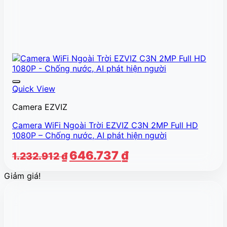
Quick View
Camera EZVIZ
Camera WiFi Ngoài Trời EZVIZ C3N 2MP Full HD
1080P – Chống nước, AI phát hiện người
Giá
Giá
646.737
₫
1.232.912
₫
gốc
hiện
Giảm giá!
là:
tại
1.232.912 ₫.
là:
646.737 ₫.