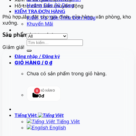
Hướng Dẫn Sử Dụng
Hỗ trợ cảnh báo chuyển động
KIỂM TRA ĐƠN HÀNG
Phù hợp lắp đặt cho gia đình, cửa hàng, văn phòng, kho
Kiểm Tra Tiến Trình Đơn Hàng
xưởng.
Khuyến Mãi
Sản phẩm tương tự
Tìm
Giảm giá!
kiếm:
Đăng nhập / Đăng ký
GIỎ HÀNG /
0
₫
Chưa có sản phẩm trong giỏ hàng.
GIỎ HÀNG
0
0đ
Tiếng Việt
Tiếng Việt
English