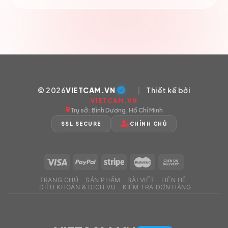
© 2026
VIETCAM.VN
|
Thiết kế bởi
VIETCAM.VN
Trụ sở: Bình Dương, Hồ Chí Minh
SSL SECURE
CHÍNH CHỦ
TRANG CHỦ
SẢN PHẨM
BÀI VIẾT
LIÊN HỆ
ĐIỀU KHOẢN & DỊCH VỤ
KIỂM TRA ĐƠN HÀNG