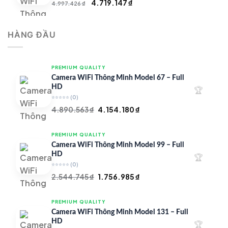
Giá
Giá
4.719.147
₫
4.997.426
₫
gốc
hiện
là:
tại
HÀNG ĐẦU
4.997.426 ₫.
là:
4.719.147 ₫.
PREMIUM QUALITY
Camera WiFi Thông Minh Model 67 – Full
HD
🏆
⭐⭐⭐⭐⭐
(0)
Giá
Giá
4.890.563
₫
4.154.180
₫
gốc
hiện
là:
tại
PREMIUM QUALITY
4.890.563 ₫.
là:
Camera WiFi Thông Minh Model 99 – Full
4.154.180 ₫.
HD
🏆
⭐⭐⭐⭐⭐
(0)
Giá
Giá
2.544.745
₫
1.756.985
₫
gốc
hiện
là:
tại
PREMIUM QUALITY
2.544.745 ₫.
là:
Camera WiFi Thông Minh Model 131 – Full
1.756.985 ₫.
HD
🏆