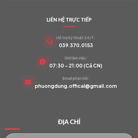
LIÊN HỆ TRỰC TIẾP
Hỗ trợ kỹ thuật 24/7:
039.370.0153
Giờ làm việc:
VIETCAM.VN
07:30 - 21:00 (Cả CN)
VC
Đang trực tuyến
Email phản hồi:
phuongdung.offical@gmail.com
Báo giá Camera
Tư vấn lắp đặt
ĐỊA CHỈ
Hỗ trợ kỹ thuật