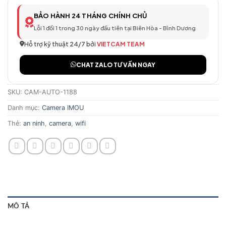
BẢO HÀNH 24 THÁNG CHÍNH CHỦ
Lỗi 1 đổi 1 trong 30 ngày đầu tiên tại Biên Hòa - Bình Dương
Hỗ trợ kỹ thuật 24/7 bởi
VIETCAM TEAM
CHAT ZALO TƯ VẤN NGAY
SKU:
CAM-AUTO-1188
Danh mục:
Camera IMOU
Thẻ:
an ninh
,
camera
,
wifi
MÔ TẢ