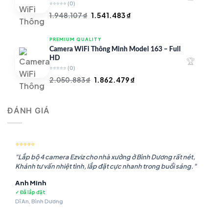
⭐⭐⭐⭐⭐
(0)
Giá
Giá
1.948.107
₫
1.541.483
₫
gốc
hiện
là:
tại
PREMIUM QUALITY
1.948.107 ₫.
là:
Camera WiFi Thông Minh Model 163 – Full
1.541.483 ₫.
HD
🏆
⭐⭐⭐⭐⭐
(0)
Giá
Giá
2.050.883
₫
1.862.479
₫
gốc
hiện
là:
tại
ĐÁNH GIÁ
2.050.883 ₫.
là:
1.862.479 ₫.
⭐⭐⭐⭐⭐
"Lắp bộ 4 camera Ezviz cho nhà xưởng ở Bình Dương rất nét,
Khánh tư vấn nhiệt tình, lắp đặt cực nhanh trong buổi sáng."
Anh Minh
✓ Đã lắp đặt
Dĩ An, Bình Dương