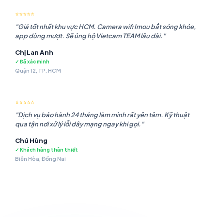
⭐⭐⭐⭐⭐
"Giá tốt nhất khu vực HCM. Camera wifi Imou bắt sóng khỏe,
app dùng mượt. Sẽ ủng hộ Vietcam TEAM lâu dài."
Chị Lan Anh
✓ Đã xác minh
Quận 12, TP. HCM
⭐⭐⭐⭐⭐
"Dịch vụ bảo hành 24 tháng làm mình rất yên tâm. Kỹ thuật
qua tận nơi xử lý lỗi dây mạng ngay khi gọi."
Chú Hùng
✓ Khách hàng thân thiết
Biên Hòa, Đồng Nai