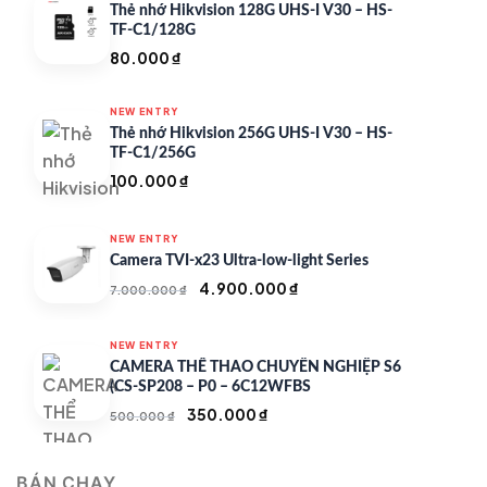
Thẻ nhớ Hikvision 128G UHS-I V30 – HS-
TF-C1/128G
80.000
₫
NEW ENTRY
Thẻ nhớ Hikvision 256G UHS-I V30 – HS-
TF-C1/256G
100.000
₫
NEW ENTRY
Camera TVI-x23 Ultra-low-light Series
Giá
Giá
4.900.000
₫
7.000.000
₫
gốc
hiện
là:
tại
NEW ENTRY
7.000.000 ₫.
là:
CAMERA THỂ THAO CHUYÊN NGHIỆP S6
4.900.000 ₫.
(CS-SP208 – P0 – 6C12WFBS
Giá
Giá
350.000
₫
500.000
₫
gốc
hiện
là:
tại
BÁN CHẠY
500.000 ₫.
là: