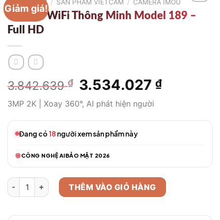
TRANG CHỦ
/
SẢN PHẨM VIETCAM
/
CAMERA IMOU
Giảm giá!
Camera WiFi Thông Minh Model 189 –
Full HD
Giá
3.534.027
Giá
₫
₫
3.842.639
gốc
hiện
3MP 2K | Xoay 360°, AI phát hiện người
là:
tại
3.842.639 ₫.
là:
3.534.027
Đang có
18
người xem sản phẩm này
CÔNG NGHỆ AI
BẢO MẬT 2026
Camera WiFi Thông Minh Model 189 – Full HD số lượng
THÊM VÀO GIỎ HÀNG