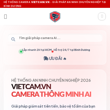
Skip
HỆ THỐNG CAMERA
VIETCAM.VN
- GIẢI PHÁP AN NINH CHUYÊN NGHIỆP TẠI
BÌNH DƯƠNG
to
content
Lắp nhanh 2H tại
HCM
Hỗ trợ 24/7 tại
Bình Dương
ƯU ĐÃI 🔥
HỆ THỐNG AN NINH CHUYÊN NGHIỆP 2026
VIETCAM.VN
CAMERA THÔNG MINH AI
Giải pháp giám sát tiên tiến, bảo vệ tổ ấm của bạn