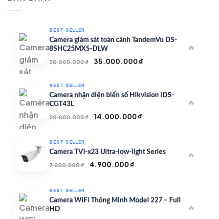
350.000 ₫.
BEST SELLER
Camera giám sát toàn cảnh TandemVu DS-
🔥
8SHC25MXS-DLW
Giá
Giá
35.000.000
₫
50.000.000
₫
gốc
hiện
là:
tại
BEST SELLER
50.000.000 ₫.
là:
Camera nhận diện biển số Hikvision iDS-
🔥
35.000.000 ₫.
CGT43L
Giá
Giá
14.000.000
₫
20.000.000
₫
gốc
hiện
là:
tại
BEST SELLER
20.000.000 ₫.
là:
Camera TVI-x23 Ultra-low-light Series
🔥
14.000.000 ₫.
Giá
Giá
4.900.000
₫
7.000.000
₫
gốc
hiện
là:
tại
BEST SELLER
7.000.000 ₫.
là:
Camera WiFi Thông Minh Model 227 – Full
🔥
4.900.000 ₫.
HD