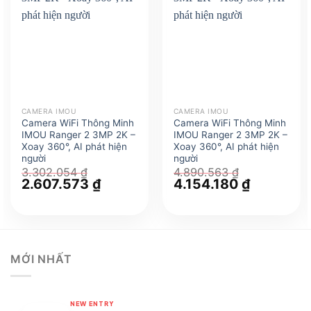
CAMERA IMOU
CAMERA IMOU
Camera WiFi Thông Minh
Camera WiFi Thông Minh
IMOU Ranger 2 3MP 2K –
IMOU Ranger 2 3MP 2K –
Xoay 360°, AI phát hiện
Xoay 360°, AI phát hiện
người
người
3.302.054
₫
4.890.563
₫
Giá
2.607.573
₫
Giá
Giá
4.154.180
₫
Giá
gốc
hiện
gốc
hiện
là:
tại
là:
tại
3.302.054 ₫.
là:
4.890.563 ₫.
là:
2.607.573 ₫.
4.154.180 ₫
MỚI NHẤT
NEW ENTRY