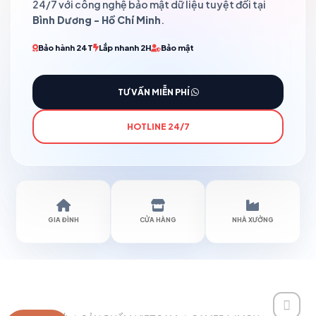
24/7 với công nghệ bảo mật dữ liệu tuyệt đối tại
Bình Dương - Hồ Chí Minh
.
Bảo hành 24T
Lắp nhanh 2H
Bảo mật
TƯ VẤN MIỄN PHÍ
HOTLINE 24/7
GIA ĐÌNH
CỬA HÀNG
NHÀ XƯỞNG