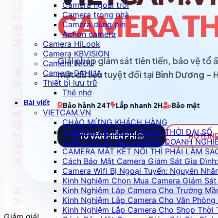
Camera ngoài trời
Camera trong nhà
CAMERA TH
Camera dùng pin
Action camera
Camera HiLook
Camera KBVISION
Giải pháp giám sát tiên tiến, bảo vệ t
Camera IMOU
Camera DAHUA
mật dữ liệu tuyệt đối tại
Bình Dương - 
Thiết bị lưu trữ
Thẻ nhớ
Bài viết
Bảo hành 24T
Lắp nhanh 2H
Bảo mật
VIETCAM.VN
CHÀO MỪNG KHÁCH HÀNG
CAMERA VIETCAM TRONG THỜI ĐẠI SỐ
TƯ VẤN MIỄN PHÍ
HOTLINE
7 MẸO SỬ DỤNG CAMERA DOANH NGHI
CAMERA MẤT KẾT NỐI THÌ PHẢI LÀM SA
Cách Bảo Mật Camera Giám Sát Gia Đình:
Camera Wifi Bị Ngoại Tuyến: Nguyên Nhâ
Kinh Nghiệm Chọn Mua Camera Giám Sát 
Kinh Nghiệm Lắp Camera Cho Trường Mầ
Kinh Nghiệm Lắp Camera Cho Văn Phòng 
Kinh Nghiệm Lắp Camera Cho Shop Thời 
Giảm giá!