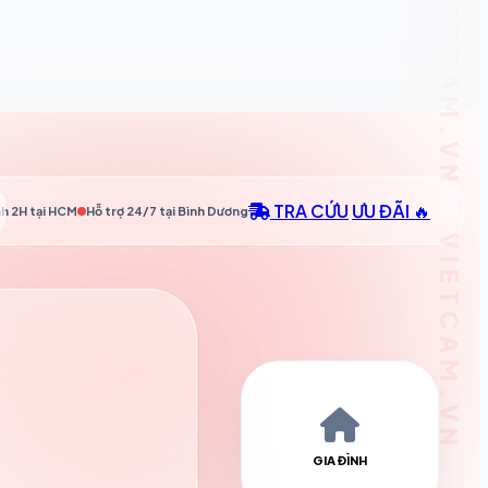
TRA CỨU
ƯU ĐÃI 🔥
h 2H tại
HCM
Hỗ trợ 24/7 tại
Bình Dương
GIA ĐÌNH