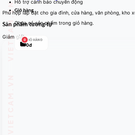
Hỗ trợ cảnh báo chuyển động
Giỏ hàng
Phù hợp lắp đặt cho gia đình, cửa hàng, văn phòng, kho 
Chưa có sản phẩm trong giỏ hàng.
Sản phẩm tương tự
Giảm giá!
GIỎ HÀNG
0
0đ