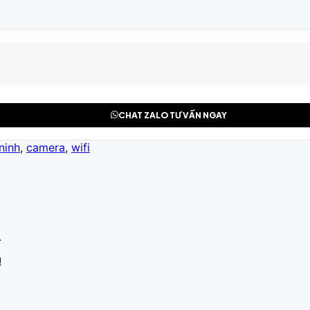
CHAT ZALO TƯ VẤN NGAY
ninh
,
camera
,
wifi
.
!