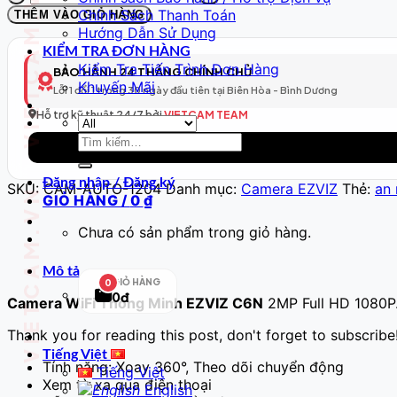
VIETCAM.VN VIETCAM.VN VIETCAM.VN VIETCAM.VN VIETCAM.VN VIETCAM.VN
WiFi
Chính Sách Thanh Toán
THÊM VÀO GIỎ HÀNG
Thông
Hướng Dẫn Sử Dụng
Minh
KIỂM TRA ĐƠN HÀNG
Model
Kiểm Tra Tiến Trình Đơn Hàng
BẢO HÀNH 24 THÁNG CHÍNH CHỦ
205
Khuyến Mãi
Lỗi 1 đổi 1 trong 30 ngày đầu tiên tại Biên Hòa - Bình Dương
–
Full
Hỗ trợ kỹ thuật 24/7 bởi
VIETCAM TEAM
HD
Tìm
số
kiếm:
lượng
Đăng nhập / Đăng ký
SKU:
CAM-AUTO-1204
Danh mục:
Camera EZVIZ
Thẻ:
an 
GIỎ HÀNG /
0
₫
Chưa có sản phẩm trong giỏ hàng.
Mô tả
GIỎ HÀNG
0
0đ
Camera WiFi Thông Minh EZVIZ C6N
2MP Full HD 1080P
Thank you for reading this post, don't forget to subscribe
Tiếng Việt
Tính năng: Xoay 360°, Theo dõi chuyển động
Tiếng Việt
Xem từ xa qua điện thoại
English