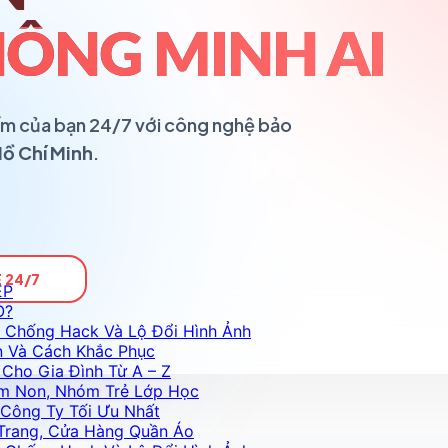
ÔNG MINH AI
ổ ấm của bạn 24/7 với công nghệ bảo
Hồ Chí Minh
.
 24/7
ỆP
O?
 Chống Hack Và Lộ Đổi Hình Ảnh
n Và Cách Khắc Phục
Cho Gia Đình Từ A – Z
m Non, Nhóm Trẻ Lớp Học
Công Ty Tối Ưu Nhất
Trang, Cửa Hàng Quần Áo