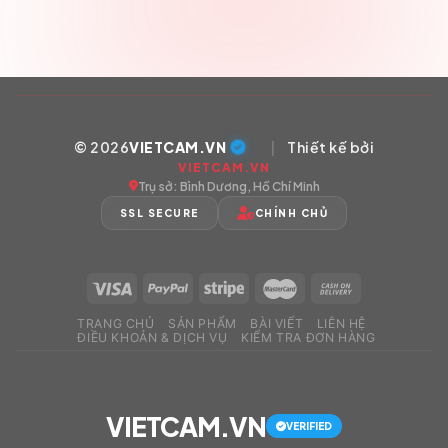
© 2026
VIETCAM.VN
|
Thiết kế bởi
VIETCAM.VN
Trụ sở: Bình Dương, Hồ Chí Minh
SSL SECURE
CHÍNH CHỦ
TRANG CHỦ
SẢN PHẨM
BÀI VIẾT
LIÊN HỆ
ĐIỀU KHOẢN & DỊCH VỤ
KIỂM TRA ĐƠN HÀNG
VIETCAM.VN
VERIFIED