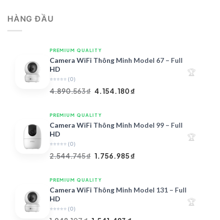
là:
tại
HÀNG ĐẦU
4.997.426 ₫.
là:
4.719.147 ₫.
PREMIUM QUALITY
Camera WiFi Thông Minh Model 67 – Full
HD
🏆
⭐⭐⭐⭐⭐
(0)
Giá
Giá
4.890.563
₫
4.154.180
₫
gốc
hiện
là:
tại
PREMIUM QUALITY
4.890.563 ₫.
là:
Camera WiFi Thông Minh Model 99 – Full
4.154.180 ₫.
HD
🏆
⭐⭐⭐⭐⭐
(0)
Giá
Giá
2.544.745
₫
1.756.985
₫
gốc
hiện
là:
tại
PREMIUM QUALITY
2.544.745 ₫.
là:
Camera WiFi Thông Minh Model 131 – Full
1.756.985 ₫.
HD
🏆
⭐⭐⭐⭐⭐
(0)