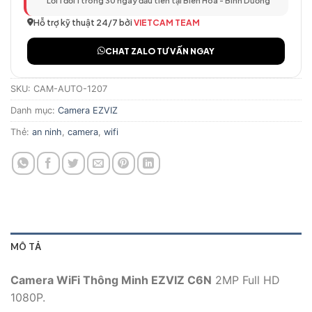
Lỗi 1 đổi 1 trong 30 ngày đầu tiên tại Biên Hòa - Bình Dương
Hỗ trợ kỹ thuật 24/7 bởi
VIETCAM TEAM
CHAT ZALO TƯ VẤN NGAY
SKU:
CAM-AUTO-1207
Danh mục:
Camera EZVIZ
Thẻ:
an ninh
,
camera
,
wifi
MÔ TẢ
Camera WiFi Thông Minh EZVIZ C6N
2MP Full HD
1080P.