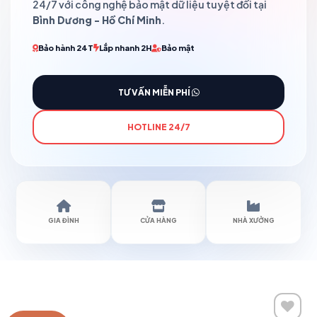
24/7 với công nghệ bảo mật dữ liệu tuyệt đối tại
Bình Dương - Hồ Chí Minh
.
Bảo hành 24T
Lắp nhanh 2H
Bảo mật
TƯ VẤN MIỄN PHÍ
HOTLINE 24/7
GIA ĐÌNH
CỬA HÀNG
NHÀ XƯỞNG