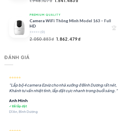
Giá
Giá
1.948.107
₫
1.541.483
₫
gốc
hiện
là:
tại
PREMIUM QUALITY
1.948.107 ₫.
là:
Camera WiFi Thông Minh Model 163 – Full
1.541.483 ₫.
HD
🏆
⭐⭐⭐⭐⭐
(0)
Giá
Giá
2.050.883
₫
1.862.479
₫
gốc
hiện
là:
tại
ĐÁNH GIÁ
2.050.883 ₫.
là:
1.862.479 ₫.
⭐⭐⭐⭐⭐
"Lắp bộ 4 camera Ezviz cho nhà xưởng ở Bình Dương rất nét,
Khánh tư vấn nhiệt tình, lắp đặt cực nhanh trong buổi sáng."
Anh Minh
✓ Đã lắp đặt
Dĩ An, Bình Dương
⭐⭐⭐⭐⭐