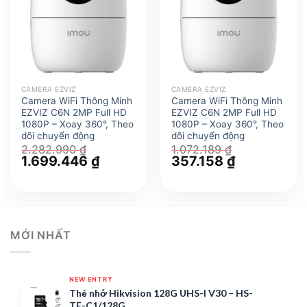
CAMERA EZVIZ
CAMERA EZVIZ
Camera WiFi Thông Minh
Camera WiFi Thông Minh
EZVIZ C6N 2MP Full HD
EZVIZ C6N 2MP Full HD
1080P – Xoay 360°, Theo
1080P – Xoay 360°, Theo
dõi chuyển động
dõi chuyển động
2.282.990
₫
1.072.189
₫
Giá
1.699.446
₫
Giá
Giá
357.158
₫
Giá
gốc
hiện
gốc
hiện
là:
tại
là:
tại
2.282.990 ₫.
là:
1.072.189 ₫.
là:
1.699.446 ₫.
357.158 ₫.
MỚI NHẤT
NEW ENTRY
Thẻ nhớ Hikvision 128G UHS-I V30 – HS-
TF-C1/128G