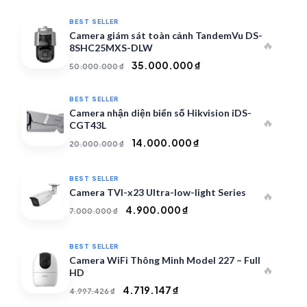
BEST SELLER
Camera giám sát toàn cảnh TandemVu DS-
🔥
8SHC25MXS-DLW
Giá
Giá
35.000.000
₫
50.000.000
₫
gốc
hiện
là:
tại
BEST SELLER
50.000.000 ₫.
là:
Camera nhận diện biển số Hikvision iDS-
🔥
35.000.000 ₫.
CGT43L
Giá
Giá
14.000.000
₫
20.000.000
₫
gốc
hiện
là:
tại
BEST SELLER
20.000.000 ₫.
là:
Camera TVI-x23 Ultra-low-light Series
🔥
14.000.000 ₫.
Giá
Giá
4.900.000
₫
7.000.000
₫
gốc
hiện
là:
tại
BEST SELLER
7.000.000 ₫.
là:
Camera WiFi Thông Minh Model 227 – Full
🔥
4.900.000 ₫.
HD
Giá
Giá
4.719.147
₫
4.997.426
₫
gốc
hiện