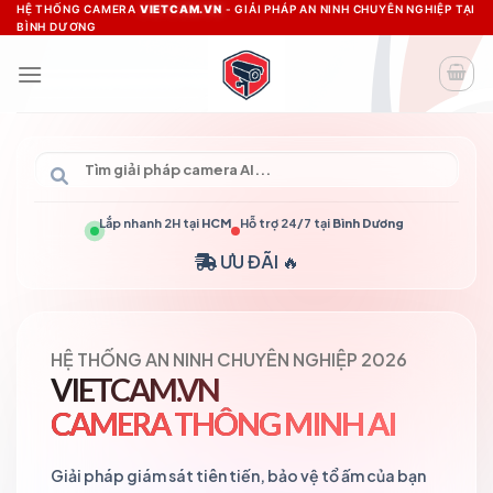
Skip
HỆ THỐNG CAMERA
VIETCAM.VN
- GIẢI PHÁP AN NINH CHUYÊN NGHIỆP TẠI
BÌNH DƯƠNG
to
content
Lắp nhanh 2H tại
HCM
Hỗ trợ 24/7 tại
Bình Dương
ƯU ĐÃI 🔥
HỆ THỐNG AN NINH CHUYÊN NGHIỆP 2026
VIETCAM.VN
CAMERA THÔNG MINH AI
Giải pháp giám sát tiên tiến, bảo vệ tổ ấm của bạn