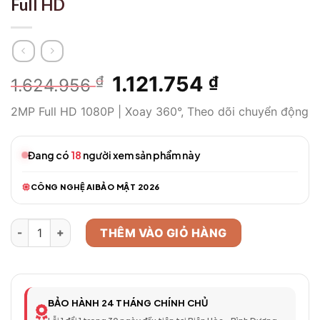
Full HD
Giá
1.121.754
Giá
₫
₫
1.624.956
gốc
hiện
2MP Full HD 1080P | Xoay 360°, Theo dõi chuyển động
là:
tại
1.624.956 ₫.
là:
1.121.754 ₫.
Đang có
18
người xem sản phẩm này
CÔNG NGHỆ AI
BẢO MẬT 2026
Camera WiFi Thông Minh Model 208 – Full HD số lượng
THÊM VÀO GIỎ HÀNG
BẢO HÀNH 24 THÁNG CHÍNH CHỦ