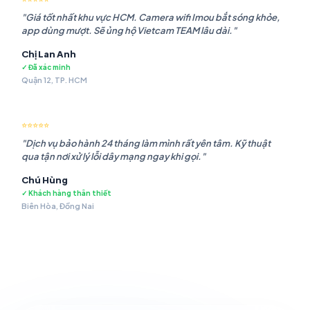
"Giá tốt nhất khu vực HCM. Camera wifi Imou bắt sóng khỏe,
app dùng mượt. Sẽ ủng hộ Vietcam TEAM lâu dài."
Chị Lan Anh
✓ Đã xác minh
Quận 12, TP. HCM
⭐⭐⭐⭐⭐
"Dịch vụ bảo hành 24 tháng làm mình rất yên tâm. Kỹ thuật
qua tận nơi xử lý lỗi dây mạng ngay khi gọi."
Chú Hùng
✓ Khách hàng thân thiết
Biên Hòa, Đồng Nai