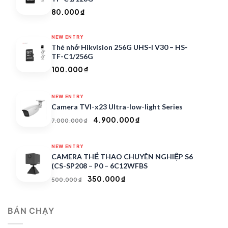
80.000
₫
NEW ENTRY
Thẻ nhớ Hikvision 256G UHS-I V30 – HS-
TF-C1/256G
100.000
₫
NEW ENTRY
Camera TVI-x23 Ultra-low-light Series
Giá
Giá
4.900.000
₫
7.000.000
₫
gốc
hiện
là:
tại
NEW ENTRY
7.000.000 ₫.
là:
CAMERA THỂ THAO CHUYÊN NGHIỆP S6
4.900.000 ₫.
(CS-SP208 – P0 – 6C12WFBS
Giá
Giá
350.000
₫
500.000
₫
gốc
hiện
là:
tại
BÁN CHẠY
500.000 ₫.
là:
350.000 ₫.