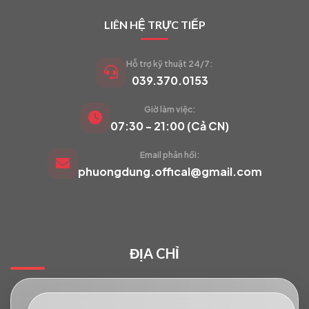
LIÊN HỆ TRỰC TIẾP
Hỗ trợ kỹ thuật 24/7:
039.370.0153
Giờ làm việc:
VIETCAM.VN
07:30 - 21:00 (Cả CN)
VC
Đang trực tuyến
Email phản hồi:
phuongdung.offical@gmail.com
Báo giá Camera
Tư vấn lắp đặt
ĐỊA CHỈ
Hỗ trợ kỹ thuật