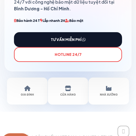
24/7 với công nghệ bảo mật dữ liệu tuyệt đối tại
Bình Dương - Hồ Chí Minh
.
Bảo hành 24T
Lắp nhanh 2H
Bảo mật
TƯ VẤN MIỄN PHÍ
HOTLINE 24/7
GIA ĐÌNH
CỬA HÀNG
NHÀ XƯỞNG