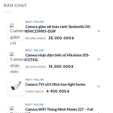
là:
tại
BÁN CHẠY
500.000 ₫.
là:
350.000 ₫.
BEST SELLER
Camera giám sát toàn cảnh TandemVu DS-
🔥
8SHC25MXS-DLW
Giá
Giá
35.000.000
₫
50.000.000
₫
gốc
hiện
là:
tại
BEST SELLER
50.000.000 ₫.
là:
Camera nhận diện biển số Hikvision iDS-
🔥
35.000.000 ₫.
CGT43L
Giá
Giá
14.000.000
₫
20.000.000
₫
gốc
hiện
là:
tại
BEST SELLER
20.000.000 ₫.
là:
Camera TVI-x23 Ultra-low-light Series
🔥
14.000.000 ₫.
Giá
Giá
4.900.000
₫
7.000.000
₫
gốc
hiện
là:
tại
BEST SELLER
7.000.000 ₫.
là:
Camera WiFi Thông Minh Model 227 – Full