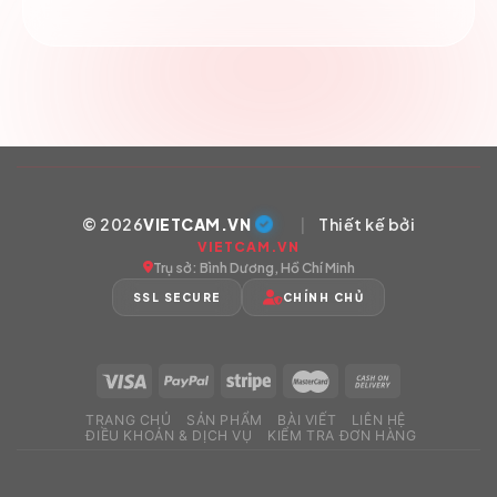
© 2026
VIETCAM.VN
|
Thiết kế bởi
VIETCAM.VN
Trụ sở: Bình Dương, Hồ Chí Minh
SSL SECURE
CHÍNH CHỦ
TRANG CHỦ
SẢN PHẨM
BÀI VIẾT
LIÊN HỆ
ĐIỀU KHOẢN & DỊCH VỤ
KIỂM TRA ĐƠN HÀNG