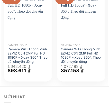
CAMERA EZVIZ
CAMERA EZVIZ
Camera WiFi Thông Minh
Camera WiFi Thông Minh
EZVIZ C6N 2MP Full HD
EZVIZ C6N 2MP Full HD
1080P – Xoay 360°, Theo
1080P – Xoay 360°, Theo
dõi chuyển động
dõi chuyển động
1.642.420
₫
1.072.189
₫
Giá
898.611
₫
Giá
Giá
357.158
₫
Giá
gốc
hiện
gốc
hiện
là:
tại
là:
tại
1.642.420 ₫.
là:
1.072.189 ₫.
là:
898.611 ₫.
357.158 ₫.
MỚI NHẤT