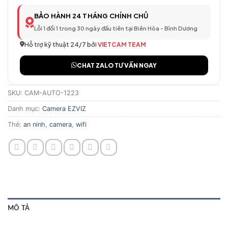
BẢO HÀNH 24 THÁNG CHÍNH CHỦ
Lỗi 1 đổi 1 trong 30 ngày đầu tiên tại Biên Hòa - Bình Dương
Hỗ trợ kỹ thuật 24/7 bởi
VIETCAM TEAM
CHAT ZALO TƯ VẤN NGAY
SKU:
CAM-AUTO-1223
Danh mục:
Camera EZVIZ
Thẻ:
an ninh
,
camera
,
wifi
MÔ TẢ