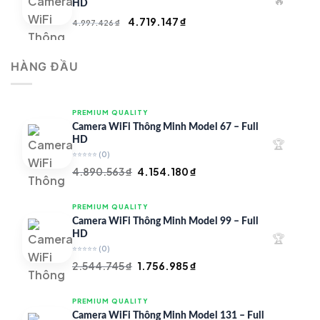
🔥
4.900.000 ₫.
HD
Giá
Giá
4.719.147
₫
4.997.426
₫
gốc
hiện
là:
tại
HÀNG ĐẦU
4.997.426 ₫.
là:
4.719.147 ₫.
PREMIUM QUALITY
Camera WiFi Thông Minh Model 67 – Full
HD
🏆
⭐⭐⭐⭐⭐
(0)
Giá
Giá
4.890.563
₫
4.154.180
₫
gốc
hiện
là:
tại
PREMIUM QUALITY
4.890.563 ₫.
là:
Camera WiFi Thông Minh Model 99 – Full
4.154.180 ₫.
HD
🏆
⭐⭐⭐⭐⭐
(0)
Giá
Giá
2.544.745
₫
1.756.985
₫
gốc
hiện
là:
tại
PREMIUM QUALITY
2.544.745 ₫.
là:
Camera WiFi Thông Minh Model 131 – Full