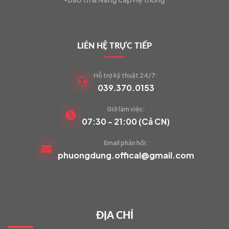
LIÊN HỆ TRỰC TIẾP
Hỗ trợ kỹ thuật 24/7:
039.370.0153
Giờ làm việc:
VIETCAM.VN
07:30 - 21:00 (Cả CN)
VC
Đang trực tuyến
Email phản hồi:
phuongdung.offical@gmail.com
Báo giá Camera
Tư vấn lắp đặt
ĐỊA CHỈ
Hỗ trợ kỹ thuật