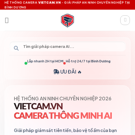
Skip
HỆ THỐNG CAMERA
VIETCAM.VN
- GIẢI PHÁP AN NINH CHUYÊN NGHIỆP TẠI
BÌNH DƯƠNG
to
content
Lắp nhanh 2H tại
HCM
Hỗ trợ 24/7 tại
Bình Dương
ƯU ĐÃI 🔥
HỆ THỐNG AN NINH CHUYÊN NGHIỆP 2026
VIETCAM.VN
CAMERA THÔNG MINH AI
Giải pháp giám sát tiên tiến, bảo vệ tổ ấm của bạn