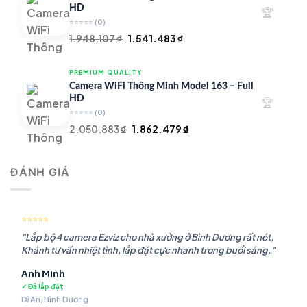
1.756.985 ₫.
HD
🏆
⭐⭐⭐⭐⭐
(0)
Giá
Giá
1.948.107
₫
1.541.483
₫
gốc
hiện
là:
tại
PREMIUM QUALITY
1.948.107 ₫.
là:
Camera WiFi Thông Minh Model 163 – Full
1.541.483 ₫.
HD
🏆
⭐⭐⭐⭐⭐
(0)
Giá
Giá
2.050.883
₫
1.862.479
₫
gốc
hiện
là:
tại
ĐÁNH GIÁ
2.050.883 ₫.
là:
1.862.479 ₫.
⭐⭐⭐⭐⭐
"Lắp bộ 4 camera Ezviz cho nhà xưởng ở Bình Dương rất nét,
Khánh tư vấn nhiệt tình, lắp đặt cực nhanh trong buổi sáng."
Anh Minh
✓ Đã lắp đặt
Dĩ An, Bình Dương