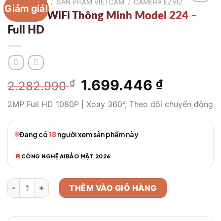
TRANG CHỦ
/
SẢN PHẨM VIETCAM
/
CAMERA EZVIZ
Giảm giá!
Camera WiFi Thông Minh Model 224 –
Full HD
Giá
1.699.446
Giá
₫
₫
2.282.990
gốc
hiện
2MP Full HD 1080P | Xoay 360°, Theo dõi chuyển động
là:
tại
2.282.990 ₫.
là:
1.699.446
Đang có
18
người xem sản phẩm này
CÔNG NGHỆ AI
BẢO MẬT 2026
Camera WiFi Thông Minh Model 224 – Full HD số lượng
THÊM VÀO GIỎ HÀNG