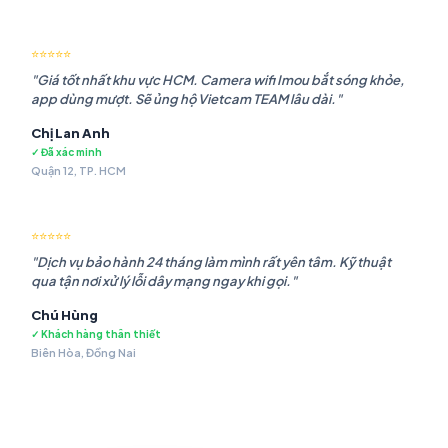
⭐⭐⭐⭐⭐
"Giá tốt nhất khu vực HCM. Camera wifi Imou bắt sóng khỏe,
app dùng mượt. Sẽ ủng hộ Vietcam TEAM lâu dài."
Chị Lan Anh
✓ Đã xác minh
Quận 12, TP. HCM
⭐⭐⭐⭐⭐
"Dịch vụ bảo hành 24 tháng làm mình rất yên tâm. Kỹ thuật
qua tận nơi xử lý lỗi dây mạng ngay khi gọi."
Chú Hùng
✓ Khách hàng thân thiết
Biên Hòa, Đồng Nai