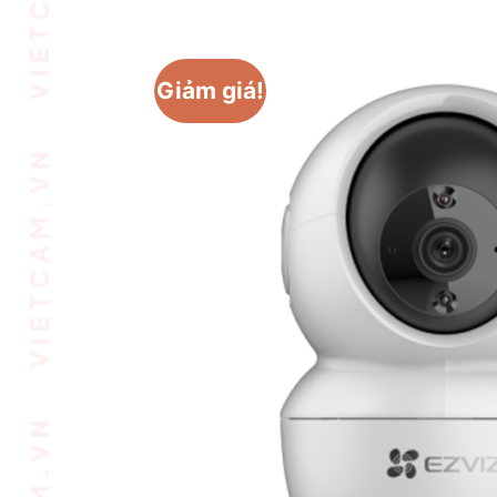
Giảm giá!