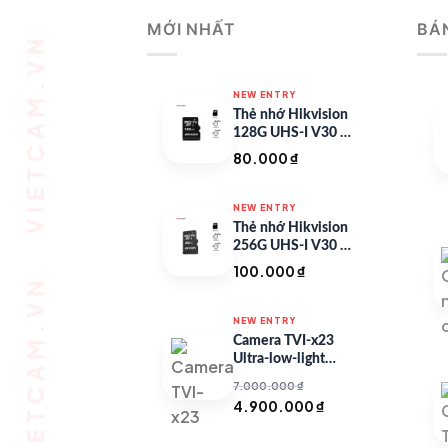
MỚI NHẤT
BÁ
NEW ENTRY
Thẻ nhớ Hikvision
128G UHS-I V30 –
HS-TF-C1/128G
80.000
₫
NEW ENTRY
Thẻ nhớ Hikvision
256G UHS-I V30 –
HS-TF-C1/256G
100.000
₫
NEW ENTRY
Camera TVI-x23
Ultra-low-light
Series
7.000.000
₫
Giá
Giá
4.900.000
₫
gốc
hiện