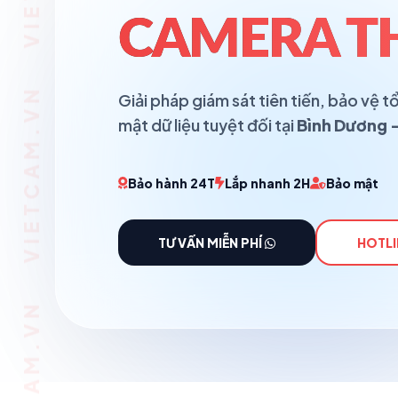
VIETCAM.VN VIETCAM.VN VIETCAM.VN VIETCAM.VN VIETCAM.VN VIETCAM.VN
CAMERA T
Giải pháp giám sát tiên tiến, bảo vệ
mật dữ liệu tuyệt đối tại
Bình Dương -
Bảo hành 24T
Lắp nhanh 2H
Bảo mật
TƯ VẤN MIỄN PHÍ
HOTLI