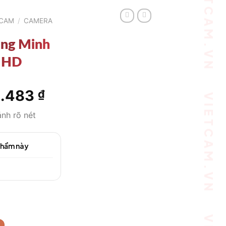
TCAM
/
CAMERA
ông Minh
l HD
1.483
Giá
₫
hiện
ảnh rõ nét
tại
.107 ₫.
là:
1.541.483 ₫.
phẩm này
 231 – Full HD số lượng