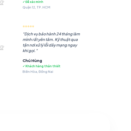
🏆
✓ Đã xác minh
Quận 12, TP. HCM
⭐⭐⭐⭐⭐
"Dịch vụ bảo hành 24 tháng làm
mình rất yên tâm. Kỹ thuật qua
.483 ₫.
tận nơi xử lý lỗi dây mạng ngay
🏆
khi gọi."
Chú Hùng
✓ Khách hàng thân thiết
Biên Hòa, Đồng Nai
.479 ₫.