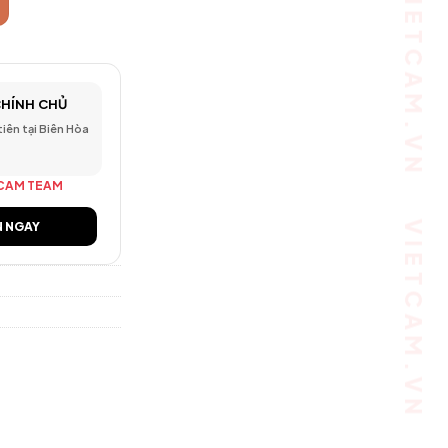
CHÍNH CHỦ
 tiên tại Biên Hòa
CAM TEAM
N NGAY