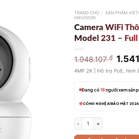
TRANG CHỦ
/
SẢN PHẨM VIE
HIKVISION
Camera WiFi Th
Model 231 – Ful
Giá
1.54
₫
1.948.107
gốc
4MP 2K | Hỗ trợ PoE, hình 
là:
1.948
Đang có
18
người xem sản 
CÔNG NGHỆ AI
BẢO MẬT 2026
Camera WiFi Thông Minh Model