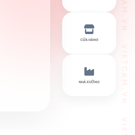
VIETCAM.VN VIETCAM.VN VIETCAM.VN VIETCAM.VN VIETCAM.VN VIETCAM.VN
CỬA HÀNG
NHÀ XƯỞNG