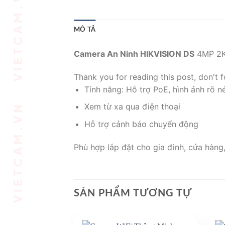
MÔ TẢ
Camera An Ninh HIKVISION DS
4MP 2K
Thank you for reading this post, don't f
Tính năng: Hỗ trợ PoE, hình ảnh rõ n
Xem từ xa qua điện thoại
Hỗ trợ cảnh báo chuyển động
Phù hợp lắp đặt cho gia đình, cửa hàng
SẢN PHẨM TƯƠNG TỰ