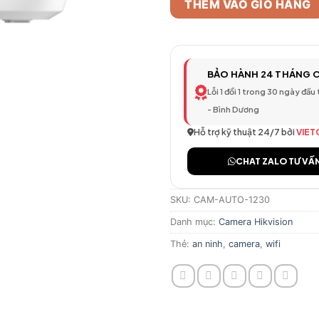
THÊM VÀO GIỎ HÀNG
BẢO HÀNH 24 THÁNG 
Lỗi 1 đổi 1 trong 30 ngày đầu
- Bình Dương
Hỗ trợ kỹ thuật 24/7 bởi
VIET
CHAT ZALO TƯ VẤ
SKU:
CAM-AUTO-1230
Danh mục:
Camera Hikvision
Thẻ:
an ninh
,
camera
,
wifi