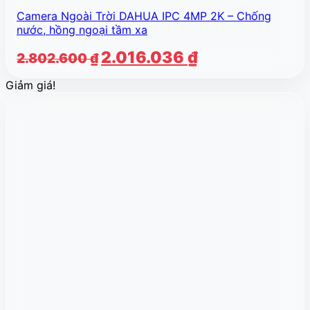
Camera Ngoài Trời DAHUA IPC 4MP 2K – Chống
nước, hồng ngoại tầm xa
Giá
Giá
2.016.036
₫
2.802.600
₫
gốc
hiện
Giảm giá!
là:
tại
2.802.600 ₫.
là:
2.016.036 ₫.