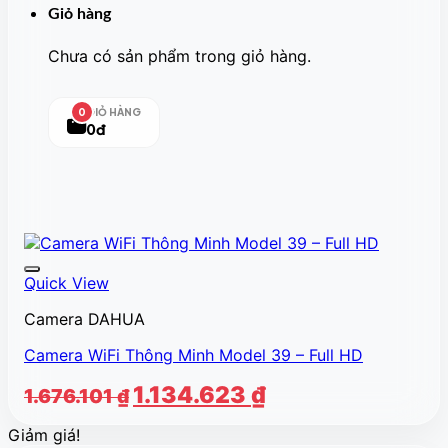
Giỏ hàng
Chưa có sản phẩm trong giỏ hàng.
GIỎ HÀNG
0
0đ
Quick View
Camera DAHUA
Camera WiFi Thông Minh Model 39 – Full HD
Giá
Giá
1.134.623
₫
1.676.101
₫
gốc
hiện
Giảm giá!
là:
tại