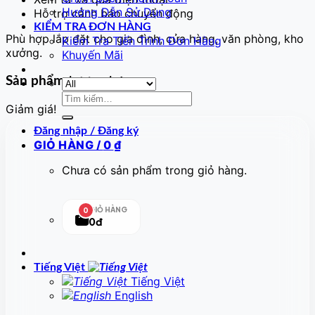
Hướng Dẫn Sử Dụng
Hỗ trợ cảnh báo chuyển động
KIỂM TRA ĐƠN HÀNG
Phù hợp lắp đặt cho gia đình, cửa hàng, văn phòng, kho
Kiểm Tra Tiến Trình Đơn Hàng
xưởng.
Khuyến Mãi
Sản phẩm tương tự
Tìm
Giảm giá!
kiếm:
Đăng nhập / Đăng ký
GIỎ HÀNG /
0
₫
Chưa có sản phẩm trong giỏ hàng.
GIỎ HÀNG
0
0đ
Tiếng Việt
Tiếng Việt
English