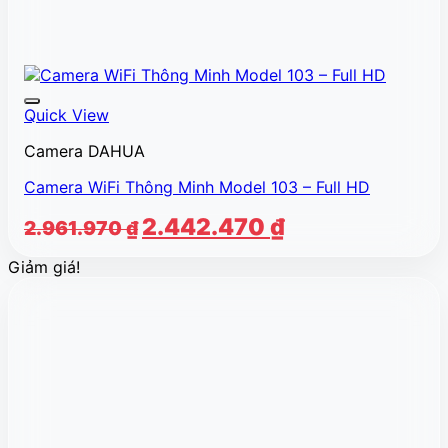
Quick View
Camera DAHUA
Camera WiFi Thông Minh Model 103 – Full HD
Giá
Giá
2.442.470
₫
2.961.970
₫
gốc
hiện
Giảm giá!
là:
tại
2.961.970 ₫.
là:
2.442.470 ₫.