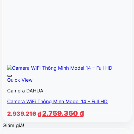
Quick View
Camera DAHUA
Camera WiFi Thông Minh Model 14 – Full HD
Giá
Giá
2.759.350
₫
2.939.216
₫
gốc
hiện
Giảm giá!
là:
tại