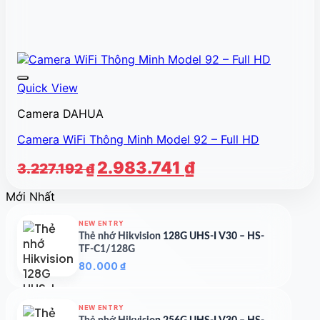
Quick View
Camera DAHUA
Camera WiFi Thông Minh Model 92 – Full HD
Giá
Giá
2.983.741
₫
3.227.192
₫
gốc
hiện
Mới Nhất
là:
tại
3.227.192 ₫.
là:
NEW ENTRY
2.983.741 ₫.
Thẻ nhớ Hikvision 128G UHS-I V30 – HS-
TF-C1/128G
80.000
₫
NEW ENTRY