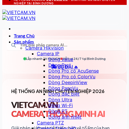
NGHIỆP TẠI BÌNH DƯƠNG
Trang Chủ
Sản phẩm
Camera Hikvision
Camera IP
Dòng value
Lắp nhanh 2H tại
HCM
Hỗ trợ 24/7 tại
Bình Dương
Dòng Pro
ƯU ĐÃI 🔥
Dòng Pro có AcuSense
Dòng Pro có ColorVu
Dòng DeepinView
Dòng PanoVu
HỆ THỐNG AN NINH CHUYÊN NGHIỆP 2026
Dòng đặc biệt
Dòng Ultra
VIETCAM.VN
Dòng Wi-Fi
Dòng PT
CAMERA THÔNG MINH AI
Dòng ảnh nhiệt
Camera PTZ
Giải pháp giám sát tiên tiến, bảo vệ tổ ấm của bạn
Camera Tubor HD