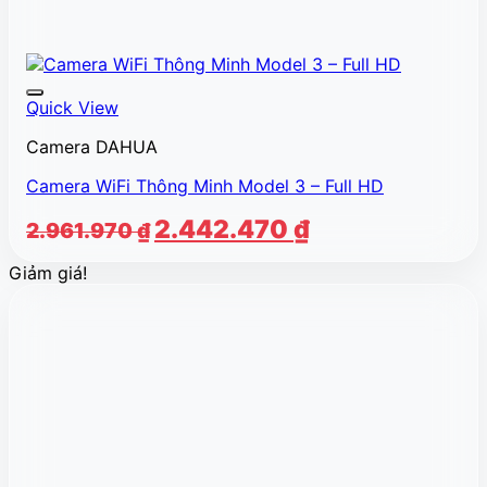
Quick View
Camera DAHUA
Camera WiFi Thông Minh Model 3 – Full HD
Giá
Giá
2.442.470
₫
2.961.970
₫
gốc
hiện
Giảm giá!
là:
tại
2.961.970 ₫.
là:
2.442.470 ₫.