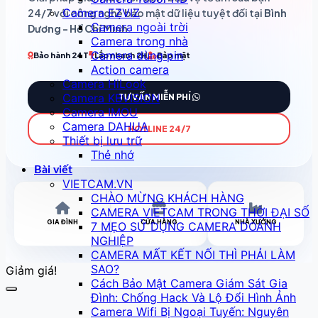
Camera EZVIZ
24/7 với công nghệ bảo mật dữ liệu tuyệt đối tại
Bình
Camera ngoài trời
Dương - Hồ Chí Minh
.
Camera trong nhà
Camera dùng pin
Bảo hành 24T
Lắp nhanh 2H
Bảo mật
Action camera
Camera HiLook
Camera KBVISION
TƯ VẤN MIỄN PHÍ
Camera IMOU
Camera DAHUA
HOTLINE 24/7
Thiết bị lưu trữ
Thẻ nhớ
Bài viết
VIETCAM.VN
CHÀO MỪNG KHÁCH HÀNG
CAMERA VIETCAM TRONG THỜI ĐẠI SỐ
GIA ĐÌNH
CỬA HÀNG
NHÀ XƯỞNG
7 MẸO SỬ DỤNG CAMERA DOANH
NGHIỆP
CAMERA MẤT KẾT NỐI THÌ PHẢI LÀM
SAO?
Giảm giá!
Cách Bảo Mật Camera Giám Sát Gia
Đình: Chống Hack Và Lộ Đổi Hình Ảnh
Camera Wifi Bị Ngoại Tuyến: Nguyên