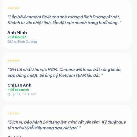
2.050.883 ₫.
là:
⭐⭐⭐⭐⭐
1.862.479 ₫.
"Lắp bộ 4 camera Ezviz cho nhà xưởng ở Bình Dương rất nét,
Khánh tư vấn nhiệt tình, lắp đặt cực nhanh trong buổi sáng."
Anh Minh
✓ Đã lắp đặt
Dĩ An, Bình Dương
⭐⭐⭐⭐⭐
"Giá tốt nhất khu vực HCM. Camera wifi Imou bắt sóng khỏe,
app dùng mượt. Sẽ ủng hộ Vietcam TEAM lâu dài."
Chị Lan Anh
✓ Đã xác minh
Quận 12, TP. HCM
⭐⭐⭐⭐⭐
"Dịch vụ bảo hành 24 tháng làm mình rất yên tâm. Kỹ thuật qua
tận nơi xử lý lỗi dây mạng ngay khi gọi."