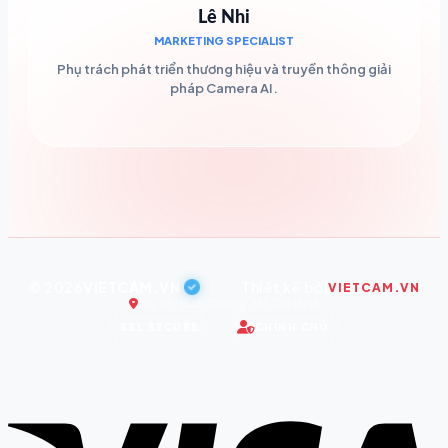
Lê Nhi
MARKETING SPECIALIST
Phụ trách phát triển thương hiệu và truyền thông giải
pháp Camera AI.
© 2026
VIETCAM.VN
|
Thiết kế bởi
VIETCAM.VN
Trụ sở: Bình Dương, Hồ Chí Minh
SSL SECURE
CHÍNH CHỦ