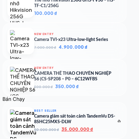
Thẻ nhớ Hikvision 256G UHS-I V30 – HS-
TF-C1/256G
100.000
₫
NEW ENTRY
Camera TVI-x23 Ultra-low-light Series
Giá
Giá
4.900.000
₫
7.000.000
₫
gốc
hiện
là:
tại
7.000.000 ₫.
là:
NEW ENTRY
4.900.000 ₫.
CAMERA THỂ THAO CHUYÊN NGHIỆP
S6 (CS-SP208 – P0 – 6C12WFBS
Giá
Giá
350.000
₫
500.000
₫
gốc
hiện
là:
tại
Bán Chạy
500.000 ₫.
là:
350.000 ₫.
BEST SELLER
Camera giám sát toàn cảnh TandemVu DS-
🔥
8SHC25MXS-DLW
Giá
Giá
35.000.000
₫
50.000.000
₫
gốc
hiện