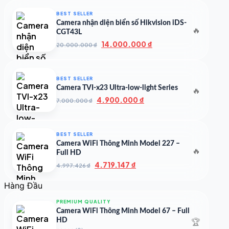
là:
tại
50.000.000 ₫.
là:
BEST SELLER
35.000.000 ₫.
Camera nhận diện biển số Hikvision iDS-
🔥
CGT43L
Giá
Giá
14.000.000
₫
20.000.000
₫
gốc
hiện
là:
tại
20.000.000 ₫.
là:
BEST SELLER
14.000.000 ₫.
Camera TVI-x23 Ultra-low-light Series
🔥
Giá
Giá
4.900.000
₫
7.000.000
₫
gốc
hiện
là:
tại
7.000.000 ₫.
là:
BEST SELLER
4.900.000 ₫.
Camera WiFi Thông Minh Model 227 –
🔥
Full HD
Giá
Giá
4.719.147
₫
4.997.426
₫
gốc
hiện
là:
tại
Hàng Đầu
4.997.426 ₫.
là:
4.719.147 ₫.
PREMIUM QUALITY
Camera WiFi Thông Minh Model 67 – Full
🏆
HD