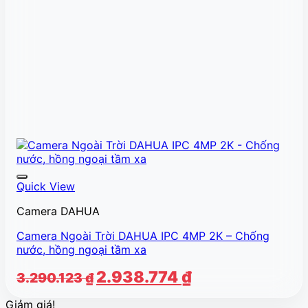
Quick View
Camera DAHUA
Camera Ngoài Trời DAHUA IPC 4MP 2K – Chống
nước, hồng ngoại tầm xa
Giá
Giá
2.938.774
₫
3.290.123
₫
gốc
hiện
Giảm giá!