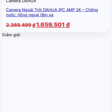
Camera DAHUA
Camera Ngoài Trời DAHUA IPC 4MP 2K – Chống
nước, hồng ngoại tầm xa
Giá
Giá
1.659.501
₫
2.369.499
₫
gốc
hiện
Giảm giá!
là:
tại
2.369.499 ₫.
là:
1.659.501 ₫.