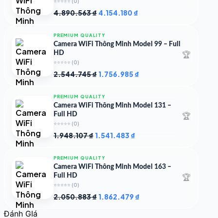
⭐⭐⭐⭐⭐
(0)
Giá
Giá
4.890.563
₫
4.154.180
₫
gốc
hiện
là:
tại
PREMIUM QUALITY
4.890.563 ₫.
là:
Camera WiFi Thông Minh Model 99 – Full
4.154.180 ₫.
🏆
HD
⭐⭐⭐⭐⭐
(0)
Giá
Giá
2.544.745
₫
1.756.985
₫
gốc
hiện
là:
tại
PREMIUM QUALITY
2.544.745 ₫.
là:
Camera WiFi Thông Minh Model 131 –
1.756.985 ₫.
🏆
Full HD
⭐⭐⭐⭐⭐
(0)
Giá
Giá
1.948.107
₫
1.541.483
₫
gốc
hiện
là:
tại
PREMIUM QUALITY
1.948.107 ₫.
là:
Camera WiFi Thông Minh Model 163 –
1.541.483 ₫.
🏆
Full HD
⭐⭐⭐⭐⭐
(0)
Giá
Giá
2.050.883
₫
1.862.479
₫
gốc
hiện
Đánh GIá
là:
tại