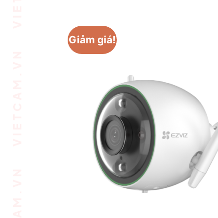
VIETCAM.VN VIETCAM.VN VIETCAM.VN VIETCAM.VN VIETCAM.VN VIETCAM.VN
Giảm giá!