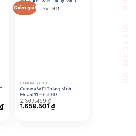
Giảm giá!
Giảm giá!
CAMERA DAHUA
CAMERA DAHUA
C
Camera WiFi Thông Minh
Camera WiFi Thô
Model 11 – Full HD
Model 32 – Full 
G
1
2.369.499
₫
1.535.107
₫
Giá
1.659.501
₫
Giá
g
₫
Giá
gốc
hiện
là
hiện
là:
tại
1
tại
2.369.499 ₫.
là:
.
là:
1.659.501 ₫.
1.116.040 ₫.