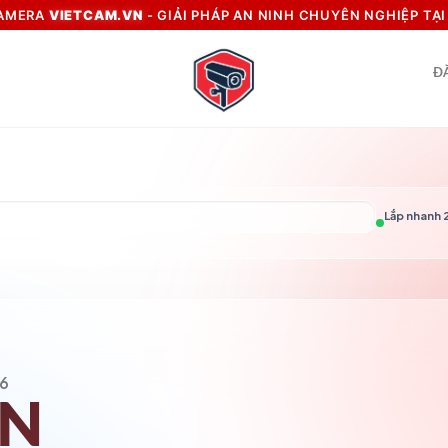
CAMERA
VIETCAM.VN
- GIẢI PHÁP AN NINH CHUYÊN NGHIỆP TẠ
Đ
Lắp nhanh 2
6
VN