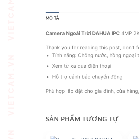
MÔ TẢ
Camera Ngoài Trời DAHUA IPC
4MP 2K
Thank you for reading this post, don't f
Tính năng: Chống nước, hồng ngoại 
Xem từ xa qua điện thoại
Hỗ trợ cảnh báo chuyển động
Phù hợp lắp đặt cho gia đình, cửa hàng
SẢN PHẨM TƯƠNG TỰ