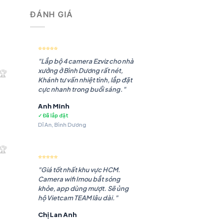
ĐÁNH GIÁ
⭐⭐⭐⭐⭐
"Lắp bộ 4 camera Ezviz cho nhà
xưởng ở Bình Dương rất nét,
🏆
Khánh tư vấn nhiệt tình, lắp đặt
cực nhanh trong buổi sáng."
Anh Minh
✓ Đã lắp đặt
Dĩ An, Bình Dương
.180 ₫.
🏆
⭐⭐⭐⭐⭐
"Giá tốt nhất khu vực HCM.
Camera wifi Imou bắt sóng
khỏe, app dùng mượt. Sẽ ủng
hộ Vietcam TEAM lâu dài."
Chị Lan Anh
.985 ₫.