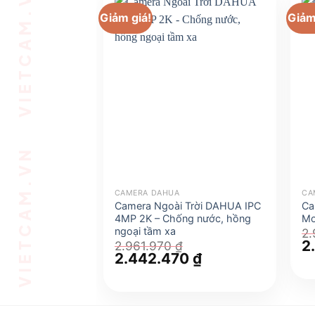
VIETCAM.VN VIETCAM.VN VIETCAM.VN VIETCAM.VN VIETCAM.VN VIETCAM.VN
Giảm giá!
Giảm
CAMERA DAHUA
CA
Camera Ngoài Trời DAHUA IPC
Ca
4MP 2K – Chống nước, hồng
Mo
ngoại tầm xa
2
Gi
2
2.961.970
₫
g
Giá
2.442.470
₫
Giá
là
gốc
hiện
2.
là:
tại
2.961.970 ₫.
là:
2.442.470 ₫.