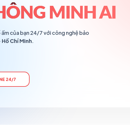
HÔNG MINH AI
 tổ ấm của bạn 24/7 với công nghệ bảo
 Hồ Chí Minh
.
NE 24/7