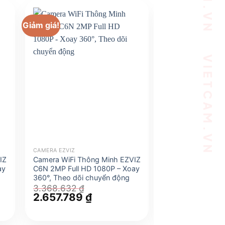
Giảm giá!
Giảm giá!
CAMERA EZVIZ
CAMERA EZVIZ
IZ
Camera WiFi Thông Minh EZVIZ
Camera WiFi Ngoà
ay
C6N 2MP Full HD 1080P – Xoay
C3N 2MP Full HD
360°, Theo dõi chuyển động
Chống nước, AI p
3.368.632
₫
1.715.700
₫
Giá
2.657.789
₫
Giá
Giá
1.067.886
₫
gốc
hiện
gốc
là:
tại
là:
3.368.632 ₫.
là:
1.715.700 ₫.