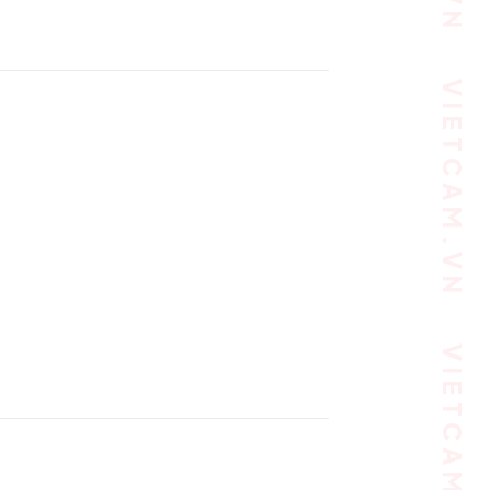
VIETCAM.VN VIETCAM.VN VIETCAM.VN VIETCAM.VN VIETCAM.VN VIETCAM.VN