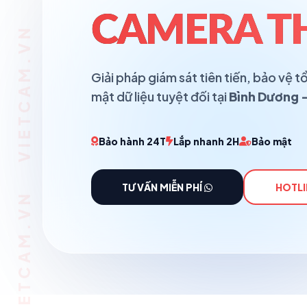
CAMERA T
Giải pháp giám sát tiên tiến, bảo vệ
mật dữ liệu tuyệt đối tại
Bình Dương -
Bảo hành 24T
Lắp nhanh 2H
Bảo mật
TƯ VẤN MIỄN PHÍ
HOTLI