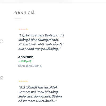
 ₫.
2.657.789 ₫.
ĐÁNH GIÁ
⭐⭐⭐⭐⭐
"Lắp bộ 4 camera Ezviz cho nhà
xưởng ở Bình Dương rất nét,
🏆
Khánh tư vấn nhiệt tình, lắp đặt
cực nhanh trong buổi sáng."
Anh Minh
✓ Đã lắp đặt
Dĩ An, Bình Dương
.180 ₫.
🏆
⭐⭐⭐⭐⭐
"Giá tốt nhất khu vực HCM.
Camera wifi Imou bắt sóng
khỏe, app dùng mượt. Sẽ ủng
hộ Vietcam TEAM lâu dài."