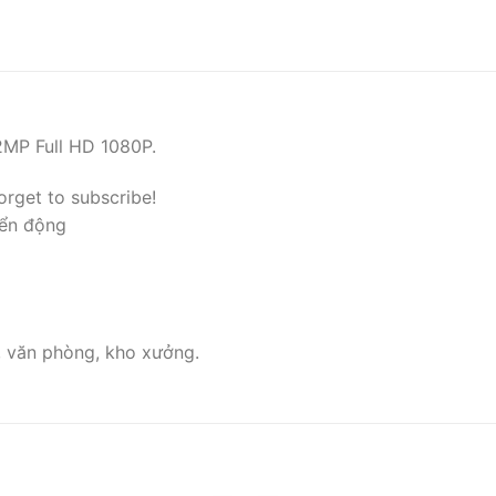
MP Full HD 1080P.
orget to subscribe!
yển động
, văn phòng, kho xưởng.