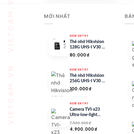
1.538.981 ₫.
MỚI NHẤT
BÁ
NEW ENTRY
Thẻ nhớ Hikvision
128G UHS-I V30 –
HS-TF-C1/128G
80.000
₫
NEW ENTRY
Thẻ nhớ Hikvision
256G UHS-I V30 –
HS-TF-C1/256G
100.000
₫
NEW ENTRY
Camera TVI-x23
Ultra-low-light
Series
7.000.000
₫
Giá
Giá
4.900.000
₫