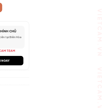
CHÍNH CHỦ
 tiên tại Biên Hòa
CAM TEAM
N NGAY