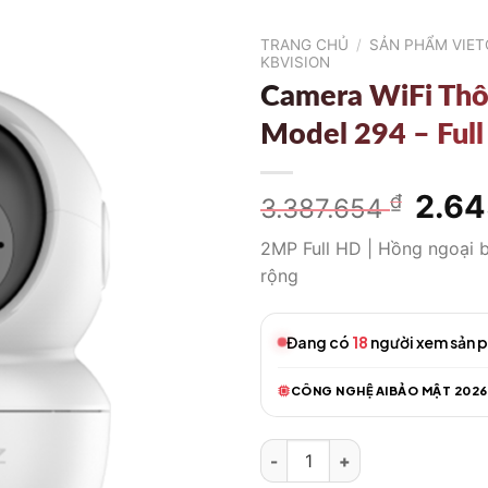
TRANG CHỦ
/
SẢN PHẨM VIE
KBVISION
Camera WiFi Th
Model 294 – Ful
Giá
2.6
₫
3.387.654
gốc
2MP Full HD | Hồng ngoại 
là:
rộng
3.387
Đang có
18
người xem sản 
CÔNG NGHỆ AI
BẢO MẬT 2026
Camera WiFi Thông Minh Model