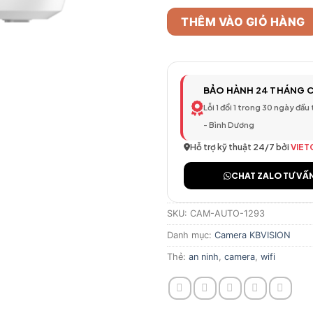
THÊM VÀO GIỎ HÀNG
BẢO HÀNH 24 THÁNG 
Lỗi 1 đổi 1 trong 30 ngày đầu
- Bình Dương
Hỗ trợ kỹ thuật 24/7 bởi
VIET
CHAT ZALO TƯ VẤ
SKU:
CAM-AUTO-1293
Danh mục:
Camera KBVISION
Thẻ:
an ninh
,
camera
,
wifi