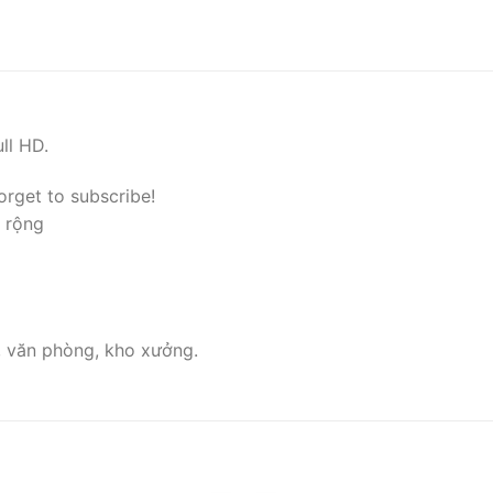
ll HD.
orget to subscribe!
 rộng
, văn phòng, kho xưởng.