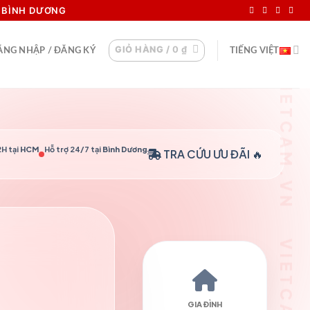
I BÌNH DƯƠNG
GIỎ HÀNG /
0
₫
ĂNG NHẬP / ĐĂNG KÝ
TIẾNG VIỆT
H tại
HCM
Hỗ trợ 24/7 tại
Bình Dương
TRA CỨU
ƯU ĐÃI 🔥
GIA ĐÌNH