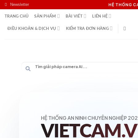
Skip
Newsletter
HỆ THỐNG 
to
TRANG CHỦ
SẢN PHẨM
BÀI VIẾT
LIÊN HỆ
content
ĐIỀU KHOẢN & DỊCH VỤ
KIỂM TRA ĐƠN HÀNG
HỆ THỐNG AN NINH CHUYÊN NGHIỆP 202
VIETCAM.