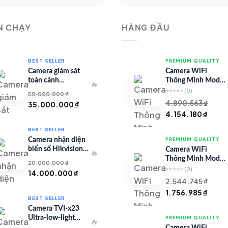
3.893.813 ₫.
2.964.31
N CHẠY
HÀNG ĐẦU
BEST SELLER
PREMIUM QUALITY
Camera giám sát
Camera WiFi
toàn cảnh
Thông Minh Model
🔥
TandemVu DS-
67 – Full HD
⭐⭐⭐⭐⭐
(0)
50.000.000
₫
8SHC25MXS-DLW
4.890.563
₫
Giá
Giá
35.000.000
₫
Giá
Giá
4.154.180
₫
gốc
hiện
gốc
hiện
là:
tại
BEST SELLER
là:
tại
50.000.000 ₫.
là:
Camera nhận diện
PREMIUM QUALITY
4.890.563 ₫.
là:
35.000.000 ₫.
biển số Hikvision
Camera WiFi
🔥
4.154
iDS-CGT43L
Thông Minh Model
20.000.000
₫
99 – Full HD
⭐⭐⭐⭐⭐
(0)
Giá
Giá
14.000.000
₫
2.544.745
₫
gốc
hiện
Giá
Giá
1.756.985
₫
là:
tại
BEST SELLER
gốc
hiện
20.000.000 ₫.
là:
Camera TVI-x23
là:
tại
14.000.000 ₫.
Ultra-low-light
PREMIUM QUALITY
🔥
2.544.745 ₫.
là:
Series
Camera WiFi