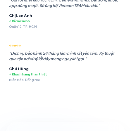
"Giá tốt nhất khu vực HCM. Camera wifi Imou bắt sóng khỏe,
app dùng mượt. Sẽ ủng hộ Vietcam TEAM lâu dài."
Chị Lan Anh
✓ Đã xác minh
Quận 12, TP. HCM
⭐⭐⭐⭐⭐
"Dịch vụ bảo hành 24 tháng làm mình rất yên tâm. Kỹ thuật
qua tận nơi xử lý lỗi dây mạng ngay khi gọi."
Chú Hùng
✓ Khách hàng thân thiết
Biên Hòa, Đồng Nai