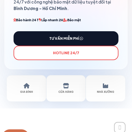
24/7 với công nghệ bảo mật dữ liệu tuyệt đối tại
Bình Dương - Hồ Chí Minh
.
Bảo hành 24T
Lắp nhanh 2H
Bảo mật
TƯ VẤN MIỄN PHÍ
HOTLINE 24/7
GIA ĐÌNH
CỬA HÀNG
NHÀ XƯỞNG