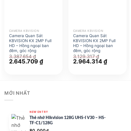
CAMERA KBVISION
CAMERA KBVISION
Camera Quan Sát
Camera Quan Sát
KBVISION KX 2MP Full
KBVISION KX 2MP Full
HD – Hồng ngoại ban
HD – Hồng ngoại ban
đêm, góc rộng
đêm, góc rộng
3.387.654
₫
3.129.317
₫
Giá
2.645.709
₫
Giá
Giá
2.964.314
₫
Giá
gốc
hiện
gốc
hiện
là:
tại
là:
tại
3.387.654 ₫.
là:
3.129.317 ₫.
là:
2.645.709 ₫.
2.964.314
MỚI NHẤT
NEW ENTRY
Thẻ nhớ Hikvision 128G UHS-I V30 – HS-
TF-C1/128G
80.000
₫