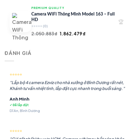
là:
tại
PREMIUM QUALITY
1.948.107 ₫.
là:
Camera WiFi Thông Minh Model 163 – Full
1.541.483 ₫.
HD
🏆
⭐⭐⭐⭐⭐
(0)
Giá
Giá
2.050.883
₫
1.862.479
₫
gốc
hiện
là:
tại
ĐÁNH GIÁ
2.050.883 ₫.
là:
1.862.479 ₫.
⭐⭐⭐⭐⭐
"Lắp bộ 4 camera Ezviz cho nhà xưởng ở Bình Dương rất nét,
Khánh tư vấn nhiệt tình, lắp đặt cực nhanh trong buổi sáng."
Anh Minh
✓ Đã lắp đặt
Dĩ An, Bình Dương
⭐⭐⭐⭐⭐