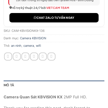
Lỗi 1 đổi 1 trong 30 ngày đầu tiên tại Biên Hòa - Bình Dương
Hỗ trợ kỹ thuật 24/7 bởi
VIETCAM TEAM
CHAT ZALO TƯ VẤN NGAY
SKU:
CAM-KBVISIONKX-136
Danh mục:
Camera KBVISION
Thẻ:
an ninh
,
camera
,
wifi
MÔ TẢ
Camera Quan Sát KBVISION KX
2MP Full HD.
Thank you for reading this post, don't forget to