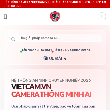
Skip
HỆ THỐNG CAMERA
VIETCAM.VN
- GIẢI PHÁP AN NINH CHUYÊN NGHIỆP TẠI
BÌNH DƯƠNG
to
content
Lắp nhanh 2H tại
HCM
Hỗ trợ 24/7 tại
Bình Dương
ƯU ĐÃI 🔥
HỆ THỐNG AN NINH CHUYÊN NGHIỆP 2026
VIETCAM.VN
CAMERA THÔNG MINH AI
Giải pháp giám sát tiên tiến, bảo vệ tổ ấm của bạn