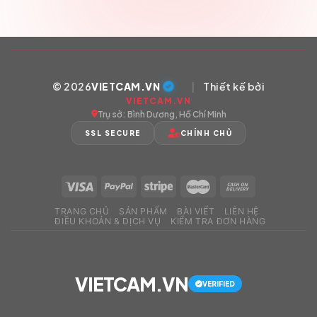
© 2026
VIETCAM.VN
|
Thiết kế bởi
VIETCAM.VN
Trụ sở: Bình Dương, Hồ Chí Minh
SSL SECURE
CHÍNH CHỦ
TRANG CHỦ
SẢN PHẨM
BÀI VIẾT
LIÊN HỆ
ĐIỀU KHOẢN & DỊCH VỤ
KIỂM TRA ĐƠN HÀNG
VIETCAM.VN
VERIFIED