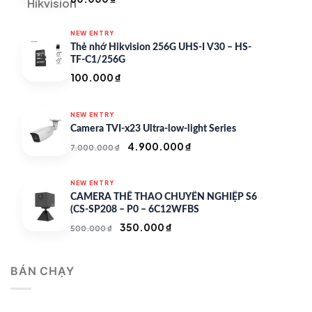
NEW ENTRY
Thẻ nhớ Hikvision 256G UHS-I V30 – HS-
TF-C1/256G
100.000
₫
NEW ENTRY
Camera TVI-x23 Ultra-low-light Series
Giá
Giá
4.900.000
₫
7.000.000
₫
gốc
hiện
là:
tại
NEW ENTRY
7.000.000 ₫.
là:
CAMERA THỂ THAO CHUYÊN NGHIỆP S6
4.900.000 ₫.
(CS-SP208 – P0 – 6C12WFBS
Giá
Giá
350.000
₫
500.000
₫
gốc
hiện
là:
tại
BÁN CHẠY
500.000 ₫.
là:
350.000 ₫.