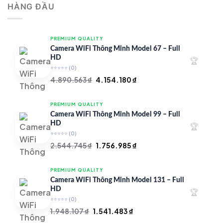
HÀNG ĐẦU
4.997.426 ₫.
là:
4.719.147 ₫.
PREMIUM QUALITY
Camera WiFi Thông Minh Model 67 – Full
HD
🏆
⭐⭐⭐⭐⭐
(0)
Giá
Giá
4.890.563
₫
4.154.180
₫
gốc
hiện
là:
tại
PREMIUM QUALITY
4.890.563 ₫.
là:
Camera WiFi Thông Minh Model 99 – Full
4.154.180 ₫.
HD
🏆
⭐⭐⭐⭐⭐
(0)
Giá
Giá
2.544.745
₫
1.756.985
₫
gốc
hiện
là:
tại
PREMIUM QUALITY
2.544.745 ₫.
là:
Camera WiFi Thông Minh Model 131 – Full
1.756.985 ₫.
HD
🏆
⭐⭐⭐⭐⭐
(0)
Giá
Giá
1.948.107
₫
1.541.483
₫
gốc
hiện