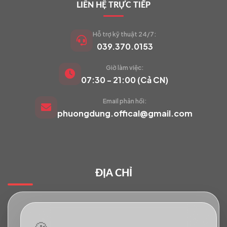
LIÊN HỆ TRỰC TIẾP
Hỗ trợ kỹ thuật 24/7:
039.370.0153
Giờ làm việc:
VIETCAM.VN
07:30 - 21:00 (Cả CN)
VC
Đang trực tuyến
Email phản hồi:
phuongdung.offical@gmail.com
Báo giá Camera
Tư vấn lắp đặt
ĐỊA CHỈ
Hỗ trợ kỹ thuật