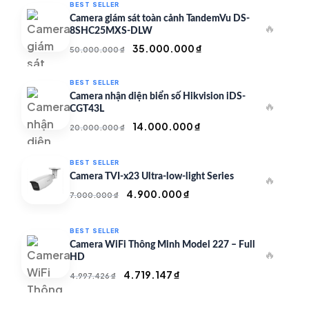
BEST SELLER
Camera giám sát toàn cảnh TandemVu DS-
🔥
8SHC25MXS-DLW
Giá
Giá
35.000.000
₫
50.000.000
₫
gốc
hiện
là:
tại
BEST SELLER
50.000.000 ₫.
là:
Camera nhận diện biển số Hikvision iDS-
🔥
35.000.000 ₫.
CGT43L
Giá
Giá
14.000.000
₫
20.000.000
₫
gốc
hiện
là:
tại
BEST SELLER
20.000.000 ₫.
là:
Camera TVI-x23 Ultra-low-light Series
🔥
14.000.000 ₫.
Giá
Giá
4.900.000
₫
7.000.000
₫
gốc
hiện
là:
tại
BEST SELLER
7.000.000 ₫.
là:
Camera WiFi Thông Minh Model 227 – Full
🔥
4.900.000 ₫.
HD
Giá
Giá
4.719.147
₫
4.997.426
₫
gốc
hiện
là:
tại