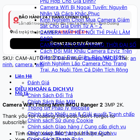
Phù Hợp Cho Gia Đình?
Thông
Camera Wifi Bị Ngoại Tuyến: Nguyên
Minh
Nhân Và Cách Khắc Phục
Model
BẢO HÀNH 24 THÁNG CHÍNH CHỦ
Kinh Nghiệm Chọn Mua Camera Giám
313
Lỗi 1 đổi 1 trong 30 ngày đầu tiên tại Biên Hòa - Bình Dương
Sát Cho Gia Đình Từ A – Z
–
CAMERA MẤT KẾT NỐI THÌ PHẢI LÀM
Full
Hỗ trợ kỹ thuật 24/7 bởi
VIETCAM TEAM
SAO?
HD
CHAT ZALO TƯ VẤN NGAY
CAMERA VIETCAM TRONG THỜI ĐẠI SỐ
số
Cách Đổi Mật Khẩu Camera Ezviz Trên
lượng
Điện Thoại Đơn Giản, Bảo Mật 100%
SKU:
CAM-AUTO-1312
Danh mục:
Camera IMOU
Thẻ:
an
Kinh Nghiệm Lắp Camera Cho Trang
ninh
,
camera
,
wifi
Trại, Ao Nuôi Tôm Cá Diện Tích Rộng
Liên Hệ
Đánh Giá
ĐIỀU KHOẢN & DỊCH VỤ
Mô tả
Chính Sách Đổi Trả
Chính Sách Bảo Mật
Camera WiFi Thông Minh IMOU Ranger 2
3MP 2K.
Thông tin Pháp lý Website
Chính sách Khiếu nại & Giải quyết Tranh chấp
Thank you for reading this post, don't forget to
Chính sách Sử dụng Cookie
subscribe!
Chính sách Giao hàng / Cung cấp dịch vụ
Chính sách Bảo hành / Hỗ trợ Dịch vụ
Tính năng: Xoay 360°, AI phát hiện người
Chính Sách Thanh Toán
Xem từ xa qua điện thoại