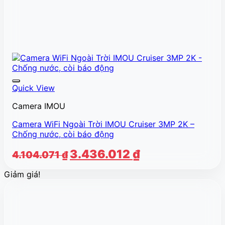
Quick View
Camera IMOU
Camera WiFi Ngoài Trời IMOU Cruiser 3MP 2K –
Chống nước, còi báo động
Giá
Giá
3.436.012
₫
4.104.071
₫
gốc
hiện
Giảm giá!
là:
tại
4.104.071 ₫.
là:
3.436.012 ₫.