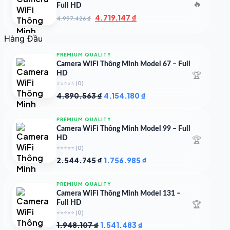
🔥
Full HD
Giá
Giá
4.719.147
₫
4.997.426
₫
gốc
hiện
là:
tại
Hàng Đầu
4.997.426 ₫.
là:
4.719.147 ₫.
PREMIUM QUALITY
Camera WiFi Thông Minh Model 67 – Full
🏆
HD
⭐⭐⭐⭐⭐
(0)
Giá
Giá
4.890.563
₫
4.154.180
₫
gốc
hiện
là:
tại
PREMIUM QUALITY
4.890.563 ₫.
là:
Camera WiFi Thông Minh Model 99 – Full
4.154.180 ₫.
🏆
HD
⭐⭐⭐⭐⭐
(0)
Giá
Giá
2.544.745
₫
1.756.985
₫
gốc
hiện
là:
tại
PREMIUM QUALITY
2.544.745 ₫.
là:
Camera WiFi Thông Minh Model 131 –
1.756.985 ₫.
🏆
Full HD
⭐⭐⭐⭐⭐
(0)
Giá
Giá
1.948.107
₫
1.541.483
₫