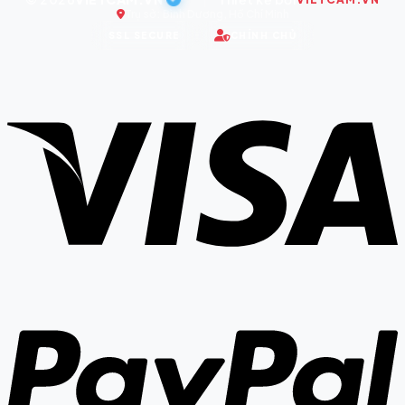
Trụ sở: Bình Dương, Hồ Chí Minh
SSL SECURE
CHÍNH CHỦ