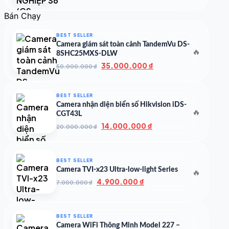
gốc
hiện
là:
tại
Bán Chạy
500.000 ₫.
là:
350.000 ₫.
BEST SELLER
Camera giám sát toàn cảnh TandemVu DS-
🔥
8SHC25MXS-DLW
Giá
Giá
35.000.000
₫
50.000.000
₫
gốc
hiện
là:
tại
50.000.000 ₫.
là:
BEST SELLER
35.000.000 ₫.
Camera nhận diện biển số Hikvision iDS-
🔥
CGT43L
Giá
Giá
14.000.000
₫
20.000.000
₫
gốc
hiện
là:
tại
20.000.000 ₫.
là:
BEST SELLER
14.000.000 ₫.
Camera TVI-x23 Ultra-low-light Series
🔥
Giá
Giá
4.900.000
₫
7.000.000
₫
gốc
hiện
là:
tại
7.000.000 ₫.
là:
BEST SELLER
4.900.000 ₫.
Camera WiFi Thông Minh Model 227 –