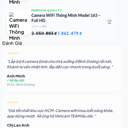
gốc
hiện
là:
tại
PREMIUM QUALITY
1.948.107 ₫.
là:
Camera WiFi Thông Minh Model 163 –
1.541.483 ₫.
🏆
Full HD
⭐⭐⭐⭐⭐
(0)
Giá
Giá
2.050.883
₫
1.862.479
₫
gốc
hiện
Đánh GIá
là:
tại
2.050.883 ₫.
là:
⭐⭐⭐⭐⭐
1.862.479 ₫.
"Lắp bộ 4 camera Ezviz cho nhà xưởng ở Bình Dương rất nét,
Khánh tư vấn nhiệt tình, lắp đặt cực nhanh trong buổi sáng."
Anh Minh
✓ Đã lắp đặt
Dĩ An, Bình Dương
⭐⭐⭐⭐⭐
"Giá tốt nhất khu vực HCM. Camera wifi Imou bắt sóng khỏe,
app dùng mượt. Sẽ ủng hộ Vietcam TEAM lâu dài."
Chị Lan Anh