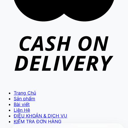
VIETCAM.VN
VC
Đang trực tuyến
Trang Chủ
Báo giá Camera
Tư vấn lắp đặt
Sản phẩm
Hỗ trợ kỹ thuật
Bài viết
Liên Hệ
ĐIỀU KHOẢN & DỊCH VỤ
KIỂM TRA ĐƠN HÀNG