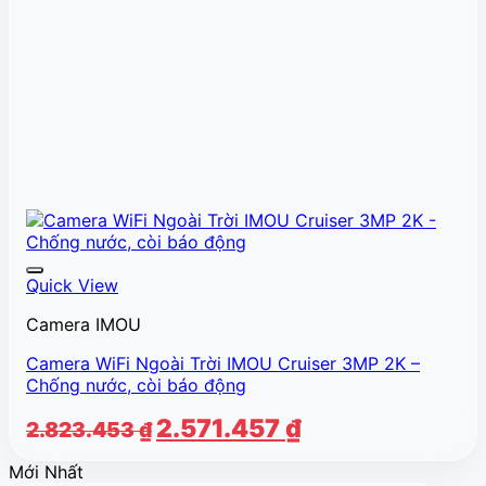
Quick View
Camera IMOU
Camera WiFi Ngoài Trời IMOU Cruiser 3MP 2K –
Chống nước, còi báo động
Giá
Giá
2.571.457
₫
2.823.453
₫
gốc
hiện
Mới Nhất
là:
tại