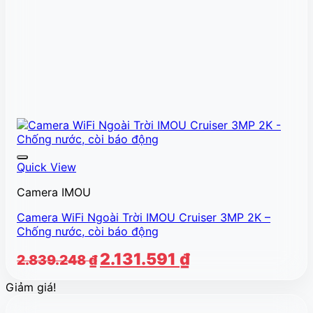
Quick View
Camera IMOU
Camera WiFi Ngoài Trời IMOU Cruiser 3MP 2K –
Chống nước, còi báo động
Giá
Giá
2.131.591
₫
2.839.248
₫
gốc
hiện
Giảm giá!
là:
tại
2.839.248 ₫.
là: