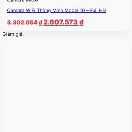
Camera WiFi Thông Minh Model 10 – Full HD
Giá
Giá
2.607.573
₫
3.302.054
₫
gốc
hiện
Giảm giá!
là:
tại
3.302.054 ₫.
là:
2.607.573 ₫.