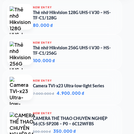
2.823.453 ₫.
là:
NEW ENTRY
2.571.457 ₫.
Thẻ nhớ Hikvision 128G UHS-I V30 – HS-
TF-C1/128G
80.000
₫
NEW ENTRY
Thẻ nhớ Hikvision 256G UHS-I V30 – HS-
TF-C1/256G
100.000
₫
NEW ENTRY
Camera TVI-x23 Ultra-low-light Series
Giá
Giá
4.900.000
₫
7.000.000
₫
gốc
hiện
là:
tại
7.000.000 ₫.
là:
NEW ENTRY
4.900.000 ₫.
CAMERA THỂ THAO CHUYÊN NGHIỆP
S6 (CS-SP208 – P0 – 6C12WFBS
Giá
Giá
350.000
₫
500.000
₫