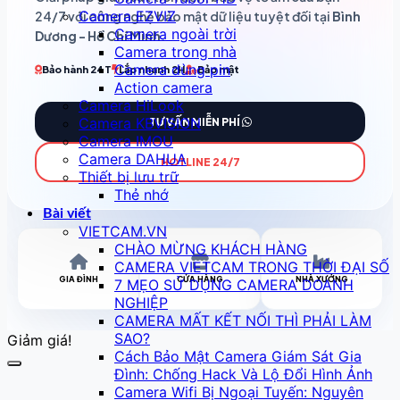
Camera EZVIZ
24/7 với công nghệ bảo mật dữ liệu tuyệt đối tại
Bình
Camera ngoài trời
Dương - Hồ Chí Minh
.
Camera trong nhà
Camera dùng pin
Bảo hành 24T
Lắp nhanh 2H
Bảo mật
Action camera
Camera HiLook
Camera KBVISION
TƯ VẤN MIỄN PHÍ
Camera IMOU
Camera DAHUA
HOTLINE 24/7
Thiết bị lưu trữ
Thẻ nhớ
Bài viết
VIETCAM.VN
CHÀO MỪNG KHÁCH HÀNG
CAMERA VIETCAM TRONG THỜI ĐẠI SỐ
GIA ĐÌNH
CỬA HÀNG
NHÀ XƯỞNG
7 MẸO SỬ DỤNG CAMERA DOANH
NGHIỆP
CAMERA MẤT KẾT NỐI THÌ PHẢI LÀM
SAO?
Giảm giá!
Cách Bảo Mật Camera Giám Sát Gia
Đình: Chống Hack Và Lộ Đổi Hình Ảnh
Camera Wifi Bị Ngoại Tuyến: Nguyên