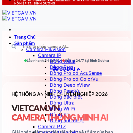
NGHIỆP TẠI BÌNH DƯƠNG
Trang Chủ
Sản phẩm
Camera Hikvision
Camera IP
Dòng value
Lắp nhanh 2H tại
HCM
Hỗ trợ 24/7 tại
Bình Dương
Dòng Pro
ƯU ĐÃI 🔥
Dòng Pro có AcuSense
Dòng Pro có ColorVu
Dòng DeepinView
Dòng PanoVu
HỆ THỐNG AN NINH CHUYÊN NGHIỆP 2026
Dòng đặc biệt
Dòng Ultra
VIETCAM.VN
Dòng Wi-Fi
Dòng PT
CAMERA THÔNG MINH AI
Dòng ảnh nhiệt
Camera PTZ
Giải pháp giám sát tiên tiến, bảo vệ tổ ấm của bạn
Camera Tubor HD