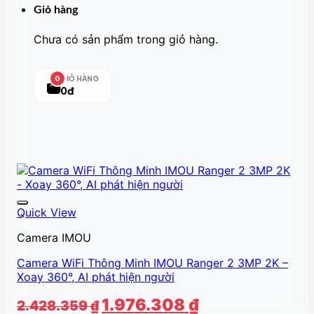
Giỏ hàng
Chưa có sản phẩm trong giỏ hàng.
GIỎ HÀNG
0
0đ
Quick View
Camera IMOU
Camera WiFi Thông Minh IMOU Ranger 2 3MP 2K –
Xoay 360°, AI phát hiện người
Giá
Giá
1.976.308
₫
2.428.359
₫