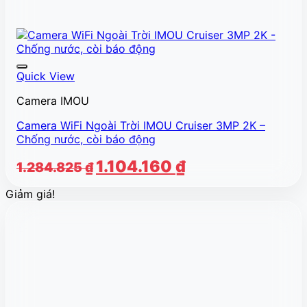
Quick View
Camera IMOU
Camera WiFi Ngoài Trời IMOU Cruiser 3MP 2K –
Chống nước, còi báo động
Giá
Giá
1.104.160
₫
1.284.825
₫
gốc
hiện
Giảm giá!
là:
tại
1.284.825 ₫.
là:
1.104.160 ₫.