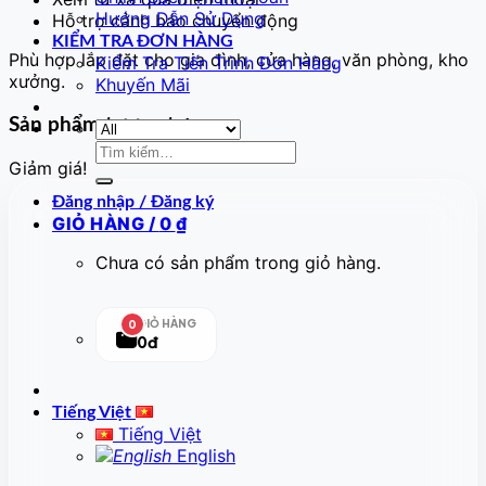
Hướng Dẫn Sử Dụng
Hỗ trợ cảnh báo chuyển động
KIỂM TRA ĐƠN HÀNG
Phù hợp lắp đặt cho gia đình, cửa hàng, văn phòng, kho
Kiểm Tra Tiến Trình Đơn Hàng
xưởng.
Khuyến Mãi
Sản phẩm tương tự
Tìm
Giảm giá!
kiếm:
Đăng nhập / Đăng ký
GIỎ HÀNG /
0
₫
Chưa có sản phẩm trong giỏ hàng.
GIỎ HÀNG
0
0đ
Tiếng Việt
Tiếng Việt
English