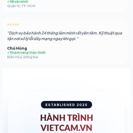
✓ Đã xác minh
Quận 12, TP. HCM
⭐⭐⭐⭐⭐
"Dịch vụ bảo hành 24 tháng làm mình rất yên tâm. Kỹ thuật qua
tận nơi xử lý lỗi dây mạng ngay khi gọi."
Chú Hùng
✓ Khách hàng thân thiết
Biên Hòa, Đồng Nai
ESTABLISHED 2025
HÀNH TRÌNH
VIETCAM.VN