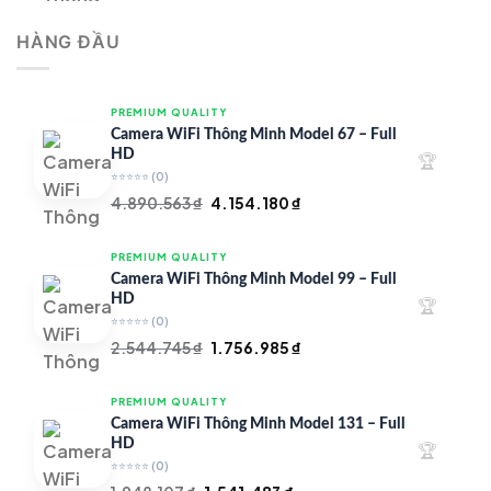
là:
tại
HÀNG ĐẦU
4.997.426 ₫.
là:
4.719.147 ₫.
PREMIUM QUALITY
Camera WiFi Thông Minh Model 67 – Full
HD
🏆
⭐⭐⭐⭐⭐
(0)
Giá
Giá
4.890.563
₫
4.154.180
₫
gốc
hiện
là:
tại
PREMIUM QUALITY
4.890.563 ₫.
là:
Camera WiFi Thông Minh Model 99 – Full
4.154.180 ₫.
HD
🏆
⭐⭐⭐⭐⭐
(0)
Giá
Giá
2.544.745
₫
1.756.985
₫
gốc
hiện
là:
tại
PREMIUM QUALITY
2.544.745 ₫.
là:
Camera WiFi Thông Minh Model 131 – Full
1.756.985 ₫.
HD
🏆
⭐⭐⭐⭐⭐
(0)