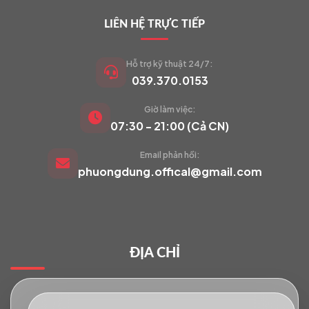
LIÊN HỆ TRỰC TIẾP
Hỗ trợ kỹ thuật 24/7:
039.370.0153
Giờ làm việc:
VIETCAM.VN
07:30 - 21:00 (Cả CN)
VC
Đang trực tuyến
Email phản hồi:
phuongdung.offical@gmail.com
Báo giá Camera
Tư vấn lắp đặt
ĐỊA CHỈ
Hỗ trợ kỹ thuật