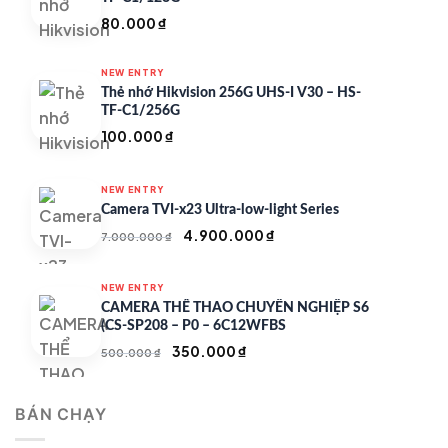
80.000
₫
NEW ENTRY
Thẻ nhớ Hikvision 256G UHS-I V30 – HS-
TF-C1/256G
100.000
₫
NEW ENTRY
Camera TVI-x23 Ultra-low-light Series
Giá
Giá
4.900.000
₫
7.000.000
₫
gốc
hiện
là:
tại
NEW ENTRY
7.000.000 ₫.
là:
CAMERA THỂ THAO CHUYÊN NGHIỆP S6
4.900.000 ₫.
(CS-SP208 – P0 – 6C12WFBS
Giá
Giá
350.000
₫
500.000
₫
gốc
hiện
là:
tại
BÁN CHẠY
500.000 ₫.
là:
350.000 ₫.