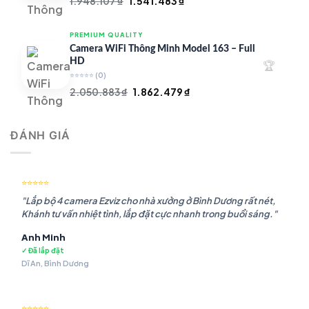
Giá
Giá
1.948.107
₫
1.541.483
₫
gốc
hiện
là:
tại
PREMIUM QUALITY
1.948.107 ₫.
là:
Camera WiFi Thông Minh Model 163 – Full
1.541.483 ₫.
HD
🏆
⭐⭐⭐⭐⭐
(0)
Giá
Giá
2.050.883
₫
1.862.479
₫
gốc
hiện
là:
tại
ĐÁNH GIÁ
2.050.883 ₫.
là:
1.862.479 ₫.
⭐⭐⭐⭐⭐
"Lắp bộ 4 camera Ezviz cho nhà xưởng ở Bình Dương rất nét,
Khánh tư vấn nhiệt tình, lắp đặt cực nhanh trong buổi sáng."
Anh Minh
✓ Đã lắp đặt
Dĩ An, Bình Dương
⭐⭐⭐⭐⭐