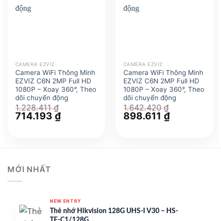
CAMERA EZVIZ
CAMERA EZVIZ
Camera WiFi Thông Minh
Camera WiFi Thông Minh
EZVIZ C6N 2MP Full HD
EZVIZ C6N 2MP Full HD
1080P – Xoay 360°, Theo
1080P – Xoay 360°, Theo
dõi chuyển động
dõi chuyển động
1.228.411
₫
1.642.420
₫
Giá
714.193
₫
Giá
Giá
898.611
₫
Giá
gốc
hiện
gốc
hiện
là:
tại
là:
tại
1.228.411 ₫.
là:
1.642.420 ₫.
là:
714.193 ₫.
898.611 ₫.
MỚI NHẤT
NEW ENTRY
Thẻ nhớ Hikvision 128G UHS-I V30 – HS-
TF-C1/128G