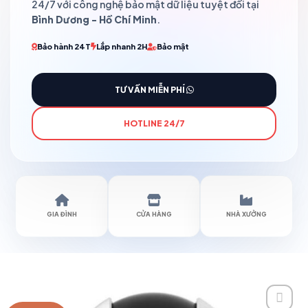
24/7 với công nghệ bảo mật dữ liệu tuyệt đối tại
Bình Dương - Hồ Chí Minh
.
Bảo hành 24T
Lắp nhanh 2H
Bảo mật
TƯ VẤN MIỄN PHÍ
HOTLINE 24/7
GIA ĐÌNH
CỬA HÀNG
NHÀ XƯỞNG