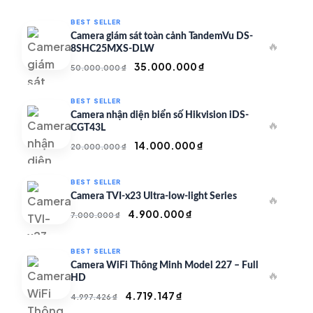
BEST SELLER
Camera giám sát toàn cảnh TandemVu DS-
🔥
8SHC25MXS-DLW
Giá
Giá
35.000.000
₫
50.000.000
₫
gốc
hiện
là:
tại
BEST SELLER
50.000.000 ₫.
là:
Camera nhận diện biển số Hikvision iDS-
🔥
35.000.000 ₫.
CGT43L
Giá
Giá
14.000.000
₫
20.000.000
₫
gốc
hiện
là:
tại
BEST SELLER
20.000.000 ₫.
là:
Camera TVI-x23 Ultra-low-light Series
🔥
14.000.000 ₫.
Giá
Giá
4.900.000
₫
7.000.000
₫
gốc
hiện
là:
tại
BEST SELLER
7.000.000 ₫.
là:
Camera WiFi Thông Minh Model 227 – Full
🔥
4.900.000 ₫.
HD
Giá
Giá
4.719.147
₫
4.997.426
₫
gốc
hiện