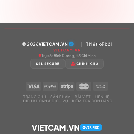
© 2026
VIETCAM.VN
|
Thiết kế bởi
VIETCAM.VN
Trụ sở: Bình Dương, Hồ Chí Minh
SSL SECURE
CHÍNH CHỦ
TRANG CHỦ
SẢN PHẨM
BÀI VIẾT
LIÊN HỆ
ĐIỀU KHOẢN & DỊCH VỤ
KIỂM TRA ĐƠN HÀNG
VIETCAM.VN
VERIFIED