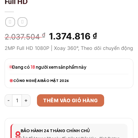
Full HD
Giá
1.374.816
Giá
₫
₫
2.037.504
gốc
hiện
2MP Full HD 1080P | Xoay 360°, Theo dõi chuyển động
là:
tại
2.037.504 ₫.
là:
1.374.816 
Đang có
18
người xem sản phẩm này
CÔNG NGHỆ AI
BẢO MẬT 2026
Camera WiFi Thông Minh Model 318 – Full HD số lượng
THÊM VÀO GIỎ HÀNG
BẢO HÀNH 24 THÁNG CHÍNH CHỦ