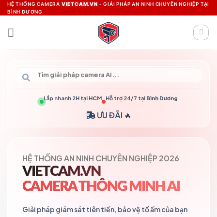
Skip
HỆ THỐNG CAMERA
VIETCAM.VN
- GIẢI PHÁP AN NINH CHUYÊN NGHIỆP TẠI
BÌNH DƯƠNG
to
content
Lắp nhanh 2H tại
HCM
Hỗ trợ 24/7 tại
Bình Dương
ƯU ĐÃI 🔥
HỆ THỐNG AN NINH CHUYÊN NGHIỆP 2026
VIETCAM.VN
CAMERA THÔNG MINH AI
Giải pháp giám sát tiên tiến, bảo vệ tổ ấm của bạn