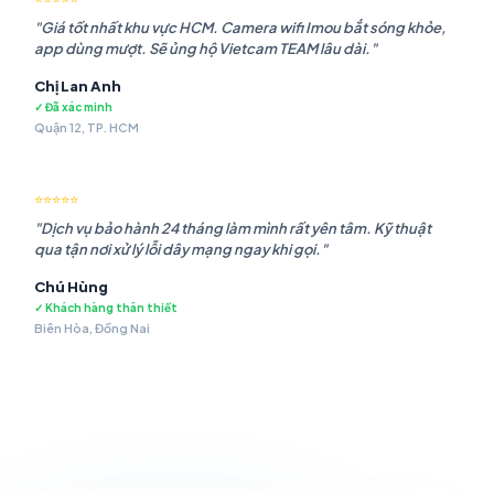
"Giá tốt nhất khu vực HCM. Camera wifi Imou bắt sóng khỏe,
app dùng mượt. Sẽ ủng hộ Vietcam TEAM lâu dài."
Chị Lan Anh
✓ Đã xác minh
Quận 12, TP. HCM
⭐⭐⭐⭐⭐
"Dịch vụ bảo hành 24 tháng làm mình rất yên tâm. Kỹ thuật
qua tận nơi xử lý lỗi dây mạng ngay khi gọi."
Chú Hùng
✓ Khách hàng thân thiết
Biên Hòa, Đồng Nai