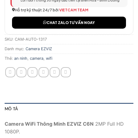
Lỗi 1 đổi 1 trong 30 ngày đầu tiên tại Biên Hòa - Bình Dương
Hỗ trợ kỹ thuật 24/7 bởi
VIETCAM TEAM
CHAT ZALO TƯ VẤN NGAY
SKU:
CAM-AUTO-1317
Danh mục:
Camera EZVIZ
Thẻ:
an ninh
,
camera
,
wifi
MÔ TẢ
Camera WiFi Thông Minh EZVIZ C6N
2MP Full HD
1080P.