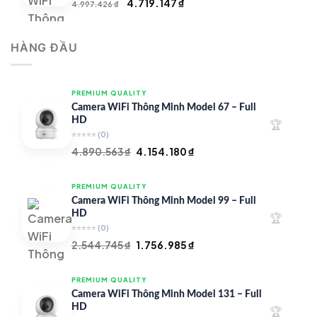
Giá
Giá
4.719.147
₫
4.997.426
₫
gốc
hiện
là:
tại
HÀNG ĐẦU
4.997.426 ₫.
là:
4.719.147 ₫.
PREMIUM QUALITY
Camera WiFi Thông Minh Model 67 – Full
HD
🏆
⭐⭐⭐⭐⭐
(0)
Giá
Giá
4.890.563
₫
4.154.180
₫
gốc
hiện
là:
tại
PREMIUM QUALITY
4.890.563 ₫.
là:
Camera WiFi Thông Minh Model 99 – Full
4.154.180 ₫.
HD
🏆
⭐⭐⭐⭐⭐
(0)
Giá
Giá
2.544.745
₫
1.756.985
₫
gốc
hiện
là:
tại
PREMIUM QUALITY
2.544.745 ₫.
là:
Camera WiFi Thông Minh Model 131 – Full
1.756.985 ₫.
HD
🏆