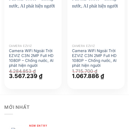
CAMERA EZVIZ
CAMERA EZVIZ
Camera WiFi Ngoài Trời
Camera WiFi Ngoài Trời
EZVIZ C3N 2MP Full HD
EZVIZ C3N 2MP Full HD
1080P – Chống nước, AI
1080P – Chống nước, AI
phát hiện người
phát hiện người
4.284.853
₫
1.715.700
₫
Giá
3.567.239
₫
Giá
Giá
1.067.886
₫
Giá
gốc
hiện
gốc
hiện
là:
tại
là:
tại
4.284.853 ₫.
là:
1.715.700 ₫.
là:
3.567.239 ₫.
1.067.886 
MỚI NHẤT
NEW ENTRY