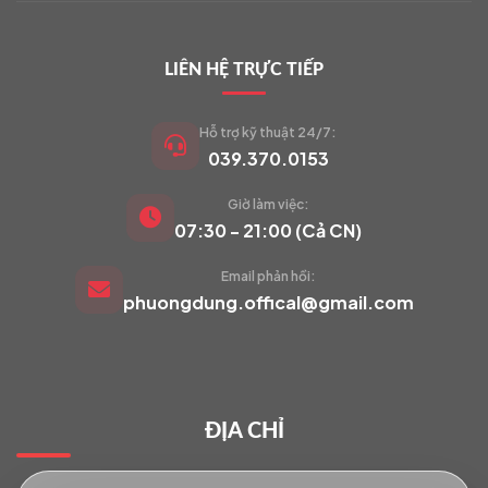
LIÊN HỆ TRỰC TIẾP
Hỗ trợ kỹ thuật 24/7:
039.370.0153
Giờ làm việc:
VIETCAM.VN
07:30 - 21:00 (Cả CN)
VC
Đang trực tuyến
Email phản hồi:
phuongdung.offical@gmail.com
Báo giá Camera
Tư vấn lắp đặt
ĐỊA CHỈ
Hỗ trợ kỹ thuật