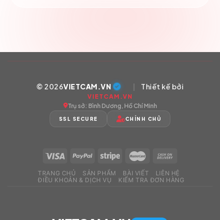
© 2026
VIETCAM.VN
|
Thiết kế bởi
VIETCAM.VN
Trụ sở: Bình Dương, Hồ Chí Minh
SSL SECURE
CHÍNH CHỦ
TRANG CHỦ
SẢN PHẨM
BÀI VIẾT
LIÊN HỆ
ĐIỀU KHOẢN & DỊCH VỤ
KIỂM TRA ĐƠN HÀNG