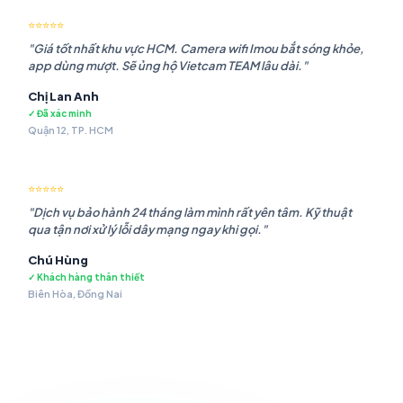
⭐⭐⭐⭐⭐
"Giá tốt nhất khu vực HCM. Camera wifi Imou bắt sóng khỏe,
app dùng mượt. Sẽ ủng hộ Vietcam TEAM lâu dài."
Chị Lan Anh
✓ Đã xác minh
Quận 12, TP. HCM
⭐⭐⭐⭐⭐
"Dịch vụ bảo hành 24 tháng làm mình rất yên tâm. Kỹ thuật
qua tận nơi xử lý lỗi dây mạng ngay khi gọi."
Chú Hùng
✓ Khách hàng thân thiết
Biên Hòa, Đồng Nai