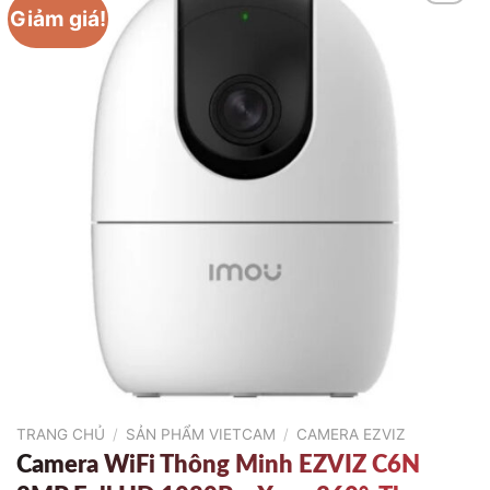
Giảm giá!
TRANG CHỦ
/
SẢN PHẨM VIETCAM
/
CAMERA EZVIZ
Camera WiFi Thông Minh EZVIZ C6N