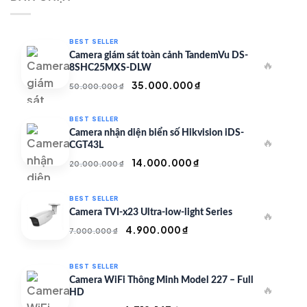
350.000 ₫.
BEST SELLER
Camera giám sát toàn cảnh TandemVu DS-
🔥
8SHC25MXS-DLW
Giá
Giá
35.000.000
₫
50.000.000
₫
gốc
hiện
là:
tại
BEST SELLER
50.000.000 ₫.
là:
Camera nhận diện biển số Hikvision iDS-
🔥
35.000.000 ₫.
CGT43L
Giá
Giá
14.000.000
₫
20.000.000
₫
gốc
hiện
là:
tại
BEST SELLER
20.000.000 ₫.
là:
Camera TVI-x23 Ultra-low-light Series
🔥
14.000.000 ₫.
Giá
Giá
4.900.000
₫
7.000.000
₫
gốc
hiện
là:
tại
BEST SELLER
7.000.000 ₫.
là:
Camera WiFi Thông Minh Model 227 – Full
🔥
4.900.000 ₫.
HD