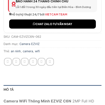
BẢO HÀNH 24 THÁNG CHÍNH CHỦ
Lỗi 1 đổi 1 trong 30 ngày đầu tiên tại Biên Hòa - Bình Dương
Hỗ trợ kỹ thuật 24/7 bởi
VIETCAM TEAM
CHAT ZALO TƯ VẤN NGAY
SKU:
CAM-EZVIZC6N-062
Danh mục:
Camera EZVIZ
Thẻ:
an ninh
,
camera
,
wifi
MÔ TẢ
Camera WiFi Thông Minh EZVIZ C6N
2MP Full HD