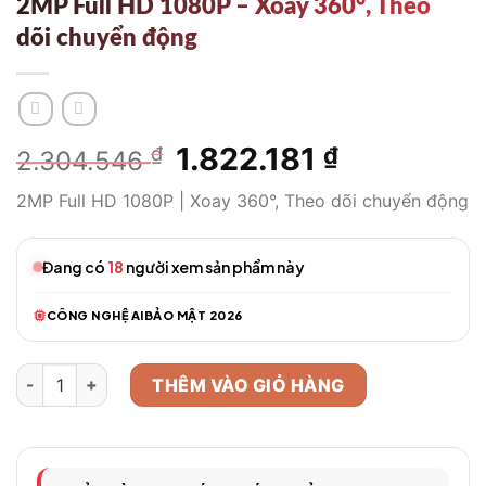
2MP Full HD 1080P – Xoay 360°, Theo
dõi chuyển động
Giá
1.822.181
Giá
₫
₫
2.304.546
gốc
hiện
2MP Full HD 1080P | Xoay 360°, Theo dõi chuyển động
là:
tại
2.304.546 ₫.
là:
1.822.181 ₫
Đang có
18
người xem sản phẩm này
CÔNG NGHỆ AI
BẢO MẬT 2026
Camera WiFi Thông Minh EZVIZ C6N 2MP Full HD 1080P - Xoay
THÊM VÀO GIỎ HÀNG