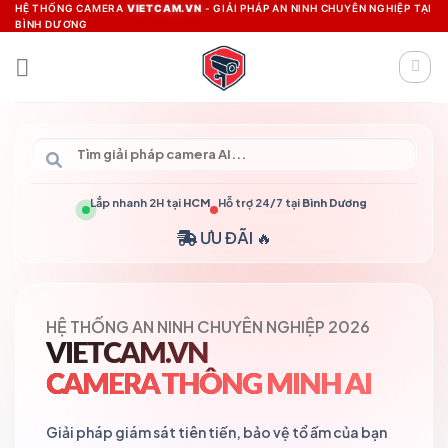
Skip
HỆ THỐNG CAMERA
VIETCAM.VN
- GIẢI PHÁP AN NINH CHUYÊN NGHIỆP TẠI
BÌNH DƯƠNG
to
content
Lắp nhanh 2H tại
HCM
Hỗ trợ 24/7 tại
Bình Dương
ƯU ĐÃI 🔥
HỆ THỐNG AN NINH CHUYÊN NGHIỆP 2026
VIETCAM.VN
CAMERA THÔNG MINH AI
Giải pháp giám sát tiên tiến, bảo vệ tổ ấm của bạn