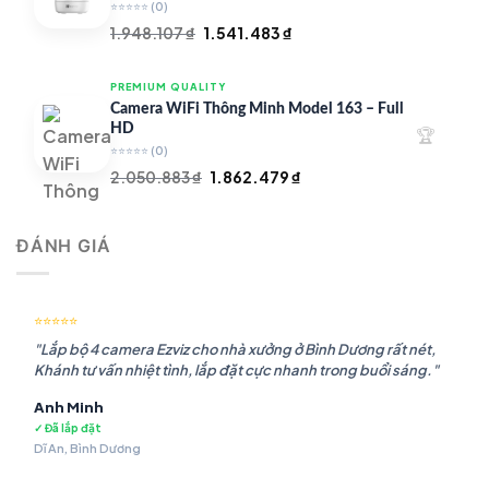
⭐⭐⭐⭐⭐
(0)
Giá
Giá
1.948.107
₫
1.541.483
₫
gốc
hiện
là:
tại
PREMIUM QUALITY
1.948.107 ₫.
là:
Camera WiFi Thông Minh Model 163 – Full
1.541.483 ₫.
HD
🏆
⭐⭐⭐⭐⭐
(0)
Giá
Giá
2.050.883
₫
1.862.479
₫
gốc
hiện
là:
tại
ĐÁNH GIÁ
2.050.883 ₫.
là:
1.862.479 ₫.
⭐⭐⭐⭐⭐
"Lắp bộ 4 camera Ezviz cho nhà xưởng ở Bình Dương rất nét,
Khánh tư vấn nhiệt tình, lắp đặt cực nhanh trong buổi sáng."
Anh Minh
✓ Đã lắp đặt
Dĩ An, Bình Dương