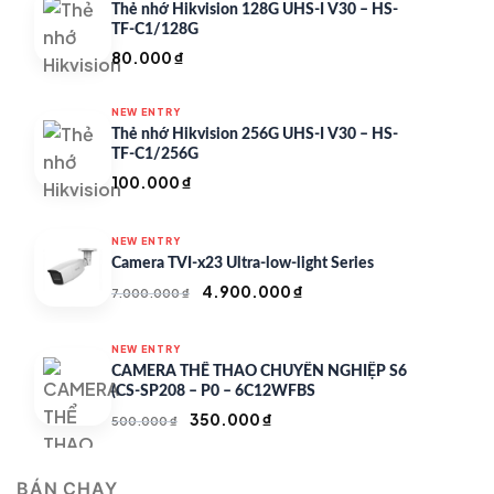
Thẻ nhớ Hikvision 128G UHS-I V30 – HS-
TF-C1/128G
80.000
₫
NEW ENTRY
Thẻ nhớ Hikvision 256G UHS-I V30 – HS-
TF-C1/256G
100.000
₫
NEW ENTRY
Camera TVI-x23 Ultra-low-light Series
Giá
Giá
4.900.000
₫
7.000.000
₫
gốc
hiện
là:
tại
NEW ENTRY
7.000.000 ₫.
là:
CAMERA THỂ THAO CHUYÊN NGHIỆP S6
4.900.000 ₫.
(CS-SP208 – P0 – 6C12WFBS
Giá
Giá
350.000
₫
500.000
₫
gốc
hiện
là:
tại
BÁN CHẠY
500.000 ₫.
là: