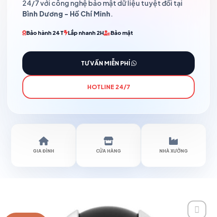
24/7 với công nghệ bảo mật dữ liệu tuyệt đối tại
Bình Dương - Hồ Chí Minh
.
Bảo hành 24T
Lắp nhanh 2H
Bảo mật
TƯ VẤN MIỄN PHÍ
HOTLINE 24/7
GIA ĐÌNH
CỬA HÀNG
NHÀ XƯỞNG