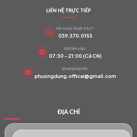
LIÊN HỆ TRỰC TIẾP
Hỗ trợ kỹ thuật 24/7:
039.370.0153
Giờ làm việc:
VIETCAM.VN
07:30 - 21:00 (Cả CN)
VC
Đang trực tuyến
Email phản hồi:
phuongdung.offical@gmail.com
Báo giá Camera
Tư vấn lắp đặt
ĐỊA CHỈ
Hỗ trợ kỹ thuật