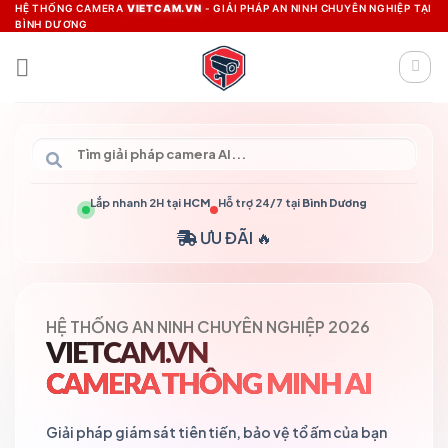
Skip
HỆ THỐNG CAMERA
VIETCAM.VN
- GIẢI PHÁP AN NINH CHUYÊN NGHIỆP TẠI
BÌNH DƯƠNG
to
content
Lắp nhanh 2H tại
HCM
Hỗ trợ 24/7 tại
Bình Dương
ƯU ĐÃI 🔥
HỆ THỐNG AN NINH CHUYÊN NGHIỆP 2026
VIETCAM.VN
CAMERA THÔNG MINH AI
Giải pháp giám sát tiên tiến, bảo vệ tổ ấm của bạn