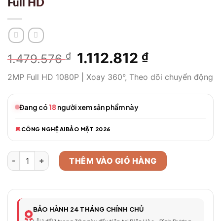
Full HD
Giá
1.112.812
Giá
₫
₫
1.479.576
gốc
hiện
2MP Full HD 1080P | Xoay 360°, Theo dõi chuyển động
là:
tại
1.479.576 ₫.
là:
1.112.812 ₫.
Đang có
18
người xem sản phẩm này
CÔNG NGHỆ AI
BẢO MẬT 2026
Camera WiFi Thông Minh Model 317 – Full HD số lượng
THÊM VÀO GIỎ HÀNG
BẢO HÀNH 24 THÁNG CHÍNH CHỦ