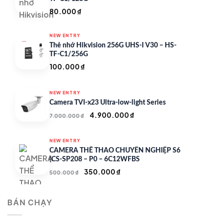
80.000
₫
NEW ENTRY
Thẻ nhớ Hikvision 256G UHS-I V30 – HS-
TF-C1/256G
100.000
₫
NEW ENTRY
Camera TVI-x23 Ultra-low-light Series
Giá
Giá
4.900.000
₫
7.000.000
₫
gốc
hiện
là:
tại
NEW ENTRY
7.000.000 ₫.
là:
CAMERA THỂ THAO CHUYÊN NGHIỆP S6
4.900.000 ₫.
(CS-SP208 – P0 – 6C12WFBS
Giá
Giá
350.000
₫
500.000
₫
gốc
hiện
là:
tại
BÁN CHẠY
500.000 ₫.
là:
350.000 ₫.