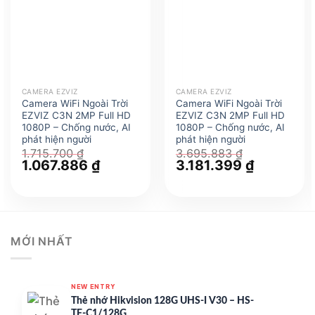
CAMERA EZVIZ
CAMERA EZVIZ
Camera WiFi Ngoài Trời
Camera WiFi Ngoài Trời
EZVIZ C3N 2MP Full HD
EZVIZ C3N 2MP Full HD
1080P – Chống nước, AI
1080P – Chống nước, AI
phát hiện người
phát hiện người
1.715.700
₫
3.695.883
₫
Giá
1.067.886
₫
Giá
Giá
3.181.399
₫
Giá
gốc
hiện
gốc
hiện
là:
tại
là:
tại
1.715.700 ₫.
là:
3.695.883 ₫.
là:
1.067.886 ₫.
3.181.399 
MỚI NHẤT
NEW ENTRY
Thẻ nhớ Hikvision 128G UHS-I V30 – HS-
TF-C1/128G