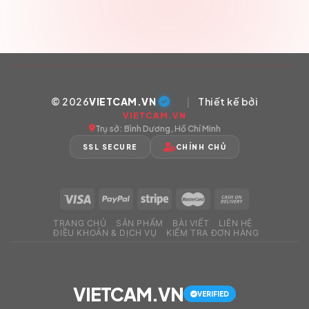
© 2026
VIETCAM.VN
|
Thiết kế bởi
VIETCAM.VN
Trụ sở: Bình Dương, Hồ Chí Minh
SSL SECURE
CHÍNH CHỦ
TRANG CHỦ
SẢN PHẨM
BÀI VIẾT
LIÊN HỆ
ĐIỀU KHOẢN & DỊCH VỤ
KIỂM TRA ĐƠN HÀNG
VIETCAM.VN
VERIFIED