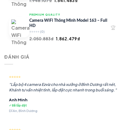
Giá
Giá
1.948.107
₫
1.541.483
₫
gốc
hiện
là:
tại
PREMIUM QUALITY
1.948.107 ₫.
là:
Camera WiFi Thông Minh Model 163 – Full
1.541.483 ₫.
HD
🏆
⭐⭐⭐⭐⭐
(0)
Giá
Giá
2.050.883
₫
1.862.479
₫
gốc
hiện
là:
tại
ĐÁNH GIÁ
2.050.883 ₫.
là:
1.862.479 ₫.
⭐⭐⭐⭐⭐
"Lắp bộ 4 camera Ezviz cho nhà xưởng ở Bình Dương rất nét,
Khánh tư vấn nhiệt tình, lắp đặt cực nhanh trong buổi sáng."
Anh Minh
✓ Đã lắp đặt
Dĩ An, Bình Dương
⭐⭐⭐⭐⭐