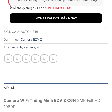
Lỗi 1 đổi 1 trong 30 ngày đầu tiên tại Biên Hòa - Bình Dương
Hỗ trợ kỹ thuật 24/7 bởi
VIETCAM TEAM
CHAT ZALO TƯ VẤN NGAY
SKU:
CAM-AUTO-1316
Danh mục:
Camera EZVIZ
Thẻ:
an ninh
,
camera
,
wifi
MÔ TẢ
Camera WiFi Thông Minh EZVIZ C6N
2MP Full HD
1080P.