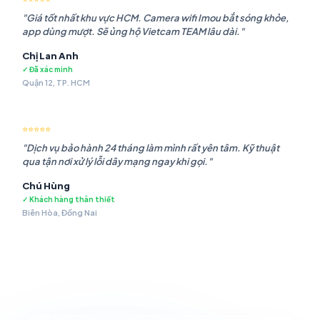
"Giá tốt nhất khu vực HCM. Camera wifi Imou bắt sóng khỏe,
app dùng mượt. Sẽ ủng hộ Vietcam TEAM lâu dài."
Chị Lan Anh
✓ Đã xác minh
Quận 12, TP. HCM
⭐⭐⭐⭐⭐
"Dịch vụ bảo hành 24 tháng làm mình rất yên tâm. Kỹ thuật
qua tận nơi xử lý lỗi dây mạng ngay khi gọi."
Chú Hùng
✓ Khách hàng thân thiết
Biên Hòa, Đồng Nai