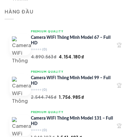
là:
tại
HÀNG ĐẦU
4.997.426 ₫.
là:
4.719.147 ₫.
PREMIUM QUALITY
Camera WiFi Thông Minh Model 67 – Full
HD
🏆
⭐⭐⭐⭐⭐
(0)
Giá
Giá
4.890.563
₫
4.154.180
₫
gốc
hiện
là:
tại
PREMIUM QUALITY
4.890.563 ₫.
là:
Camera WiFi Thông Minh Model 99 – Full
4.154.180 ₫.
HD
🏆
⭐⭐⭐⭐⭐
(0)
Giá
Giá
2.544.745
₫
1.756.985
₫
gốc
hiện
là:
tại
PREMIUM QUALITY
2.544.745 ₫.
là:
Camera WiFi Thông Minh Model 131 – Full
1.756.985 ₫.
HD
🏆
⭐⭐⭐⭐⭐
(0)