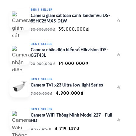
BEST SELLER
Camera giám sát toàn cảnh TandemVu DS-
🔥
8SHC25MXS-DLW
Giá
Giá
35.000.000
₫
50.000.000
₫
gốc
hiện
là:
tại
BEST SELLER
50.000.000 ₫.
là:
Camera nhận diện biển số Hikvision iDS-
🔥
35.000.000 ₫.
CGT43L
Giá
Giá
14.000.000
₫
20.000.000
₫
gốc
hiện
là:
tại
BEST SELLER
20.000.000 ₫.
là:
Camera TVI-x23 Ultra-low-light Series
🔥
14.000.000 ₫.
Giá
Giá
4.900.000
₫
7.000.000
₫
gốc
hiện
là:
tại
BEST SELLER
7.000.000 ₫.
là:
Camera WiFi Thông Minh Model 227 – Full
🔥
4.900.000 ₫.
HD
Giá
Giá
4.719.147
₫
4.997.426
₫
gốc
hiện