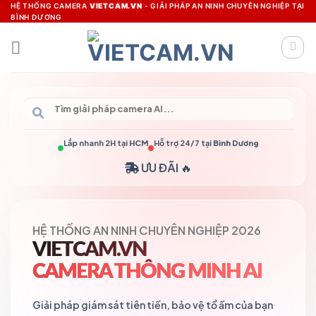
Skip
HỆ THỐNG CAMERA
VIETCAM.VN
- GIẢI PHÁP AN NINH CHUYÊN NGHIỆP TẠI
BÌNH DƯƠNG
to
content
Lắp nhanh 2H tại
HCM
Hỗ trợ 24/7 tại
Bình Dương
ƯU ĐÃI 🔥
HỆ THỐNG AN NINH CHUYÊN NGHIỆP 2026
VIETCAM.VN
VIETCAM.VN
VC
Đang trực tuyến
CAMERA THÔNG MINH AI
Giải pháp giám sát tiên tiến, bảo vệ tổ ấm của bạn