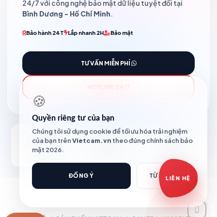
24/7 với công nghệ bảo mật dữ liệu tuyệt đối tại
Bình Dương - Hồ Chí Minh
.
Bảo hành 24T
Lắp nhanh 2H
Bảo mật
Báo giá Camera
Tư vấn lắp đặt
Hỗ trợ kỹ thuật
TƯ VẤN MIỄN PHÍ
HOTLINE 24/7
🍪
Quyền riêng tư của bạn
Chúng tôi sử dụng cookie để tối ưu hóa trải nghiệm
của bạn trên
Vietcam.vn
theo đúng chính sách bảo
mật 2026.
GIA ĐÌNH
CỬA HÀNG
NHÀ XƯỞNG
ĐỒNG Ý
TỪ CHỐI
LIÊN HỆ