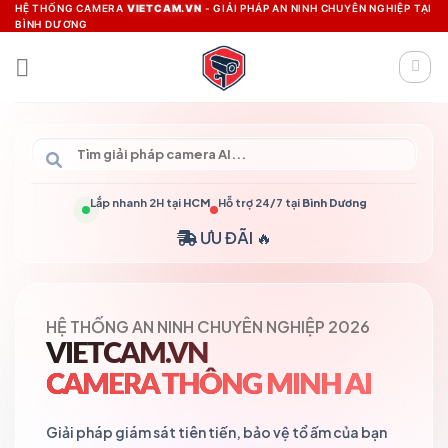
Skip
HỆ THỐNG CAMERA
VIETCAM.VN
- GIẢI PHÁP AN NINH CHUYÊN NGHIỆP TẠI
BÌNH DƯƠNG
to
content
Lắp nhanh 2H tại
HCM
Hỗ trợ 24/7 tại
Bình Dương
ƯU ĐÃI 🔥
HỆ THỐNG AN NINH CHUYÊN NGHIỆP 2026
VIETCAM.VN
CAMERA THÔNG MINH AI
Giải pháp giám sát tiên tiến, bảo vệ tổ ấm của bạn