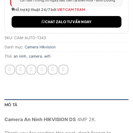
Lỗi 1 đổi 1 trong 30 ngày đầu tiên tại Biên Hòa - Bình Dương
Hỗ trợ kỹ thuật 24/7 bởi
VIETCAM TEAM
CHAT ZALO TƯ VẤN NGAY
SKU:
CAM-AUTO-1343
Danh mục:
Camera Hikvision
Thẻ:
an ninh
,
camera
,
wifi
MÔ TẢ
Camera An Ninh HIKVISION DS
4MP 2K.
Thank you for reading this post, don't forget to