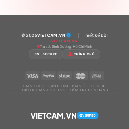
© 2026
VIETCAM.VN
|
Thiết kế bởi
VIETCAM.VN
Trụ sở: Bình Dương, Hồ Chí Minh
SSL SECURE
CHÍNH CHỦ
TRANG CHỦ
SẢN PHẨM
BÀI VIẾT
LIÊN HỆ
ĐIỀU KHOẢN & DỊCH VỤ
KIỂM TRA ĐƠN HÀNG
VIETCAM.VN
VERIFIED