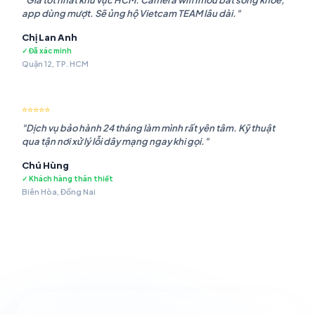
"Giá tốt nhất khu vực HCM. Camera wifi Imou bắt sóng khỏe,
app dùng mượt. Sẽ ủng hộ Vietcam TEAM lâu dài."
Chị Lan Anh
✓ Đã xác minh
Quận 12, TP. HCM
⭐⭐⭐⭐⭐
"Dịch vụ bảo hành 24 tháng làm mình rất yên tâm. Kỹ thuật
qua tận nơi xử lý lỗi dây mạng ngay khi gọi."
Chú Hùng
✓ Khách hàng thân thiết
Biên Hòa, Đồng Nai