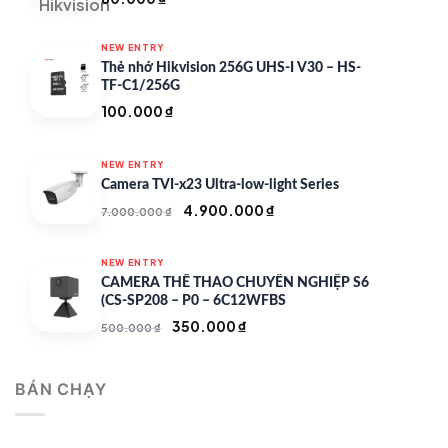
NEW ENTRY
Thẻ nhớ Hikvision 256G UHS-I V30 – HS-
TF-C1/256G
100.000
₫
NEW ENTRY
Camera TVI-x23 Ultra-low-light Series
Giá
Giá
4.900.000
₫
7.000.000
₫
gốc
hiện
là:
tại
NEW ENTRY
7.000.000 ₫.
là:
CAMERA THỂ THAO CHUYÊN NGHIỆP S6
4.900.000 ₫.
(CS-SP208 – P0 – 6C12WFBS
Giá
Giá
350.000
₫
500.000
₫
gốc
hiện
là:
tại
BÁN CHẠY
500.000 ₫.
là:
350.000 ₫.