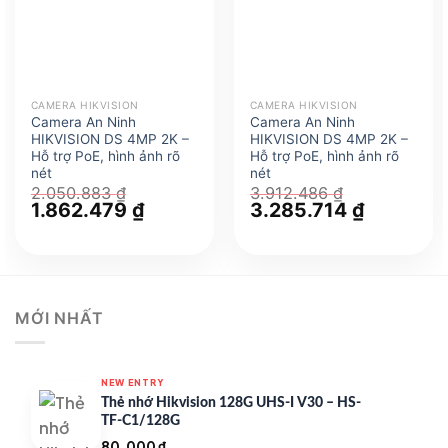
CAMERA HIKVISION
CAMERA HIKVISION
Camera An Ninh
Camera An Ninh
HIKVISION DS 4MP 2K –
HIKVISION DS 4MP 2K –
Hỗ trợ PoE, hình ảnh rõ
Hỗ trợ PoE, hình ảnh rõ
nét
nét
2.050.883
₫
3.912.486
₫
Giá
1.862.479
₫
Giá
Giá
3.285.714
₫
Giá
gốc
hiện
gốc
hiện
là:
tại
là:
tại
2.050.883 ₫.
là:
3.912.486 ₫.
là:
1.862.479 ₫.
3.285.714 
MỚI NHẤT
NEW ENTRY
Thẻ nhớ Hikvision 128G UHS-I V30 – HS-
TF-C1/128G
80.000
₫