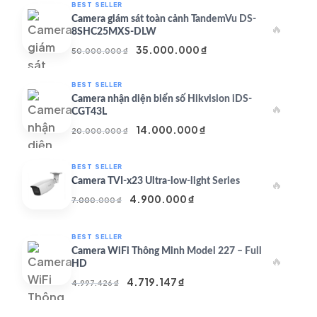
BEST SELLER
Camera giám sát toàn cảnh TandemVu DS-
🔥
8SHC25MXS-DLW
Giá
Giá
35.000.000
₫
50.000.000
₫
gốc
hiện
là:
tại
BEST SELLER
50.000.000 ₫.
là:
Camera nhận diện biển số Hikvision iDS-
🔥
35.000.000 ₫.
CGT43L
Giá
Giá
14.000.000
₫
20.000.000
₫
gốc
hiện
là:
tại
BEST SELLER
20.000.000 ₫.
là:
Camera TVI-x23 Ultra-low-light Series
🔥
14.000.000 ₫.
Giá
Giá
4.900.000
₫
7.000.000
₫
gốc
hiện
là:
tại
BEST SELLER
7.000.000 ₫.
là:
Camera WiFi Thông Minh Model 227 – Full
🔥
4.900.000 ₫.
HD
Giá
Giá
4.719.147
₫
4.997.426
₫
gốc
hiện
là:
tại