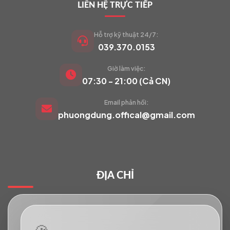
LIÊN HỆ TRỰC TIẾP
Hỗ trợ kỹ thuật 24/7:
039.370.0153
Giờ làm việc:
VIETCAM.VN
07:30 - 21:00 (Cả CN)
VC
Đang trực tuyến
Email phản hồi:
phuongdung.offical@gmail.com
Báo giá Camera
Tư vấn lắp đặt
ĐỊA CHỈ
Hỗ trợ kỹ thuật