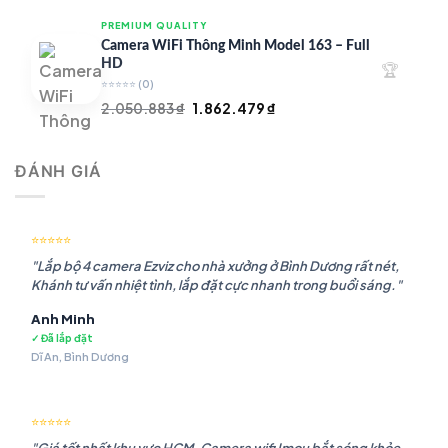
là:
tại
PREMIUM QUALITY
1.948.107 ₫.
là:
Camera WiFi Thông Minh Model 163 – Full
1.541.483 ₫.
HD
🏆
⭐⭐⭐⭐⭐
(0)
Giá
Giá
2.050.883
₫
1.862.479
₫
gốc
hiện
là:
tại
ĐÁNH GIÁ
2.050.883 ₫.
là:
1.862.479 ₫.
⭐⭐⭐⭐⭐
"Lắp bộ 4 camera Ezviz cho nhà xưởng ở Bình Dương rất nét,
Khánh tư vấn nhiệt tình, lắp đặt cực nhanh trong buổi sáng."
Anh Minh
✓ Đã lắp đặt
Dĩ An, Bình Dương
⭐⭐⭐⭐⭐