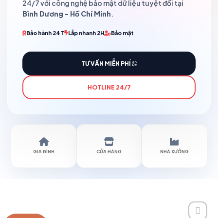
24/7 với công nghệ bảo mật dữ liệu tuyệt đối tại
Bình Dương - Hồ Chí Minh
.
Bảo hành 24T
Lắp nhanh 2H
Bảo mật
TƯ VẤN MIỄN PHÍ
HOTLINE 24/7
GIA ĐÌNH
CỬA HÀNG
NHÀ XƯỞNG