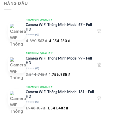
HÀNG ĐẦU
4.997.426 ₫.
là:
4.719.147 ₫.
PREMIUM QUALITY
Camera WiFi Thông Minh Model 67 – Full
HD
🏆
⭐⭐⭐⭐⭐
(0)
Giá
Giá
4.890.563
₫
4.154.180
₫
gốc
hiện
là:
tại
PREMIUM QUALITY
4.890.563 ₫.
là:
Camera WiFi Thông Minh Model 99 – Full
4.154.180 ₫.
HD
🏆
⭐⭐⭐⭐⭐
(0)
Giá
Giá
2.544.745
₫
1.756.985
₫
gốc
hiện
là:
tại
PREMIUM QUALITY
2.544.745 ₫.
là:
Camera WiFi Thông Minh Model 131 – Full
1.756.985 ₫.
HD
🏆
⭐⭐⭐⭐⭐
(0)
Giá
Giá
1.948.107
₫
1.541.483
₫
gốc
hiện