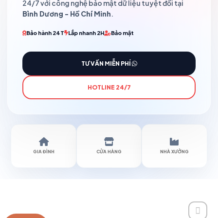
24/7 với công nghệ bảo mật dữ liệu tuyệt đối tại
Bình Dương - Hồ Chí Minh
.
Bảo hành 24T
Lắp nhanh 2H
Bảo mật
TƯ VẤN MIỄN PHÍ
HOTLINE 24/7
GIA ĐÌNH
CỬA HÀNG
NHÀ XƯỞNG