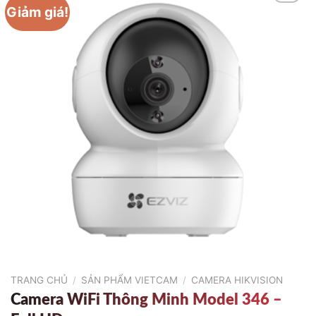
Giảm giá!
TRANG CHỦ
/
SẢN PHẨM VIETCAM
/
CAMERA HIKVISION
Camera WiFi Thông Minh Model 346 –