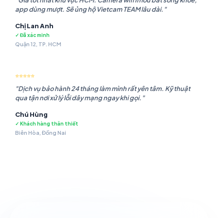
"Giá tốt nhất khu vực HCM. Camera wifi Imou bắt sóng khỏe,
app dùng mượt. Sẽ ủng hộ Vietcam TEAM lâu dài."
Chị Lan Anh
✓ Đã xác minh
Quận 12, TP. HCM
⭐⭐⭐⭐⭐
"Dịch vụ bảo hành 24 tháng làm mình rất yên tâm. Kỹ thuật
qua tận nơi xử lý lỗi dây mạng ngay khi gọi."
Chú Hùng
✓ Khách hàng thân thiết
Biên Hòa, Đồng Nai