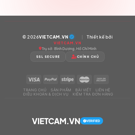
© 2026
VIETCAM.VN
|
Thiết kế bởi
VIETCAM.VN
Trụ sở: Bình Dương, Hồ Chí Minh
SSL SECURE
CHÍNH CHỦ
TRANG CHỦ
SẢN PHẨM
BÀI VIẾT
LIÊN HỆ
ĐIỀU KHOẢN & DỊCH VỤ
KIỂM TRA ĐƠN HÀNG
VIETCAM.VN
VERIFIED