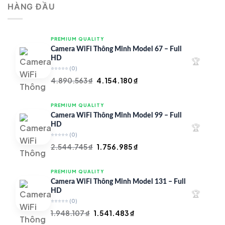
HÀNG ĐẦU
4.997.426 ₫.
là:
4.719.147 ₫.
PREMIUM QUALITY
Camera WiFi Thông Minh Model 67 – Full
HD
🏆
⭐⭐⭐⭐⭐
(0)
Giá
Giá
4.890.563
₫
4.154.180
₫
gốc
hiện
là:
tại
PREMIUM QUALITY
4.890.563 ₫.
là:
Camera WiFi Thông Minh Model 99 – Full
4.154.180 ₫.
HD
🏆
⭐⭐⭐⭐⭐
(0)
Giá
Giá
2.544.745
₫
1.756.985
₫
gốc
hiện
là:
tại
PREMIUM QUALITY
2.544.745 ₫.
là:
Camera WiFi Thông Minh Model 131 – Full
1.756.985 ₫.
HD
🏆
⭐⭐⭐⭐⭐
(0)
Giá
Giá
1.948.107
₫
1.541.483
₫
gốc
hiện