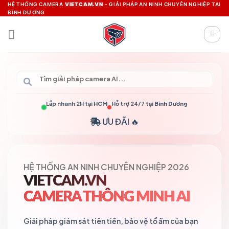
Skip
HỆ THỐNG CAMERA
VIETCAM.VN
- GIẢI PHÁP AN NINH CHUYÊN NGHIỆP TẠI
BÌNH DƯƠNG
to
content
Lắp nhanh 2H tại
HCM
Hỗ trợ 24/7 tại
Bình Dương
ƯU ĐÃI 🔥
HỆ THỐNG AN NINH CHUYÊN NGHIỆP 2026
VIETCAM.VN
CAMERA THÔNG MINH AI
Giải pháp giám sát tiên tiến, bảo vệ tổ ấm của bạn