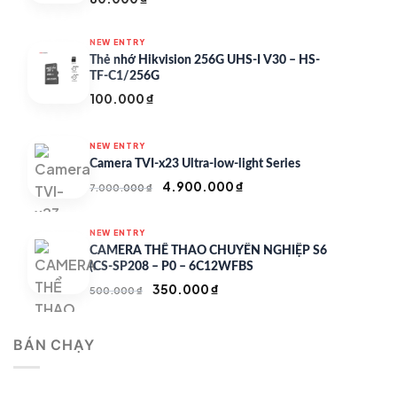
NEW ENTRY
Thẻ nhớ Hikvision 256G UHS-I V30 – HS-
TF-C1/256G
100.000
₫
NEW ENTRY
Camera TVI-x23 Ultra-low-light Series
Giá
Giá
4.900.000
₫
7.000.000
₫
gốc
hiện
là:
tại
NEW ENTRY
7.000.000 ₫.
là:
CAMERA THỂ THAO CHUYÊN NGHIỆP S6
4.900.000 ₫.
(CS-SP208 – P0 – 6C12WFBS
Giá
Giá
350.000
₫
500.000
₫
gốc
hiện
là:
tại
BÁN CHẠY
500.000 ₫.
là:
350.000 ₫.