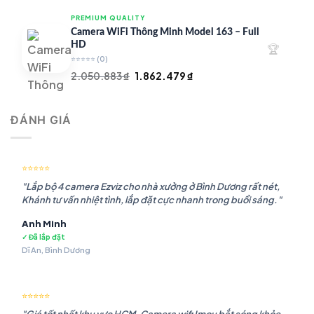
là:
tại
PREMIUM QUALITY
1.948.107 ₫.
là:
Camera WiFi Thông Minh Model 163 – Full
1.541.483 ₫.
HD
🏆
⭐⭐⭐⭐⭐
(0)
Giá
Giá
2.050.883
₫
1.862.479
₫
gốc
hiện
là:
tại
ĐÁNH GIÁ
2.050.883 ₫.
là:
1.862.479 ₫.
⭐⭐⭐⭐⭐
"Lắp bộ 4 camera Ezviz cho nhà xưởng ở Bình Dương rất nét,
Khánh tư vấn nhiệt tình, lắp đặt cực nhanh trong buổi sáng."
Anh Minh
✓ Đã lắp đặt
Dĩ An, Bình Dương
⭐⭐⭐⭐⭐