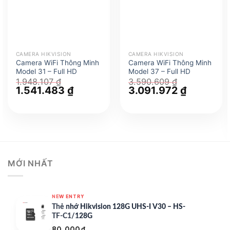
CAMERA HIKVISION
CAMERA HIKVISION
Camera WiFi Thông Minh
Camera WiFi Thông Minh
Model 31 – Full HD
Model 37 – Full HD
1.948.107
₫
3.590.609
₫
Giá
1.541.483
₫
Giá
Giá
3.091.972
₫
Giá
gốc
hiện
gốc
hiện
là:
tại
là:
tại
1.948.107 ₫.
là:
3.590.609 ₫.
là:
1.541.483 ₫.
3.091.972 
MỚI NHẤT
NEW ENTRY
Thẻ nhớ Hikvision 128G UHS-I V30 – HS-
TF-C1/128G
80.000
₫