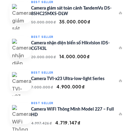
BEST SELLER
Camera giám sát toàn cảnh TandemVu DS-
🔥
8SHC25MXS-DLW
Giá
Giá
35.000.000
₫
50.000.000
₫
gốc
hiện
là:
tại
BEST SELLER
50.000.000 ₫.
là:
Camera nhận diện biển số Hikvision iDS-
🔥
35.000.000 ₫.
CGT43L
Giá
Giá
14.000.000
₫
20.000.000
₫
gốc
hiện
là:
tại
BEST SELLER
20.000.000 ₫.
là:
Camera TVI-x23 Ultra-low-light Series
🔥
14.000.000 ₫.
Giá
Giá
4.900.000
₫
7.000.000
₫
gốc
hiện
là:
tại
BEST SELLER
7.000.000 ₫.
là:
Camera WiFi Thông Minh Model 227 – Full
🔥
4.900.000 ₫.
HD
Giá
Giá
4.719.147
₫
4.997.426
₫
gốc
hiện
là:
tại