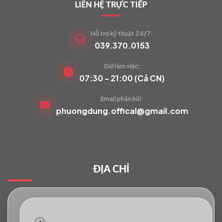
LIÊN HỆ TRỰC TIẾP
Hỗ trợ kỹ thuật 24/7:
039.370.0153
Giờ làm việc:
VIETCAM.VN
07:30 - 21:00 (Cả CN)
VC
Đang trực tuyến
Email phản hồi:
phuongdung.offical@gmail.com
Báo giá Camera
Tư vấn lắp đặt
ĐỊA CHỈ
Hỗ trợ kỹ thuật