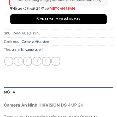
Lỗi 1 đổi 1 trong 30 ngày đầu tiên tại Biên Hòa - Bình Dương
Hỗ trợ kỹ thuật 24/7 bởi
VIETCAM TEAM
CHAT ZALO TƯ VẤN NGAY
SKU:
CAM-AUTO-1345
Danh mục:
Camera Hikvision
Thẻ:
an ninh
,
camera
,
wifi
MÔ TẢ
Camera An Ninh HIKVISION DS
4MP 2K.
Thank you for reading this post, don't forget to