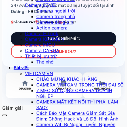
Camera EZVIZ
24/7 với công nghệ bảo mật dữ liệu tuyệt đối tại
Bình
Camera ngoài trời
Dương - Hồ Chí Minh
.
Camera trong nhà
Camera dùng pin
Bảo hành 24T
Lắp nhanh 2H
Bảo mật
Action camera
Camera HiLook
Camera KBVISION
TƯ VẤN MIỄN PHÍ
Camera IMOU
Camera DAHUA
HOTLINE 24/7
Thiết bị lưu trữ
Thẻ nhớ
Bài viết
VIETCAM.VN
CHÀO MỪNG KHÁCH HÀNG
CAMERA VIETCAM TRONG THỜI ĐẠI SỐ
GIA ĐÌNH
CỬA HÀNG
NHÀ XƯỞNG
7 MẸO SỬ DỤNG CAMERA DOANH
NGHIỆP
CAMERA MẤT KẾT NỐI THÌ PHẢI LÀM
SAO?
Giảm giá!
Cách Bảo Mật Camera Giám Sát Gia
Đình: Chống Hack Và Lộ Đổi Hình Ảnh
Camera Wifi Bị Ngoại Tuyến: Nguyên