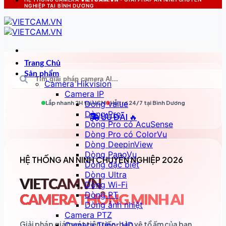
NGHIỆP TẠI BÌNH DƯƠNG
Trang Chủ
Sản phẩm
Camera Hikvision
Camera IP
Dòng value
Lắp nhanh 2H tại
HCM
Hỗ trợ 24/7 tại
Bình Dương
Dòng Pro
ƯU ĐÃI 🔥
Dòng Pro có AcuSense
Dòng Pro có ColorVu
Dòng DeepinView
Dòng PanoVu
HỆ THỐNG AN NINH CHUYÊN NGHIỆP 2026
Dòng đặc biệt
Dòng Ultra
VIETCAM.VN
Dòng Wi-Fi
Dòng PT
CAMERA THÔNG MINH AI
Dòng ảnh nhiệt
Camera PTZ
Giải pháp giám sát tiên tiến, bảo vệ tổ ấm của bạn
Camera Tubor HD