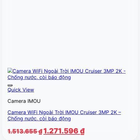
Quick View
Camera IMOU
Camera WiFi Ngoài Trời IMOU Cruiser 3MP 2K –
Chống nước, còi báo động
Giá
Giá
1.271.596
₫
1.513.655
₫
gốc
hiện