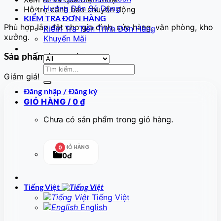
Hướng Dẫn Sử Dụng
Hỗ trợ cảnh báo chuyển động
KIỂM TRA ĐƠN HÀNG
Phù hợp lắp đặt cho gia đình, cửa hàng, văn phòng, kho
Kiểm Tra Tiến Trình Đơn Hàng
xưởng.
Khuyến Mãi
Sản phẩm tương tự
Tìm
Giảm giá!
kiếm:
Đăng nhập / Đăng ký
GIỎ HÀNG /
0
₫
Chưa có sản phẩm trong giỏ hàng.
GIỎ HÀNG
0
0đ
Tiếng Việt
Tiếng Việt
English