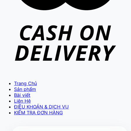
VIETCAM.VN
VC
Đang trực tuyến
Trang Chủ
Sản phẩm
Bài viết
Báo giá Camera
Tư vấn lắp đặt
Liên Hệ
Hỗ trợ kỹ thuật
ĐIỀU KHOẢN & DỊCH VỤ
KIỂM TRA ĐƠN HÀNG