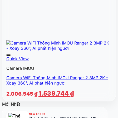
Quick View
Camera IMOU
Camera WiFi Thông Minh IMOU Ranger 2 3MP 2K –
Xoay 360°, AI phát hiện người
Giá
Giá
1.539.744
₫
2.006.545
₫
gốc
hiện
Mới Nhất
là:
tại
2.006.545 ₫.
là:
NEW ENTRY