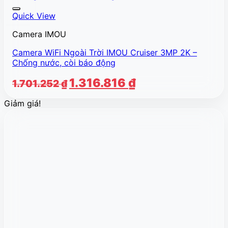
Quick View
Camera IMOU
Camera WiFi Ngoài Trời IMOU Cruiser 3MP 2K –
Chống nước, còi báo động
Giá
Giá
1.316.816
₫
1.701.252
₫
gốc
hiện
Giảm giá!
là:
tại
1.701.252 ₫.
là:
1.316.816 ₫.