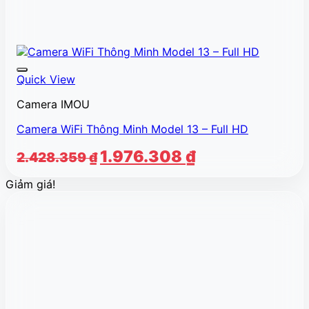
Quick View
Camera IMOU
Camera WiFi Thông Minh Model 13 – Full HD
Giá
Giá
1.976.308
₫
2.428.359
₫
gốc
hiện
Giảm giá!
là:
tại
2.428.359 ₫.
là:
1.976.308 ₫.