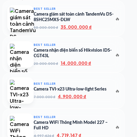
500.000 ₫.
là:
350.000 ₫.
BEST SELLER
Camera giám sát toàn cảnh TandemVu DS-
🔥
8SHC25MXS-DLW
Giá
Giá
35.000.000
₫
50.000.000
₫
gốc
hiện
là:
tại
50.000.000 ₫.
là:
BEST SELLER
35.000.000 ₫.
Camera nhận diện biển số Hikvision iDS-
🔥
CGT43L
Giá
Giá
14.000.000
₫
20.000.000
₫
gốc
hiện
là:
tại
20.000.000 ₫.
là:
BEST SELLER
14.000.000 ₫.
Camera TVI-x23 Ultra-low-light Series
🔥
Giá
Giá
4.900.000
₫
7.000.000
₫
gốc
hiện
là:
tại
7.000.000 ₫.
là:
BEST SELLER
4.900.000 ₫.
Camera WiFi Thông Minh Model 227 –
🔥
Full HD
Giá
Giá
4.719.147
₫
4.997.426
₫