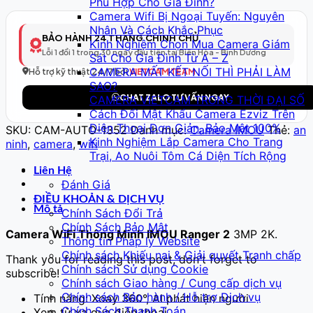
Phù Hợp Cho Gia Đình?
Thông
Camera Wifi Bị Ngoại Tuyến: Nguyên
Minh
Nhân Và Cách Khắc Phục
Model
BẢO HÀNH 24 THÁNG CHÍNH CHỦ
Kinh Nghiệm Chọn Mua Camera Giám
353
Lỗi 1 đổi 1 trong 30 ngày đầu tiên tại Biên Hòa - Bình Dương
Sát Cho Gia Đình Từ A – Z
–
CAMERA MẤT KẾT NỐI THÌ PHẢI LÀM
Full
Hỗ trợ kỹ thuật 24/7 bởi
VIETCAM TEAM
SAO?
HD
CHAT ZALO TƯ VẤN NGAY
CAMERA VIETCAM TRONG THỜI ĐẠI SỐ
số
Cách Đổi Mật Khẩu Camera Ezviz Trên
lượng
Điện Thoại Đơn Giản, Bảo Mật 100%
SKU:
CAM-AUTO-1352
Danh mục:
Camera IMOU
Thẻ:
an
Kinh Nghiệm Lắp Camera Cho Trang
ninh
,
camera
,
wifi
Trại, Ao Nuôi Tôm Cá Diện Tích Rộng
Liên Hệ
Đánh Giá
ĐIỀU KHOẢN & DỊCH VỤ
Mô tả
Chính Sách Đổi Trả
Chính Sách Bảo Mật
Camera WiFi Thông Minh IMOU Ranger 2
3MP 2K.
Thông tin Pháp lý Website
Chính sách Khiếu nại & Giải quyết Tranh chấp
Thank you for reading this post, don't forget to
Chính sách Sử dụng Cookie
subscribe!
Chính sách Giao hàng / Cung cấp dịch vụ
Chính sách Bảo hành / Hỗ trợ Dịch vụ
Tính năng: Xoay 360°, AI phát hiện người
Chính Sách Thanh Toán
Xem từ xa qua điện thoại