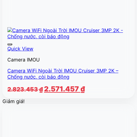
Quick View
Camera IMOU
Camera WiFi Ngoài Trời IMOU Cruiser 3MP 2K –
Chống nước, còi báo động
Giá
Giá
2.571.457
₫
2.823.453
₫
gốc
hiện
Giảm giá!
là:
tại
2.823.453 ₫.
là:
2.571.457 ₫.