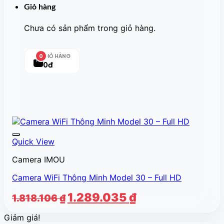
Giỏ hàng
Chưa có sản phẩm trong giỏ hàng.
GIỎ HÀNG
0
0đ
Quick View
Camera IMOU
Camera WiFi Thông Minh Model 30 – Full HD
Giá
Giá
1.289.035
₫
1.818.106
₫
gốc
hiện
Giảm giá!
là:
tại