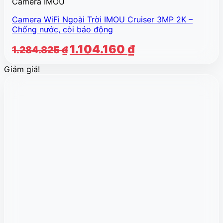
Camera IMOU
Camera WiFi Ngoài Trời IMOU Cruiser 3MP 2K –
Chống nước, còi báo động
Giá
Giá
1.104.160
₫
1.284.825
₫
gốc
hiện
Giảm giá!
là:
tại
1.284.825 ₫.
là:
1.104.160 ₫.