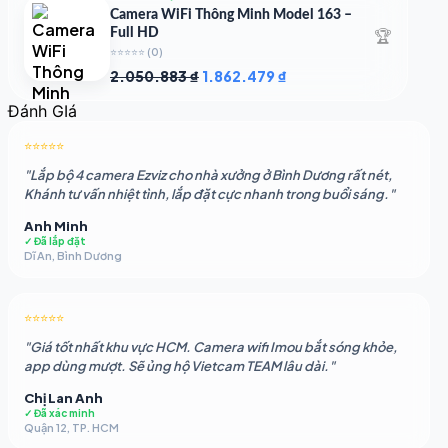
1.948.107 ₫.
là:
Camera WiFi Thông Minh Model 163 –
1.541.483 ₫.
🏆
Full HD
⭐⭐⭐⭐⭐
(0)
Giá
Giá
2.050.883
₫
1.862.479
₫
gốc
hiện
Đánh GIá
là:
tại
2.050.883 ₫.
là:
⭐⭐⭐⭐⭐
1.862.479 ₫.
"Lắp bộ 4 camera Ezviz cho nhà xưởng ở Bình Dương rất nét,
Khánh tư vấn nhiệt tình, lắp đặt cực nhanh trong buổi sáng."
Anh Minh
✓ Đã lắp đặt
Dĩ An, Bình Dương
⭐⭐⭐⭐⭐
"Giá tốt nhất khu vực HCM. Camera wifi Imou bắt sóng khỏe,
app dùng mượt. Sẽ ủng hộ Vietcam TEAM lâu dài."
Chị Lan Anh
✓ Đã xác minh
Quận 12, TP. HCM