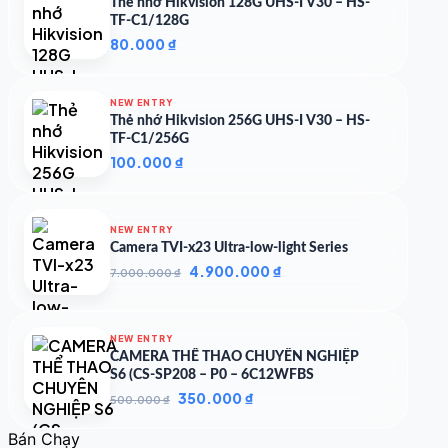
1.539.744 ₫.
Thẻ nhớ Hikvision 128G UHS-I V30 – HS-
TF-C1/128G
80.000
₫
NEW ENTRY
Thẻ nhớ Hikvision 256G UHS-I V30 – HS-
TF-C1/256G
100.000
₫
NEW ENTRY
Camera TVI-x23 Ultra-low-light Series
Giá
Giá
4.900.000
₫
7.000.000
₫
gốc
hiện
là:
tại
7.000.000 ₫.
là:
NEW ENTRY
4.900.000 ₫.
CAMERA THỂ THAO CHUYÊN NGHIỆP
S6 (CS-SP208 – P0 – 6C12WFBS
Giá
Giá
350.000
₫
500.000
₫
gốc
hiện
là:
tại
Bán Chạy