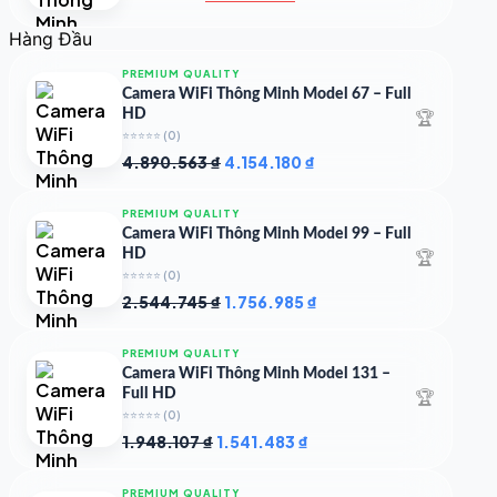
gốc
hiện
là:
tại
Hàng Đầu
4.997.426 ₫.
là:
4.719.147 ₫.
PREMIUM QUALITY
Camera WiFi Thông Minh Model 67 – Full
🏆
HD
⭐⭐⭐⭐⭐
(0)
Giá
Giá
4.890.563
₫
4.154.180
₫
gốc
hiện
là:
tại
PREMIUM QUALITY
4.890.563 ₫.
là:
Camera WiFi Thông Minh Model 99 – Full
4.154.180 ₫.
🏆
HD
⭐⭐⭐⭐⭐
(0)
Giá
Giá
2.544.745
₫
1.756.985
₫
gốc
hiện
là:
tại
PREMIUM QUALITY
2.544.745 ₫.
là:
Camera WiFi Thông Minh Model 131 –
1.756.985 ₫.
🏆
Full HD
⭐⭐⭐⭐⭐
(0)
Giá
Giá
1.948.107
₫
1.541.483
₫
gốc
hiện
là:
tại
PREMIUM QUALITY