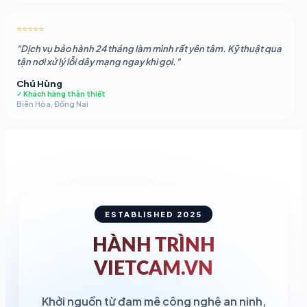
⭐⭐⭐⭐⭐
"Dịch vụ bảo hành 24 tháng làm mình rất yên tâm. Kỹ thuật qua
tận nơi xử lý lỗi dây mạng ngay khi gọi."
Chú Hùng
✓ Khách hàng thân thiết
Biên Hòa, Đồng Nai
ESTABLISHED 2025
HÀNH TRÌNH
VIETCAM.VN
Khởi nguồn từ đam mê công nghệ an ninh,