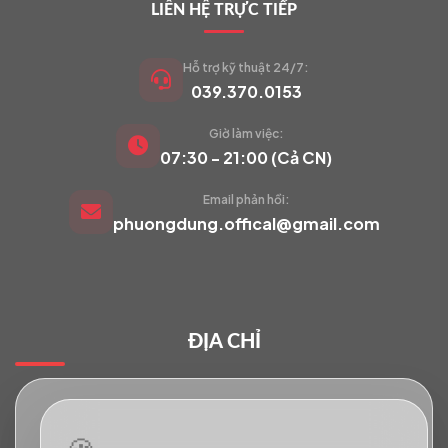
LIÊN HỆ TRỰC TIẾP
Hỗ trợ kỹ thuật 24/7:
039.370.0153
Giờ làm việc:
VIETCAM.VN
07:30 - 21:00 (Cả CN)
VC
Đang trực tuyến
Email phản hồi:
phuongdung.offical@gmail.com
Báo giá Camera
Tư vấn lắp đặt
ĐỊA CHỈ
Hỗ trợ kỹ thuật