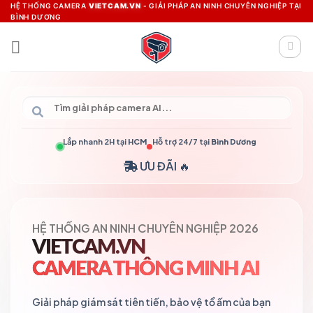
Skip
HỆ THỐNG CAMERA
VIETCAM.VN
- GIẢI PHÁP AN NINH CHUYÊN NGHIỆP TẠI
BÌNH DƯƠNG
to
content
Lắp nhanh 2H tại
HCM
Hỗ trợ 24/7 tại
Bình Dương
ƯU ĐÃI 🔥
HỆ THỐNG AN NINH CHUYÊN NGHIỆP 2026
VIETCAM.VN
CAMERA THÔNG MINH AI
Giải pháp giám sát tiên tiến, bảo vệ tổ ấm của bạn