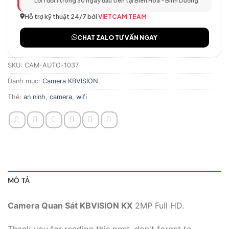
Lỗi 1 đổi 1 trong 30 ngày đầu tiên tại Biên Hòa - Bình Dương
Hỗ trợ kỹ thuật 24/7 bởi
VIETCAM TEAM
CHAT ZALO TƯ VẤN NGAY
SKU:
CAM-AUTO-1037
Danh mục:
Camera KBVISION
Thẻ:
an ninh
,
camera
,
wifi
MÔ TẢ
Camera Quan Sát KBVISION KX
2MP Full HD.
Thank you for reading this post, don't forget to