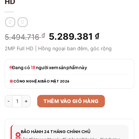
HD
Giá
5.289.381
Giá
₫
₫
5.494.716
gốc
hiện
2MP Full HD | Hồng ngoại ban đêm, góc rộng
là:
tại
5.494.716 ₫.
là:
5.289.381 
Đang có
18
người xem sản phẩm này
CÔNG NGHỆ AI
BẢO MẬT 2026
Camera WiFi Thông Minh Model 38 – Full HD số lượng
THÊM VÀO GIỎ HÀNG
BẢO HÀNH 24 THÁNG CHÍNH CHỦ