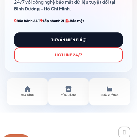
24/7 với công nghệ bảo mật dữ liệu tuyệt đối tại
Bình Dương - Hồ Chí Minh
.
Bảo hành 24T
Lắp nhanh 2H
Bảo mật
TƯ VẤN MIỄN PHÍ
HOTLINE 24/7
GIA ĐÌNH
CỬA HÀNG
NHÀ XƯỞNG