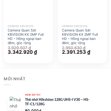
CAMERA KBVISION
CAMERA KBVISION
Camera Quan Sát
Camera Quan Sát
KBVISION KX 2MP Full
KBVISION KX 2MP Full
HD – Hồng ngoại ban
HD – Hồng ngoại ban
đêm, góc rộng
đêm, góc rộng
3.929.507
₫
2.950.630
₫
Giá
3.342.920
₫
Giá
Giá
2.391.253
₫
Giá
gốc
hiện
gốc
hiện
là:
tại
là:
tại
3.929.507 ₫.
là:
2.950.630 ₫.
là:
3.342.920 ₫.
2.391.253 
MỚI NHẤT
NEW ENTRY
Thẻ nhớ Hikvision 128G UHS-I V30 – HS-
TF-C1/128G
80.000
₫