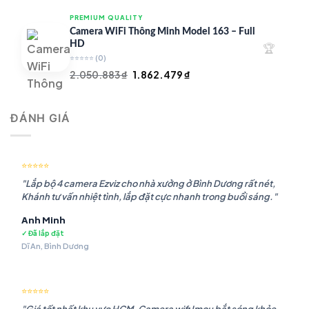
là:
tại
PREMIUM QUALITY
1.948.107 ₫.
là:
Camera WiFi Thông Minh Model 163 – Full
1.541.483 ₫.
HD
🏆
⭐⭐⭐⭐⭐
(0)
Giá
Giá
2.050.883
₫
1.862.479
₫
gốc
hiện
là:
tại
ĐÁNH GIÁ
2.050.883 ₫.
là:
1.862.479 ₫.
⭐⭐⭐⭐⭐
"Lắp bộ 4 camera Ezviz cho nhà xưởng ở Bình Dương rất nét,
Khánh tư vấn nhiệt tình, lắp đặt cực nhanh trong buổi sáng."
Anh Minh
✓ Đã lắp đặt
Dĩ An, Bình Dương
⭐⭐⭐⭐⭐