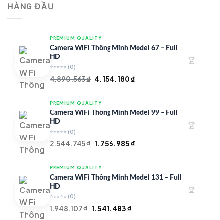
HÀNG ĐẦU
4.997.426 ₫.
là:
4.719.147 ₫.
PREMIUM QUALITY
Camera WiFi Thông Minh Model 67 – Full
HD
🏆
⭐⭐⭐⭐⭐
(0)
Giá
Giá
4.890.563
₫
4.154.180
₫
gốc
hiện
là:
tại
PREMIUM QUALITY
4.890.563 ₫.
là:
Camera WiFi Thông Minh Model 99 – Full
4.154.180 ₫.
HD
🏆
⭐⭐⭐⭐⭐
(0)
Giá
Giá
2.544.745
₫
1.756.985
₫
gốc
hiện
là:
tại
PREMIUM QUALITY
2.544.745 ₫.
là:
Camera WiFi Thông Minh Model 131 – Full
1.756.985 ₫.
HD
🏆
⭐⭐⭐⭐⭐
(0)
Giá
Giá
1.948.107
₫
1.541.483
₫
gốc
hiện