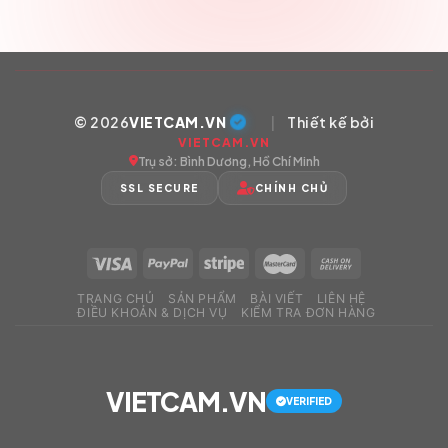
© 2026
VIETCAM.VN
|
Thiết kế bởi
VIETCAM.VN
Trụ sở: Bình Dương, Hồ Chí Minh
SSL SECURE
CHÍNH CHỦ
TRANG CHỦ
SẢN PHẨM
BÀI VIẾT
LIÊN HỆ
ĐIỀU KHOẢN & DỊCH VỤ
KIỂM TRA ĐƠN HÀNG
VIETCAM.VN
VERIFIED