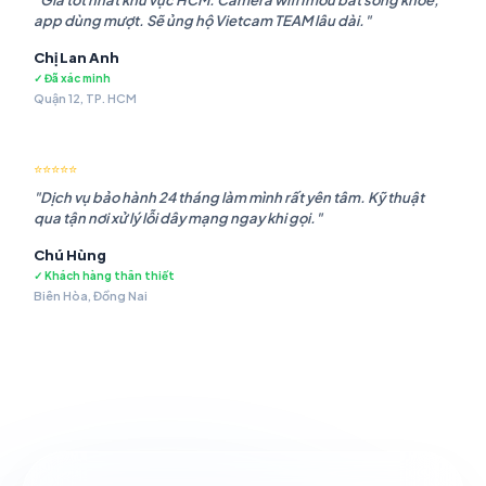
"Giá tốt nhất khu vực HCM. Camera wifi Imou bắt sóng khỏe,
app dùng mượt. Sẽ ủng hộ Vietcam TEAM lâu dài."
Chị Lan Anh
✓ Đã xác minh
Quận 12, TP. HCM
⭐⭐⭐⭐⭐
"Dịch vụ bảo hành 24 tháng làm mình rất yên tâm. Kỹ thuật
qua tận nơi xử lý lỗi dây mạng ngay khi gọi."
Chú Hùng
✓ Khách hàng thân thiết
Biên Hòa, Đồng Nai