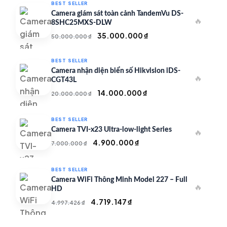
BEST SELLER
Camera giám sát toàn cảnh TandemVu DS-
🔥
8SHC25MXS-DLW
Giá
Giá
35.000.000
₫
50.000.000
₫
gốc
hiện
là:
tại
BEST SELLER
50.000.000 ₫.
là:
Camera nhận diện biển số Hikvision iDS-
🔥
35.000.000 ₫.
CGT43L
Giá
Giá
14.000.000
₫
20.000.000
₫
gốc
hiện
là:
tại
BEST SELLER
20.000.000 ₫.
là:
Camera TVI-x23 Ultra-low-light Series
🔥
14.000.000 ₫.
Giá
Giá
4.900.000
₫
7.000.000
₫
gốc
hiện
là:
tại
BEST SELLER
7.000.000 ₫.
là:
Camera WiFi Thông Minh Model 227 – Full
🔥
4.900.000 ₫.
HD
Giá
Giá
4.719.147
₫
4.997.426
₫
gốc
hiện
là:
tại