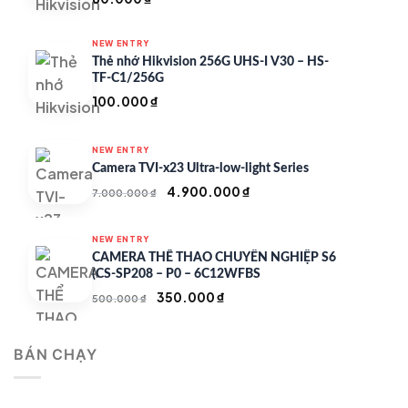
NEW ENTRY
Thẻ nhớ Hikvision 256G UHS-I V30 – HS-
TF-C1/256G
100.000
₫
NEW ENTRY
Camera TVI-x23 Ultra-low-light Series
Giá
Giá
4.900.000
₫
7.000.000
₫
gốc
hiện
là:
tại
NEW ENTRY
7.000.000 ₫.
là:
CAMERA THỂ THAO CHUYÊN NGHIỆP S6
4.900.000 ₫.
(CS-SP208 – P0 – 6C12WFBS
Giá
Giá
350.000
₫
500.000
₫
gốc
hiện
là:
tại
BÁN CHẠY
500.000 ₫.
là:
350.000 ₫.