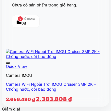
Chưa có sản phẩm trong giỏ hàng.
GIỎ HÀNG
0
0đ
Quick View
Camera IMOU
Camera WiFi Ngoài Trời IMOU Cruiser 3MP 2K –
Chống nước, còi báo động
Giá
Giá
2.383.808
₫
2.656.480
₫
gốc
hiện
Giảm giá!
là:
tại