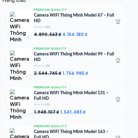
4.997.426 ₫.
là:
4.719.147 ₫.
PREMIUM QUALITY
Camera WiFi Thông Minh Model 67 – Full
🏆
HD
⭐⭐⭐⭐⭐
(0)
Giá
Giá
4.890.563
₫
4.154.180
₫
gốc
hiện
là:
tại
PREMIUM QUALITY
4.890.563 ₫.
là:
Camera WiFi Thông Minh Model 99 – Full
4.154.180 ₫.
🏆
HD
⭐⭐⭐⭐⭐
(0)
Giá
Giá
2.544.745
₫
1.756.985
₫
gốc
hiện
là:
tại
PREMIUM QUALITY
2.544.745 ₫.
là:
Camera WiFi Thông Minh Model 131 –
1.756.985 ₫.
🏆
Full HD
⭐⭐⭐⭐⭐
(0)
Giá
Giá
1.948.107
₫
1.541.483
₫
gốc
hiện
là:
tại
PREMIUM QUALITY
1.948.107 ₫.
là:
Camera WiFi Thông Minh Model 163 –
1.541.483 ₫.
🏆
Full HD