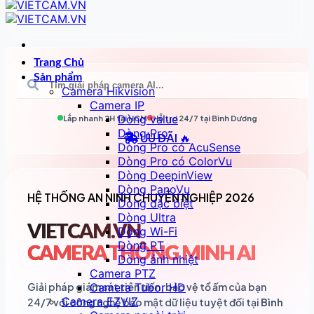
Trang Chủ
Sản phẩm
Camera Hikvision
Camera IP
Dòng value
Lắp nhanh 2H tại
HCM
Hỗ trợ 24/7 tại
Bình Dương
Dòng Pro
ƯU ĐÃI 🔥
Dòng Pro có AcuSense
Dòng Pro có ColorVu
Dòng DeepinView
Dòng PanoVu
HỆ THỐNG AN NINH CHUYÊN NGHIỆP 2026
Dòng đặc biệt
Dòng Ultra
VIETCAM.VN
Dòng Wi-Fi
Dòng PT
CAMERA THÔNG MINH AI
Dòng ảnh nhiệt
Camera PTZ
Giải pháp giám sát tiên tiến, bảo vệ tổ ấm của bạn
Camera Tubor HD
Camera EZVIZ
24/7 với công nghệ bảo mật dữ liệu tuyệt đối tại
Bình