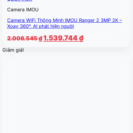
Camera IMOU
Camera WiFi Thông Minh IMOU Ranger 2 3MP 2K –
Xoay 360°, AI phát hiện người
Giá
Giá
1.539.744
₫
2.006.545
₫
gốc
hiện
Giảm giá!
là:
tại
2.006.545 ₫.
là:
1.539.744 ₫.