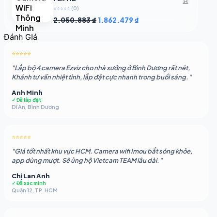
⭐⭐⭐⭐⭐
(0)
Giá
Giá
2.050.883
₫
1.862.479
₫
gốc
hiện
Đánh GIá
là:
tại
2.050.883 ₫.
là:
⭐⭐⭐⭐⭐
1.862.479 ₫.
"Lắp bộ 4 camera Ezviz cho nhà xưởng ở Bình Dương rất nét,
Khánh tư vấn nhiệt tình, lắp đặt cực nhanh trong buổi sáng."
Anh Minh
✓ Đã lắp đặt
Dĩ An, Bình Dương
⭐⭐⭐⭐⭐
"Giá tốt nhất khu vực HCM. Camera wifi Imou bắt sóng khỏe,
app dùng mượt. Sẽ ủng hộ Vietcam TEAM lâu dài."
Chị Lan Anh
✓ Đã xác minh
Quận 12, TP. HCM