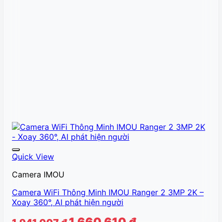
Quick View
Camera IMOU
Camera WiFi Thông Minh IMOU Ranger 2 3MP 2K –
Xoay 360°, AI phát hiện người
Giá
Giá
1.660.610
₫