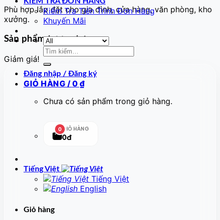
KIỂM TRA ĐƠN HÀNG
Phù hợp lắp đặt cho gia đình, cửa hàng, văn phòng, kho
Kiểm Tra Tiến Trình Đơn Hàng
xưởng.
Khuyến Mãi
Sản phẩm tương tự
Tìm
Giảm giá!
kiếm:
Đăng nhập / Đăng ký
GIỎ HÀNG /
0
₫
Chưa có sản phẩm trong giỏ hàng.
GIỎ HÀNG
0
0đ
Tiếng Việt
Tiếng Việt
English
Giỏ hàng