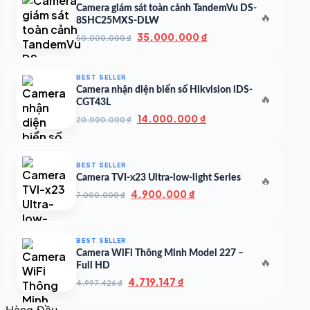
Camera giám sát toàn cảnh TandemVu DS-
🔥
8SHC25MXS-DLW
Giá
Giá
35.000.000
₫
50.000.000
₫
gốc
hiện
là:
tại
50.000.000 ₫.
là:
BEST SELLER
35.000.000 ₫.
Camera nhận diện biển số Hikvision iDS-
🔥
CGT43L
Giá
Giá
14.000.000
₫
20.000.000
₫
gốc
hiện
là:
tại
20.000.000 ₫.
là:
BEST SELLER
14.000.000 ₫.
Camera TVI-x23 Ultra-low-light Series
🔥
Giá
Giá
4.900.000
₫
7.000.000
₫
gốc
hiện
là:
tại
7.000.000 ₫.
là:
BEST SELLER
4.900.000 ₫.
Camera WiFi Thông Minh Model 227 –
🔥
Full HD
Giá
Giá
4.719.147
₫
4.997.426
₫
gốc
hiện
là:
tại
Hàng Đầu