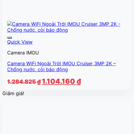
Quick View
Camera IMOU
Camera WiFi Ngoài Trời IMOU Cruiser 3MP 2K –
Chống nước, còi báo động
Giá
Giá
1.104.160
₫
1.284.825
₫
gốc
hiện
Giảm giá!
là:
tại
1.284.825 ₫.
là:
1.104.160 ₫.