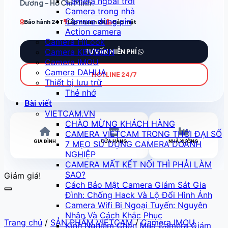
Camera ngoài trời
Dương - Hồ Chí Minh
.
Camera trong nhà
Camera dùng pin
Bảo hành 24T
Lắp nhanh 2H
Bảo mật
Action camera
Camera HiLook
Camera KBVISION
TƯ VẤN MIỄN PHÍ
Camera IMOU
Camera DAHUA
HOTLINE 24/7
Thiết bị lưu trữ
Thẻ nhớ
Bài viết
VIETCAM.VN
CHÀO MỪNG KHÁCH HÀNG
CAMERA VIETCAM TRONG THỜI ĐẠI SỐ
GIA ĐÌNH
CỬA HÀNG
NHÀ XƯỞNG
7 MẸO SỬ DỤNG CAMERA DOANH
NGHIỆP
CAMERA MẤT KẾT NỐI THÌ PHẢI LÀM
SAO?
Giảm giá!
Cách Bảo Mật Camera Giám Sát Gia
Đình: Chống Hack Và Lộ Đổi Hình Ảnh
Camera Wifi Bị Ngoại Tuyến: Nguyên
Nhân Và Cách Khắc Phục
Trang chủ
/
SẢN PHẨM VIETCAM
/
Camera IMOU
Kinh Nghiệm Chọn Mua Camera Giám