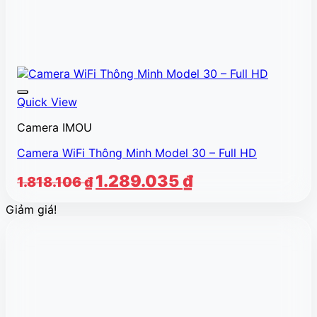
Quick View
Camera IMOU
Camera WiFi Thông Minh Model 30 – Full HD
Giá
Giá
1.289.035
₫
1.818.106
₫
gốc
hiện
Giảm giá!
là:
tại
1.818.106 ₫.
là:
1.289.035 ₫.