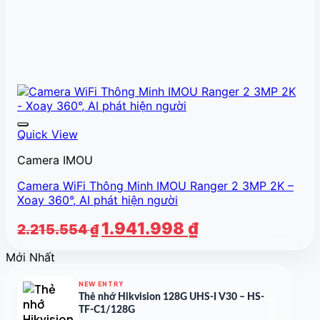
Quick View
Camera IMOU
Camera WiFi Thông Minh IMOU Ranger 2 3MP 2K –
Xoay 360°, AI phát hiện người
Giá
Giá
1.941.998
₫
2.215.554
₫
gốc
hiện
Mới Nhất
là:
tại
2.215.554 ₫.
là:
NEW ENTRY
1.941.998 ₫.
Thẻ nhớ Hikvision 128G UHS-I V30 – HS-
TF-C1/128G