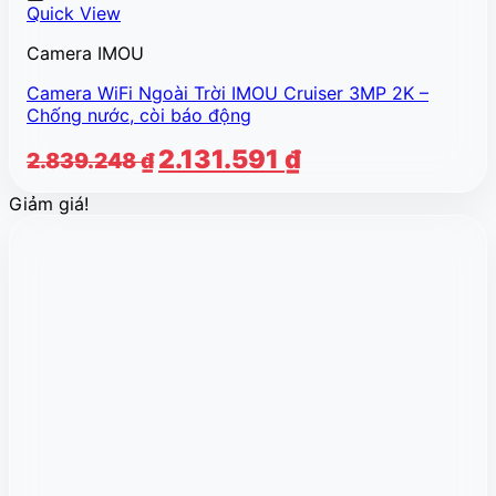
Quick View
Camera IMOU
Camera WiFi Ngoài Trời IMOU Cruiser 3MP 2K –
Chống nước, còi báo động
Giá
Giá
2.131.591
₫
2.839.248
₫
gốc
hiện
Giảm giá!
là:
tại
2.839.248 ₫.
là:
2.131.591 ₫.