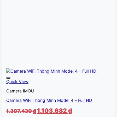
Quick View
Camera IMOU
Camera WiFi Thông Minh Model 4 – Full HD
Giá
Giá
1.103.682
₫
1.307.430
₫
gốc
hiện