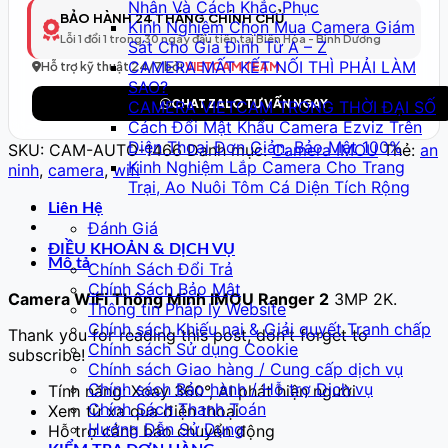
Nhân Và Cách Khắc Phục
Model
BẢO HÀNH 24 THÁNG CHÍNH CHỦ
Kinh Nghiệm Chọn Mua Camera Giám
467
Lỗi 1 đổi 1 trong 30 ngày đầu tiên tại Biên Hòa - Bình Dương
Sát Cho Gia Đình Từ A – Z
–
CAMERA MẤT KẾT NỐI THÌ PHẢI LÀM
Full
Hỗ trợ kỹ thuật 24/7 bởi
VIETCAM TEAM
SAO?
HD
CHAT ZALO TƯ VẤN NGAY
CAMERA VIETCAM TRONG THỜI ĐẠI SỐ
số
Cách Đổi Mật Khẩu Camera Ezviz Trên
lượng
Điện Thoại Đơn Giản, Bảo Mật 100%
SKU:
CAM-AUTO-1466
Danh mục:
Camera IMOU
Thẻ:
an
Kinh Nghiệm Lắp Camera Cho Trang
ninh
,
camera
,
wifi
Trại, Ao Nuôi Tôm Cá Diện Tích Rộng
Liên Hệ
Đánh Giá
ĐIỀU KHOẢN & DỊCH VỤ
Mô tả
Chính Sách Đổi Trả
Chính Sách Bảo Mật
Camera WiFi Thông Minh IMOU Ranger 2
3MP 2K.
Thông tin Pháp lý Website
Chính sách Khiếu nại & Giải quyết Tranh chấp
Thank you for reading this post, don't forget to
Chính sách Sử dụng Cookie
subscribe!
Chính sách Giao hàng / Cung cấp dịch vụ
Chính sách Bảo hành / Hỗ trợ Dịch vụ
Tính năng: Xoay 360°, AI phát hiện người
Chính Sách Thanh Toán
Xem từ xa qua điện thoại
Hướng Dẫn Sử Dụng
Hỗ trợ cảnh báo chuyển động