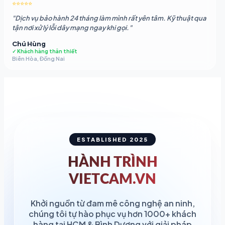
⭐⭐⭐⭐⭐
"Dịch vụ bảo hành 24 tháng làm mình rất yên tâm. Kỹ thuật qua
tận nơi xử lý lỗi dây mạng ngay khi gọi."
Chú Hùng
✓ Khách hàng thân thiết
Biên Hòa, Đồng Nai
ESTABLISHED 2025
HÀNH TRÌNH
VIETCAM.VN
Khởi nguồn từ đam mê công nghệ an ninh,
chúng tôi tự hào phục vụ hơn 1000+ khách
hàng tại HCM & Bình Dương với giải pháp