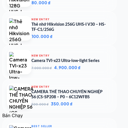
80.000
₫
NEW ENTRY
Thẻ nhớ Hikvision 256G UHS-I V30 – HS-
TF-C1/256G
100.000
₫
NEW ENTRY
Camera TVI-x23 Ultra-low-light Series
Giá
Giá
4.900.000
₫
7.000.000
₫
gốc
hiện
là:
tại
7.000.000 ₫.
là:
NEW ENTRY
4.900.000 ₫.
CAMERA THỂ THAO CHUYÊN NGHIỆP
S6 (CS-SP208 – P0 – 6C12WFBS
Giá
Giá
350.000
₫
500.000
₫
gốc
hiện
là:
tại
Bán Chạy
500.000 ₫.
là:
350.000 ₫.
BEST SELLER