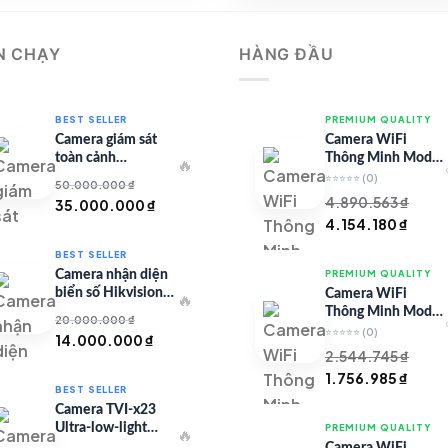
2.645.70
N CHẠY
HÀNG ĐẦU
BEST SELLER
PREMIUM QUALITY
Camera giám sát
Camera WiFi
toàn cảnh
Thông Minh Model
🔥
TandemVu DS-
67 – Full HD
⭐⭐⭐⭐⭐
(0)
50.000.000
₫
8SHC25MXS-DLW
4.890.563
₫
Giá
Giá
35.000.000
₫
Giá
Giá
4.154.180
₫
gốc
hiện
gốc
hiện
là:
tại
BEST SELLER
là:
tại
50.000.000 ₫.
là:
Camera nhận diện
PREMIUM QUALITY
4.890.563 ₫.
là:
35.000.000 ₫.
biển số Hikvision
Camera WiFi
🔥
4.154
iDS-CGT43L
Thông Minh Model
20.000.000
₫
99 – Full HD
⭐⭐⭐⭐⭐
(0)
Giá
Giá
14.000.000
₫
2.544.745
₫
gốc
hiện
Giá
Giá
1.756.985
₫
là:
tại
BEST SELLER
gốc
hiện
20.000.000 ₫.
là:
Camera TVI-x23
là:
tại
14.000.000 ₫.
Ultra-low-light
PREMIUM QUALITY
🔥
2.544.745 ₫.
là:
Series
Camera WiFi