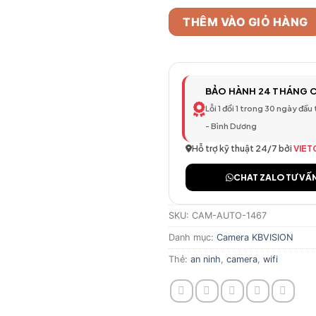
THÊM VÀO GIỎ HÀNG
BẢO HÀNH 24 THÁNG 
Lỗi 1 đổi 1 trong 30 ngày đầu
- Bình Dương
Hỗ trợ kỹ thuật 24/7 bởi
VIET
CHAT ZALO TƯ VẤ
SKU:
CAM-AUTO-1467
Danh mục:
Camera KBVISION
Thẻ:
an ninh
,
camera
,
wifi