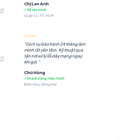
Chị Lan Anh
.985 ₫.
🏆
✓ Đã xác minh
Quận 12, TP. HCM
⭐⭐⭐⭐⭐
"Dịch vụ bảo hành 24 tháng làm
mình rất yên tâm. Kỹ thuật qua
.483 ₫.
tận nơi xử lý lỗi dây mạng ngay
🏆
khi gọi."
Chú Hùng
✓ Khách hàng thân thiết
Biên Hòa, Đồng Nai
.479 ₫.