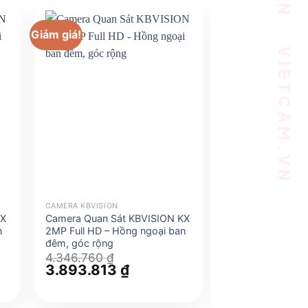
Giảm giá!
Giảm giá!
CAMERA KBVISION
CAMERA KBVISION
KX
Camera Quan Sát KBVISION KX
Camera Quan Sá
n
2MP Full HD – Hồng ngoại ban
2MP Full HD – H
đêm, góc rộng
đêm, góc rộng
4.346.760
₫
5.494.716
₫
Giá
3.893.813
₫
Giá
Giá
5.289.381
gốc
hiện
gốc
là:
tại
là:
4.346.760 ₫.
là:
5.494.716 ₫.