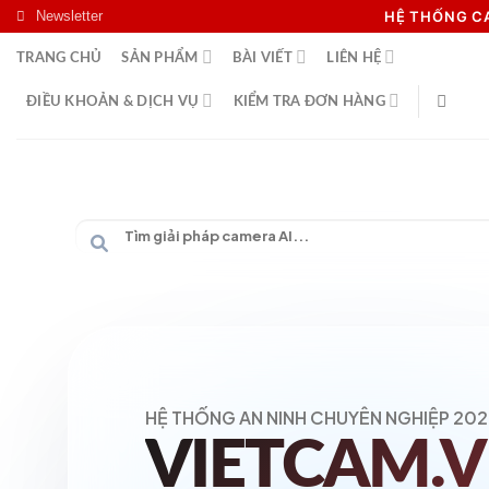
Skip
Newsletter
HỆ THỐNG 
to
TRANG CHỦ
SẢN PHẨM
BÀI VIẾT
LIÊN HỆ
content
ĐIỀU KHOẢN & DỊCH VỤ
KIỂM TRA ĐƠN HÀNG
HỆ THỐNG AN NINH CHUYÊN NGHIỆP 202
VIETCAM.