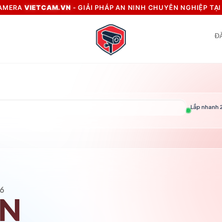
CAMERA
VIETCAM.VN
- GIẢI PHÁP AN NINH CHUYÊN NGHIỆP TẠ
Đ
Lắp nhanh 2
6
VN