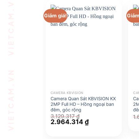
VIETCAM.VN VIETCAM.VN VIETCAM.VN VIETCAM.VN VIETCAM.VN VIETCAM.VN
Giảm giá!
Giảm
CAMERA KBVISION
CA
Camera Quan Sát KBVISION KX
Ca
2MP Full HD – Hồng ngoại ban
2M
đêm, góc rộng
đê
3.129.317
₫
1
Giá
2.964.314
₫
Giá
gốc
hiện
là:
tại
3.129.317 ₫.
là: