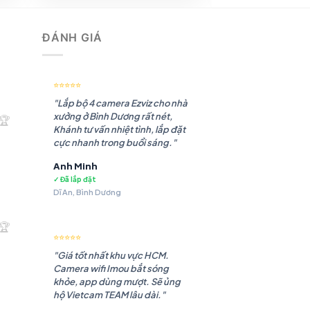
9 ₫.
3.893.813 ₫.
ĐÁNH GIÁ
⭐⭐⭐⭐⭐
"Lắp bộ 4 camera Ezviz cho nhà
xưởng ở Bình Dương rất nét,
🏆
Khánh tư vấn nhiệt tình, lắp đặt
cực nhanh trong buổi sáng."
Anh Minh
✓ Đã lắp đặt
Dĩ An, Bình Dương
.180 ₫.
🏆
⭐⭐⭐⭐⭐
"Giá tốt nhất khu vực HCM.
Camera wifi Imou bắt sóng
khỏe, app dùng mượt. Sẽ ủng
hộ Vietcam TEAM lâu dài."