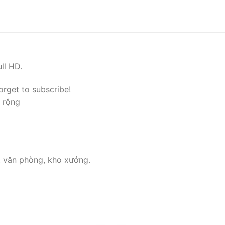
ll HD.
orget to subscribe!
 rộng
, văn phòng, kho xưởng.