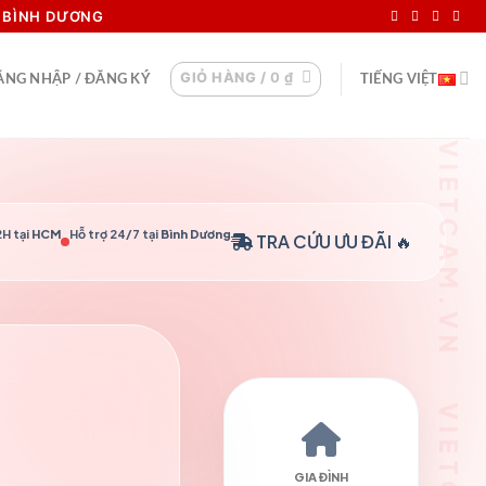
I BÌNH DƯƠNG
GIỎ HÀNG /
0
₫
ĂNG NHẬP / ĐĂNG KÝ
TIẾNG VIỆT
H tại
HCM
Hỗ trợ 24/7 tại
Bình Dương
TRA CỨU
ƯU ĐÃI 🔥
GIA ĐÌNH