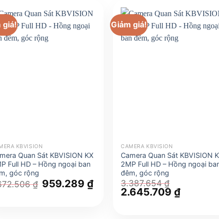
 giá!
Giảm giá!
MERA KBVISION
CAMERA KBVISION
mera Quan Sát KBVISION KX
Camera Quan Sát KBVISION 
P Full HD – Hồng ngoại ban
2MP Full HD – Hồng ngoại ba
m, góc rộng
đêm, góc rộng
Giá
959.289
₫
Giá
3.387.654
₫
.672.506
₫
gốc
hiện
Giá
2.645.709
₫
Giá
là:
tại
gốc
hiện
1.672.506 ₫.
là:
là:
tại
959.289 ₫.
3.387.654 ₫.
là: