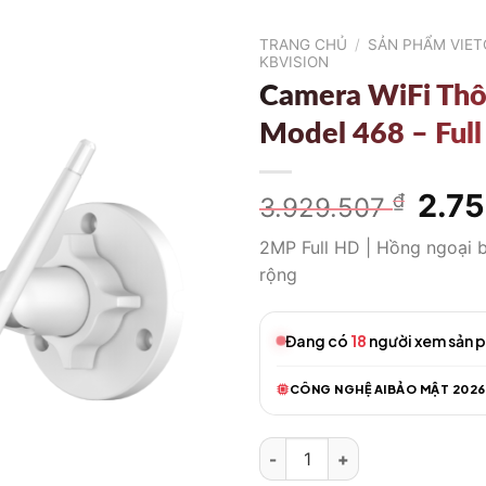
TRANG CHỦ
/
SẢN PHẨM VIE
KBVISION
Camera WiFi Th
Model 468 – Ful
Giá
2.7
₫
3.929.507
gốc
2MP Full HD | Hồng ngoại 
là:
rộng
3.92
Đang có
18
người xem sản 
CÔNG NGHỆ AI
BẢO MẬT 2026
Camera WiFi Thông Minh Model