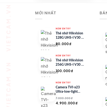
2.964.314 ₫.
MỚI NHẤT
BÁ
NEW ENTRY
Thẻ nhớ Hikvision
128G UHS-I V30 –
HS-TF-C1/128G
80.000
₫
NEW ENTRY
Thẻ nhớ Hikvision
256G UHS-I V30 –
HS-TF-C1/256G
100.000
₫
NEW ENTRY
Camera TVI-x23
Ultra-low-light
Series
7.000.000
₫
Giá
Giá
4.900.000
₫