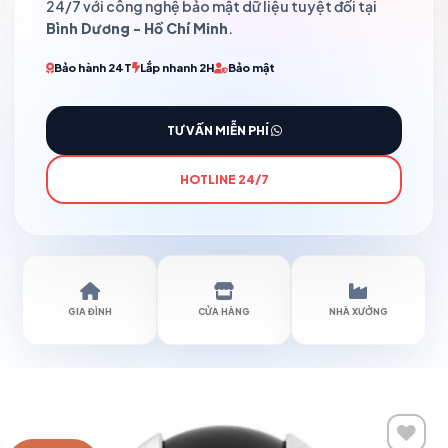
24/7 với công nghệ bảo mật dữ liệu tuyệt đối tại
Bình Dương - Hồ Chí Minh
.
Bảo hành 24T
Lắp nhanh 2H
Bảo mật
TƯ VẤN MIỄN PHÍ
HOTLINE 24/7
GIA ĐÌNH
CỬA HÀNG
NHÀ XƯỞNG