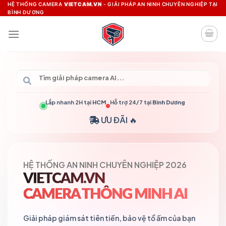
Skip
HỆ THỐNG CAMERA
VIETCAM.VN
- GIẢI PHÁP AN NINH CHUYÊN NGHIỆP TẠI
BÌNH DƯƠNG
to
content
Lắp nhanh 2H tại
HCM
Hỗ trợ 24/7 tại
Bình Dương
ƯU ĐÃI 🔥
HỆ THỐNG AN NINH CHUYÊN NGHIỆP 2026
VIETCAM.VN
CAMERA THÔNG MINH AI
Giải pháp giám sát tiên tiến, bảo vệ tổ ấm của bạn