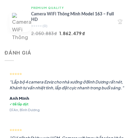
là:
tại
PREMIUM QUALITY
1.948.107 ₫.
là:
Camera WiFi Thông Minh Model 163 – Full
1.541.483 ₫.
HD
🏆
⭐⭐⭐⭐⭐
(0)
Giá
Giá
2.050.883
₫
1.862.479
₫
gốc
hiện
là:
tại
ĐÁNH GIÁ
2.050.883 ₫.
là:
1.862.479 ₫.
⭐⭐⭐⭐⭐
"Lắp bộ 4 camera Ezviz cho nhà xưởng ở Bình Dương rất nét,
Khánh tư vấn nhiệt tình, lắp đặt cực nhanh trong buổi sáng."
Anh Minh
✓ Đã lắp đặt
Dĩ An, Bình Dương
⭐⭐⭐⭐⭐