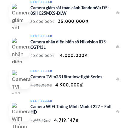
BEST SELLER
Camera giám sát toàn cảnh TandemVu DS-
🔥
8SHC25MXS-DLW
Giá
Giá
35.000.000
₫
50.000.000
₫
gốc
hiện
là:
tại
BEST SELLER
50.000.000 ₫.
là:
Camera nhận diện biển số Hikvision iDS-
🔥
35.000.000 ₫.
CGT43L
Giá
Giá
14.000.000
₫
20.000.000
₫
gốc
hiện
là:
tại
BEST SELLER
20.000.000 ₫.
là:
Camera TVI-x23 Ultra-low-light Series
🔥
14.000.000 ₫.
Giá
Giá
4.900.000
₫
7.000.000
₫
gốc
hiện
là:
tại
BEST SELLER
7.000.000 ₫.
là:
Camera WiFi Thông Minh Model 227 – Full
🔥
4.900.000 ₫.
HD
Giá
Giá
4.719.147
₫
4.997.426
₫
gốc
hiện
là:
tại