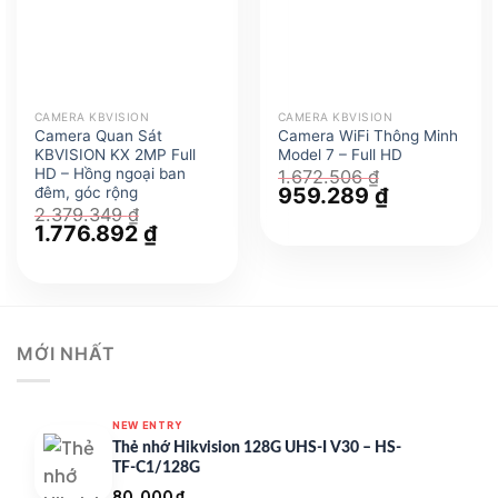
CAMERA KBVISION
CAMERA KBVISION
Camera Quan Sát
Camera WiFi Thông Minh
KBVISION KX 2MP Full
Model 7 – Full HD
HD – Hồng ngoại ban
1.672.506
₫
Giá
959.289
₫
Giá
đêm, góc rộng
gốc
hiện
2.379.349
₫
là:
tại
Giá
1.776.892
₫
Giá
1.672.506 ₫.
là:
gốc
hiện
959.289 ₫.
là:
tại
2.379.349 ₫.
là:
1.776.892 ₫.
MỚI NHẤT
NEW ENTRY
Thẻ nhớ Hikvision 128G UHS-I V30 – HS-
TF-C1/128G
80.000
₫