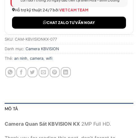
Lỗi 1 đổi 1 trong 30 ngày đầu tiên tại Biên Hòa - Bình Dương
Hỗ trợ kỹ thuật 24/7 bởi
VIETCAM TEAM
CHAT ZALO TƯ VẤN NGAY
SKU:
CAM-KBVISIONKX-077
Danh mục:
Camera KBVISION
Thẻ:
an ninh
,
camera
,
wifi
MÔ TẢ
Camera Quan Sát KBVISION KX
2MP Full HD.
Thank you for reading this post, don't forget to