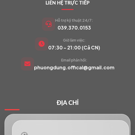
LIÊN HỆ TRỰC TIẾP
Hỗ trợ kỹ thuật 24/7:
039.370.0153
Giờ làm việc:
VIETCAM.VN
07:30 - 21:00 (Cả CN)
VC
Đang trực tuyến
Email phản hồi:
phuongdung.offical@gmail.com
Báo giá Camera
Tư vấn lắp đặt
ĐỊA CHỈ
Hỗ trợ kỹ thuật