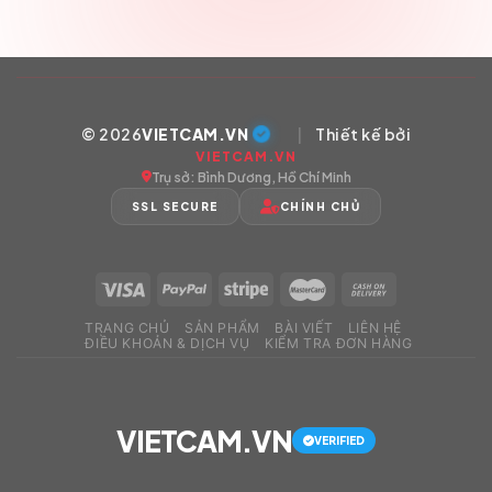
© 2026
VIETCAM.VN
|
Thiết kế bởi
VIETCAM.VN
Trụ sở: Bình Dương, Hồ Chí Minh
SSL SECURE
CHÍNH CHỦ
TRANG CHỦ
SẢN PHẨM
BÀI VIẾT
LIÊN HỆ
ĐIỀU KHOẢN & DỊCH VỤ
KIỂM TRA ĐƠN HÀNG
VIETCAM.VN
VERIFIED