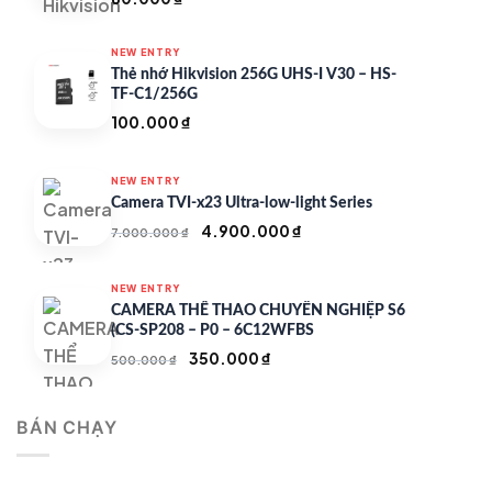
NEW ENTRY
Thẻ nhớ Hikvision 256G UHS-I V30 – HS-
TF-C1/256G
100.000
₫
NEW ENTRY
Camera TVI-x23 Ultra-low-light Series
Giá
Giá
4.900.000
₫
7.000.000
₫
gốc
hiện
là:
tại
NEW ENTRY
7.000.000 ₫.
là:
CAMERA THỂ THAO CHUYÊN NGHIỆP S6
4.900.000 ₫.
(CS-SP208 – P0 – 6C12WFBS
Giá
Giá
350.000
₫
500.000
₫
gốc
hiện
là:
tại
BÁN CHẠY
500.000 ₫.
là:
350.000 ₫.