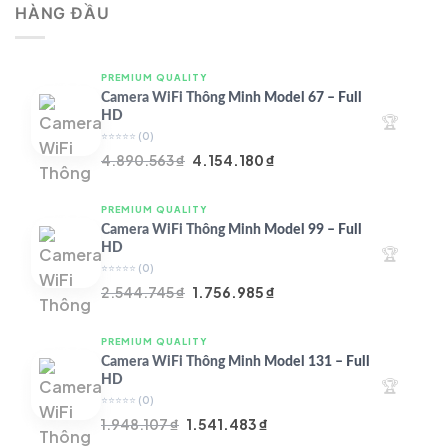
HÀNG ĐẦU
4.997.426 ₫.
là:
4.719.147 ₫.
PREMIUM QUALITY
Camera WiFi Thông Minh Model 67 – Full
HD
🏆
⭐⭐⭐⭐⭐
(0)
Giá
Giá
4.890.563
₫
4.154.180
₫
gốc
hiện
là:
tại
PREMIUM QUALITY
4.890.563 ₫.
là:
Camera WiFi Thông Minh Model 99 – Full
4.154.180 ₫.
HD
🏆
⭐⭐⭐⭐⭐
(0)
Giá
Giá
2.544.745
₫
1.756.985
₫
gốc
hiện
là:
tại
PREMIUM QUALITY
2.544.745 ₫.
là:
Camera WiFi Thông Minh Model 131 – Full
1.756.985 ₫.
HD
🏆
⭐⭐⭐⭐⭐
(0)
Giá
Giá
1.948.107
₫
1.541.483
₫
gốc
hiện