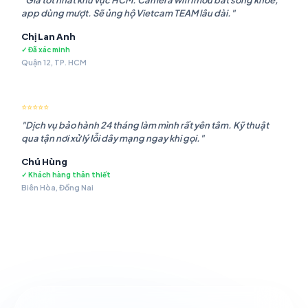
"Giá tốt nhất khu vực HCM. Camera wifi Imou bắt sóng khỏe,
app dùng mượt. Sẽ ủng hộ Vietcam TEAM lâu dài."
Chị Lan Anh
✓ Đã xác minh
Quận 12, TP. HCM
⭐⭐⭐⭐⭐
"Dịch vụ bảo hành 24 tháng làm mình rất yên tâm. Kỹ thuật
qua tận nơi xử lý lỗi dây mạng ngay khi gọi."
Chú Hùng
✓ Khách hàng thân thiết
Biên Hòa, Đồng Nai