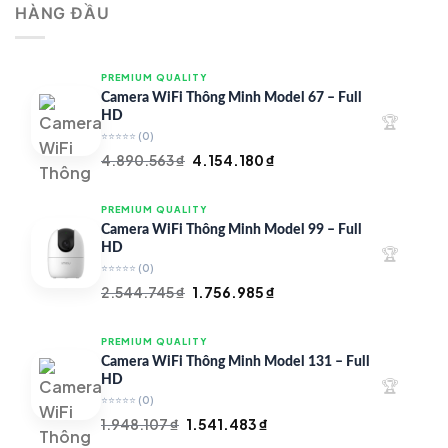
HÀNG ĐẦU
4.997.426 ₫.
là:
4.719.147 ₫.
PREMIUM QUALITY
Camera WiFi Thông Minh Model 67 – Full
HD
🏆
⭐⭐⭐⭐⭐
(0)
Giá
Giá
4.890.563
₫
4.154.180
₫
gốc
hiện
là:
tại
PREMIUM QUALITY
4.890.563 ₫.
là:
Camera WiFi Thông Minh Model 99 – Full
4.154.180 ₫.
HD
🏆
⭐⭐⭐⭐⭐
(0)
Giá
Giá
2.544.745
₫
1.756.985
₫
gốc
hiện
là:
tại
PREMIUM QUALITY
2.544.745 ₫.
là:
Camera WiFi Thông Minh Model 131 – Full
1.756.985 ₫.
HD
🏆
⭐⭐⭐⭐⭐
(0)
Giá
Giá
1.948.107
₫
1.541.483
₫
gốc
hiện