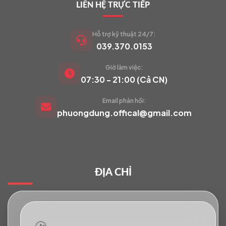
LIÊN HỆ TRỰC TIẾP
Hỗ trợ kỹ thuật 24/7:
039.370.0153
Giờ làm việc:
VIETCAM.VN
07:30 - 21:00 (Cả CN)
VC
Đang trực tuyến
Email phản hồi:
phuongdung.offical@gmail.com
Báo giá Camera
Tư vấn lắp đặt
ĐỊA CHỈ
Hỗ trợ kỹ thuật