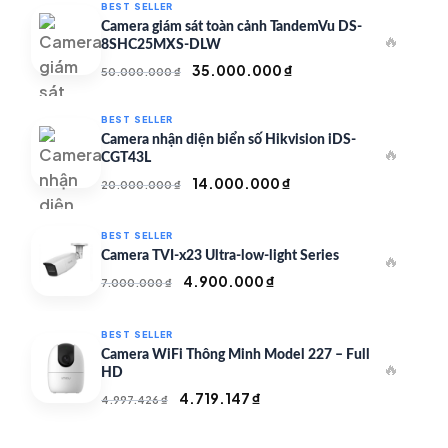
BEST SELLER
Camera giám sát toàn cảnh TandemVu DS-
🔥
8SHC25MXS-DLW
Giá
Giá
35.000.000
₫
50.000.000
₫
gốc
hiện
là:
tại
BEST SELLER
50.000.000 ₫.
là:
Camera nhận diện biển số Hikvision iDS-
🔥
35.000.000 ₫.
CGT43L
Giá
Giá
14.000.000
₫
20.000.000
₫
gốc
hiện
là:
tại
BEST SELLER
20.000.000 ₫.
là:
Camera TVI-x23 Ultra-low-light Series
🔥
14.000.000 ₫.
Giá
Giá
4.900.000
₫
7.000.000
₫
gốc
hiện
là:
tại
BEST SELLER
7.000.000 ₫.
là:
Camera WiFi Thông Minh Model 227 – Full
🔥
4.900.000 ₫.
HD
Giá
Giá
4.719.147
₫
4.997.426
₫
gốc
hiện
là:
tại