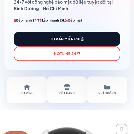
24/7 với công nghệ bảo mật dữ liệu tuyệt đối tại
Bình Dương - Hồ Chí Minh
.
Bảo hành 24T
Lắp nhanh 2H
Bảo mật
TƯ VẤN MIỄN PHÍ
HOTLINE 24/7
GIA ĐÌNH
CỬA HÀNG
NHÀ XƯỞNG