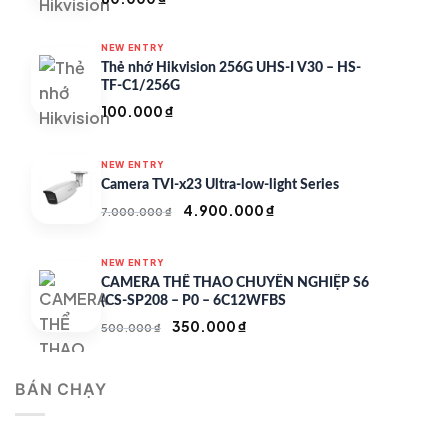
NEW ENTRY
Thẻ nhớ Hikvision 256G UHS-I V30 – HS-
TF-C1/256G
100.000
₫
NEW ENTRY
Camera TVI-x23 Ultra-low-light Series
Giá
Giá
4.900.000
₫
7.000.000
₫
gốc
hiện
là:
tại
NEW ENTRY
7.000.000 ₫.
là:
CAMERA THỂ THAO CHUYÊN NGHIỆP S6
4.900.000 ₫.
(CS-SP208 – P0 – 6C12WFBS
Giá
Giá
350.000
₫
500.000
₫
gốc
hiện
là:
tại
BÁN CHẠY
500.000 ₫.
là:
350.000 ₫.