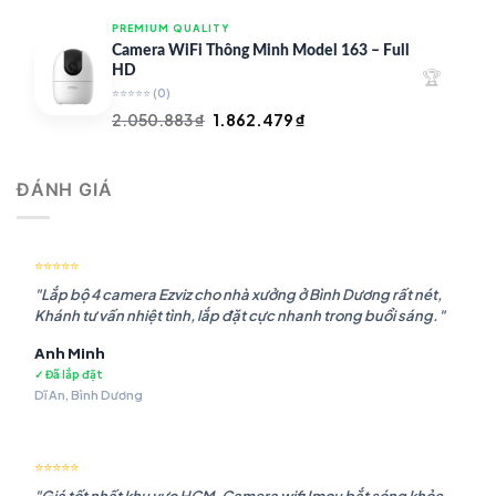
là:
tại
PREMIUM QUALITY
1.948.107 ₫.
là:
Camera WiFi Thông Minh Model 163 – Full
1.541.483 ₫.
HD
🏆
⭐⭐⭐⭐⭐
(0)
Giá
Giá
2.050.883
₫
1.862.479
₫
gốc
hiện
là:
tại
ĐÁNH GIÁ
2.050.883 ₫.
là:
1.862.479 ₫.
⭐⭐⭐⭐⭐
"Lắp bộ 4 camera Ezviz cho nhà xưởng ở Bình Dương rất nét,
Khánh tư vấn nhiệt tình, lắp đặt cực nhanh trong buổi sáng."
Anh Minh
✓ Đã lắp đặt
Dĩ An, Bình Dương
⭐⭐⭐⭐⭐