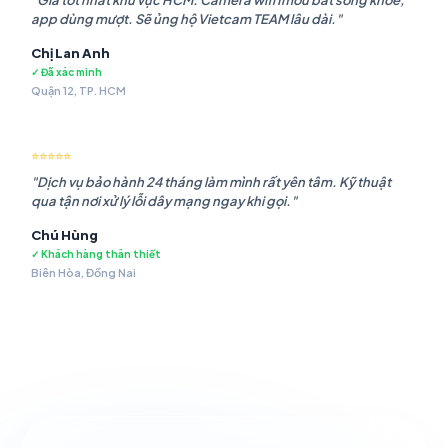
"Giá tốt nhất khu vực HCM. Camera wifi Imou bắt sóng khỏe,
app dùng mượt. Sẽ ủng hộ Vietcam TEAM lâu dài."
Chị Lan Anh
✓ Đã xác minh
Quận 12, TP. HCM
⭐⭐⭐⭐⭐
"Dịch vụ bảo hành 24 tháng làm mình rất yên tâm. Kỹ thuật
qua tận nơi xử lý lỗi dây mạng ngay khi gọi."
Chú Hùng
✓ Khách hàng thân thiết
Biên Hòa, Đồng Nai