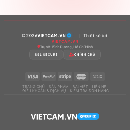
© 2026
VIETCAM.VN
|
Thiết kế bởi
VIETCAM.VN
Trụ sở: Bình Dương, Hồ Chí Minh
SSL SECURE
CHÍNH CHỦ
TRANG CHỦ
SẢN PHẨM
BÀI VIẾT
LIÊN HỆ
ĐIỀU KHOẢN & DỊCH VỤ
KIỂM TRA ĐƠN HÀNG
VIETCAM.VN
VERIFIED