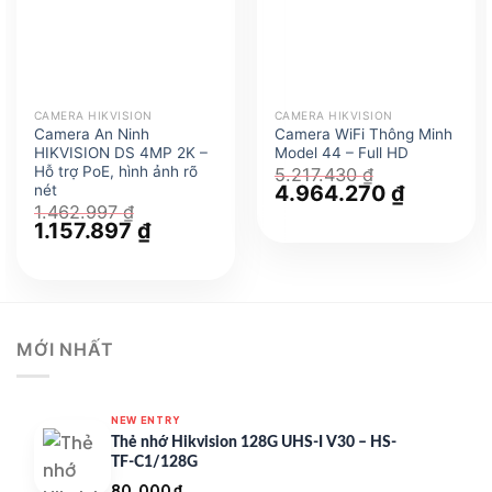
CAMERA HIKVISION
CAMERA HIKVISION
Camera An Ninh
Camera WiFi Thông Minh
HIKVISION DS 4MP 2K –
Model 44 – Full HD
Hỗ trợ PoE, hình ảnh rõ
5.217.430
₫
Giá
4.964.270
₫
Giá
nét
gốc
hiện
1.462.997
₫
là:
tại
Giá
1.157.897
₫
Giá
5.217.430 ₫.
là:
gốc
hiện
4.964.270
là:
tại
1.462.997 ₫.
là:
1.157.897 ₫.
MỚI NHẤT
NEW ENTRY
Thẻ nhớ Hikvision 128G UHS-I V30 – HS-
TF-C1/128G
80.000
₫