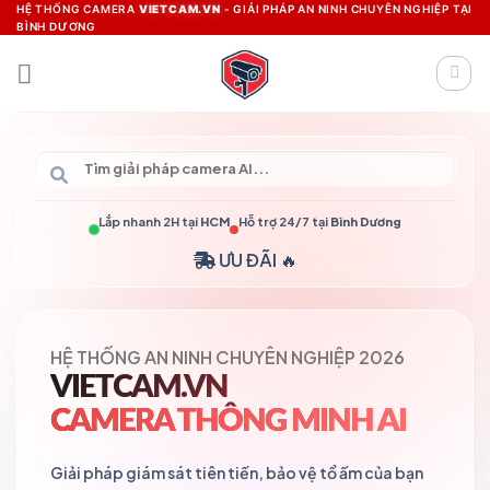
Skip
HỆ THỐNG CAMERA
VIETCAM.VN
- GIẢI PHÁP AN NINH CHUYÊN NGHIỆP TẠI
BÌNH DƯƠNG
to
content
Lắp nhanh 2H tại
HCM
Hỗ trợ 24/7 tại
Bình Dương
ƯU ĐÃI 🔥
HỆ THỐNG AN NINH CHUYÊN NGHIỆP 2026
VIETCAM.VN
CAMERA THÔNG MINH AI
Giải pháp giám sát tiên tiến, bảo vệ tổ ấm của bạn