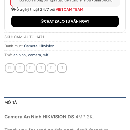
Lỗi 1 đổi 1 trong 30 ngày đầu tiên tại Biên Hòa - Bình Dương
Hỗ trợ kỹ thuật 24/7 bởi
VIETCAM TEAM
CHAT ZALO TƯ VẤN NGAY
SKU:
CAM-AUTO-1471
Danh mục:
Camera Hikvision
Thẻ:
an ninh
,
camera
,
wifi
MÔ TẢ
Camera An Ninh HIKVISION DS
4MP 2K.
Thank you for reading this post, don't forget to